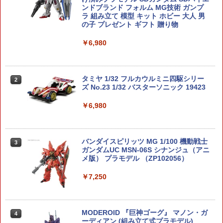
ンドブランド フォルム MG技術 ガンプ
ラ 組み立て 模型 キット ホビー 大人 男
の子 プレゼント ギフト 贈り物
￥6,980
タミヤ 1/32 フルカウルミニ四駆シリー
2
ズ No.23 1/32 バスターソニック 19423
￥6,980
バンダイスピリッツ MG 1/100 機動戦士
3
ガンダムUC MSN-06S シナンジュ（アニ
メ版） プラモデル （ZP102056）
￥7,250
MODEROID 『巨神ゴーグ』 マノン・ガ
4
ーディアン (組み立て式プラモデル)