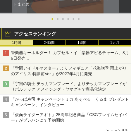
トまとめ
●
●
●
●
●
●
アクセスランキング
1時間
24時間
1週間
1カ月
管楽器キーホルダー！ カプセルトイ「楽器アピるチャーム」8月
6日発売
チューバ、テナサクなど5種各3色
「学園アイドルマスター」よりフィギュア「花海咲季 雨上がり
のアイリス 特訓前Ver.」が2027年4月に発売
「宇宙の騎士 テッカマンブレード」よりテッカマンブレードが
リボルテック アメイジング・ヤマグチで商品化決定
「かっぱ寿司 キャンペーントミカ あそべる！くるま プレゼント
キャンペーン」インタビュー
子どもが楽しめるかっぱ寿司ならではの体験とコラボの楽しさを
「仮面ライダーアギト」25周年記念商品「CSGフレイムセイバ
追求
ー」がプレバンにて予約開始
もっと見る