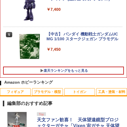
￥7,400
【中古】 バンダイ 機動戦士ガンダムUC
5
MG 1/100 スタークジェガン プラモデル
￥7,450
楽天ランキングをもっと見る
Amazon ホビーランキング
フィギュア
プラモデル・模型
トイガン
工具・塗装・材料
FUNKO ボビングヘッド ボブルヘッド ピ
WOSPORT UNITY MB Liteタイプ 20m
ラジコン 充電 バッテリー 電池 充電池 充
1
1
1
ンクパンサー 人形 頭が揺れる おもちゃ
mレール用オフセットスイッチ Pro TAN
電器 USB充電 ラジコンカー【3.7V 1450
編集部のおすすめ記事
首ふり人形 POPEYE Bobble Head フィ
0/500mAh スタントカー バイク等】 ス
ギュア WACKY WOBBLER アメトイ イ
ペア 予備 替え 車 玩具 おもちゃ RC カー
￥2,722
タカラトミー(TAKARA TOMY) T-SPAR
BANDAI SPIRITS(バンダイ スピリッツ)
東京マルイ(TOKYO MARUI) No.25 コル
GSIクレオス Mr.トップコート 水性プレ
Toy
ンテリア ディスプレイ キャラクター グ
バッテリー 替え 予備 長時間 遊べる 必要
1
1
1
1
K トランスフォーマー ニューレジェンズ
30MS SIS-J00 メルンジャ[カラーA] 色
ト ガバメント HG 18歳以上エアーHOP
ミアムトップコートスプレー 光沢 88ml
天文ファン歓喜！ 天体望遠鏡型プロジ
ッズ アメリカ雑貨 アメリカン雑貨 ダブ
アイテム 予備電池 便利 グッズ 生活 応援
NL-07 サウンドウェーブ 可動フィギュア
分け済みプラモデル
ハンドガン
ホビー用仕上材 B601
ルスリー
送料無料
ェクターガチャ「Vixen 宙ガチャ 天体望