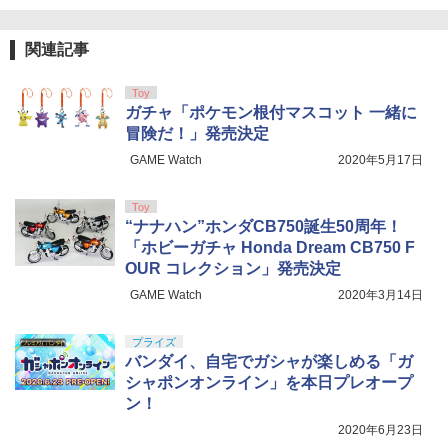
NL-06 オートボット コスモス 可動フィ
￥184
￥1,090
ギュア
￥3,732
東京マルイ(TOKYO MARUI) No.16 H&K
関連記事
5
￥4,440
S&T ダンガン ハイパーガス 400ml
USP 10歳以上エアーHOPハンドガン 手
5
S.H.Figuarts 『HUNTER×HUNTER』 ク
GSIクレオス Mr.トップコート 水性プレ
5
動
5
タミヤ SP.1104 TBエボリューションIV
5
ロロ (塗装済み可動フィギュア)
ミアムトップコートスプレー つや消し 8
Toy
BANDAI SPIRITS(バンダイ スピリッツ)
D部品 (サスアーム) 【51104】 ラジコン
￥3,190
5
8ml ホビー用仕上材 B603
ガチャ「ポケモン根付マスコット 一緒に
30MS Fate/Grand Order アルトリア・
用
￥2,666
￥9,309
TAMASHII NATIONS S.H.フィギュアー
キャスター 色分け済みプラモデル
冒険だ！」発売決定
5
ツ 攻殻機動隊 THE GHOST IN THE SHE
￥710
￥577
GAME Watch
2020年5月17日
LL 草薙素子 約140mm PVC&ABS製 塗
￥7,800
装済み可動フィギュア
Toy
￥9,618
“ナナハン”ホンダCB750誕生50周年！
「ホビーガチャ Honda Dream CB750 F
OUR コレクション」発売決定
GAME Watch
2020年3月14日
プライズ
バンダイ、自宅でガシャが楽しめる「ガ
シャポンオンライン」を本日プレオープ
ン！
2020年6月23日