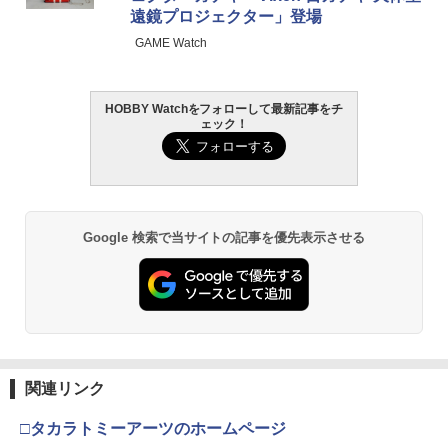
遠鏡プロジェクター」登場
￥4,440
￥4,200
￥3,384
￥748
￥4,180
￥1,000
在庫販売 米国製 TALON GRIPS 滑り止
2
GAME Watch
め 好みのサイズで使用 DIY 5"x7" マテ
リアルシート 米国製 タロングリップ
TAMASHII NATIONS S.H.フィギュアー
HG 機動戦士ガンダム00 グラハム専用ユ
東京マルイ (TOKYO MARUI) ガスブロー
タミヤ クラフトツールシリーズ No.123
CGセンタイリング01 全4種セット
タミヤ OP.1636 TT-02 TYPE-S スチール
￥2,835
2
2
2
2
2
2
HOBBY Watchをフォローして最新記事をチ
ツ（真骨彫製法） 仮面ライダーBLACK
ニオンフラッグカスタム 1/144スケール
バックマシンガン No.14 20式 5.56mm
先細薄刃ニッパー (ゲートカット用) プラ
サスマウント（フロント）【54636】 ラ
ェック！
RX 約150mm PVC&ABS&布製 塗装済み
色分け済みプラモデル
小銃 18歳以上 ガスブローバック
モデル用工具 74123
ジコン用
￥8,580
可動フィギュア
￥1,850
￥193,900
￥2,781
￥1,056
東京マルイ H&K USP No.16 [エアーハン
3
￥11,300
ドガン(対象年令10才以上)] サバゲー エ
アガン おもちゃ ハンドガン カラス 害鳥
S.H.Figuarts 『機動戦士ガンダムSEED
スズメ ネズミ退治 コスプレ 小道具 威力
3
Google 検索で当サイトの記事を優先表示させる
DESTINY』 キラ・ヤマト(オーブ連合首
飛距離 精度 重厚感 クリスマス 誕生日 安
BANDAI SPIRITS(バンダイスピリッツ)
東京マルイ(TOKYO MARUI) No.21 H&K
LOCTITE(ロックタイト) シールはがし
54558 【TAMIYA/タミヤ】 RCオプショ
3
3
3
3
長国パイロットスーツVer．) (塗装済み
全装置 コッキング エアコキ
TAMASHII NATIONS S.H.フィギュアー
30MS SIS-H00 セスティエ[カラーC] 色
USP HG 18歳以上エアーHOPハンドガン
プレミアム 220ml
ンパーツ OP1558 TT-02 アルミ モータ
3
可動フィギュア)
ツ ONE PIECE シャンクス -マリンフォ
分け済みプラモデル
ーマウント
ード頂上決戦- 約165mm PVC&ABS&布
￥2,950
￥3,409
￥962
製 塗装済み可動フィギュア
￥8,609
￥4,682
￥1,078
￥8,918
KM製マルイガスハンドガン パイソン6イ
クラウンモデル AK47 10歳以上 エアー
4
4
ブロック フルーツ – ミニフィギュア –
タミヤ(TAMIYA) メイクアップ材シリー
ンチ対応 TNバレル【TM00PY6NA】新
BANDAI SPIRITS(バンダイ スピリッツ)
コッキングライフル ブラック
4
4
アンパンマン NEWつなげてあそぼう！
関連リンク
4
4
シリーズ 2
ズ No.3 タミヤセメント(角びん) 40ml 模
品
HGAW 機動新世紀ガンダムX ガンダムエ
なかよしサブマリンおもちゃ こども 子
型用接着剤 87003
タカラトミー(TAKARA TOMY) T-SPAR
アマスター 1/144スケール 色分け済みプ
供 知育 勉強 3歳
￥4,761
4
□タカラトミーアーツのホームページ
K トランスフォーマー ニューレジェンズ
ラモデル
￥2,904
￥3,080