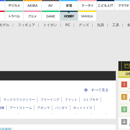
モデル
フィギュア
トイガン
RC
グッズ
玩具
工具
1
すべて見る
マックスファクトリー
フリーイング
ファット
コトブキヤ
値練
アートストーム
アオシマ
バンダイ
ホットトイズ
ギュアーツ
トランスフォーマー
ダイアクロン
トミカ
その他
ウス
プライム1スタジオ
スリーゼロ
アニプレックス
本日発売