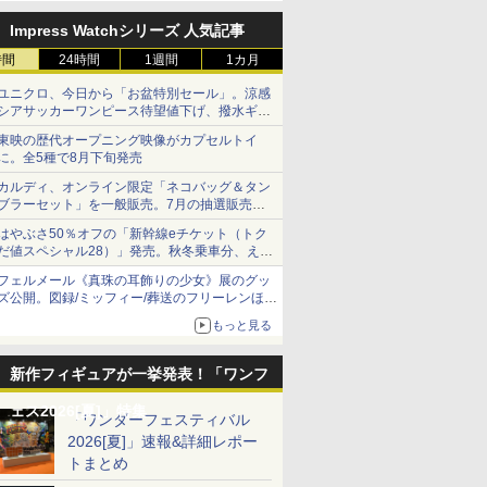
定
Impress Watchシリーズ 人気記事
時間
24時間
1週間
1カ月
ユニクロ、今日から「お盆特別セール」。涼感
シアサッカーワンピース待望値下げ、撥水ギア
ショーツは1990円に
東映の歴代オープニング映像がカプセルトイ
に。全5種で8月下旬発売
カルディ、オンライン限定「ネコバッグ＆タン
ブラーセット」を一般販売。7月の抽選販売の
当選無効分
はやぶさ50％オフの「新幹線eチケット（トク
だ値スペシャル28）」発売。秋冬乗車分、えき
ねっと限定
フェルメール《真珠の耳飾りの少女》展のグッ
ズ公開。図録/ミッフィー/葬送のフリーレンほ
か、注目ブランドコラボが実現
もっと見る
新作フィギュアが一挙発表！「ワンフ
ェス2026[夏]」特集
「ワンダーフェスティバル
2026[夏]」速報&詳細レポー
トまとめ