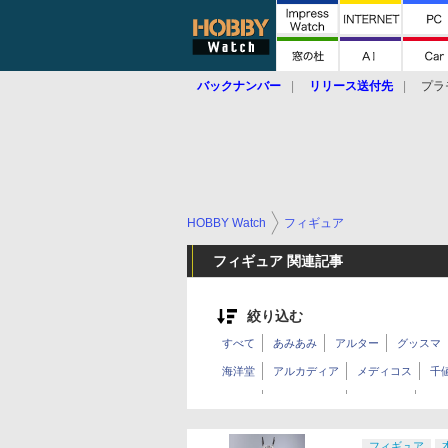
バックナンバー
リリース送付先
プラ
HOBBY Watch
フィギュア
フィギュア 関連記事
絞り込む
すべて
あみあみ
アルター
グッスマ
海洋堂
アルカディア
メディコス
千
超合金
メタルビルド
ROBOT魂
フィ
BANDAI SPIRITS
タカラトミー
メガハ
フィギュア