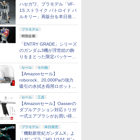
ハセガワ、プラモデル「VF-
1S ストライク バトロイド バ
ルキリー」再販分を本日発
売！
プラモデル
特別企画
「ENTRY GRADE」シリーズ
のガンダム3機が浮世絵の飾
りをまとった限定パッケージ
で8月29日に発売！ お土産
セール
その他
にもピッタリ!?【ガンダムベ
【Amazonセール】
ース撮り下ろし】
roborock、20,000Paの強力
吸引の水拭き両用ロボット掃
除機「Qrevo Curv 2 Flow」
セール
工具
がお買い得！
【Amazonセール】Oasserの
ダブルアクション対応トリガ
ー式エアブラシがお買い得価
格で登場！
プラモデル
本日発売
「機動新世紀ガンダムX」よ
りガンプラ「HG 1/144 ガン