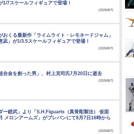
が1/7スケールフィギュアで登場！
(2026/8/7)
がおくる最新作「ライムライト・レモネードジャム」
凪」が1/3.5スケールフィギュアで登場！
(2026/8/7)
超合金を創った男」、村上克司氏7月20日に逝去
(2026/8/7)
ー鎧武」より「S.H.Figuarts（真骨彫製法） 仮面
月 メロンアームズ」がプレバンにて8月7日16時から
(2026/8/7)