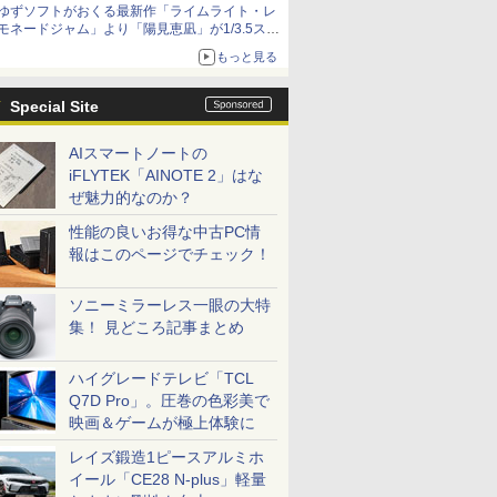
ゆずソフトがおくる最新作「ライムライト・レ
種がラインナップ
モネードジャム」より「陽見恵凪」が1/3.5スケ
ールフィギュアで登場！
もっと見る
メガネ姿も表現できるオプションパーツが付属
Special Site
AIスマートノートの
iFLYTEK「AINOTE 2」はな
ぜ魅力的なのか？
性能の良いお得な中古PC情
報はこのページでチェック！
ソニーミラーレス一眼の大特
集！ 見どころ記事まとめ
ハイグレードテレビ「TCL
Q7D Pro」。圧巻の色彩美で
映画＆ゲームが極上体験に
レイズ鍛造1ピースアルミホ
イール「CE28 N-plus」軽量