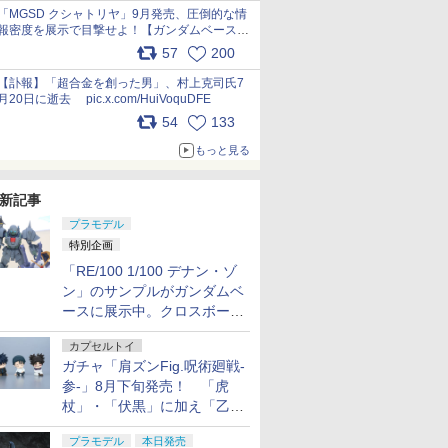
pic.x.com/nszPIDTpbg
「MGSD クシャトリヤ」9月発売、圧倒的な情
報密度を展示で目撃せよ！【ガンダムベース撮
り下ろし】 pic.x.com/3rPjsfk7qZ
57
200
【訃報】「超合金を創った男」、村上克司氏7
月20日に逝去 pic.x.com/HuiVoquDFE
54
133
もっと見る
新記事
プラモデル
特別企画
「RE/100 1/100 デナン・ゾ
ン」のサンプルがガンダムベ
ースに展示中。クロスボー
ン・バンガードの制式量産機
カプセルトイ
が間もなく発送【ガンダムベ
ガチャ「肩ズンFig.呪術廻戦-
ース撮り下ろし】
参-」8月下旬発売！ 「虎
杖」・「伏黒」に加え「乙
骨」・「脹相」がラインナッ
プラモデル
本日発売
プ