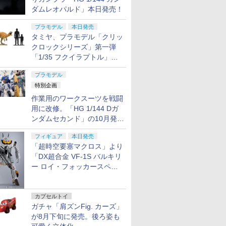
ダムレオパルド」本日発売！
プラモデル
本日発売
タミヤ、プラモデル「クリッ
クロックシリーズ」第一弾
「1/35 フクイラプトル」本
日発売！
プラモデル
特別企画
作業用のワークスーツを戦闘
用に改修。「HG 1/144 Dガ
ンダムセカンド」の10月発送
分が予約受付中【ガンダムベ
フィギュア
本日発売
ース撮り下ろし】
「超時空要塞マクロス」より
「DX超合金 VF-1S バルキリ
ー ロイ・フォッカースペシ
ャル リバイバルVer.」本日発
売！
カプセルトイ
ガチャ「肩ズンFig. カーズ」
が8月下旬に発売。後ろ姿も