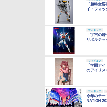
KADOKAWA
Bfull
フリュー
スクウェ
「超時空要塞
キューズQ
ウイング
BeBOX
イ・フォッカ
AniGift
フィギュア
「宇宙の騎
リボルテッ
フィギュア
「学園アイ
のアイリス 
フィギュア
今年のテーマ
NATION 