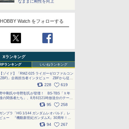
なままに剛性を向上
HOBBY Watch をフォローする
Xランキング
RPランキング
いいねランキング
【ゾイド】「RMZ-025 ライガーゼロファルコン
(ZBF)」企画担当者インタビュー ZBFから従来
デザインまで再現可能なボリューム満点のキッ
228
619
ト pic.x.com/6zOqQAQKkX
野中剛氏や寺野彰氏が登壇！ BS-TBS「Ｘ年
後の関係者たち」、8月6日21時放送分のテーマ
は「超合金」！ pic.x.com/uWyt1uyuFm
95
258
ガンプラ「HG 1/144 ガンダムレオパルド」レ
ビュー 『機動新世紀ガンダムX』30周年！イ
ンナーアームガトリングの変形機構まで再現し
94
267
最新フォーマットでキット化！