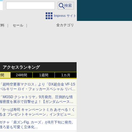
Impress サイト
全カテゴリ
材料
セール
アクセスランキング
時間
24時間
1週間
1カ月
「超時空要塞マクロス」より「DX超合金 VF-1S
バルキリー ロイ・フォッカースペシャル リバイ
バルVer.」本日発売！
「MGSD クシャトリヤ」9月発売、圧倒的な情
報密度を展示で目撃せよ！【ガンダムベース撮
り下ろし】
「かっぱ寿司 キャンペーントミカ あそべる！く
るま プレゼントキャンペーン」インタビュー
子どもが楽しめるかっぱ寿司ならではの体験と
ガチャ「肩ズンFig. カーズ」が8月下旬に発売。
コラボの楽しさを追求
後ろ姿も可愛く立体化
ライトニング・マックィーンやメーターなど4