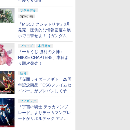
可愛く立体化
プラモデル
特別企画
「MGSD クシャトリヤ」9月
発売、圧倒的な情報密度を展
示で目撃せよ！【ガンダムベ
ース撮り下ろし】
プライズ
本日発売
「一番くじ 勝利の女神：
NIKKE CHAPTER8」本日よ
り順次発売！
玩具
「仮面ライダーアギト」25周
年記念商品「CSGフレイムセ
イバー」がプレバンにて予約
開始
フィギュア
「宇宙の騎士 テッカマンブ
レード」よりテッカマンブレ
ードがリボルテック アメイ
ジング・ヤマグチで商品化決