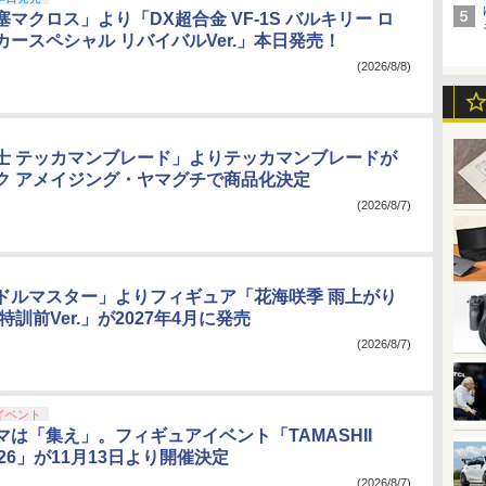
ア・エニックス
Wonderful Works
ホビージャパン
ウェーブ
マクロス」より「DX超合金 VF-1S バルキリー ロ
ースペシャル リバイバルVer.」本日発売！
(2026/8/8)
士 テッカマンブレード」よりテッカマンブレードが
ク アメイジング・ヤマグチで商品化決定
(2026/8/7)
ドルマスター」よりフィギュア「花海咲季 雨上がり
特訓前Ver.」が2027年4月に発売
(2026/8/7)
イベント
は「集え」。フィギュアイベント「TAMASHII
2026」が11月13日より開催決定
(2026/8/7)