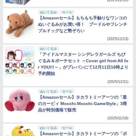
(2025/12/16)
ぬいぐるみ
セール
【Amazonセール】もちもち手触りなワンコの
ぬいぐるみがお買い得！ プードルやフレンチ
ブルドッグなど勢ぞろい
(2025/12/13)
ぬいぐるみ
「アイドルマスター シンデレラガールズ ちび
ぐるみ＆ポーチセット ～Cover girl from All fo
r YOU!!!～」がプレバンにて12月11日16時より
予約開始
(2025/12/11)
ぬいぐるみ
セール
【Amazonセール】タカラトミーアーツの「星
のカービィ Mocchi-Mocchi-GameStyle」3商
品が特別価格で販売
(2025/11/18)
ぬいぐるみ
セール
【Amazonセール】タカラトミーアーツの「ポ