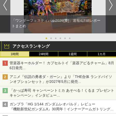
「ワンダーフェスティバル2026[夏]」速報&詳細レポー
トまとめ
●
●
●
●
●
●
アクセスランキング
1時間
24時間
1週間
1カ月
管楽器キーホルダー！ カプセルトイ「楽器アピるチャーム」8月
6日発売
チューバ、テナサクなど5種各3色
アニメ『伝説の勇者ダ・ガーン』より「THE合体 ランドバイソ
ンオプションセット」が2027年5月に発売
「THE合体ランドバイソン」と連動するオプションパーツセット
「かっぱ寿司 キャンペーントミカ あそべる！くるま プレゼント
キャンペーン」インタビュー
子どもが楽しめるかっぱ寿司ならではの体験とコラボの楽しさを
ガンプラ「HG 1/144 ガンダムレオパルド」レビュー
追求
『機動新世紀ガンダムX』30周年！インナーアームガトリングの
変形機構まで再現し最新フォーマットでキット化！