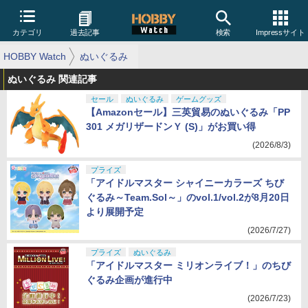
カテゴリ
過去記事
検索
Impressサイト
HOBBY Watch
ぬいぐるみ
ぬいぐるみ 関連記事
セール
ぬいぐるみ
ゲームグッズ
【Amazonセール】三英貿易のぬいぐるみ「PP
301 メガリザードンＹ (S)」がお買い得
(2026/8/3)
プライズ
「アイドルマスター シャイニーカラーズ ちび
ぐるみ～Team.Sol～」のvol.1/vol.2が8月20日
より展開予定
(2026/7/27)
プライズ
ぬいぐるみ
「アイドルマスター ミリオンライブ！」のちび
ぐるみ企画が進行中
(2026/7/23)