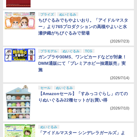
プライズ
ぬいぐるみ
ちびぐるみでもやよいおり。「アイドルマスタ
ー」より765プロダクションの高槻やよいと水
瀬伊織がちびぐるみで登場
(2026/7/23)
プラモデル
ぬいぐるみ
TCG
ガンプラや30MS、ワンピカードなどが対象！
DMM通販にて「プレミアホビー抽選販売」実
施
(2026/7/14)
セール
ぬいぐるみ
【Amazonセール】「すみっコぐらし」のての
りぬいぐるみ22種セットがお買い得
(2026/7/10)
ぬいぐるみ
「アイドルマスター シンデレラガールズ」よ