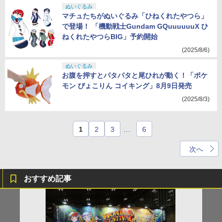
ぬいぐるみ
マチュたちがぬいぐるみ「ひねくれたやつら」
で登場！ 「機動戦士Gundam GQuuuuuuX ひ
ねくれたやつらBIG」予約開始
(2025/8/6)
ぬいぐるみ
お腹を押すとパタパタと尾ひれが動く！「ポケ
モン ぴょこりん コイキング」8月9日発売
(2025/8/3)
1
2
3
…
6
次へ
おすすめ記事