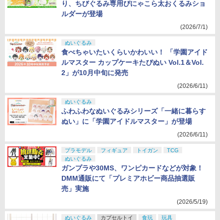
り、ちびぐるみ専用ぴにゃこら太おくるみショ
ルダーが登場
(2026/7/1)
ぬいぐるみ
食べちゃいたいくらいかわいい！ 「学園アイド
ルマスター カップケーキたぴぬい Vol.1＆Vol.
2」が10月中旬に発売
(2026/6/11)
ぬいぐるみ
ふわふわなぬいぐるみシリーズ「一緒に暮らす
ぬい」に「学園アイドルマスター」が登場
(2026/6/11)
プラモデル
フィギュア
トイガン
TCG
ぬいぐるみ
ガンプラや30MS、ワンピカードなどが対象！
DMM通販にて「プレミアホビー商品抽選販
売」実施
(2026/5/19)
ぬいぐるみ
カプセルトイ
食玩
玩具