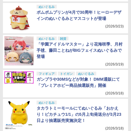
ぬいぐるみ
ポムポムプリンが4月で30周年！ヒーローデザ
インのぬいぐるみとマスコットが登場
(2026/3/23)
ぬいぐるみ
雑貨
「学園アイドルマスター」より花海咲季、月村
手毬、藤田ことねがBIGフェイスぬいぐるみで
登場
(2026/3/19)
フィギュア
トイガン
ぬいぐるみ
ガンプラや30MSなどが対象！ DMM通販にて
「プレミアホビー商品抽選販売」開催
(2026/3/18)
ぬいぐるみ
タカラトミーモールにてぬいぐるみ「おかえ
り！ピカチュウ1/1」の5月上旬発送分が3月23
日より抽選販売実施決定！
(2026/3/18)