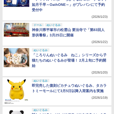
如月千早～OathONE～」がプレバンにて予約
受付中
(2026/1/23)
ドール
ぬいぐるみ
神奈川県平塚市の松雲山 要法寺で「第83回人
形供養祭」3月25日に開催
(2026/1/22)
ぬいぐるみ
「ころりんぬいぐるみ ねこ」シリーズから子
猫たちのぬいぐるみが登場！ 2月上旬に予約開
始
(2026/1/20)
ぬいぐるみ
即完売した復刻ピカチュウぬいぐるみ、タカラ
トミーモールにて3月5日以降入荷案内を実施
(2026/1/19)
ぬいぐるみ