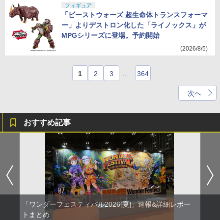
フィギュア
「ビーストウォーズ 超生命体トランスフォーマ
ー」よりデストロン化した「ライノックス」が
MPGシリーズに登場。予約開始
(2026/8/5)
1
2
3
…
364
次へ
おすすめ記事
「ワンダーフェスティバル2026[夏]」速報&詳細レポー
トまとめ