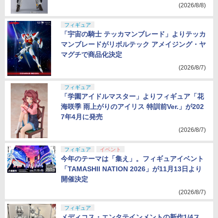
(2026/8/8)
KADOKAWA
Bfull
フリュー
スクウェア・エニックス
フィギュア
Wonderful Works
ホビージャパン
ウェーブ
キューズQ
「宇宙の騎士 テッカマンブレード」よりテッカ
マンブレードがリボルテック アメイジング・ヤ
ウイング
BeBOX
AniGift
マグチで商品化決定
(2026/8/7)
フィギュア
「学園アイドルマスター」よりフィギュア「花
海咲季 雨上がりのアイリス 特訓前Ver.」が202
7年4月に発売
(2026/8/7)
フィギュア
イベント
今年のテーマは「集え」。フィギュアイベント
「TAMASHII NATION 2026」が11月13日より
開催決定
(2026/8/7)
フィギュア
メディコス・エンタテインメントの新作1/4ス