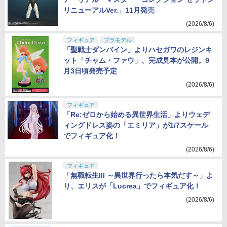
リニューアルVer.」11月発売
(2026/8/6)
フィギュア
プラモデル
「聖戦士ダンバイン」よりハセガワのレジンキ
ット「チャム・ファウ」、完成見本が公開。9
月3日頃発売予定
(2026/8/6)
フィギュア
「Re:ゼロから始める異世界生活」よりウェデ
ィングドレス姿の「エミリア」が1/7スケール
でフィギュア化！
(2026/8/6)
フィギュア
「無職転生III ～異世界行ったら本気だす～」よ
り、エリスが「Lucrea」でフィギュア化！
(2026/8/6)