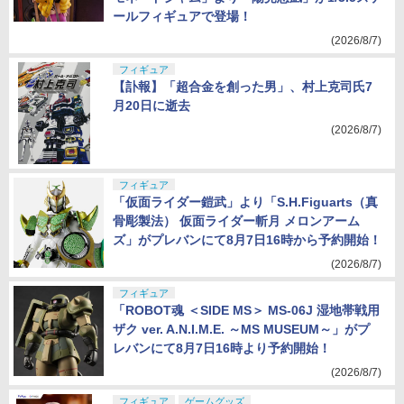
ールフィギュアで登場！
(2026/8/7)
フィギュア
【訃報】「超合金を創った男」、村上克司氏7
月20日に逝去
(2026/8/7)
フィギュア
「仮面ライダー鎧武」より「S.H.Figuarts（真
骨彫製法） 仮面ライダー斬月 メロンアーム
ズ」がプレバンにて8月7日16時から予約開始！
(2026/8/7)
フィギュア
「ROBOT魂 ＜SIDE MS＞ MS-06J 湿地帯戦用
ザク ver. A.N.I.M.E. ～MS MUSEUM～」がプ
レバンにて8月7日16時より予約開始！
(2026/8/7)
フィギュア
ゲームグッズ