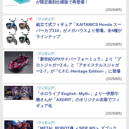
が限定復刻仕様版で再登場！
(2026/8/5)
フィギュア
組立て式フィギュア「KAITANICS Honda スー
パーカブ110」がメガハウスより登場。全4種が
ラインナップ
(2026/8/5)
フィギュア
「新世紀GPXサイバーフォーミュラ」より「プ
ロトジャガーZ-6」と「アオイステルスジャガ
ーZ-7」が「C.F.C.-Heritage Edition-」に登場
(2026/8/5)
フィギュア
「ホロライブ English -Myth-」より一伊那尓
栖さんが「AXGRIT」のオリジナル衣装でフィ
ギュア化
(2026/8/5)
フィギュア
「METAL ROBOT魂 ＜SIDE MS＞ ズゴック