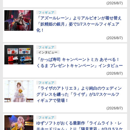
(2026/8/7)
フィギュア
「アズールレーン」よりアルビオンが着せ替え
「妖精姫の銀月」姿で1/7スケールフィギュア
化！
(2026/8/7)
フィギュア
インタビュー
「かっぱ寿司 キャンペーントミカ あそべる！
くるま プレゼントキャンペーン」インタビュー
(2026/8/7)
フィギュア
「ライザのアトリエ３」より純白のウェディン
グドレスを纏った「ライザ」が1/7スケールフ
ィギュアで登場！
(2026/8/7)
フィギュア
ゆずソフトがおくる最新作「ライムライト・レ
モネードジャム」より「陽見恵凪」が1/3.5スケ