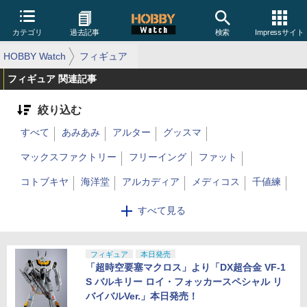
カテゴリ
過去記事
検索
Impressサイト
HOBBY Watch
フィギュア
フィギュア 関連記事
絞り込む
すべて
あみあみ
アルター
グッスマ
マックスファクトリー
フリーイング
ファット
コトブキヤ
海洋堂
アルカディア
メディコス
千値練
アートストーム
アオシマ
バンダイ
ホットトイズ
すべて見る
超合金
メタルビルド
ROBOT魂
フィギュアーツ
トランスフォーマー
フィギュア
ダイアクロン
本日発売
トミカ
その他
「超時空要塞マクロス」より「DX超合金 VF-1
BANDAI SPIRITS
タカラトミー
メガハウス
S バルキリー ロイ・フォッカースペシャル リ
バイバルVer.」本日発売！
プライム1スタジオ
スリーゼロ
アニプレックス