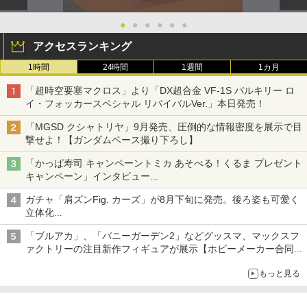
●
●
●
●
●
●
アクセスランキング
1時間
24時間
1週間
1カ月
「超時空要塞マクロス」より「DX超合金 VF-1S バルキリー ロ
イ・フォッカースペシャル リバイバルVer.」本日発売！
「MGSD クシャトリヤ」9月発売、圧倒的な情報密度を展示で目
撃せよ！【ガンダムベース撮り下ろし】
「かっぱ寿司 キャンペーントミカ あそべる！くるま プレゼント
キャンペーン」インタビュー
子どもが楽しめるかっぱ寿司ならではの体験とコラボの楽しさを
ガチャ「肩ズンFig. カーズ」が8月下旬に発売。後ろ姿も可愛く
追求
立体化
ライトニング・マックィーンやメーターなど4種がラインナップ
「ブルアカ」、「バニーガーデン2」などグッスマ、マックスフ
ァクトリーの注目新作フィギュアが展示【ホビーメーカー合同展
示会】
もっと見る