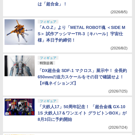
は「超合金」！
(2026/8/5)
フィギュア
「A.O.Z」より「METAL ROBOT魂 ＜SIDE M
S＞ 試作アッシマーTR-3［キハール］宇宙仕
様」本日予約締切！
(2026/8/2)
フィギュア
特別企画
「DX超合金 SDF-1 マクロス」展示中！ 全長約
650mmの迫力スケールをその目で確認せよ！
【#魂ネイションズ】
(2026/7/25)
フィギュア
「大鉄人17」50周年記念！ 「超合金魂 GX-10
1S 大鉄人17＆ワンエイト グラビトンBOX」が
8月3日に予約開始
(2026/7/24)