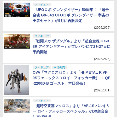
フィギュア
「UFOロボ グレンダイザー」50周年！ 「超合
金魂 GX-04S UFOロボ グレンダイザー 宇宙の
王者セット」が9月に再販決定
(2026/2/25)
フィギュア
「戦闘メカ ザブングル」より「超合金魂 GX-3
8R アイアンギアー」がプレバンにて2月27日に
予約開始
(2026/2/25)
フィギュア
本日発売
OVA「マクロスゼロ」より「HI-METAL R VF-
0Sフェニックス（ロイ・フォッカー機） ＋ QF
-2200D-B ゴースト」本日発売！
(2026/1/31)
フィギュア
「超時空要塞マクロス」より「VF-1S バルキリ
ー ロイ・フォッカースペシャル」がDX超合金
に再び登場