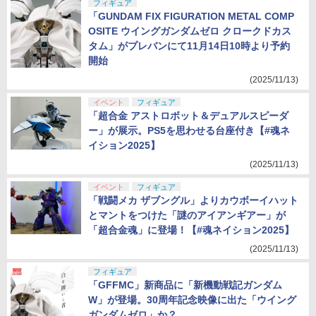
フィギュア
「GUNDAM FIX FIGURATION METAL COMP
OSITE ウイングガンダムゼロ クロークドカス
タム」がプレバンにて11月14日10時より予約
開始
(2025/11/13)
イベント
フィギュア
「超合金 アストロボット＆デュアルスピーダ
ー」が展示。PS5を思わせる台座付き【#魂ネ
イション2025】
(2025/11/13)
イベント
フィギュア
「戦闘メカ ザブングル」よりカウボーイハット
とマントをつけた「謎のアイアンギアー」が
「超合金魂」に登場！【#魂ネイション2025】
(2025/11/13)
フィギュア
「GFFMC」新商品に「新機動戦記ガンダム
W」が登場。30周年記念映像に出た「ウイング
ガンダムゼロ」か？