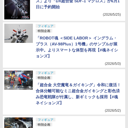
ス」より「DX超合金 SDF-1 マクロス」が6月1
日に予約開始
(2026/5/25)
フィギュア
特別企画
「ROBOT魂 ＜SIDE LABOR＞ イングラム・
プラス（AV-98Plus）1号機」のサンプルが展
示中。よりスマートな体型を再現【#魂ネイシ
ョンズ】
(2026/5/3)
フィギュア
特別企画
「超合金 大空魔竜＆ガイキング」令和に復活！
合体分離可能なミニ超合金ガイキングと彩色済
み恐竜戦隊が付属し、新ギミックも採用【#魂
ネイションズ】
(2026/5/2)
フィギュア
特別企画