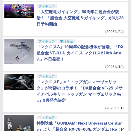
フィギュア
「大空魔竜ガイキング」50周年に超合金が復
活！ 「超合金 大空魔竜＆ガイキング」が4月28
日予約開始
(2026/4/24)
フィギュア
本日発売
「マクロスΔ」10周年の記念機体が登場。「DX
超合金 VF-31Ａ カイロス マクロスΔ10th Anni
v.」本日発売！
(2026/4/18)
フィギュア
「マクロスF」×「トップガン マーヴェリッ
ク」が奇跡のコラボ！ 「DX超合金 VF-25 メサ
イアバルキリー トップガン マーヴェリックVe
r.」9月発売決定
(2026/3/31)
フィギュア
特別映像「GUNDAM: Next Universal Centur
y」より「超合金 RX-78F00/E ガンダム [Re：P