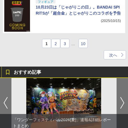
フィギュア
10月23日は「じゃがりこの日」。BANDAI SPI
RITSが「超合金」とじゃがりこのコラボを予告
(2025/10/15)
1
2
3
…
10
次へ
おすすめ記事
「ワンダーフェスティバル2026[夏]」速報&詳細レポー
トまとめ