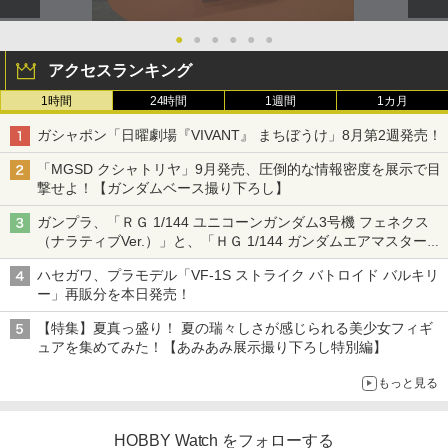
●
●
●
●
●
●
アクセスランキング
1時間
24時間
1週間
1カ月
ガシャポン「日曜劇場『VIVANT』 まちぼうけ」8月第2週発売！
「MGSD クシャトリヤ」9月発売、圧倒的な情報密度を展示で目
撃せよ！【ガンダムベース撮り下ろし】
ガンプラ、「ＲＧ 1/144 ユニコーンガンダム3号機 フェネクス
（ナラティブVer.）」と、「ＨＧ 1/144 ガンダムエアマスターバ
ースト」再販
ハセガワ、プラモデル「VF-1S ストライク バトロイド バルキリ
ー」再販分を本日発売！
【特集】夏真っ盛り！ 夏の瑞々しさが感じられる美少女フィギ
ュアを集めてみた！【あみあみ展示撮り下ろし特別編】
もっと見る
HOBBY Watch をフォローする