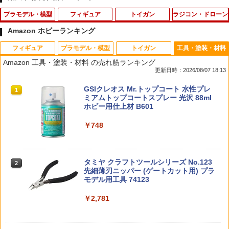
プラモデル・模型
フィギュア
トイガン
ラジコン・ドローン
Amazon ホビーランキング
フィギュア
プラモデル・模型
トイガン
工具・塗装・材料
1/700 ロシア海軍 航空母艦 アドミラル・
【ドリームズ公式】 SMISKI Strap Acce
【エントリー最大10倍＆3％クーポン】
アーテック 透明うちわ 白柄 18333
1
1
1
1
Amazon 工具・塗装・材料 の売れ筋ランキング
クズネツォフ 【M51】 (プラモデル)
ssories Series 1 スミスキー ストラップ
電動ブローバック 10歳以上用 ハイキ
更新日時：2026/08/07 18:13
アクセサリー シリーズ 1 ブラインドカプ
ャパシリーズ用35連ロングスペアマガジ
￥132
セル(1個入) / アソートボックス(24個入)
ン 【あす楽】
￥6,528
タカラトミー(TAKARA TOMY) T-SPAR
BANDAI SPIRITS(バンダイ スピリッツ)
東京マルイ(TOKYO MARUI) No.25 コル
GSIクレオス Mr.トップコート 水性プレ
1
1
1
1
K トランスフォーマー ニューレジェンズ
30MS SIS-J00 メルンジャ[カラーA] 色
ト ガバメント HG 18歳以上エアーHOP
ミアムトップコートスプレー 光沢 88ml
￥550
￥1,078
NL-07 サウンドウェーブ 可動フィギュア
分け済みプラモデル
ハンドガン
ホビー用仕上材 B601
メカニカルギア Space Shuttle LKA02
2
￥4,440
￥4,200
￥3,384
￥748
タカラトミー トミカ No．50 三菱 デリ
DIYキット
2
カD：5 消防指揮車
2026年8月下旬 再販 エンスカイ ばら 3
ファイアフライ メインスプリング [漢ば
2
2
個/5個/BOX11個入り スター・ウォーズ
ね] 東京マルイ エアーコッキング 92F/M
￥6,584
マンダロリアン グローグー ソフビパペ
8000 用 メール便 対応商品 ポスト投函
￥437
TAMASHII NATIONS S.H.フィギュアー
HG 機動戦士ガンダム00 グラハム専用ユ
東京マルイ (TOKYO MARUI) ガスブロー
タミヤ クラフトツールシリーズ No.123
ットマスコット 1BOX PVC
ネコポス ゆうパケット
2
2
2
2
ツ（真骨彫製法） 仮面ライダーBLACK
ニオンフラッグカスタム 1/144スケール
バックマシンガン No.14 20式 5.56mm
先細薄刃ニッパー (ゲートカット用) プラ
RX 約150mm PVC&ABS&布製 塗装済み
色分け済みプラモデル
小銃 18歳以上 ガスブローバック
モデル用工具 74123
￥5,380
￥1,269
可動フィギュア
送料無料◆トミカリミテッドヴィンテー
3
￥1,850
￥193,900
￥2,781
スーパーFM 蛍光カラーシャーシセット
ジ トヨペット コロナ 1500デラックス 2
3
￥11,300
(オレンジ・イエロー) 95710 ミニ四駆パ
種セット (LV-64c 連続10万Km高速走行
ーツ【予約】
公開テスト車 64年式 /LV-222a 水色 66
【BOX】 BE＠RBRICK SERIES 52 24個
【在庫処分セール】 タクティカルゴーグ
3
3
年式) 1/64 ミニカー トミーテック 34210
入り ｜ ベアブリック シリーズ メディコ
ル 4色 レンズ サバゲー ゴーグル シュー