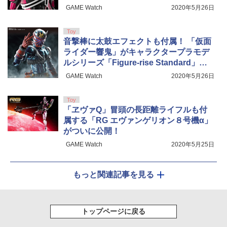
発売決定
GAME Watch
2020年5月26日
Toy
音撃棒に太鼓エフェクトも付属！ 「仮面
ライダー響鬼」がキャラクタープラモデ
ルシリーズ「Figure-rise Standard」に
登場
GAME Watch
2020年5月26日
Toy
「ヱヴァQ」冒頭の長距離ライフルも付
属する「RG エヴァンゲリオン８号機α」
がついに公開！
GAME Watch
2020年5月25日
もっと関連記事を見る
トップページに戻る