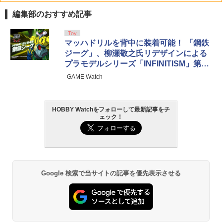
￥1,380
編集部のおすすめ記事
Toy
マッハドリルを背中に装着可能！ 「鋼鉄
ジーグ」、柳瀬敬之氏リデザインによる
プラモデルシリーズ「INFINITISM」第4
弾として登場
GAME Watch
HOBBY Watchをフォローして最新記事をチ
ェック！
Google 検索で当サイトの記事を優先表示させる