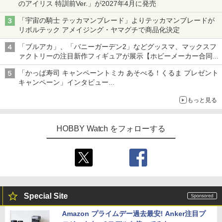
のアイリス 特訓前Ver.」が2027年4月に発売
「宇宙の騎士 テッカマンブレード」よりテッカマンブレードが
リボルテック アメイジング・ヤマグチで商品化決定
「ブルアカ」、「バニーガーデン2」などグッスマ、マックスフ
ァクトリーの注目新作フィギュアが展示【ホビーメーカー合同展
示会】
「かっぱ寿司 キャンペーントミカ あそべる！くるま プレゼント
キャンペーン」インタビュー
子どもが楽しめるかっぱ寿司ならではの体験とコラボの楽しさを
もっと見る
追求
HOBBY Watch をフォローする
Special Site
Amazon プライムデー過去最安! Anker注目プ