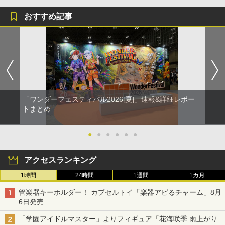
おすすめ記事
「ワンダーフェスティバル2026[夏]」速報&詳細レポー
トまとめ
●
●
●
●
●
●
アクセスランキング
1時間
24時間
1週間
1カ月
管楽器キーホルダー！ カプセルトイ「楽器アピるチャーム」8月
6日発売
チューバ、テナサクなど5種各3色
「学園アイドルマスター」よりフィギュア「花海咲季 雨上がり