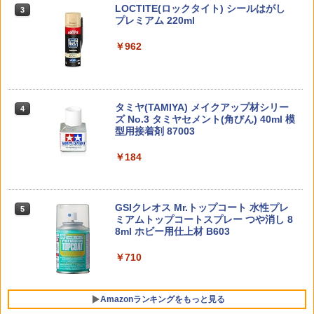
6/341987 【1月予約】
BANDAI SPIRITS(バンダイスピリッツ)
東京マルイ(TOKYO MARUI) No.21 H&K
LOCTITE(ロックタイト) シールはがし
￥594
ム・トイ MEDICOM TOY フィギュア
ティンググラス 保護メガネ ゲーミング
3
3
3
TAMASHII NATIONS S.H.フィギュアー
30MS SIS-H00 セスティエ[カラーC] 色
USP HG 18歳以上エアーHOPハンドガン
プレミアム 220ml
サバゲーゴーグル サバゲー ゴーグル タ
3
ツ ONE PIECE シャンクス -マリンフォ
分け済みプラモデル
クティカル ボレー ゴーグル サバチ バイ
￥6,800
￥14,500
ード頂上決戦- 約165mm PVC&ABS&布
ク エアガン 送料無料
￥3,409
￥962
製 塗装済み可動フィギュア
￥4,682
タカラトミー パウ・パトロール ダイキ
4
￥1,300
ャストビークル ズーマ ホバークラフト
￥8,918
1/72 『ゾイド -ZOIDS-』 EPZ-003 グレ
2026年11月予約 ガチャ【めじるしじゅ
4
4
ートサーベル マーキングプラスVer. 【Z
クラウンモデル AK47 10歳以上 エアー
￥597
えりーず エジプト編 ノーマル7種セット
4
タミヤ(TAMIYA) メイクアップ材シリー
D135R】 (プラモデル)
BANDAI SPIRITS(バンダイ スピリッツ)
コッキングライフル ブラック
4
カプセルトイ】
4
ズ No.3 タミヤセメント(角びん) 40ml 模
HGAW 機動新世紀ガンダムX ガンダムエ
【2本セット】 2025年10月入荷分 実物
4
型用接着剤 87003
タカラトミー(TAKARA TOMY) T-SPAR
アマスター 1/144スケール 色分け済みプ
SUREFIRE シュアファイア SF123A 純
￥6,936
￥4,761
4
￥2,300
K トランスフォーマー ニューレジェンズ
ラモデル
正 リチウム バッテリー 電池 3v 正規品 /
NL-06 オートボット コスモス 可動フィ
￥184
2個 | フラッシュライト ウエポンライト
タカラトミー パウ・パトロール ダイキ
5
ギュア
ウェポンライト タクティカルライト用バ
ャストビークル ケント ダッシュバギー
￥3,732
ッテリー
1/1 『メガミデバイス』 デザイアメイデ
東京マルイ(TOKYO MARUI) No.16 H&K
HiPlay VERYCOOL 1/6 シリコン製 女性
5
5
5
￥4,440
￥616
ン レイダー シュガーグレイズ 【KP86
USP 10歳以上エアーHOPハンドガン 手
素体 豊満体型 サマーホーム版 VCD-03-1
￥1,320
GSIクレオス Mr.トップコート 水性プレ
8】 (プラモデル)
動
5
シームレス 素体 アクションフィギュア
ミアムトップコートスプレー つや消し 8
BANDAI SPIRITS(バンダイ スピリッツ)
カスタム パーツ ドール 可動フィギュア
5
8ml ホビー用仕上材 B603
30MS Fate/Grand Order アルトリア・
コレクション ホビー ギフト プレゼント
￥6,959
￥2,666
TAMASHII NATIONS S.H.フィギュアー
キャスター 色分け済みプラモデル
5
ツ 攻殻機動隊 THE GHOST IN THE SHE
￥710
【エントリー最大10倍＆3％クーポン】
￥15,590
5
LL 草薙素子 約140mm PVC&ABS製 塗
WARHEAD製 天然由来成分PLA配合 B
￥7,800
装済み可動フィギュア
B弾 0.28g 約2400発 高精度 高真球 【あ
す楽】
Amazonランキングをもっと見る
￥9,618