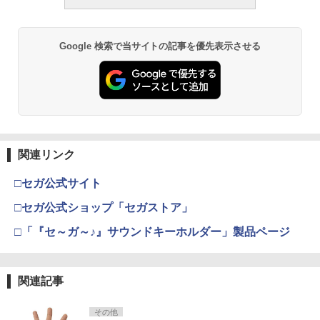
￥1,013
プラスチックモデル
￥187,000
WoSporT UNUTY Tactical AXON SLタ
3
￥4,440
イプ ワイヤースイッチ BK 2.5mm プラ
￥4,475
グ対応
Google 検索で当サイトの記事を優先表示させる
タミヤ クラフトツールシリーズ No.123
東京マルイ(TOKYO MARUI) No.21 H&K
￥1,840
3
3
先細薄刃ニッパー (ゲートカット用) プラ
TAMASHII NATIONS オリジン・オブ・
USP HG 18歳以上エアーHOPハンドガン
3
モデル用工具 74123
バルキリー 超時空要塞マクロス VF-1J
BANDAI SPIRITS(バンダイ スピリッツ)
3
バルキリー45th Anniv. 約225mm ABS&
RG 機動戦士ガンダム 逆襲のシャア νガ
￥3,409
ダイキャスト製 塗装済み可動フィギュア
ンダム 1/144スケール 色分け済みプラモ
￥2,781
東京マルイ ガスブローバックマシンガン
4
デル
専用 89式シリーズ用スペアマガジン エ
￥22,602
アガン
￥5,400
関連リンク
東京マルイ No.10 ハイキャパ5.1 10歳以
4
タミヤ(TAMIYA) メイクアップ材シリー
上 電動ブローバック フルオート
￥4,800
4
ズ No.3 タミヤセメント(角びん) 40ml 模
□セガ公式サイト
型用接着剤 87003
TAMASHII NATIONS S.H.フィギュアー
￥3,815
4
ツ 呪術廻戦 伏黒甚爾 約155mm PVC&A
BANDAI SPIRITS(バンダイ スピリッツ)
4
□セガ公式ショップ「セガストア」
BS製 塗装済み可動フィギュア
30MM xEXM-000 ゼノヴァルト 1/144ス
￥184
SOTAC GEAR MODLITEタイプ PLHV2
5
ケール 色分け済みプラモデル
□「『セ～ガ～♪』サウンドキーホルダー」製品ページ
ウェポンライト Black
￥13,750
クラウンモデル AK47 10歳以上 エアー
5
￥3,000
コッキングライフル ブラック
￥6,000
GSIクレオス Mr.トップコート 水性プレ
5
ミアムトップコートスプレー つや消し 8
関連記事
￥4,761
8ml ホビー用仕上材 B603
タカラトミー(TAKARA TOMY) T-SPAR
5
K トランスフォーマー ミッシングリンク
Sachiプラモ VERTヤスリ Type-S 【プ
5
その他
D-01 サウンドウェーブ 可動フィギュア
ロモデラー共同開発】 超極細 ガラスヤ
￥710