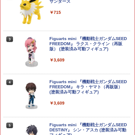
ッズ ポケモンプラモコレクション クイ
サンダース
ック!! 23 ジラーチ 【新品未開封】【ア
ニメイト公式】【402】
￥715
￥520
Figuarts mini 『機動戦士ガンダムSEED
3
FREEDOM』 ラクス・クライン（再販
【プラモ☆特価】ポケットモンスター ポ
3
版） (塗装済み可動フィギュア)
ケモンプラモコレクション クイック!! 22
パモ グッズ【新品未開封】【アニメイト
公式】【402】
￥3,609
￥557
Figuarts mini 『機動戦士ガンダムSEED
4
FREEDOM』 キラ・ヤマト（再販版）
(塗装済み可動フィギュア)
【プラモ☆特価】ポケットモンスター グ
4
ッズ ポケモンプラモコレクション クイ
ック!! 05 ヒバニー 【新品未開封】【ア
￥3,609
ニメイト公式】【402】
￥557
Figuarts mini 『機動戦士ガンダムSEED
5
DESTINY』 シン・アスカ (塗装済み可動