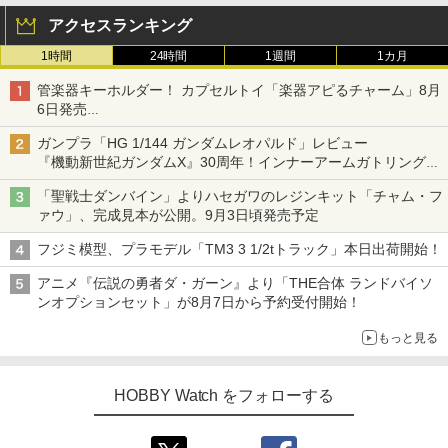
アクセスランキング
1時間
24時間
1週間
1カ月
管楽器キーホルダー！ カプセルトイ「楽器アピるチャーム」8月
6日発売
チューバ、テナサクなど5種各3色
ガンプラ「HG 1/144 ガンダムレオパルド」レビュー
『機動新世紀ガンダムX』30周年！インナーアームガトリングの
変形機構まで再現し最新フォーマットでキット化！
「聖戦士ダンバイン」よりハセガワのレジンキット「チャム・フ
ァウ」、完成見本が公開。9月3日頃発売予定
フジミ模型、プラモデル「TM3 3 1/2tトラック」本日出荷開始！
アニメ『伝説の勇者ダ・ガーン』より「THE合体 ランドバイソ
ンオプションセット」が8月7日から予約受付開始！
もっと見る
HOBBY Watch をフォローする