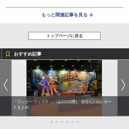
もっと関連記事を見る
トップページに戻る
おすすめ記事
「ワンダーフェスティバル2026[夏]」速報&詳細レポー
トまとめ
●
●
●
●
●
●