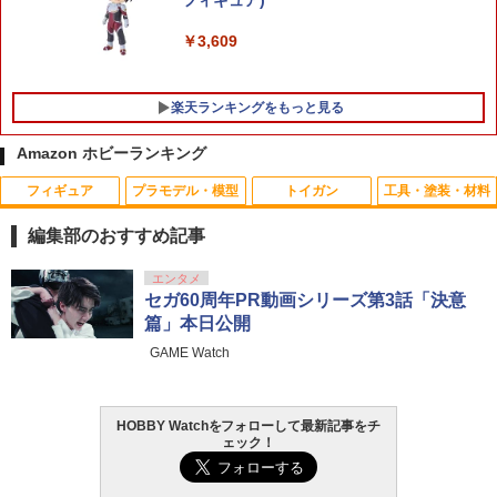
フィギュア)
【プラモ☆特価】ポケットモンスター グ
5
ッズ ポケモンプラモコレクション クイ
￥3,609
ック!! 14 ポカブ 【新品未開封】【アニ
メイト公式】【402】
楽天ランキングをもっと見る
￥557
Amazon ホビーランキング
フィギュア
プラモデル・模型
トイガン
工具・塗装・材料
WA ターゲットペーパー 100枚
1
編集部のおすすめ記事
￥880
タカラトミー(TAKARA TOMY) T-SPAR
タカラトミー(TAKARA TOMY) T-SPAR
東京マルイ(TOKYO MARUI) No.25 コル
GSIクレオス Mr.トップコート 水性プレ
エンタメ
1
1
1
1
K トランスフォーマー ニューレジェンズ
K REALIZE MODEL リアライズモデル Z
ト ガバメント HG 18歳以上エアーHOP
ミアムトップコートスプレー 光沢 88ml
セガ60周年PR動画シリーズ第3話「決意
NL-07 サウンドウェーブ 可動フィギュア
OIDS ゾイド RMZ-025 ライガーゼロフ
ハンドガン
ホビー用仕上材 B601
篇」本日公開
ァルコン (ZBF) 色分け済み プラキット
GAME Watch
￥4,440
￥3,384
￥748
SOTAC GEAR ARIタイプ M-LOK インラ
2
￥8,334
イン スカウトライト用 タクティカルマ
ウント Black【メール便(ネコポス)可】
HOBBY Watchをフォローして最新記事をチ
タカラトミー(TAKARA TOMY) T-SPAR
東京マルイ (TOKYO MARUI) ガスブロー
LOCTITE(ロックタイト) シールはがし
￥1,240
2
2
2
ェック！
K トランスフォーマー ニューレジェンズ
Blokees スター ウォーズ マンダロリア
バックマシンガン No.14 20式 5.56mm
プレミアム 220ml
2
NL-06 オートボット コスモス 可動フィ
ン&グローグー CC05 ディン ジャリン&
小銃 18歳以上 ガスブローバック
ギュア
グローグー ABS樹脂&PVC製 組み立て式