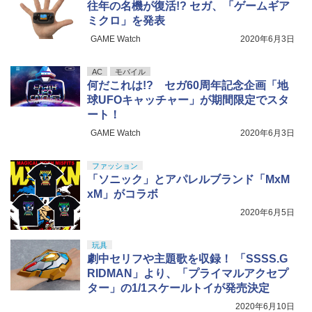
往年の名機が復活!? セガ、「ゲームギア
スリ ５点セット ガンプラ プラモデル ゲ
ミクロ」を発表
ート処理 模型 フィギュア［知的財産権
￥24,610
登録済］ verty-s
GAME Watch
2020年6月3日
￥2,320
AC
モバイル
何だこれは!? セガ60周年記念企画「地
球UFOキャッチャー」が期間限定でスタ
ート！
GAME Watch
2020年6月3日
ファッション
「ソニック」とアパレルブランド「MxM
xM」がコラボ
2020年6月5日
玩具
劇中セリフや主題歌を収録！ 「SSSS.G
RIDMAN」より、「プライマルアクセプ
ター」の1/1スケールトイが発売決定
2020年6月10日