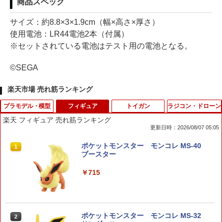
商品スペック
サイズ：約8.8×3×1.9cm（幅×高さ×厚さ）
使用電池：LR44電池2本（付属）
※セットされている電池はテスト用の電池となる。
©SEGA
楽天市場 売れ筋ランキング
プラモデル・模型
フィギュア
トイガン
ラジコン・ドローン
楽天 フィギュア 売れ筋ランキング
更新日時：2026/08/07 05:05
アクションベース 01(グレー) ガンプラ
ポケットモンスター モンコレ MS-40
1
1
ブースター
￥400
￥715
【プラモ☆特価】ポケットモンスター グ
ポケットモンスター モンコレ MS-32
2
2