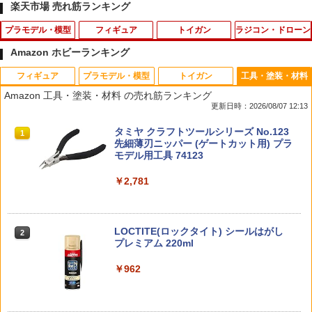
楽天市場 売れ筋ランキング
プラモデル・模型
フィギュア
トイガン
ラジコン・ドローン
Amazon ホビーランキング
フィギュア
プラモデル・模型
トイガン
工具・塗装・材料
特捜最前線DVDコレクション 第42号
【当店独自で＋P10倍★要エントリー】
V10-33■GUARDER ハンマースプリング
イーグル 3329 サーボコネクター・Futa
1
1
1
1
Amazon 工具・塗装・材料 の売れ筋ランキング
【中古】[FIG] 七海みなみ(ななみみなみ)
プランジャー/ストッパー for マルイ V10
ba/KO(オス/2ペア) 先端ゴールドメッキ
更新日時：2026/08/07 12:13
弱キャラ友崎くん 1/7 完成品 フィギュア
◆GBB8-47/48 互換パーツ 軽量 潤滑性
￥1,999
(PP917) コトブキヤ(20210721)
POM スムーズ ブラック シルバー 2種類
￥165
タカラトミー(TAKARA TOMY) T-SPAR
BANDAI SPIRITS(バンダイ スピリッツ)
東京マルイ(TOKYO MARUI) No.25 コル
タミヤ クラフトツールシリーズ No.123
付属
1
1
1
1
K トランスフォーマー ニューレジェンズ
30MS SIS-J00 メルンジャ[カラーA] 色
ト ガバメント HG 18歳以上エアーHOP
先細薄刃ニッパー (ゲートカット用) プラ
￥7,445
NL-07 サウンドウェーブ 可動フィギュア
分け済みプラモデル
ハンドガン
モデル用工具 74123
￥500
￥4,440
￥4,200
￥3,384
￥2,781
HGUC 1/144 ZZガンダム プラモデル
【最強配送】DJI ドローン ミニチュア
2
2
（再販）[BANDAI SPIRITS]《発売済・
コレクション 【4種コンプリートセッ
【送料無料】タカラトミー Rトーキング
2
在庫品》
ト】 【数量限定】 ガチャ カプセル
フィギュア ジェシー 4904810082095
V10-30(BK)■GUARDER ステンレスCNC
2
トイ 未組み立て 模型
プランジャーピンセット for マルイ V10
TAMASHII NATIONS S.H.フィギュアー
HG 機動戦士ガンダム00 グラハム専用ユ
東京マルイ (TOKYO MARUI) ガスブロー
LOCTITE(ロックタイト) シールはがし
◆東京マルイ MARUI GBB リアル 質感
￥2,060
2
2
2
2
￥7,580
ツ（真骨彫製法） 仮面ライダーBLACK
ニオンフラッグカスタム 1/144スケール
バックマシンガン No.14 20式 5.56mm
プレミアム 220ml
耐食性 アップ リペア 予備 スペア カスタ
￥1,834
RX 約150mm PVC&ABS&布製 塗装済み
色分け済みプラモデル
小銃 18歳以上 ガスブローバック
ム
可動フィギュア
￥962
￥1,850
￥193,900
￥550
タミヤ 1/24 スポーツカーシリーズ No.2
3
￥11,000
35 1/24 オースチン ミニクーパー 1275S
S.H.Figuarts 『呪術廻戦』 伏黒恵（再
スケーター Skater トートバッグ レディ
3
3
Mk.I プラモデル 24235 （ZS176900）
販版） (塗装済み可動フィギュア)
ース ディズニー ミッキーマウス KCTS1