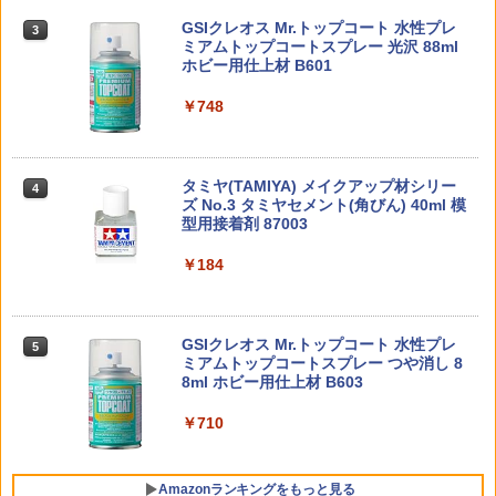
-A
GSIクレオス Mr.トップコート 水性プレ
BANDAI SPIRITS(バンダイ スピリッツ)
東京マルイ No.10 ハイキャパ5.1 10歳以
3
【お得なまとめ書い】東京マルイ シリコ
￥2,180
￥8,250
3
3
3
ミアムトップコートスプレー 光沢 88ml
TAMASHII NATIONS S.H.フィギュアー
HGAW 機動新世紀ガンダムX ガンダムエ
上 電動ブローバック フルオート
ンメンテナンススプレー 70ml 2本セット
￥1,911
3
ホビー用仕上材 B601
ツ ONE PIECE シャンクス -マリンフォ
アマスター 1/144スケール 色分け済みプ
ード頂上決戦- 約165mm PVC&ABS&布
ラモデル
￥3,815
￥1,107
製 塗装済み可動フィギュア
￥748
ザ☆チューンドカー 1/24 カーブティッ
4
￥3,732
MDLX 『ロックマンX』 ゼロ (塗装済み
ククラブ AE86 トレノ'85(トヨタ) 【No.
ドローン 100g未満 カメラ付き 免許不要
4
4
￥8,918
可動フィギュア)
45】 (プラモデル)
おもちゃ 動画撮影可能 クリスマス 100g
以下 初心者 子供向け ラジコン 玩具 プレ
東京マルイ(TOKYO MARUI) No.21 H&K
4
タミヤ(TAMIYA) メイクアップ材シリー
FCC/Pro&T Sig Sauer P250DCc 1/4 ミ
ゼント トイドローン ミニドローン 誕生
USP HG 18歳以上エアーHOPハンドガン
￥8,250
4
￥2,429
4
ズ No.3 タミヤセメント(角びん) 40ml 模
ニピストル キーチェーン
日 小型 高画質 高性能 空撮 練習機 室内
BANDAI SPIRITS(バンダイ スピリッツ)
4
型用接着剤 87003
折りたたみ 人気 安定性
TAMASHII NATIONS S.H.フィギュアー
HGUC 機動戦士ガンダム ザクI(黒い三連
￥3,409
4
ツ 攻殻機動隊 THE GHOST IN THE SHE
星仕様) 1/144スケール 色分け済みプラ
￥1,162
LL 草薙素子 約140mm PVC&ABS製 塗
モデル
￥184
￥2,480
【最大1,000円OFFクーポン11日1:59
5
装済み可動フィギュア
送料無料◆ダイアクロン トレッドヴァー
5
迄】【中古】 美品 バンダイ 機動戦士ガ
サルター/CU (陸上機甲部隊 Ver.) タカラ
￥2,100
ンダムSEED RG 1/144 フリーダムガン
東京マルイ No.2 ワルサーP38 10歳以上
5
トミー T-SPARK 【1月予約】
￥9,618
ダム プラモデル
エアーHOPハンドガン 手動
【P5倍以上！全商品！8/4 20:00から】
GSIクレオス Mr.トップコート 水性プレ
ジョーゼン 1/20 ダートマックス ボブキ
5
5
5
カネキャップ 害獣駆除 熊よけ 害獣脅し
ミアムトップコートスプレー つや消し 8
￥8,380
ャット NX 【JRVB120-RD】 ラジコンカ
￥3,080
￥2,710
鳥害対策 ビッグバン ピストル用 8連発
8ml ホビー用仕上材 B603
ー
BANDAI SPIRITS(バンダイ スピリッツ)
5
かんしゃく玉 花火 火薬 96発×6＝576発
TAMASHII NATIONS S.H.フィギュアー
HGUC 1/144 ザクII (ガルマ専用機) (機動
5
爆音 モデルガン 発火 銃 スターターピス
ツ 呪術廻戦 伏黒甚爾 約155mm PVC&A
戦士ガンダム)
￥710
￥4,404
トル 運動会 日本製 送料無料
BS製 塗装済み可動フィギュア
￥2,880
￥1,180
￥13,350
Amazonランキングをもっと見る