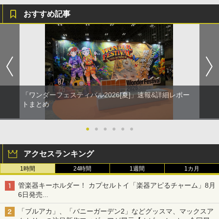
おすすめ記事
「ワンダーフェスティバル2026[夏]」速報&詳細レポー
トまとめ
●
●
●
●
●
●
アクセスランキング
1時間
24時間
1週間
1カ月
管楽器キーホルダー！ カプセルトイ「楽器アピるチャーム」8月
6日発売
チューバ、テナサクなど5種各3色
「ブルアカ」、「バニーガーデン2」などグッスマ、マックスア