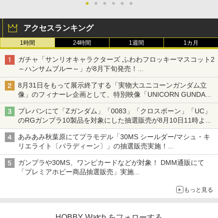
●
●
●
●
●
●
アクセスランキング
1時間
24時間
1週間
1カ月
ガチャ「サンリオキャラクターズ ふわわフロッキーマスコット2
～ハンサムブルー～」が8月下旬発売！
ポチャッコやタキシードサムたちがブルーなハンサム仕様で登場
8月31日をもって展示終了する「実物大ユニコーンガンダム立
像」のフィナーレ企画として、特別映像「UNICORN GUNDAM
Statue ― BEYOND POSSIBILITY ―」が8月22日より限定上映
プレバンにて「Zガンダム」「0083」「クロスボーン」「UC」
のRGガンプラ10製品を対象にした抽選販売が8月10日11時より
実施！
あみあみ秋葉原にてプラモデル「30MS シールダー/マシュ・キ
リエライト〔パラディーン〕」の抽選販売実施！
「30MS オプションパーツセット29(アクションウエアβ)」も対
ガンプラや30MS、ワンピカードなどが対象！ DMM通販にて
象
「プレミアホビー商品抽選販売」実施
ぬいぐるみ「おかえり！ピカチュウ」やトイガンなども対象
もっと見る
HOBBY Watch をフォローする