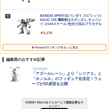
52TOYS BLINDBOX ディズニー プリン
4
r.ONE YEAR WAR 0079 アニメーション
約開始）
￥4,570
セス On the Run シリーズ ブラインドボ
￥2,860
カラーバージョン (機動戦士ガンダム)
ックス フィギュア ガチャガチャ コレク
￥750
ション 塗装済み コレクター・誕生日・
BANDAI SPIRITS(バンダイ スピリッツ)
￥11,860
5
新年のギフトに最適 (一個入り)
HGUC 195 機動戦士Zガンダム キュベレ
イ 1/144スケール 色分け済みプラモデル
東京マルイ H&K USP [ エアーハンドガ
5
￥1,650
ン/対象年令18才以上 ] サバゲー エアガ
ン モデルガン ハンドガン ネズミ除け コ
￥2,178
スプレ ブローバック 小道具 威力 飛距離
精度 重厚感 安全装置
TAMASHII NATIONS S.H.フィギュアー
5
Amazonランキングをもっと見る
ツ 攻殻機動隊 THE GHOST IN THE SHE
￥3,990
LL 草薙素子 約140mm PVC&ABS製 塗
装済み可動フィギュア
編集部のおすすめ記事
￥9,000
東京マルイ(TOKYO MARUI) No.25 コル
タミヤ クラフトツールシリーズ No.123
フィギュア
1
1
ト ガバメント HG 18歳以上エアーHOP
先細薄刃ニッパー (ゲートカット用) プラ
「アズールレーン」より「シリアス」と
ハンドガン
モデル用工具 74123
「ホノルル」のフィギュア化決定！ウェ
ーブが3D原型を公開
￥3,384
￥2,636
HOBBY Watchをフォローして最新記事をチ
東京マルイ(TOKYO MARUI) No.21 H&K
LOCTITE(ロックタイト) シールはがし
2
2
ェック！
USP HG 18歳以上エアーHOPハンドガン
プレミアム 220ml