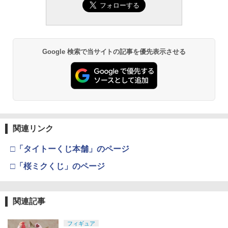
￥3,409
￥962
Google 検索で当サイトの記事を優先表示させる
東京マルイ No.10 ハイキャパ5.1 10歳以
3
GSIクレオス Mr.トップコート 水性プレ
上 電動ブローバック フルオート
3
ミアムトップコートスプレー 光沢 88ml
ホビー用仕上材 B601
￥3,815
￥748
東京マルイ (TOKYO MARUI) ガスブロー
4
バックマシンガン No.14 20式 5.56mm
関連リンク
GSIクレオス Mr.トップコート 水性プレ
小銃 18歳以上 ガスブローバック
4
ミアムトップコートスプレー つや消し 8
□「タイトーくじ本舗」のページ
8ml ホビー用仕上材 B603
￥235,000
□「桜ミクくじ」のページ
￥710
東京マルイ(TOKYO MARUI) No.16 H&K
5
USP 10歳以上エアーHOPハンドガン 手
関連記事
タミヤ(TAMIYA) メイクアップ材シリー
動
5
ズ No.3 タミヤセメント(角びん) 40ml 模
型用接着剤 87003
フィギュア
￥2,795