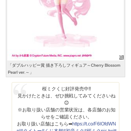
「ダブルハッピー賞 描き下ろしフィギュア～Cherry Blossom
Pearl ver.～」
桜ミクくじ好評発売中‼
見かけたときは、ぜひ挑戦してみてくださいね
😊
※お取り扱い店舗の営業状況は、各店舗のお知
らせをご確認ください。
お取り扱い店舗はこちら➡
https://t.co/F6lOfdWN
nI
#タイトー
#くじ本舗
#初音ミク
#桜ミク
pic.twitt