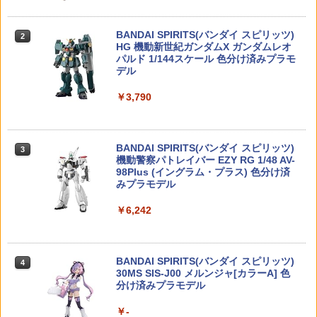
PPC-N31 大きな塗装ベース〔ホビーベ
2×5mmタッピングスクリュー(2pcs) [H
2
装備) 『機動戦士ガンダム THE ORIGIN
ース〕（240220予約開始）
GLK-530■GUARDER 強化ローディング
S-TSO1](JAN：4582586516442)
2
MSD(Mobile Suit Discovery)』プラモ
ノズル for 東京マルイ GBB G17 Gen5
デル ガンプラ【中古】 【未組立】プレ
BANDAI SPIRITS(バンダイ スピリッツ)
MOS◆ナイロン+ファイバー製 高圧時の
2
￥1,080
￥748
ミアムバンダイ
TAMASHII NATIONS DX超合金 超時空要
HG 機動新世紀ガンダムX ガンダムレオ
破損防止に！グロック17 ジェネレーショ
2
塞マクロス VF-1S バルキリー ロイ・フ
パルド 1/144スケール 色分け済みプラモ
ンファイブ GBB12-13 互換 シリンダー
ォッカースペシャル リバイバルVer. 約28
デル
耐久性向上
￥6,050
0mm ABS&ダイキャスト&PVC製 塗装済
8810 STYLE 樹脂製 ウイングステーTyp
3
み可動フィギュア
￥3,790
￥2,680
PPC-N36 持ちやすい塗装棒 挿すタイプ
e A(汎用、鉄製スクリュー 6pcs) [HS-W
3
0.5mm軸〔ホビーベース〕（250201予
S-AG](JAN：4582586516435)
￥26,136
PUNI☆MOFU 『メガミデバイス』 レー
約開始）
3
シングトゥ with Honda Z50J-1 モンキ
￥1,100
ー 【KP879】 (プラモデル)
BANDAI SPIRITS(バンダイ スピリッツ)
自衛隊 クイックリリース 3点スリング ブ
￥750
3
3
機動警察パトレイバー EZY RG 1/48 AV-
ラック（PX品 売店 背ひも 背負い紐 タク
【POP MART 公式ストア】THE MONS
98Plus (イングラム・プラス) 色分け済
ティカルスリング 89式5.56mm小銃 ライ
￥6,091
3
TERS Big into Energy シリーズ ぬいぐ
みプラモデル
フル M4 黒）
8810 STYLE ポリカ製 ウイングType A
4
るみペンダント 【1ピース】 エナジーラ
PPC-N33 持ちやすい塗装棒 挿すタイプ
(Sサイズ) [HS-W-AS](JAN：458258651
4
ブブ labubu ラブブ らぶぶ ポップマー
￥6,242
￥2,860
1.0mm軸〔ホビーベース〕（250208予
6411)
ト ブラインドボックス フィギュア おも
スーパーエアブラシアドバンス 【HT-58
約開始）
4
ちゃ ガチャガチャ プラモデル ギフト 推
1】 (工具)
￥1,650
し活 ポプマ 正規品
￥750
BANDAI SPIRITS(バンダイ スピリッツ)
【楽天1位!】メカニクスウェア Mechani
￥11,178
4
4
￥2,750
30MS SIS-J00 メルンジャ[カラーA] 色
xWear FastFit Mossy Oak モッシーオ
分け済みプラモデル
ーク ファストフィット メカニクス グロ
タカラトミー トミカワールド ビッグに
5
ーブ メカニックス 手袋 作業用 バイク サ
PPC-N35 持ちやすい塗装棒 挿すタイプ
変形！デカパトロールカー
5
バゲ 自転車 バイク
￥-
【中古】MG 1/100 RX-78-2 ガンダム Ve
2.0mm軸〔ホビーベース〕（250208予
5