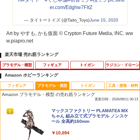
er.com/Edghw7FItZ
— タイトートイズ (@Taito_Toys)
June 15, 2020
Art by やすも, かも仮面 © Crypton Future Media, INC. ww
w.piapro.net
楽天市場 売れ筋ランキング
プラモデル・模型
フィギュア
トイガン
ラジコン・ドローン
Amazon ホビーランキング
フィギュア
プラモデル・模型
トイガン
工具・塗装・材料
30MF 【ドゥローワイバーン】
【未開封品】レゴ(LEGO) レゴ コカ・コ
COWCOW TECHNOLOGY 120% ノズル
アルミ製 コンペティションM4 ナット大
1
1
1
1
Amazon プラモデル・模型 の売れ筋ランキング
ーラ オリジナル サッカーコレクション
リターンスプリング for TM GBB G17 G
径タイプ 5.5mm 2個入 [RD-013L](JA
更新日時：2026/08/11 00:13
レゴ サッカー ミニフィグ 5種セット【あ
en5 MOS◆東京マルイ ガスブロ GLOC
N：4582586511485)
￥1,640
す楽対応】
K17 強化 カスタム 予備 修理 リペア ス
TAMASHII NATIONS S.H.フィギュアー
マックスファクトリー PLAMATEA MX
ペア ノズル
1
1
￥440
ツ（真骨彫製法） 仮面ライダーBLACK
ちゃん 組み立て式プラモデル ノンスケ
￥1,000
RX 約150mm PVC&ABS&布製 塗装済み
ール 全高約160mm
￥590
可動フィギュア
￥10,094
BANDAI バンダイ HG 1/144 ジム・スナ
8810 STYLE SPM チタン製ウイング用M
2
2
￥12,100
イパーカスタム (ミサイル・ランチャー