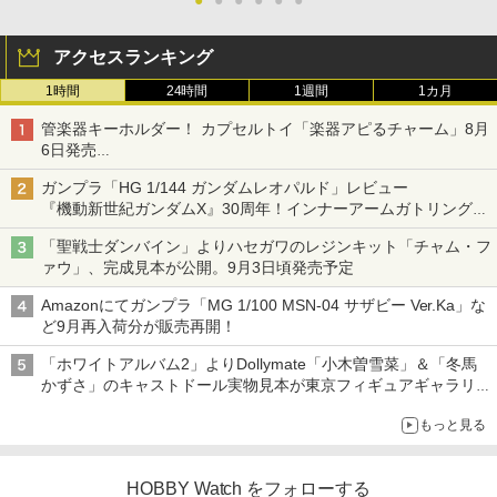
アクセスランキング
1時間
24時間
1週間
1カ月
管楽器キーホルダー！ カプセルトイ「楽器アピるチャーム」8月
6日発売
チューバ、テナサクなど5種各3色
ガンプラ「HG 1/144 ガンダムレオパルド」レビュー
『機動新世紀ガンダムX』30周年！インナーアームガトリングの
変形機構まで再現し最新フォーマットでキット化！
「聖戦士ダンバイン」よりハセガワのレジンキット「チャム・フ
ァウ」、完成見本が公開。9月3日頃発売予定
Amazonにてガンプラ「MG 1/100 MSN-04 サザビー Ver.Ka」な
ど9月再入荷分が販売再開！
「ホワイトアルバム2」よりDollymate「小木曽雪菜」＆「冬馬
かずさ」のキャストドール実物見本が東京フィギュアギャラリー
にて展示中
もっと見る
HOBBY Watch をフォローする