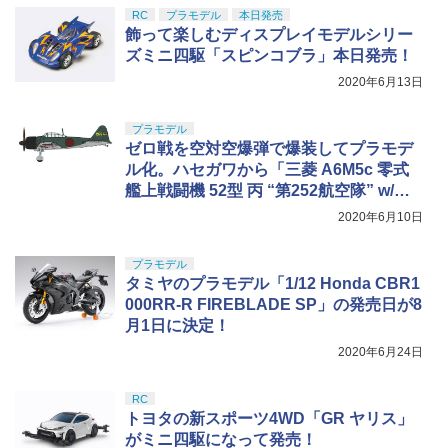
RC
プラモデル
本日発売
飾って楽しむディスプレイモデルシリー
ズミニ四駆「スピンコブラ」本日発売！
2020年6月13日
プラモデル
ゼロ戦を空対空爆弾で爆装してプラモデ
ル化。ハセガワから「三菱 A6M5c 零式
艦上戦闘機 52型 丙 “第252航空隊” w/空
対空爆弾」が登場
2020年6月10日
プラモデル
タミヤのプラモデル「1/12 Honda CBR1
000RR-R FIREBLADE SP」の発売日が8
月1日に決定！
2020年6月24日
RC
トヨタの新スポーツ4WD「GR ヤリス」
がミニ四駆になって発売！