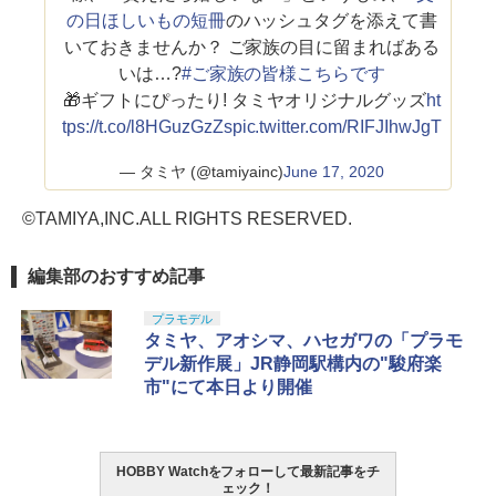
の日ほしいもの短冊
のハッシュタグを添えて書
いておきませんか？ ご家族の目に留まればある
いは…?
#ご家族の皆様こちらです
🎁ギフトにぴったり! タミヤオリジナルグッズ
ht
tps://t.co/l8HGuzGzZs
pic.twitter.com/RIFJIhwJgT
— タミヤ (@tamiyainc)
June 17, 2020
©TAMIYA,INC.ALL RIGHTS RESERVED.
編集部のおすすめ記事
プラモデル
タミヤ、アオシマ、ハセガワの「プラモ
デル新作展」JR静岡駅構内の"駿府楽
市"にて本日より開催
HOBBY Watchをフォローして最新記事をチ
ェック！