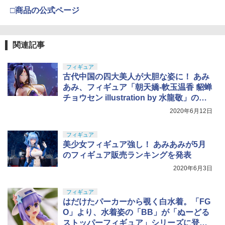
4
型用接着剤 87003
TAMASHII NATIONS S.H.フィギュアー
アップパッキン 60° for AEG◆東京マル
￥3,815
4
□商品の公式ページ
ツ 呪術廻戦 伏黒甚爾 約155mm PVC&A
BANDAI SPIRITS(バンダイ スピリッツ)
イ等 各社電動ガンに対応 フラットホッ
4
BS製 塗装済み可動フィギュア
30MM xEXM-000 ゼノヴァルト 1/144ス
￥184
プ スタンダード 次世代
ケール 色分け済みプラモデル
DJI FPV送信機 3
5
￥13,750
￥950
クラウンモデル AK47 10歳以上 エアー
関連記事
5
￥3,000
￥17,600
コッキングライフル ブラック
GSIクレオス Mr.トップコート 水性プレ
5
フィギュア
ミアムトップコートスプレー つや消し 8
￥4,761
古代中国の四大美人が大胆な姿に！ あみ
8ml ホビー用仕上材 B603
タカラトミー(TAKARA TOMY) T-SPAR
宮川ゴム チャンバーパッキン 硬度50° ガ
5
5
あみ、フィギュア「朝天嬌-軟玉温香 貂蝉
K トランスフォーマー ミッシングリンク
Sachiプラモ VERTヤスリ Type-S 【プ
スガン用 2個入り [ 幅狭 ] ガスガン部品
5
D-01 サウンドウェーブ 可動フィギュア
ロモデラー共同開発】 超極細 ガラスヤ
￥710
ガスガンアクセサリー ガスガンオプショ
チョウセン illustration by 水龍敬」の販
スリ ５点セット ガンプラ プラモデル ゲ
ン ガスガンアタッチメント ガスガンパ
売を決定
2020年6月12日
ート処理 模型 フィギュア［知的財産権
ーツアクセサリー
￥24,610
登録済］ verty-s
￥1,200
フィギュア
￥2,320
美少女フィギュア強し！ あみあみが5月
のフィギュア販売ランキングを発表
2020年6月3日
フィギュア
はだけたパーカーから覗く白水着。「FG
O」より、水着姿の「BB」が「ぬーどる
ストッパーフィギュア」シリーズに登