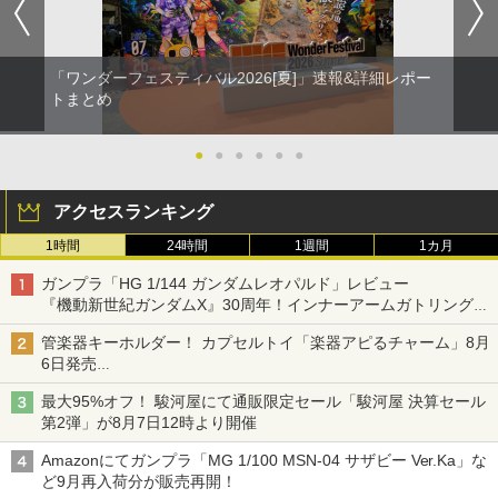
「ワンダーフェスティバル2026[夏]」速報&詳細レポー
トまとめ
●
●
●
●
●
●
アクセスランキング
1時間
24時間
1週間
1カ月
ガンプラ「HG 1/144 ガンダムレオパルド」レビュー
『機動新世紀ガンダムX』30周年！インナーアームガトリングの
変形機構まで再現し最新フォーマットでキット化！
管楽器キーホルダー！ カプセルトイ「楽器アピるチャーム」8月
6日発売
チューバ、テナサクなど5種各3色
最大95%オフ！ 駿河屋にて通販限定セール「駿河屋 決算セール
第2弾」が8月7日12時より開催
Amazonにてガンプラ「MG 1/100 MSN-04 サザビー Ver.Ka」な
ど9月再入荷分が販売再開！