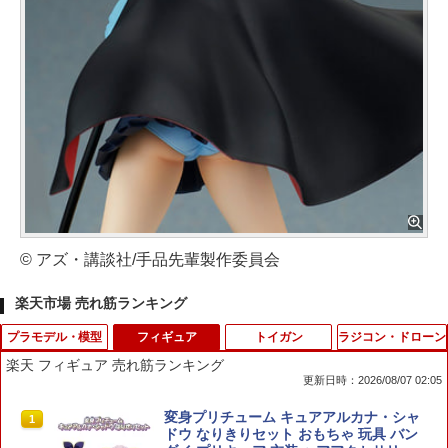
© アズ・講談社/手品先輩製作委員会
楽天市場 売れ筋ランキング
プラモデル・模型
フィギュア
トイガン
ラジコン・ドローン
楽天 フィギュア 売れ筋ランキング
更新日時：2026/08/07 02:05
送料無料◆マーベル ヒーローCHAMPIO
変身プリチューム キュアアルカナ・シャ
1
1
N CLASS14 デアデビル Born Again S2
ドウ なりきりセット おもちゃ 玩具 バン