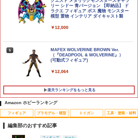
クエスト メタリックモンスターズギャラ
リー シドー 青バージョン 【即納品】 ド
￥3,366
ラクエ フィギュア ボス 魔物 モンスター
模型 置物 インテリア ダイキャスト製
￥12,000
MODEROID ミニ合体変形 ゲッターロボ
5
G ゲッタードラゴン プラモデル[グッド
スマイルカンパニー]【送料無料】《11
月予約》
MAFEX WOLVERINE BROWN Ver.
5
（『DEADPOOL & WOLVERINE』）
￥3,510
(可動式フィギュア)
￥12,064
楽天ランキングをもっと見る
Amazon ホビーランキング
フィギュア
プラモデル・模型
トイガン
工具・塗装・材料
【エントリー最大10倍＆3％クーポン】
タミヤ OP.156 レーシングインナースポ
1
1
アルカリボタン電池 CR2032 2個セッ
ンジ・ハード（4本）【53156】
編集部のおすすめ記事
ト 【あす楽】
￥250
タカラトミー(TAKARA TOMY) T-SPAR
タカラトミー(TAKARA TOMY) T-SPAR
東京マルイ(TOKYO MARUI) No.25 コル
GSIクレオス Mr.トップコート 水性プレ
フィギュア
セール