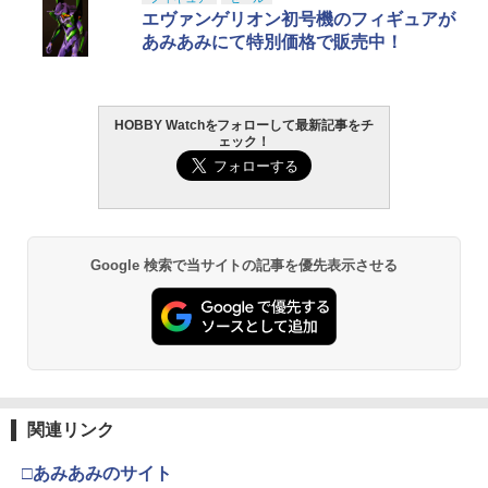
1
1
1
1
￥110
K トランスフォーマー ニューレジェンズ
K REALIZE MODEL リアライズモデル Z
ト ガバメント HG 18歳以上エアーHOP
ミアムトップコートスプレー 光沢 88ml
エヴァンゲリオン初号機のフィギュアが
NL-07 サウンドウェーブ 可動フィギュア
OIDS ゾイド RMZ-025 ライガーゼロフ
ハンドガン
ホビー用仕上材 B601
あみあみにて特別価格で販売中！
ァルコン (ZBF) 色分け済み プラキット
￥4,440
￥3,384
￥748
【ネコポス対応】OPTION No.1(オプシ
Maple Leaf HOPテンショナー Ω◆ラウ
2
2
￥8,334
ョンNo.1)/HBB-FROG-A/ハイブリット
ンドフラット形状 長掛け強ホップ仕様
ベアリングセット(タミヤ マイティフロ
流速仕様に 東京マルイ 電動ガン スタン
HOBBY Watchをフォローして最新記事をチ
ッグ用)
ダード 次世代にも対応 ホップテンショ
ェック！
タカラトミー(TAKARA TOMY) T-SPAR
東京マルイ (TOKYO MARUI) ガスブロー
LOCTITE(ロックタイト) シールはがし
ナー
2
2
2
K トランスフォーマー ニューレジェンズ
Blokees スター ウォーズ マンダロリア
バックマシンガン No.14 20式 5.56mm
プレミアム 220ml
￥1,265
2
NL-06 オートボット コスモス 可動フィ
ン&グローグー CC05 ディン ジャリン&
小銃 18歳以上 ガスブローバック
￥350
ギュア
グローグー ABS樹脂&PVC製 組み立て式
￥1,013
プラスチックモデル
￥187,000
￥4,440
タミヤ OP.586 φ4mmシムセット【5358
3
Google 検索で当サイトの記事を優先表示させる
￥4,475
6】 ラジコン用
ユーティリティポーチ MOLLE対応 ナイ
3
ロン1000D [ ブラック ] ミリタリーポー
タミヤ クラフトツールシリーズ No.123
東京マルイ(TOKYO MARUI) No.21 H&K
3
チ 軍用ポーチ サバゲーポーチ 汎用ポー
￥340
3
先細薄刃ニッパー (ゲートカット用) プラ
TAMASHII NATIONS オリジン・オブ・
USP HG 18歳以上エアーHOPハンドガン
チ マルチポーチ ギアポーチ アクセサリ
3
モデル用工具 74123
バルキリー 超時空要塞マクロス VF-1J
BANDAI SPIRITS(バンダイ スピリッツ)
ーポーチ タクティカルポーチ MOLLEポ
3
バルキリー45th Anniv. 約225mm ABS&
RG 機動戦士ガンダム 逆襲のシャア νガ
ーチ
￥3,409
ダイキャスト製 塗装済み可動フィギュア
ンダム 1/144スケール 色分け済みプラモ
￥2,781
デル
￥560
シバタ R31S337PU ライトウェイトアル
4
￥22,602
ミナックル Ver.Y パープル
関連リンク
￥5,400
東京マルイ No.10 ハイキャパ5.1 10歳以
4
タミヤ(TAMIYA) メイクアップ材シリー
上 電動ブローバック フルオート
￥5,940
4
□あみあみのサイト
ズ No.3 タミヤセメント(角びん) 40ml 模
Maple Leaf MACARON SUPER ホップ