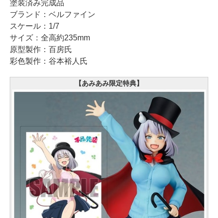
塗装済み完成品
ブランド：ベルファイン
スケール：1/7
サイズ：全高約235mm
原型製作：百房氏
彩色製作：谷本裕人氏
【あみあみ限定特典】