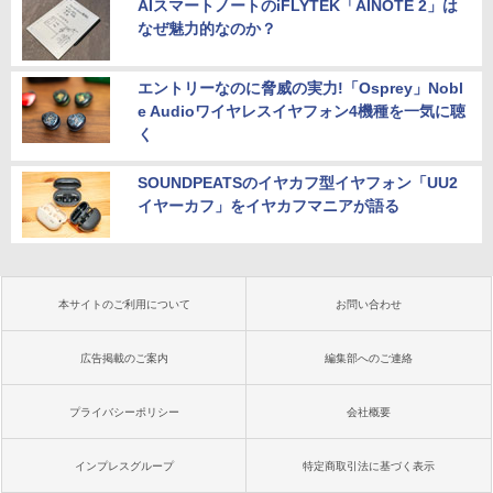
AIスマートノートのiFLYTEK「AINOTE 2」は
なぜ魅力的なのか？
エントリーなのに脅威の実力!「Osprey」Nobl
e Audioワイヤレスイヤフォン4機種を一気に聴
く
SOUNDPEATSのイヤカフ型イヤフォン「UU2
イヤーカフ」をイヤカフマニアが語る
本サイトのご利用について
お問い合わせ
広告掲載のご案内
編集部へのご連絡
プライバシーポリシー
会社概要
インプレスグループ
特定商取引法に基づく表示