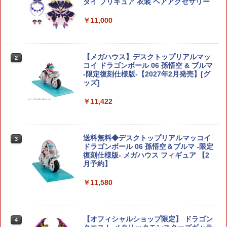
プラモデル Blokees 【8月予約】
ダイ プリキュア 衣装 ヘアアクセサリー
￥3,180
￥11,000
ZOIDS 汎用獣型決戦兵器ゼノレックス正
【メガハウス】デスクトップリアルマッ
2
2
規実用型2号機[タカラトミー]《発売済・
コイ ドラゴンボール 06 孫悟空 & ブルマ
在庫品》
-限定復刻仕様版-【2027年2月発売】[グ
ッズ]
￥3,230
￥11,422
【送料無料】 フジミ模型 1/24 インチ
3
アップシリーズ No.099 スバル インプレ
送料無料◆デスクトップリアルマッコイ
3
ッサSti バージョンIV/VI プラモデル
ドラゴンボール 06 孫悟空＆ブルマ -限定
復刻仕様版- メガハウス フィギュア 【2
月予約】
￥3,255
￥11,580
Blokees ロックマン Champion Class
4
ゼロ（ロックマンゼロ）【75711】 プラ
モデル
【オフィシャルショップ限定】 ドラゴン
4