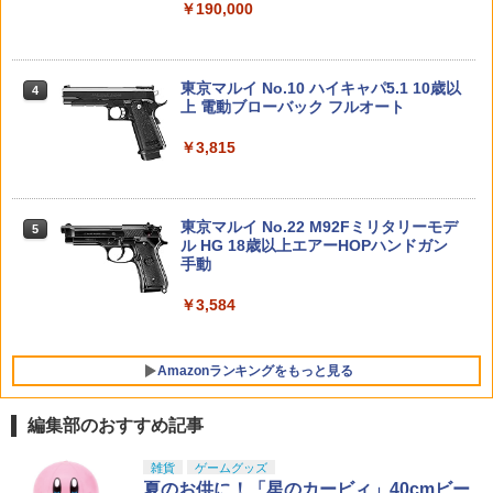
m PVC&ABS製 塗装済み可動フィギュア
ンダム 1/144スケール 色分け済みプラモ
￥190,000
デル
￥3,608
￥-
タミヤ(TAMIYA) 楽しい工作シリーズ N
るかっぷ ブルーロック 潔 世一 メガハウ
4
4
￥5,394
o.257 歩いて泳ぐアヒル工作セット 702
ス フィギュア （ZF139165）
東京マルイ No.10 ハイキャパ5.1 10歳以
57 送料無料
4
上 電動ブローバック フルオート
LEAPERS UTG レール変換アダプター
￥3,680
4
TAMASHII NATIONS S.H.フィギュアー
薄型 ドブテール→ピカティニー/ウィバ
4
￥2,907
ツ ONE PIECE シャンクス -マリンフォ
Sachiプラモ VERTヤスリ Type-S 【プ
ーマウント 2個 リーパーズ .22 Airgun t
￥3,815
4
ード頂上決戦- 約165mm PVC&ABS&布
ロモデラー共同開発】 超極細 ガラスヤ
o Picatinny Wvr Low Pro Snap-in Ada
製 塗装済み可動フィギュア
スリ ５点セット ガンプラ プラモデル ゲ
ptor マウントベース トップレイル トッ
ート処理 模型 フィギュア［知的財産権
プレール ドブテイルレール 20mmレール
メガハウス ブルーロック るかっぷ 潔 世
HiPlay 橘猫工業 1/35 フルメタル・パニ
5
5
登録済］ verty-s
20mmレイル ピカティニーレール
￥9,900
一 日本代表戦ver.
東京マルイ No.22 M92Fミリタリーモデ
ック！ ARX-8 レーバテイン 色分け済み
5
ル HG 18歳以上エアーHOPハンドガン
プラモデル 組み立てキット 中華プラモ
￥2,320
￥4,450
手動
デル SF ロボット メカ 模型 コレクショ
￥4,070
ン ホビー ギフト プレゼント
TAMASHII NATIONS S.H.フィギュアー
￥3,584
5
ツ 攻殻機動隊 THE GHOST IN THE SHE
￥17,500
LL 草薙素子 約140mm PVC&ABS製 塗
BANDAI SPIRITS(バンダイ スピリッツ)
LAYLAX・NINE BALL (ナインボール)
5
5
装済み可動フィギュア
HGUC 200 機動戦士Zガンダム 百式 1/14
ガスブローバック SIG AIR M17ノンリコ
Amazonランキングをもっと見る
4スケール 色分け済みプラモデル
イル2WAYアウターバレル 【SV(シルバ
ー)】 ライラクス カスタムパーツ M17
￥9,544
￥1,674
編集部のおすすめ記事
￥7,280
LOCTITE(ロックタイト) シールはがし
雑貨
ゲームグッズ
1
プレミアム 220ml
夏のお供に！「星のカービィ」40cmビー