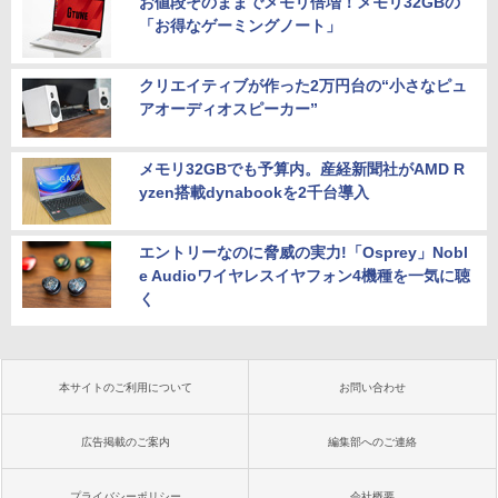
お値段そのままでメモリ倍増！メモリ32GBの
「お得なゲーミングノート」
クリエイティブが作った2万円台の“小さなピュ
アオーディオスピーカー”
メモリ32GBでも予算内。産経新聞社がAMD R
yzen搭載dynabookを2千台導入
エントリーなのに脅威の実力!「Osprey」Nobl
e Audioワイヤレスイヤフォン4機種を一気に聴
く
本サイトのご利用について
お問い合わせ
広告掲載のご案内
編集部へのご連絡
プライバシーポリシー
会社概要