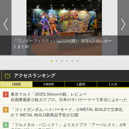
「ワンダーフェスティバル2026[夏]」速報&詳細レポー
トまとめ
●
●
●
●
●
●
アクセスランキング
1時間
24時間
1週間
1カ月
東京マルイ「20式5.56mm小銃」レビュー
自衛隊最新小銃ガスブロ。日本のサバゲーマーで本当によかった
「ゴッドガンダム ハイパーモード」がMETAL BUILDで立体化
か？ METAL BUILD新商品予告が公開
「フルメタル・パニック！」よりカドプラ「アーバレスト」が8