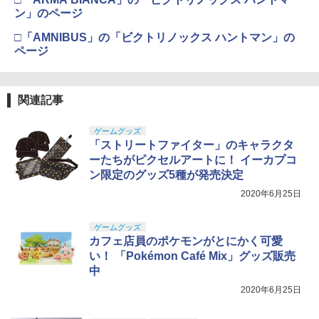
ン」のページ
￥184
□「AMNIBUS」の「ビクトリノックス ハントマン」の
ページ
GSIクレオス Mr.トップコート 水性プレ
5
ミアムトップコートスプレー つや消し 8
8ml ホビー用仕上材 B603
関連記事
￥710
ゲームグッズ
「ストリートファイター」のキャラクタ
ーたちがピクセルアートに！ イーカプコ
ン限定のグッズ5種が発売決定
2020年6月25日
ゲームグッズ
カフェ店員のポケモンがとにかく可愛
い！ 「Pokémon Café Mix」グッズ販売
中
2020年6月25日