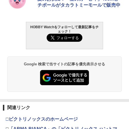
チボールがタカラトミーモールで販売中
￥1,013
HOBBY Watchをフォローして最新記事をチ
ェック！
タミヤ クラフトツールシリーズ No.123
2
先細薄刃ニッパー (ゲートカット用) プラ
モデル用工具 74123
￥2,691
Google 検索で当サイトの記事を優先表示させる
GSIクレオス Mr.トップコート 水性プレ
3
ミアムトップコートスプレー 光沢 88ml
ホビー用仕上材 B601
￥748
関連リンク
タミヤ(TAMIYA) メイクアップ材シリー
4
□ビクトリノックスのホームページ
ズ No.3 タミヤセメント(角びん) 40ml 模
型用接着剤 87003
□「ARMA BIANCA」の「ビクトリノックス ハントマ