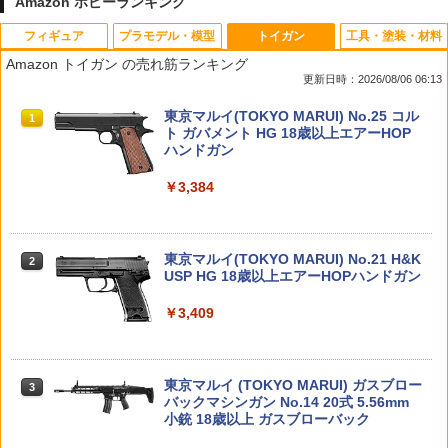
Amazon ホビーランキング
フィギュア
プラモデル・模型
トイガン
工具・塗装・材料
楽プラ スナップキット No.20-RG フォ
2026年11月予約 ガチャ【miffy きらきら
カネキャップ(8連×12リング)×4箱 《384
1
1
1
Amazon トイガン の売れ筋ランキング
ルクスワーゲン ビートル(リードグリー
星空のめじるしガチャマスコット コンプ
発分》 トイガン用[ゆうパケット発送、
更新日時：2026/08/06 06:13
ン) プラモデル[アオシマ]《発売済・在庫
リート 5種セット カプセルトイ】
送料無料、代引不可]
品》
TAMASHII NATIONS オリジン・オブ・
Blokees スター ウォーズ マンダロリア
東京マルイ(TOKYO MARUI) No.25 コル
1
1
1
￥1,700
￥680
バルキリー 超時空要塞マクロス VF-1J
ン&グローグー CC05 ディン ジャリン&
ト ガバメント HG 18歳以上エアーHOP
￥1,740
バルキリー45th Anniv. 約225mm ABS&
グローグー ABS樹脂&PVC製 組み立て式
ハンドガン
ダイキャスト製 塗装済み可動フィギュア
プラスチックモデル
￥3,384
【箱傷み】呪術廻戦 死滅回遊 FIGURIZ
【2本セット】 2025年10月入荷分 実物
2
2
￥-
￥4,475
フジミ 1/72 陸上自衛隊 87式自走高射機
Mα 乙骨憂太【中古】ホビー フィギュア
SUREFIRE シュアファイア SF123A 純
2
関砲 (2両入り) プラモデル ML9 （ZS14
少年誌 53HASS20010
正 リチウム バッテリー 電池 3v 正規品 /
4153）
2個 | フラッシュライト ウエポンライト
東京マルイ(TOKYO MARUI) No.21 H&K
ウェポンライト タクティカルライト用バ
2
￥2,300
TAMASHII NATIONS S.H.フィギュアー
BANDAI SPIRITS(バンダイ スピリッツ)
USP HG 18歳以上エアーHOPハンドガン
ッテリー
2
2
￥2,180
ツ 呪術廻戦 伏黒甚爾 約155mm PVC&A
30MM xEXM-000 ゼノヴァルト 1/144ス
BS製 塗装済み可動フィギュア
ケール 色分け済みプラモデル
￥3,409
￥1,320
DAISUKE KONDO art collection masc
3
￥13,980
￥2,813
30MM エグザビースト（イクスワイル
ot figure 3 全6種セット アートコレクシ
3
ド） 1/144 【2845060】 (プラモデル)
ョン マスコットフィギュア3 フルコンプ
東京マルイ (TOKYO MARUI) ガスブロー
【クレジットカード決済限定】
リート ガチャ カプセルトイ
【2個セット】東京マルイ対応 電動ガン
3
3
バックマシンガン No.14 20式 5.56mm
互換 ミニSバッテリー ニッケル水素 160
TAMASHII NATIONS S.H.フィギュアー
BANDAI SPIRITS(バンダイ スピリッツ)
小銃 18歳以上 ガスブローバック
0mAh【使用時間23%アップ】 [ランキン
3
3
￥2,750
￥3,180
ツ TV アニメ「呪術廻戦」 脹相 約150m
RG 機動戦士ガンダム 逆襲のシャア νガ
グ受賞]