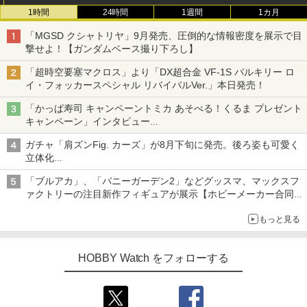
1時間
24時間
1週間
1カ月
「MGSD クシャトリヤ」9月発売、圧倒的な情報密度を展示で目
撃せよ！【ガンダムベース撮り下ろし】
「超時空要塞マクロス」より「DX超合金 VF-1S バルキリー ロ
イ・フォッカースペシャル リバイバルVer.」本日発売！
「かっぱ寿司 キャンペーントミカ あそべる！くるま プレゼント
キャンペーン」インタビュー
子どもが楽しめるかっぱ寿司ならではの体験とコラボの楽しさを
ガチャ「肩ズンFig. カーズ」が8月下旬に発売。後ろ姿も可愛く
追求
立体化
ライトニング・マックィーンやメーターなど4種がラインナップ
「ブルアカ」、「バニーガーデン2」などグッスマ、マックスフ
ァクトリーの注目新作フィギュアが展示【ホビーメーカー合同展
示会】
もっと見る
HOBBY Watch をフォローする