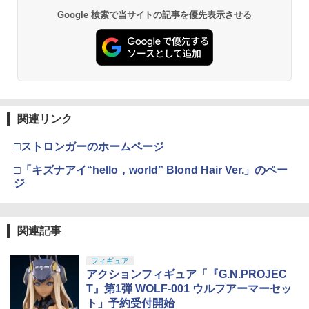
Google 検索で当サイトの記事を優先表示させる
タミヤ クラフトツールシリーズ No.123
東京マルイ(TOKYO MARUI) No.21 H&K
3
3
先細薄刃ニッパー (ゲートカット用) プラ
マックスファクトリー PLAMATEA MX
USP HG 18歳以上エアーHOPハンドガン
3
モデル用工具 74123
ちゃん 組み立て式プラモデル ノンスケ
ール 全高約160mm
￥3,409
￥2,781
￥9,980
東京マルイ No.10 ハイキャパ5.1 10歳以
4
関連リンク
タミヤ(TAMIYA) メイクアップ材シリー
上 電動ブローバック フルオート
4
ズ No.3 タミヤセメント(角びん) 40ml 模
BANDAI SPIRITS(バンダイ スピリッツ)
4
□ストロンガーのホームページ
型用接着剤 87003
HGAW 機動新世紀ガンダムX ガンダムエ
￥3,815
アマスター 1/144スケール 色分け済みプ
□「キズナアイ“hello，world” Blond Hair Ver.」のペー
ラモデル
￥184
ジ
￥3,100
東京マルイ(TOKYO MARUI) No.16 H&K
5
USP 10歳以上エアーHOPハンドガン 手
GSIクレオス Mr.トップコート 水性プレ
動
5
関連記事
ミアムトップコートスプレー つや消し 8
8ml ホビー用仕上材 B603
BANDAI SPIRITS(バンダイスピリッツ)
￥2,666
5
30MS SIS-H00 セスティエ[カラーC] 色
フィギュア
分け済みプラモデル
￥710
アクションフィギュア「『G.N.PROJEC
T』第1弾 WOLF-001 ウルフアーマーセッ
￥4,500
ト」予約受付開始