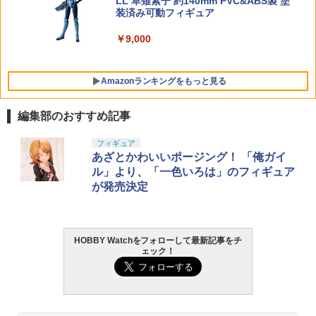
LL 草薙素子 約140mm PVC&ABS製 塗
装済み可動フィギュア
￥9,000
Amazonランキングをもっと見る
編集部のおすすめ記事
BANDAI SPIRITS(バンダイ スピリッツ)
東京マルイ(TOKYO MARUI) No.25 コル
LOCTITE(ロックタイト) シールはがし
フィギュア
1
1
1
30MS SIS-J00 メルンジャ[カラーA] 色
ト ガバメント HG 18歳以上エアーHOP
プレミアム 220ml
あざとかわいいポージング！ 「俺ガイ
分け済みプラモデル
ハンドガン
ル」より、「一色いろは」のフィギュア
￥962
が発売決定
￥4,200
￥3,384
HOBBY Watchをフォローして最新記事をチ
GSIクレオス Mr.トップコート 水性プレ
BANDAI SPIRITS(バンダイ スピリッツ)
東京マルイ (TOKYO MARUI) ガスブロー
2
2
2
ェック！
ミアムトップコートスプレー 光沢 88ml
機動警察パトレイバー EZY RG 1/48 AV-
バックマシンガン No.14 20式 5.56mm
ホビー用仕上材 B601
98Plus (イングラム・プラス) 色分け済
小銃 18歳以上 ガスブローバック
みプラモデル
￥748
￥197,900
￥6,600