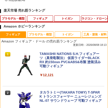
楽天市場 売れ筋ランキング
プラモデル・模型
フィギュア
トイガン
ラジコン・ドローン
Amazon ホビーランキング
フィギュア
プラモデル・模型
トイガン
工具・塗装・材料
サウザンド・サニー号 ワノ国編Ver. プラ
ポケットモンスター ポケモンといっし
(ネコポス対応）ピアノ線 黒 （作業帽
アーテック うごく砂鉄スライムをつくろ
1
1
1
1
Amazon フィギュア・ドール の売れ筋ランキング
モデル 『ワンピース』（再販）[BANDA
ょ!モンスターボール
用）
う 55981
更新日時：2026/08/08 18:13
I SPIRITS]《発売済・在庫品》
￥6,126
￥260
￥594
TAMASHII NATIONS S.H.フィギュアー
1
￥2,980
ツ（真骨彫製法） 仮面ライダーBLACK
RX 約150mm PVC&ABS&布製 塗装済み
可動フィギュア
【BOX】 52TOYS BLINDBOX スター・
スーパーライフル U10共通 マウントベー
アーテック 光るふうせんスライムをつく
BANDAI SPIRITS ENTRY GRADE 1/144
2
2
2
2
￥12,121
ウォーズ グローグーの食卓 ぬいぐるみ
ス【クラウンモデル】【純正パーツ】
ろう 55982
RX-93ff νガ ン ダ ム 機動戦士ガ ン ダ ム
ストラップ BOX (4個入り) ｜ 52トイズ
逆襲のシャア
STAR WARS THE MANDALORIAN：G
￥869
￥594
ROGU Full Belly Planet
￥2,998
タカラトミー(TAKARA TOMY) T-SPAR
2
K トランスフォーマー ニューレジェンズ
￥6,160
NL-07 サウンドウェーブ 可動フィギュア
【弾数115発】東京マルイ BBローダー
51427 SP.1427 60D ラリーブロックタイ
3
3
D-スタイル 『シールドライガー』 ［Cle
3