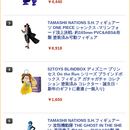
￥4,440
ハンドガンタイプ★TOKYO MARUI 電動
ヤ タミヤ スペアパーツ ※追跡可能メー
ar Parts Append］ 【KP871】 (プラモ
ガン・ガスガン・エアコッキングガン各
ル便
ガチャ【ちいかわ クリップぬいぐるみ2
デル)
3
種！M4AK47G36PSG-1VSR-10L96G18
コンプリート 4種セット】ガチャガチャ
CG17M1911Hi-CAPA［全国一律300円
カプセルトイ
￥828
￥3,016
配送可能］
TAMASHII NATIONS S.H.フィギュアー
3
ツ ONE PIECE シャンクス -マリンフォ
￥1,680
ード頂上決戦- 約165mm PVC&ABS&布
￥1,045
製 塗装済み可動フィギュア
【最強配送】Nancy DJI FPV(2.4Ghz)
4
Blokees ロックマン Champion Class
4
ドローン用 プロペラガード【OUTLET
ゼロ（ロックマンゼロ）【75711】 プラ
￥8,918
SALE】【在庫限り】
【ポイント5倍 8/11 1:59まで】すみっコ
モデル
4
GLOCK-103(BK) GLK-103(BK) 【ポリ
ぐらし スーパーでおつかい Supermarke
4
マー樹脂製】GUARDER ビーバーテール
t 8個入BOX 全8種類 全部揃います リー
￥1,155
￥3,366
グリップ GLOCK GEN.3/BK◆東京マル
メント Re-MENT 送料無料 新品 未開封
イ・WE・KSC ガスブロGLOCK対応/グ
海外 大人気 キャラクター ディスプレイ
52TOYS BLINDBOX ディズニー プリン
4
リップ感アップ！
フィギュア サンエックス San-x
セス On the Run シリーズ ブラインドボ
ックス フィギュア ガチャガチャ コレク
ラジコン トラクサス Traxxas 変換コネ
5
犬 置物 シリコン カーオーナメント 車内
5
ション 塗装済み コレクター・誕生日・
￥1,180
￥5,594
クタ T型 TRX-4 RCパーツ RCアクセサ
アクセサリー インテリア ダッシュボー
新年のギフトに最適 (一個入り)
リー
ド かわいい フィギュア 雑貨 グッズ 洗え
る 飾り 子犬 オブジェ 卓上 デスク 玄関
￥1,650
￥1,300
新車祝い プレゼント ギフト 誕生日 犬好
SOTAC Arisaka タイプ M-LOK インラ
2026年11月予約 ガチャ【惑星球体めじ
5
き 癒しグッズ 耐熱 無臭
5
イン スカウトライトマウント SF M300
るしチャーム2 コンプリート 6種セット
M600対応 BK ブラック
カプセルトイ】
￥3,750
TAMASHII NATIONS S.H.フィギュアー
5
ツ 攻殻機動隊 THE GHOST IN THE SHE
￥1,200
￥1,880