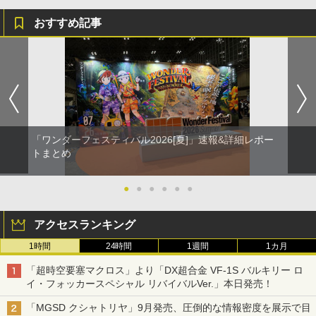
おすすめ記事
「ワンダーフェスティバル2026[夏]」速報&詳細レポー
トまとめ
●
●
●
●
●
●
アクセスランキング
1時間
24時間
1週間
1カ月
「超時空要塞マクロス」より「DX超合金 VF-1S バルキリー ロ
イ・フォッカースペシャル リバイバルVer.」本日発売！
「MGSD クシャトリヤ」9月発売、圧倒的な情報密度を展示で目