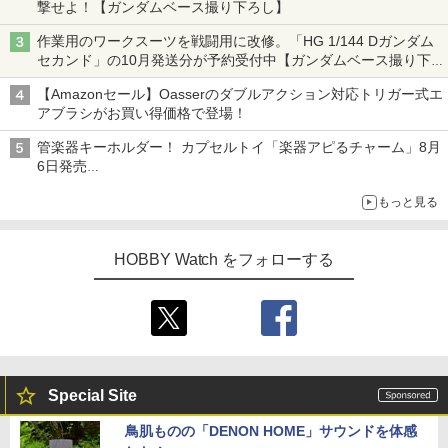
撃せよ！【ガンダムベース撮り下ろし】
作業用のワークスーツを戦闘用に改修。「HG 1/144 Dガンダム
セカンド」の10月発送分が予約受付中【ガンダムベース撮り下
ろし】
【Amazonセール】Oasserのダブルアクション対応トリガー式エ
アブラシがお買い得価格で登場！
管楽器キーホルダー！ カプセルトイ「楽器アピるチャーム」8月
6日発売
チューバ、テナサクなど5種各3色
もっと見る
HOBBY Watch をフォローする
Special Site
鳥肌ものの「DENON HOME」サウンドを体感