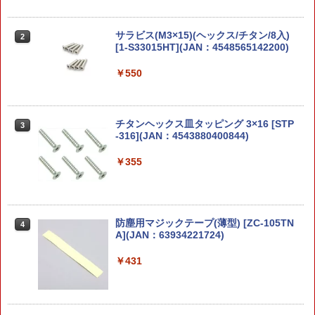
￥7,570
ポケットモンスター ポケモンチェンジ
サラビス(M3×15)(ヘックス/チタン/8入)
2
2
ヒトカゲ／リザードン
スイベルフック 360度回転 1インチ 25m
[1-S33015HT](JAN：4548565142200)
2
【2025年5月24日発売】【新品】バトル
m スリングフック 2個セット ■ 回転カラ
2
トーム：ソウルブライト・グレイヴロー
ビナ ブラック ショルダーストラップ バ
￥2,203
￥550
ド 『日本語版』 [ウォーハンマー] (BAT
ッグ交換 金具 タクティカル ベルト DIY
TLETOME: SOULBLIGHT GRAVELOR
アウトドア サバゲー
DS JPN) [Warhammer]【あす楽対応】
￥580
チタンヘックス皿タッピング 3×16 [STP
3
￥7,570
30MF [M-01] ドゥロースケルトン 30 MI
-316](JAN：4543880400844)
3
NUTES FANTASY プラモデル BANDAI
SPIRITS バンダイスピリッツ ロボット
￥355
クラウンモデル スライドストップシリー
3
【2024年12月7日発売】【新品】『日本
ズM1911A1ガバメント専用スペアマガジ
￥2,280
3
語版』バトルトーム：スレイヴ・トゥ・
ン
ダークネス [ウォーハンマー：エイジ・
オヴ・シグマー] (BATTLETOME: SLAV
￥1,200
防塵用マジックテープ(薄型) [ZC-105TN
4
ES TO DARKNESS (JPN)) [Warhammer
【当店独自で＋P10倍★要エントリー】
A](JAN：63934221724)
4
A.O.S]【あす楽対応】
【中古】[PTM] イベント限定 HG 1/144
RX-78-2 ガンダム BEYOND GLOBAL
￥431
￥7,570
(クリアカラー) 機動戦士ガンダム プラモ
【楽天ランキング1位入賞】サバゲー マ
4
デル(5060710) バンダイスピリッツ(202
スク フェイスガード ゴーグル タクティ
00911)
カルゴーグル 防護 防水 眼鏡対応 (ブラ
ック)