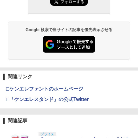
ホビー用仕上材 B601
ード頂上決戦- 約165mm PVC&ABS&布
色分け済みプラモデル
小銃 18歳以上 ガスブローバック
製 塗装済み可動フィギュア
￥748
￥1,800
￥196,000
￥8,918
Google 検索で当サイトの記事を優先表示させる
タミヤ クラフトツールシリーズ No.123
BANDAI SPIRITS(バンダイ スピリッツ)
東京マルイ(TOKYO MARUI) No.21 H&K
3
3
3
先細薄刃ニッパー (ゲートカット用) プラ
TAMASHII NATIONS S.H.フィギュアー
30MS Fate/Grand Order アルトリア・
USP HG 18歳以上エアーHOPハンドガン
3
モデル用工具 74123
ツ（真骨彫製法） 仮面ライダーBLACK
キャスター 色分け済みプラモデル
RX 約150mm PVC&ABS&布製 塗装済み
￥3,409
可動フィギュア
￥2,781
￥7,800
￥11,515
クラウンモデル AK47 10歳以上 エアー
4
関連リンク
タミヤ(TAMIYA) メイクアップ材シリー
BANDAI SPIRITS(バンダイスピリッツ)
コッキングライフル ブラック
4
4
ズ No.3 タミヤセメント(角びん) 40ml 模
30MS SIS-H00 セスティエ[カラーC] 色
□ケンエレファントのホームページ
型用接着剤 87003
TAMASHII NATIONS S.H.フィギュアー
分け済みプラモデル
￥4,761
4
ツ 攻殻機動隊 THE GHOST IN THE SHE
□「ケンエレスタンド」の公式Twitter
LL 草薙素子 約140mm PVC&ABS製 塗
￥184
￥4,450
装済み可動フィギュア
東京マルイ No.10 ハイキャパ5.1 10歳以
5
￥9,000
上 電動ブローバック フルオート
関連記事
GSIクレオス Mr.トップコート 水性プレ
BANDAI SPIRITS(バンダイ スピリッツ)
5
5
ミアムトップコートスプレー つや消し 8
HGAW 機動新世紀ガンダムX ガンダムエ
￥3,815
8ml ホビー用仕上材 B603
プライズ
アマスター 1/144スケール 色分け済みプ