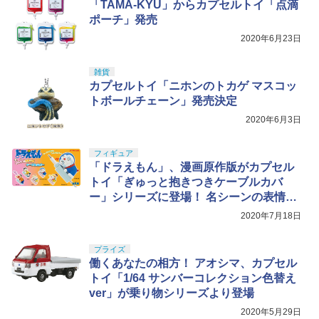
「TAMA-KYU」からカプセルトイ「点滴
52TOYS BLINDBOX ディズニー プリン
ラモデル
5
セス On the Run シリーズ ブラインドボ
￥710
ポーチ」発売
ックス フィギュア ガチャガチャ コレク
￥3,782
2020年6月23日
ション 塗装済み コレクター・誕生日・
新年のギフトに最適 (一個入り)
雑貨
￥1,650
カプセルトイ「ニホンのトカゲ マスコッ
トボールチェーン」発売決定
2020年6月3日
フィギュア
「ドラえもん」、漫画原作版がカプセル
トイ「ぎゅっと抱きつきケーブルカバ
ー」シリーズに登場！ 名シーンの表情を
再現
2020年7月18日
プライズ
働くあなたの相方！ アオシマ、カプセル
トイ「1/64 サンバーコレクション色替え
ver」が乗り物シリーズより登場
2020年5月29日