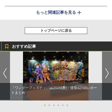
もっと関連記事を見る
トップページに戻る
おすすめ記事
「ワンダーフェスティバル2026[夏]」速報&詳細レポー
トまとめ
●
●
●
●
●
●