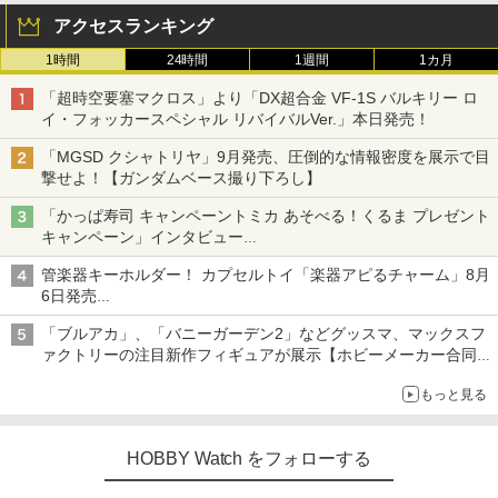
アクセスランキング
1時間
24時間
1週間
1カ月
「超時空要塞マクロス」より「DX超合金 VF-1S バルキリー ロ
イ・フォッカースペシャル リバイバルVer.」本日発売！
「MGSD クシャトリヤ」9月発売、圧倒的な情報密度を展示で目
撃せよ！【ガンダムベース撮り下ろし】
「かっぱ寿司 キャンペーントミカ あそべる！くるま プレゼント
キャンペーン」インタビュー
子どもが楽しめるかっぱ寿司ならではの体験とコラボの楽しさを
管楽器キーホルダー！ カプセルトイ「楽器アピるチャーム」8月
追求
6日発売
チューバ、テナサクなど5種各3色
「ブルアカ」、「バニーガーデン2」などグッスマ、マックスフ
ァクトリーの注目新作フィギュアが展示【ホビーメーカー合同展
示会】
もっと見る
HOBBY Watch をフォローする