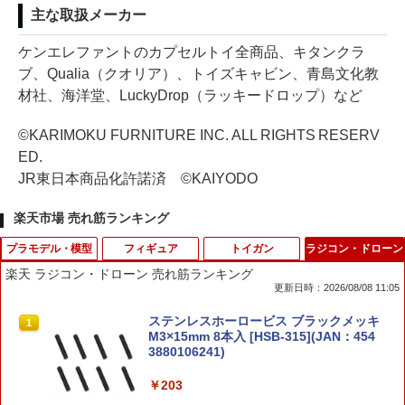
主な取扱メーカー
ケンエレファントのカプセルトイ全商品、キタンクラ
ブ、Qualia（クオリア）、トイズキャビン、青島文化教
材社、海洋堂、LuckyDrop（ラッキードロップ）など
©KARIMOKU FURNITURE INC. ALL RIGHTS RESERV
ED.
JR東日本商品化許諾済 ©KAIYODO
楽天市場 売れ筋ランキング
プラモデル・模型
フィギュア
トイガン
ラジコン・ドローン
楽天 ラジコン・ドローン 売れ筋ランキング
更新日時：2026/08/08 11:05
SUZUKI スズキコレクション 99000-79N
【2025年8月30日発売】【新品】『日本
【P5倍★】ITW NEXUS（ITWネクサ
ステンレスホーロービス ブラックメッキ
1
1
1
1
P0-025 プルバックミニカー ジムニー ノ
語版』バトルトーム：ナイトホーント
ス） Tac-Toggle タック トグル 【メー
M3×15mm 8本入 [HSB-315](JAN：454
マド ブルー スズキ純正グッズ ミニカー
[ウォーハンマー] (BATTLETOME: NIGH
ル便】【全品P5倍★8月4日20：00〜11
3880106241)
THAUNT JPN) [Warhammer]【あす楽対
日1：59まで！】
応】
￥2,200
￥203
￥132