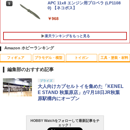
ドラゴンクエスト ロトの剣 & ロトの盾
￥2,306
APC 11x8 エンジン用プロペラ (LP1108
4
5
メタリックアイテムズギャラリー スペシ
￥1,344
0) 【ネコポス】
ャル 【即納品・正規品】 ロトの紋章 ド
ラクエ ドラゴンクエスト 武器 グッズ ダ
￥968
イキャスト製 金属 レプリカ プレゼント
ハセガワ 1/700 日本海軍 戦艦 三笠 プラ
5
贈り物 最強装備
モデル 送料無料
(Sabsta) マガジン 温度管理ステッカー
5
温度計シール 5枚セット（長方形/正方
楽天ランキングをもっと見る
￥7,600
形）
￥2,581
Amazon ホビーランキング
￥820
フィギュア
プラモデル・模型
トイガン
工具・塗装・材料
Gift+ 1/8 エレン・ジョー 華やぐ遊歩Ver.
5
1/8スケール完成品フィギュア
編集部のおすすめ記事
￥7,606
タカラトミー(TAKARA TOMY) T-SPAR
BANDAI SPIRITS(バンダイ スピリッツ)
東京マルイ(TOKYO MARUI) No.25 コル
LOCTITE(ロックタイト) シールはがし
プライズ
1
1
1
1
K トランスフォーマー ニューレジェンズ
30MS SIS-J00 メルンジャ[カラーA] 色
ト ガバメント HG 18歳以上エアーHOP
プレミアム 220ml
大人向けカプセルトイを集めた「KENEL
NL-07 サウンドウェーブ 可動フィギュア
分け済みプラモデル
ハンドガン
E STAND 秋葉原店」が7月18日JR秋葉
￥962
原駅構内にオープン
￥4,440
￥4,200
￥3,384
HOBBY Watchをフォローして最新記事をチ
GSIクレオス Mr.トップコート 水性プレ
TAMASHII NATIONS S.H.フィギュアー
HG 機動戦士ガンダム00 グラハム専用ユ
東京マルイ (TOKYO MARUI) ガスブロー
2
2
2
2
ェック！
ミアムトップコートスプレー 光沢 88ml
ツ ONE PIECE シャンクス -マリンフォ
ニオンフラッグカスタム 1/144スケール
バックマシンガン No.14 20式 5.56mm