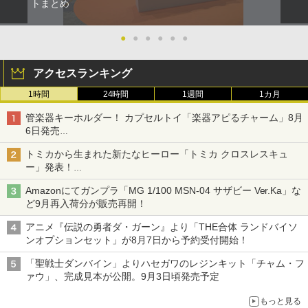
トまとめ
●
●
●
●
●
●
アクセスランキング
1時間
24時間
1週間
1カ月
管楽器キーホルダー！ カプセルトイ「楽器アピるチャーム」8月
6日発売
チューバ、テナサクなど5種各3色
トミカから生まれた新たなヒーロー「トミカ クロスレスキュ
ー」発表！
詳細は後日公開予定
Amazonにてガンプラ「MG 1/100 MSN-04 サザビー Ver.Ka」な
ど9月再入荷分が販売再開！
アニメ『伝説の勇者ダ・ガーン』より「THE合体 ランドバイソ
ンオプションセット」が8月7日から予約受付開始！
「聖戦士ダンバイン」よりハセガワのレジンキット「チャム・フ
ァウ」、完成見本が公開。9月3日頃発売予定
もっと見る