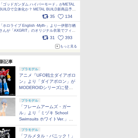
pic.x.com/nszPIDTpbg
「ゴッドガンダム ハイパーモード」がMETAL
BUILDで立体化か？ METAL BUILD新商品予告
が公開 pic.x.com/HIcLLIM3ar
35
134
「ホロライブ English -Myth-」より一伊那尓栖
さんが「AXGRIT」のオリジナル衣装でフィギ
ュア化 pic.x.com/YMGhdIAzNa
31
393
もっと見る
新記事
プラモデル
アニメ『UFO戦士ダイアポロ
ン』より「ダイアポロン」が
MODEROIDシリーズに登
場。2027年2月に発売
プラモデル
「フレームアームズ・ガー
ル」より「ミヅキ School
Swimsuits ホワイトVer.」が8
月10日から予約開始決定！
プラモデル
「フルメタル・パニック！」