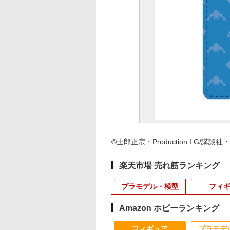
©士郎正宗・Production I.G/講
楽天市場 売れ筋ランキング
プラモデル・模型
フィ
Amazon ホビーランキング
10
10
10
10
1
1
1
1
2
2
2
2
フィギュア
プラモデ