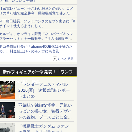
ツ4種、いよいよ発売！
【家電レビュー】手ごわい雑草との戦い、コメ
リの草刈機で完全勝利 掃除機感覚で使えた
NTT島田社長、ソフトバンクのセブン出資に「d
ポイント使えるようにして」
カルディ、オンライン限定「ネコバッグ＆タン
ブラーセット」を一般販売。7月の抽選販売の
当選無効分
ドコモ前田社長が「ahamo40GB化は検証のた
め」、料金値上げへの考え方にも言及
もっと見る
新作フィギュアが一挙発表！「ワンフ
ェス2026[夏]」特集
「ワンダーフェスティバル
2026[夏]」速報&詳細レポー
トまとめ
不気味で繊細な怪物、元気い
っぱいの美少女、独得デザイ
ンの置物、ブースごとに全く
異なる世界が広がる一般ディ
「機動戦士ガンダム ジオン
7
7
7
7
ーラーフォトレポート
8
8
8
8
9
9
9
9
10
10
10
10