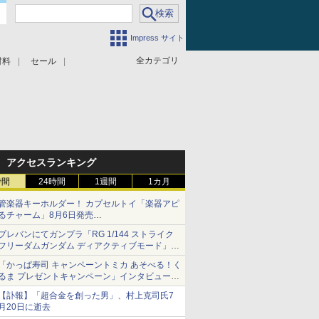
Impress サイト
全カテゴリ
材料
セール
アクセスランキング
時間
24時間
1週間
1カ月
管楽器キーホルダー！ カプセルトイ「楽器アピ
るチャーム」8月6日発売
チューバ、テナサクなど5種各3色
プレバンにてガンプラ「RG 1/144 ストライク
フリーダムガンダム ディアクティブモード」の
再販分が8月7日11時より予約開始！
「かっぱ寿司 キャンペーントミカ あそべる！く
るま プレゼントキャンペーン」インタビュー
子どもが楽しめるかっぱ寿司ならではの体験と
【訃報】「超合金を創った男」、村上克司氏7
コラボの楽しさを追求
月20日に逝去