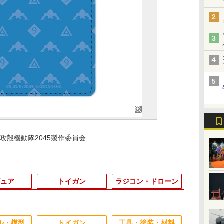
談社・攻殻機動隊2045製作委員会
ギュア
トイガン
ラジコン・ドローン
3
3
3
3
4
4
4
4
5
5
5
5
6
6
6
6
ル・模型
トイガン
工具・塗装・材料