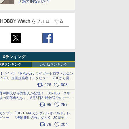
ぜ魅力的なのか？
HOBBY Watch をフォローする
Xランキング
RPランキング
いいねランキング
【ゾイド】「RMZ-025 ライガーゼロファルコン
(ZBF)」企画担当者インタビュー ZBFから従来
デザインまで再現可能なボリューム満点のキッ
226
608
ト pic.x.com/6zOqQAQKkX
野中剛氏や寺野彰氏が登壇！ BS-TBS「Ｘ年
後の関係者たち」、8月6日21時放送分のテーマ
は「超合金」！ pic.x.com/uWyt1uyuFm
95
257
ガンプラ「HG 1/144 ガンダムレオパルド」レ
ビュー 『機動新世紀ガンダムX』30周年！イ
ンナーアームガトリングの変形機構まで再現し
76
204
最新フォーマットでキット化！