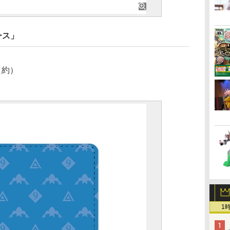
ース」
（約）
1