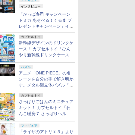
フィギュア
インタビュー
「かっぱ寿司 キャンペーン
トミカ あそべる！くるま プ
レゼントキャンペーン」イン
タビュー
カプセルトイ
新幹線デザインのドリンクケ
ース！ カプセルトイ「ひん
やり新幹線ドリンクケース」
8月11日発売
パズル
アニメ「ONE PIECE」の名
シーンを自分の手で解き明か
す。メタル製立体パズル「は
ずる ONE PIECE」シリーズ
カプセルトイ
3種が登場
さっぱりごはんのミニチュア
キット！ カプセルトイ「わ
んこ暖房７ さっぱりヘルシ
ー料理」8月7日発売
フィギュア
「ライザのアトリエ３」より