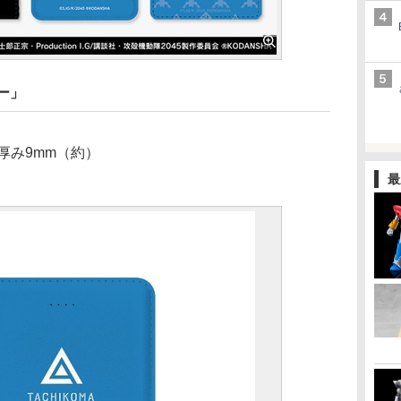
ー」
×厚み9mm（約）
最