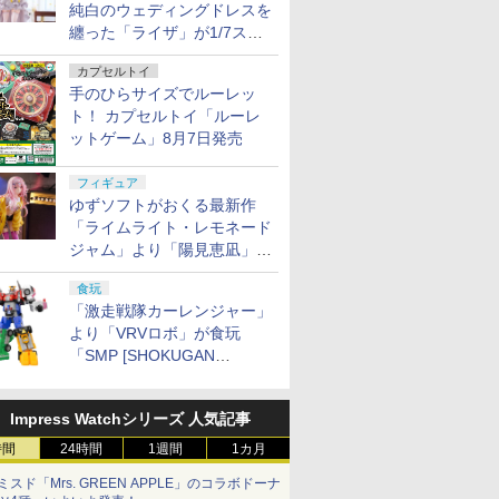
純白のウェディングドレスを
纏った「ライザ」が1/7スケ
ールフィギュアで登場！
カプセルトイ
手のひらサイズでルーレッ
ト！ カプセルトイ「ルーレ
ットゲーム」8月7日発売
フィギュア
ゆずソフトがおくる最新作
「ライムライト・レモネード
ジャム」より「陽見恵凪」が
1/3.5スケールフィギュアで
食玩
登場！
「激走戦隊カーレンジャー」
より「VRVロボ」が食玩
「SMP [SHOKUGAN
MODELING PROJECT]」に
登場！
Impress Watchシリーズ 人気記事
時間
24時間
1週間
1カ月
ミスド「Mrs. GREEN APPLE」のコラボドーナ