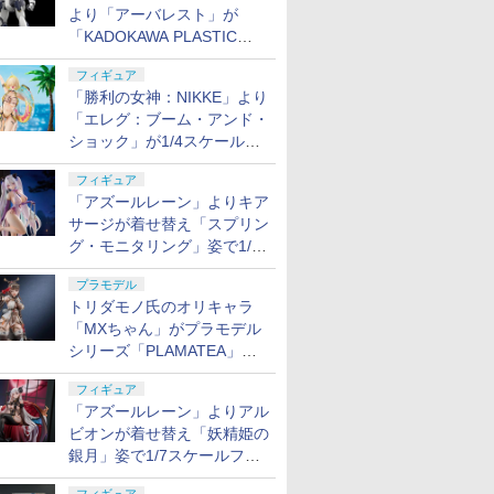
より「アーバレスト」が
「KADOKAWA PLASTIC
MODEL SERIES」から1/48
フィギュア
スケールで登場！
「勝利の女神：NIKKE」より
「エレグ：ブーム・アンド・
ショック」が1/4スケールで
フィギュア化！
フィギュア
「アズールレーン」よりキア
サージが着せ替え「スプリン
グ・モニタリング」姿で1/6
スケールフィギュア化！
プラモデル
トリダモノ氏のオリキャラ
「MXちゃん」がプラモデル
シリーズ「PLAMATEA」で
登場！ 2027年1月発売予定
フィギュア
「アズールレーン」よりアル
ビオンが着せ替え「妖精姫の
銀月」姿で1/7スケールフィ
ギュア化！