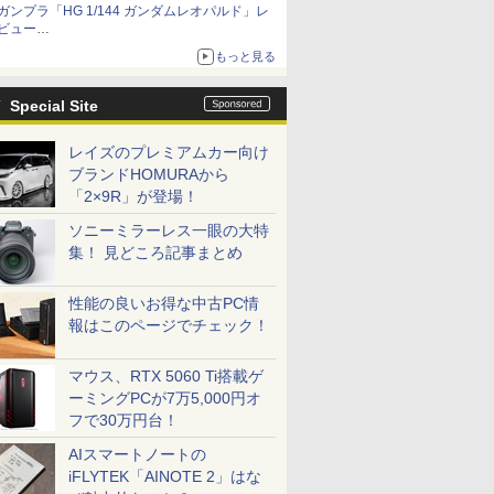
ガンプラ「HG 1/144 ガンダムレオパルド」レ
ビュー
『機動新世紀ガンダムX』30周年！インナーア
もっと見る
ームガトリングの変形機構まで再現し最新フォ
ーマットでキット化！
Special Site
レイズのプレミアムカー向け
ブランドHOMURAから
「2×9R」が登場！
ソニーミラーレス一眼の大特
集！ 見どころ記事まとめ
性能の良いお得な中古PC情
報はこのページでチェック！
マウス、RTX 5060 Ti搭載ゲ
ーミングPCが7万5,000円オ
フで30万円台！
AIスマートノートの
iFLYTEK「AINOTE 2」はな