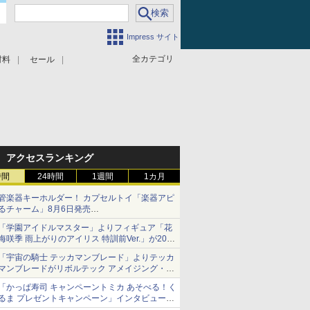
Impress サイト
全カテゴリ
材料
セール
アクセスランキング
時間
24時間
1週間
1カ月
管楽器キーホルダー！ カプセルトイ「楽器アピ
るチャーム」8月6日発売
チューバ、テナサクなど5種各3色
「学園アイドルマスター」よりフィギュア「花
海咲季 雨上がりのアイリス 特訓前Ver.」が2027
年4月に発売
「宇宙の騎士 テッカマンブレード」よりテッカ
マンブレードがリボルテック アメイジング・ヤ
マグチで商品化決定
「かっぱ寿司 キャンペーントミカ あそべる！く
るま プレゼントキャンペーン」インタビュー
子どもが楽しめるかっぱ寿司ならではの体験と