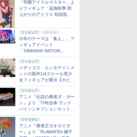
「学園アイドルマスター」よ
りフィギュア「花海咲季 雨
上がりのアイリス 特訓前
Ver.」が2027年4月に発売
フィギュア
イベント
今年のテーマは「集え」。フ
ィギュアイベント
「TAMASHII NATION
2026」が11月13日より開催
フィギュア
決定
メディコス・エンタテインメ
ントの新作1/4スケール美少
女フィギュアが展示【ホビー
メーカー合同展示会】
フィギュア
アニメ『伝説の勇者ダ・ガー
ン』より「THE合体 ランド
バイソンオプションセット」
が2027年5月に発売
プラモデル
アニメ『勇者王ガオガイガ
ー』より「PLAMATEA 獅子