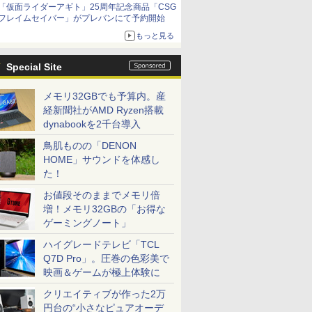
「仮面ライダーアギト」25周年記念商品「CSG
コラボの楽しさを追求
フレイムセイバー」がプレバンにて予約開始
もっと見る
Special Site
メモリ32GBでも予算内。産
経新聞社がAMD Ryzen搭載
dynabookを2千台導入
鳥肌ものの「DENON
HOME」サウンドを体感し
た！
お値段そのままでメモリ倍
増！メモリ32GBの「お得な
ゲーミングノート」
ハイグレードテレビ「TCL
Q7D Pro」。圧巻の色彩美で
映画＆ゲームが極上体験に
クリエイティブが作った2万
円台の“小さなピュアオーデ