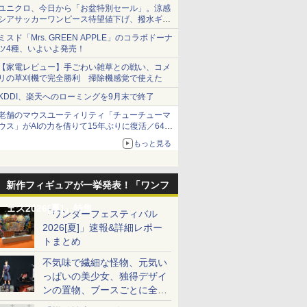
ユニクロ、今日から「お盆特別セール」。涼感
シアサッカーワンピース待望値下げ、撥水ギア
ショーツは1990円に
ミスド「Mrs. GREEN APPLE」のコラボドーナ
ツ4種、いよいよ発売！
【家電レビュー】手ごわい雑草との戦い、コメ
リの草刈機で完全勝利 掃除機感覚で使えた
KDDI、楽天へのローミングを9月末で終了
老舗のマウスユーティリティ「チューチューマ
ウス」がAIの力を借りて15年ぶりに復活／64bit
化、Windows 10/11、「Chrome」も走り回
もっと見る
る。復活記念で2026年末まで500円
新作フィギュアが一挙発表！「ワンフ
ェス2026[夏]」特集
「ワンダーフェスティバル
2026[夏]」速報&詳細レポー
トまとめ
不気味で繊細な怪物、元気い
っぱいの美少女、独得デザイ
ンの置物、ブースごとに全く
異なる世界が広がる一般ディ