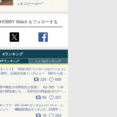
ィオスピーカー”
HOBBY Watch をフォローする
Xランキング
RPランキング
いいねランキング
【ゾイド】「RMZ-025 ライガーゼロファルコン
(ZBF)」企画担当者インタビュー ZBFから従来
デザインまで再現可能なボリューム満点のキッ
226
608
ト pic.x.com/6zOqQAQKkX
野中剛氏や寺野彰氏が登壇！ BS-TBS「Ｘ年
後の関係者たち」、8月6日21時放送分のテーマ
は「超合金」！ pic.x.com/uWyt1uyuFm
95
257
ガンプラ「HG 1/144 ガンダムレオパルド」レ
ビュー 『機動新世紀ガンダムX』30周年！イ
ンナーアームガトリングの変形機構まで再現し
76
204