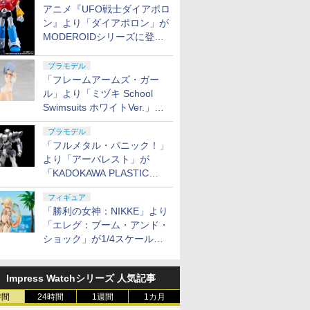
アニメ『UFO戦士ダイアポロ
ン』より「ダイアポロン」が
MODEROIDシリーズに登
場。2027年2月に発売
プラモデル
「フレームアームズ・ガー
ル」より「ミヅキ School
Swimsuits ホワイトVer.」が8
月10日から予約開始決定！
プラモデル
「フルメタル・パニック！」
より「アーバレスト」が
「KADOKAWA PLASTIC
MODEL SERIES」から1/48
フィギュア
スケールで登場！
「勝利の女神：NIKKE」より
「エレグ：ブーム・アンド・
ショック」が1/4スケールで
フィギュア化！
Impress Watchシリーズ 人気記事
時間
24時間
1週間
1カ月