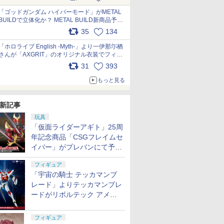
最新フォーマットでキット化！
pic.x.com/nszPIDTpbg
「ゴッドガンダム ハイパーモード」がMETAL
BUILDで立体化か？ METAL BUILD新商品予告
が公開 pic.x.com/HIcLLIM3ar
35
134
「ホロライブ English -Myth-」より一伊那尓栖
さんが「AXGRIT」のオリジナル衣装でフィギ
ュア化 pic.x.com/YMGhdIAzNa
31
393
もっと見る
新記事
玩具
「仮面ライダーアギト」25周
年記念商品「CSGフレイムセ
イバー」がプレバンにて予約
開始
フィギュア
「宇宙の騎士 テッカマンブ
レード」よりテッカマンブレ
ードがリボルテック アメイ
ジング・ヤマグチで商品化決
定
フィギュア