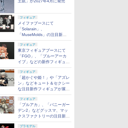
王凱」が2027年4月に発売
フィギュア
メイファブースにて
「Solarain」、
「MuseMolds」の注目新作
フィギュアが展示【ホビーメ
フィギュア
ーカー合同展示会】
東京フィギュアブースにて
「FGO」、「ブルーアーカ
イブ」などの新作フィギュア
が展示【ホビーメーカー合同
フィギュア
展示会】
「超かぐや姫！」や「アズレ
ン」などキュート＆セクシー
な注目新作フィギュアが展示
【ホビーメーカー合同展示
フィギュア
会】
「ブルアカ」、「バニーガー
デン2」などグッスマ、マッ
クスファクトリーの注目新作
フィギュアが展示【ホビーメ
プラモデル
ーカー合同展示会】