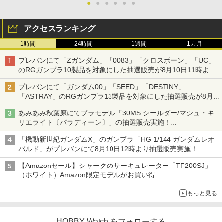
●
●
●
●
●
●
アクセスランキング
1時間
24時間
1週間
1カ月
プレバンにて「Zガンダム」「0083」「クロスボーン」「UC」
のRGガンプラ10製品を対象にした抽選販売が8月10日11時より
実施！
プレバンにて「ガンダム00」「SEED」「DESTINY」
「ASTRAY」のRGガンプラ13製品を対象にした抽選販売が8月
17日11時より実施！
あみあみ秋葉原にてプラモデル「30MS シールダー/マシュ・キ
リエライト〔パラディーン〕」の抽選販売実施！
「30MS オプションパーツセット29(アクションウエアβ)」も対
「機動新世紀ガンダムX」のガンプラ「HG 1/144 ガンダムレオ
象
パルド」がプレバンにて8月10日12時より抽選販売実施！
【Amazonセール】シャークのサーキュレーター「TF200SJ」
（ホワイト）Amazon限定モデルがお買い得
もっと見る
HOBBY Watch をフォローする