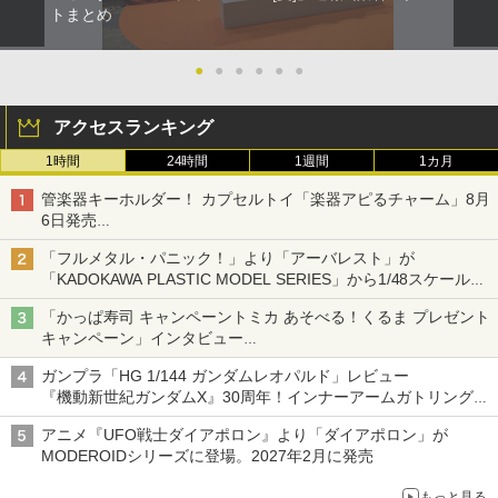
トまとめ
●
●
●
●
●
●
アクセスランキング
1時間
24時間
1週間
1カ月
管楽器キーホルダー！ カプセルトイ「楽器アピるチャーム」8月
6日発売
チューバ、テナサクなど5種各3色
「フルメタル・パニック！」より「アーバレスト」が
「KADOKAWA PLASTIC MODEL SERIES」から1/48スケールで
登場！
「かっぱ寿司 キャンペーントミカ あそべる！くるま プレゼント
キャンペーン」インタビュー
子どもが楽しめるかっぱ寿司ならではの体験とコラボの楽しさを
ガンプラ「HG 1/144 ガンダムレオパルド」レビュー
追求
『機動新世紀ガンダムX』30周年！インナーアームガトリングの
変形機構まで再現し最新フォーマットでキット化！
アニメ『UFO戦士ダイアポロン』より「ダイアポロン」が
MODEROIDシリーズに登場。2027年2月に発売
もっと見る