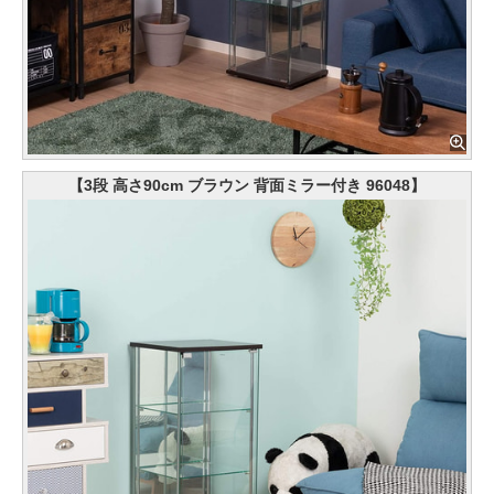
【3段 高さ90cm ブラウン 背面ミラー付き 96048】