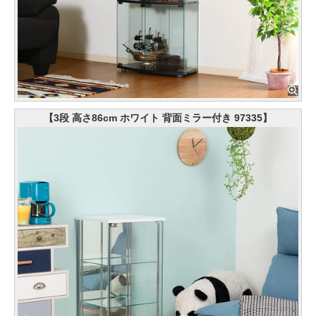
【3段 高さ86cm ホワイト 背面ミラー付き 97335】