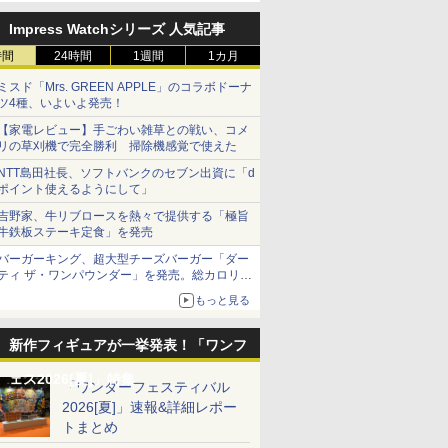
Impress Watchシリーズ 人気記事
時間
24時間
1週間
1カ月
ミスド「Mrs. GREEN APPLE」のコラボドーナ
ツ4種、いよいよ発売！
【家電レビュー】手ごわい雑草との戦い、コメ
リの草刈機で完全勝利 掃除機感覚で使えた
NTT島田社長、ソフトバンクのセブン出資に「d
ポイント使えるようにして」
吉野家、牛リブロースを熱々で提供する「極旨
牛鉄板ステーキ定食」を発売
バーガーキング、超大型チーズバーガー「ダー
ティ ザ・ワンパウンダー」を発売。総カロリー
約1656kcal、総重量約527g！
もっと見る
新作フィギュアが一挙発表！「ワンフ
ェス2026[夏]」特集
「ワンダーフェスティバル
2026[夏]」速報&詳細レポー
トまとめ