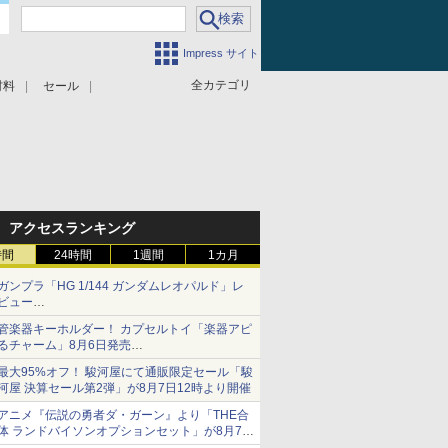
Impress サイト
全カテゴリ
材料
セール
アクセスランキング
時間
24時間
1週間
1カ月
ガンプラ「HG 1/144 ガンダムレオパルド」レ
ビュー
『機動新世紀ガンダムX』30周年！インナーア
管楽器キーホルダー！ カプセルトイ「楽器アピ
ームガトリングの変形機構まで再現し最新フォ
るチャーム」8月6日発売
ーマットでキット化！
チューバ、テナサクなど5種各3色
最大95%オフ！ 駿河屋にて通販限定セール「駿
河屋 決算セール第2弾」が8月7日12時より開催
アニメ『伝説の勇者ダ・ガーン』より「THE合
体 ランドバイソンオプションセット」が8月7日
から予約受付開始！