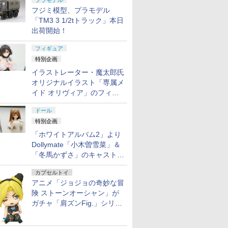
プラモデル
フジミ模型、プラモデル
「TM3 3 1/2tトラック」本日
出荷開始！
フィギュア
特別企画
イラストレーター・魔太郎氏
オリジナルイラスト「専属メ
イド オリヴィア」のフィギ
ュア彩色原型が東京フィギュ
ドール
アギャラリーにて展示中
特別企画
「ホワイトアルバム2」より
Dollymate「小木曽雪菜」＆
「冬馬かずさ」のキャストド
ール実物見本が東京フィギュ
カプセルトイ
アギャラリーにて展示中
アニメ「ジョジョの奇妙な冒
険 ストーンオーシャン」が
ガチャ「肩ズンFig.」シリー
ズに登場