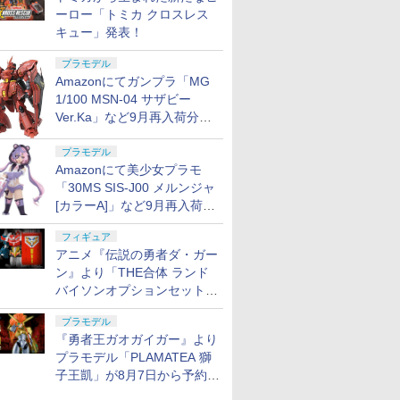
ーロー「トミカ クロスレス
キュー」発表！
プラモデル
Amazonにてガンプラ「MG
1/100 MSN-04 サザビー
Ver.Ka」など9月再入荷分が
販売再開！
プラモデル
Amazonにて美少女プラモ
「30MS SIS-J00 メルンジャ
[カラーA]」など9月再入荷分
が販売再開！
フィギュア
アニメ『伝説の勇者ダ・ガー
ン』より「THE合体 ランド
バイソンオプションセット」
が8月7日から予約受付開始！
プラモデル
『勇者王ガオガイガー』より
プラモデル「PLAMATEA 獅
子王凱」が8月7日から予約受
付開始！