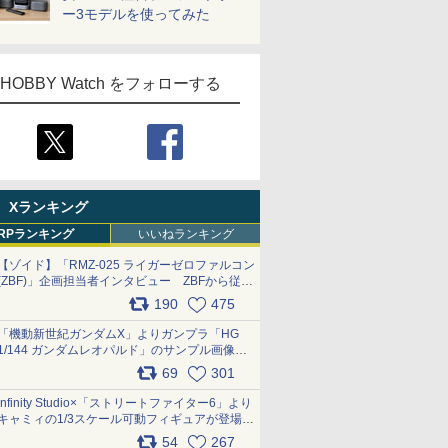
ー3モデルを使ってみた
HOBBY Watch をフォローする
Xランキング
RPランキング
いいねランキング
【ゾイド】「RMZ-025 ライガーゼロファルコン
(ZBF)」企画担当者インタビュー ZBFから従来
デザインまで再現可能なボリューム満点のキッ
190
475
ト pic.x.com/6zOqQAQKkX
「機動新世紀ガンダムX」よりガンプラ「HG
1/144 ガンダムレオパルド」のサンプル画像が
公開！ 8月8日発売予定
69
301
pic.x.com/lTnGoAKCSY
Infinity Studio×「ストリートファイター6」より
キャミィの1/3スケール可動フィギュアが登場
pic.x.com/Eam6ArWJLs
54
267