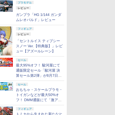
プラモデル
レビュー
ガンプラ「HG 1/144 ガンダ
ムレオパルド」レビュー
フィギュア
レビュー
「セントルイス ティプシー
スノー Ver.【特典版】」レビ
ュー【アズールレーン】
セール
最大95%オフ！ 駿河屋にて
通販限定セール「駿河屋 決
算セール第2弾」が8月7日12
時より開催
セール
おもちゃ・スケールプラモ・
トイガンなどが最大50%オ
フ！ DMM通販にて「激ア
ツ！おもちゃ・ホビー夏セー
フィギュア
ル」が開催
トミカから生まれた新たなヒ