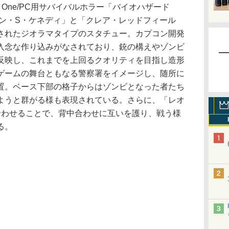
x One/PC用サバイバルホラー「バイオハザード
オン・S・ケネディ」と「クレア・レッドフィール
されたジオラマタイプのスタチュー。カプコン開発
入念な作り込みがなされており、銃の構えやゾンビ
反映し、これまでを上回るクオリティを目指し造形
ゲームの舞台ともなる警察署をイメージし、随所に
置。ベース下部の格子からはゾンビとなった者たち
ようと群がる様も表現されている。さらに、「レオ
合わせることで、背中合わせに互いを護り、戦う様
る。