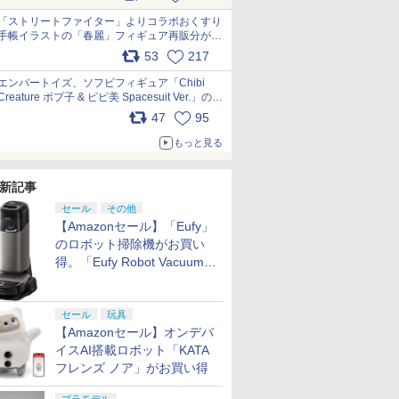
「ストリートファイター」よりコラボおくすり
手帳イラストの「春麗」フィギュア再販分が本
日出荷開始 pic.x.com/toUc1MHr41
53
217
エンバートイズ、ソフビフィギュア「Chibi
Creature ポプ子 & ピピ美 Spacesuit Ver.」の発
売中止を発表 pic.x.com/Ri45iFeYjn
47
95
もっと見る
新記事
セール
その他
【Amazonセール】「Eufy」
のロボット掃除機がお買い
得。「Eufy Robot Vacuum
Omni S2」も対象に
セール
玩具
【Amazonセール】オンデバ
イスAI搭載ロボット「KATA
フレンズ ノア」がお買い得