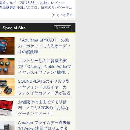
東京マルイ「20式5.56mm小銃」レビュー
自衛隊最新小銃ガスブロ。日本のサバゲーマー
で本当によかった
もっと見る
Special Site
「A&ultima SP4000T」の魅
力！ポケットに入るオーディ
オの醍醐味
エントリーなのに脅威の実
力!「Osprey」Noble Audioワ
イヤレスイヤフォン4機種を
一気に聴く
SOUNDPEATSのイヤカフ型
イヤフォン「UU2イヤーカ
フ」をイヤカフマニアが語る
お値段そのままでメモリ倍
増！メモリ32GBの「お得な
ゲーミングノート」
Amazon プライムデー過去最
安! Anker注目プロジェクタ