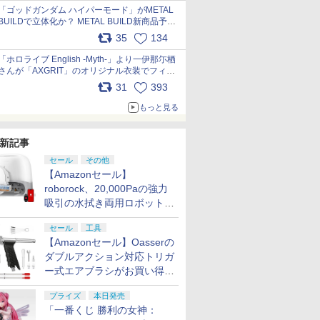
pic.x.com/nszPIDTpbg
「ゴッドガンダム ハイパーモード」がMETAL
BUILDで立体化か？ METAL BUILD新商品予告
が公開 pic.x.com/HIcLLIM3ar
35
134
「ホロライブ English -Myth-」より一伊那尓栖
さんが「AXGRIT」のオリジナル衣装でフィギ
ュア化 pic.x.com/YMGhdIAzNa
31
393
もっと見る
新記事
セール
その他
【Amazonセール】
roborock、20,000Paの強力
吸引の水拭き両用ロボット掃
除機「Qrevo Curv 2 Flow」
セール
工具
がお買い得！
【Amazonセール】Oasserの
ダブルアクション対応トリガ
ー式エアブラシがお買い得価
格で登場！
プライズ
本日発売
「一番くじ 勝利の女神：