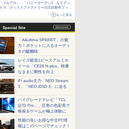
「ブルアカ」、「バニーガーデン2」などグッ
スマ、マックスファクトリーの注目新作フィギ
ュアが展示【ホビーメーカー合同展示会】
もっと見る
Special Site
「A&ultima SP4000T」の魅
力！ポケットに入るオーディ
オの醍醐味
レイズ鍛造1ピースアルミホ
イール「CE28 N-plus」軽量
なままに剛性を向上
iFi audio主力「NEO Stream
3」「NEO iDSD 3」に迫る
ハイグレードテレビ「TCL
Q7D Pro」。圧巻の色彩美で
映画＆ゲームが極上体験に
性能の良いお得な中古PC情
報はこのページでチェック！