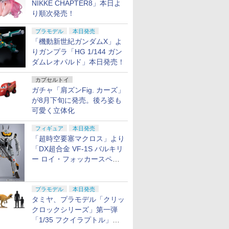
NIKKE CHAPTER8」本日よ
り順次発売！
プラモデル
本日発売
「機動新世紀ガンダムX」よ
りガンプラ「HG 1/144 ガン
ダムレオパルド」本日発売！
カプセルトイ
ガチャ「肩ズンFig. カーズ」
が8月下旬に発売。後ろ姿も
可愛く立体化
フィギュア
本日発売
「超時空要塞マクロス」より
「DX超合金 VF-1S バルキリ
ー ロイ・フォッカースペシ
ャル リバイバルVer.」本日発
売！
プラモデル
本日発売
タミヤ、プラモデル「クリッ
クロックシリーズ」第一弾
「1/35 フクイラプトル」本