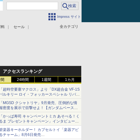
Impress サイト
全カテゴリ
材料
セール
アクセスランキング
時間
24時間
1週間
1カ月
「超時空要塞マクロス」より「DX超合金 VF-1S
バルキリー ロイ・フォッカースペシャル リバイ
バルVer.」本日発売！
「MGSD クシャトリヤ」9月発売、圧倒的な情
報密度を展示で目撃せよ！【ガンダムベース撮
り下ろし】
「かっぱ寿司 キャンペーントミカ あそべる！く
るま プレゼントキャンペーン」インタビュー
子どもが楽しめるかっぱ寿司ならではの体験と
管楽器キーホルダー！ カプセルトイ「楽器アピ
コラボの楽しさを追求
るチャーム」8月6日発売
チューバ、テナサクなど5種各3色