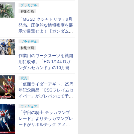
日発売！
プラモデル
特別企画
「MGSD クシャトリヤ」9月
発売、圧倒的な情報密度を展
示で目撃せよ！【ガンダムベ
ース撮り下ろし】
プラモデル
特別企画
作業用のワークスーツを戦闘
用に改修。「HG 1/144 Dガ
ンダムセカンド」の10月発送
分が予約受付中【ガンダムベ
玩具
ース撮り下ろし】
「仮面ライダーアギト」25周
年記念商品「CSGフレイムセ
イバー」がプレバンにて予約
開始
フィギュア
「宇宙の騎士 テッカマンブ
レード」よりテッカマンブレ
ードがリボルテック アメイ
ジング・ヤマグチで商品化決