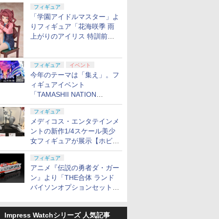
定
フィギュア
「学園アイドルマスター」よ
りフィギュア「花海咲季 雨
上がりのアイリス 特訓前
Ver.」が2027年4月に発売
フィギュア
イベント
今年のテーマは「集え」。フ
ィギュアイベント
「TAMASHII NATION
2026」が11月13日より開催
フィギュア
決定
メディコス・エンタテインメ
ントの新作1/4スケール美少
女フィギュアが展示【ホビー
メーカー合同展示会】
フィギュア
アニメ『伝説の勇者ダ・ガー
ン』より「THE合体 ランド
バイソンオプションセット」
が2027年5月に発売
Impress Watchシリーズ 人気記事