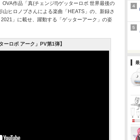
OVA作品「真(チェンジ!!)ゲッターロボ 世界最後の
山ヒロノブさんによる楽曲「HEATS」の、新録さ
 2021」に載せ、躍動する「ゲッターアーク」の姿
ターロボ アーク」PV第1弾】
最