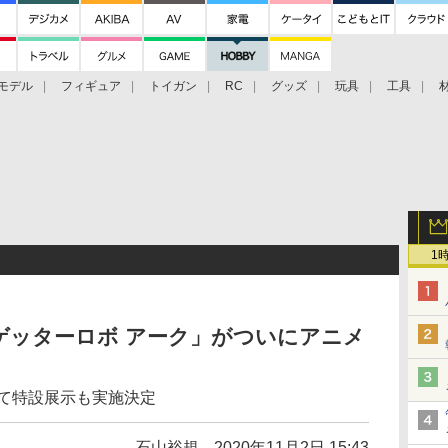
モデル
フィギュア
トイガン
RC
グッズ
玩具
工具
1
ゲッターロボ アーク」がついにアニメ
20」にて特設展示も実施決定
石山裕規
2020年11月2日 15:43