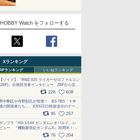
HOBBY Watch をフォローする
Xランキング
RPランキング
いいねランキング
【ゾイド】「RMZ-025 ライガーゼロファルコン
(ZBF)」企画担当者インタビュー ZBFから従来
デザインまで再現可能なボリューム満点のキッ
226
608
ト pic.x.com/6zOqQAQKkX
野中剛氏や寺野彰氏が登壇！ BS-TBS「Ｘ年
後の関係者たち」、8月6日21時放送分のテーマ
は「超合金」！ pic.x.com/uWyt1uyuFm
95
257
ガンプラ「HG 1/144 ガンダムレオパルド」レ
ビュー 『機動新世紀ガンダムX』30周年！イ
ンナーアームガトリングの変形機構まで再現し
76
204
最新フォーマットでキット化！