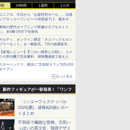
時間
24時間
1週間
1カ月
ユニクロ、今日から「お盆特別セール」。涼感
シアサッカーワンピース待望値下げ、撥水ギア
ショーツは1990円に
東映の歴代オープニング映像がカプセルトイ
に。全5種で8月下旬発売
カルディ、オンライン限定「ネコバッグ＆タン
ブラーセット」を一般販売。7月の抽選販売の
当選無効分
【家電レビュー】手ごわい雑草との戦い、コメ
リの草刈機で完全勝利 掃除機感覚で使えた
スターバックス、横浜に“文化財カフェ”8月10日
オープン
もっと見る
新作フィギュアが一挙発表！「ワンフ
ェス2026[夏]」特集
「ワンダーフェスティバル
2026[夏]」速報&詳細レポー
トまとめ
不気味で繊細な怪物、元気い
っぱいの美少女、独得デザイ