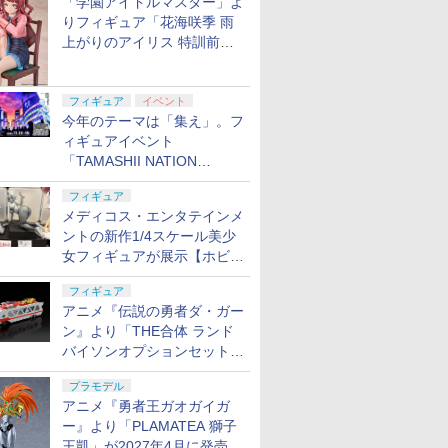
「学園アイドルマスター」よ
りフィギュア「花海咲季 雨
上がりのアイリス 特訓前
Ver.」が2027年4月に発売
フィギュア
イベント
今年のテーマは「集え」。フ
ィギュアイベント
「TAMASHII NATION
2026」が11月13日より開催
フィギュア
決定
メディコス・エンタテインメ
ントの新作1/4スケール美少
女フィギュアが展示【ホビー
メーカー合同展示会】
フィギュア
アニメ『伝説の勇者ダ・ガー
ン』より「THE合体 ランド
バイソンオプションセット」
が2027年5月に発売
プラモデル
アニメ『勇者王ガオガイガ
ー』より「PLAMATEA 獅子
王凱」が2027年4月に発売