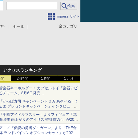
Impress サイト
全カテゴリ
材料
セール
アクセスランキング
時間
24時間
1週間
1カ月
管楽器キーホルダー！ カプセルトイ「楽器アピ
るチャーム」8月6日発売
チューバ、テナサクなど5種各3色
「かっぱ寿司 キャンペーントミカ あそべる！く
るま プレゼントキャンペーン」インタビュー
子どもが楽しめるかっぱ寿司ならではの体験と
「学園アイドルマスター」よりフィギュア「花
コラボの楽しさを追求
海咲季 雨上がりのアイリス 特訓前Ver.」が2027
年4月に発売
アニメ『伝説の勇者ダ・ガーン』より「THE合
体 ランドバイソンオプションセット」が2027
年5月に発売