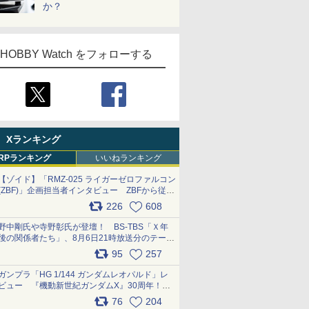
か？
HOBBY Watch をフォローする
Xランキング
RPランキング
いいねランキング
【ゾイド】「RMZ-025 ライガーゼロファルコン
(ZBF)」企画担当者インタビュー ZBFから従来
デザインまで再現可能なボリューム満点のキッ
226
608
ト pic.x.com/6zOqQAQKkX
野中剛氏や寺野彰氏が登壇！ BS-TBS「Ｘ年
後の関係者たち」、8月6日21時放送分のテーマ
は「超合金」！ pic.x.com/uWyt1uyuFm
95
257
ガンプラ「HG 1/144 ガンダムレオパルド」レ
ビュー 『機動新世紀ガンダムX』30周年！イ
ンナーアームガトリングの変形機構まで再現し
76
204
最新フォーマットでキット化！