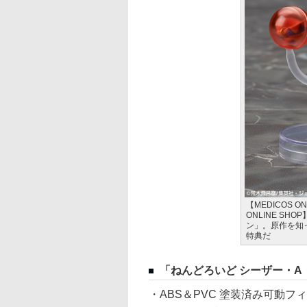
【MEDICOS O
ONLINE S
ン」。原作を知
特典だ
「ねんどろいど シーザー・A
・ABS＆PVC 塗装済み可動フ