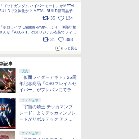
pic.x.com/nszPIDTpbg
「ゴッドガンダム ハイパーモード」がMETAL
BUILDで立体化か？ METAL BUILD新商品予告
が公開 pic.x.com/HIcLLIM3ar
35
134
「ホロライブ English -Myth-」より一伊那尓栖
さんが「AXGRIT」のオリジナル衣装でフィギ
ュア化 pic.x.com/YMGhdIAzNa
31
393
もっと見る
新記事
玩具
「仮面ライダーアギト」25周
年記念商品「CSGフレイムセ
イバー」がプレバンにて予約
開始
フィギュア
「宇宙の騎士 テッカマンブ
レード」よりテッカマンブレ
ードがリボルテック アメイ
ジング・ヤマグチで商品化決
定
フィギュア