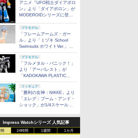
アニメ『UFO戦士ダイアポロ
ン』より「ダイアポロン」が
MODEROIDシリーズに登
場。2027年2月に発売
プラモデル
「フレームアームズ・ガー
ル」より「ミヅキ School
Swimsuits ホワイトVer.」が8
月10日から予約開始決定！
プラモデル
「フルメタル・パニック！」
より「アーバレスト」が
「KADOKAWA PLASTIC
MODEL SERIES」から1/48
フィギュア
スケールで登場！
「勝利の女神：NIKKE」より
「エレグ：ブーム・アンド・
ショック」が1/4スケールで
フィギュア化！
Impress Watchシリーズ 人気記事
時間
24時間
1週間
1カ月