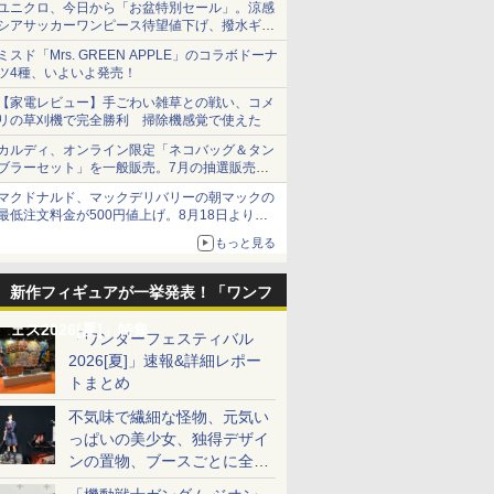
ユニクロ、今日から「お盆特別セール」。涼感
シアサッカーワンピース待望値下げ、撥水ギア
ショーツは1990円に
ミスド「Mrs. GREEN APPLE」のコラボドーナ
ツ4種、いよいよ発売！
【家電レビュー】手ごわい雑草との戦い、コメ
リの草刈機で完全勝利 掃除機感覚で使えた
カルディ、オンライン限定「ネコバッグ＆タン
ブラーセット」を一般販売。7月の抽選販売の
当選無効分
マクドナルド、マックデリバリーの朝マックの
最低注文料金が500円値上げ。8月18日より
1,500円から受付
もっと見る
新作フィギュアが一挙発表！「ワンフ
ェス2026[夏]」特集
「ワンダーフェスティバル
2026[夏]」速報&詳細レポー
トまとめ
不気味で繊細な怪物、元気い
っぱいの美少女、独得デザイ
ンの置物、ブースごとに全く
異なる世界が広がる一般ディ