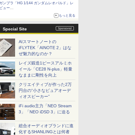
ガンプラ「HG 1/144 ガンダムレオパルド」レ
「THE合体ランドバイソン」と連動するオプシ
ビュー
ョンパーツセット
『機動新世紀ガンダムX』30周年！インナーア
もっと見る
ームガトリングの変形機構まで再現し最新フォ
ーマットでキット化！
Special Site
AIスマートノートの
iFLYTEK「AINOTE 2」はな
ぜ魅力的なのか？
レイズ鍛造1ピースアルミホ
イール「CE28 N-plus」軽量
なままに剛性を向上
クリエイティブが作った2万
円台の“小さなピュアオーデ
ィオスピーカー”
iFi audio主力「NEO Stream
3」「NEO iDSD 3」に迫る
総合オーディオブランドに進
化するSHANLINGとは何者