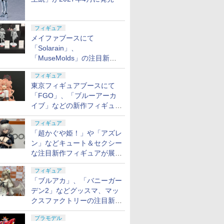
フィギュア
メイファブースにて
「Solarain」、
「MuseMolds」の注目新作
フィギュアが展示【ホビーメ
フィギュア
ーカー合同展示会】
東京フィギュアブースにて
「FGO」、「ブルーアーカ
イブ」などの新作フィギュア
が展示【ホビーメーカー合同
フィギュア
展示会】
「超かぐや姫！」や「アズレ
ン」などキュート＆セクシー
な注目新作フィギュアが展示
【ホビーメーカー合同展示
フィギュア
会】
「ブルアカ」、「バニーガー
デン2」などグッスマ、マッ
クスファクトリーの注目新作
フィギュアが展示【ホビーメ
プラモデル
ーカー合同展示会】