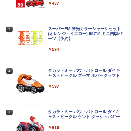
マンダロリアン グローグー ソフビパペ
8000 用 メール便 対応商品 ポスト投函
￥437
ットマスコット 1BOX PVC
ネコポス ゆうパケット
￥5,380
￥1,269
送料無料◆トミカリミテッドヴィンテー
3
スーパーFM 蛍光カラーシャーシセット
ジ トヨペット コロナ 1500デラックス 2
3
(オレンジ・イエロー) 95710 ミニ四駆パ
種セット (LV-64c 連続10万Km高速走行
ーツ【予約】
公開テスト車 64年式 /LV-222a 水色 66
【BOX】 BE＠RBRICK SERIES 52 24個
【在庫処分セール】 タクティカルゴーグ
3
3
年式) 1/64 ミニカー トミーテック 34210
入り ｜ ベアブリック シリーズ メディコ
ル 4色 レンズ サバゲー ゴーグル シュー
6/341987 【1月予約】
￥594
ム・トイ MEDICOM TOY フィギュア
ティンググラス 保護メガネ ゲーミング
サバゲーゴーグル サバゲー ゴーグル タ
クティカル ボレー ゴーグル サバチ バイ
￥6,800
￥14,500
ク エアガン 送料無料
タカラトミー パウ・パトロール ダイキ
4
￥1,300
ャストビークル ズーマ ホバークラフト
1/72 『ゾイド -ZOIDS-』 EPZ-003 グレ
2026年11月予約 ガチャ【めじるしじゅ
4
4
ートサーベル マーキングプラスVer. 【Z
￥597
えりーず エジプト編 ノーマル7種セット
D135R】 (プラモデル)
カプセルトイ】
【2本セット】 2025年10月入荷分 実物
4
SUREFIRE シュアファイア SF123A 純
￥6,936
￥2,300
正 リチウム バッテリー 電池 3v 正規品 /
2個 | フラッシュライト ウエポンライト
タカラトミー パウ・パトロール ダイキ
5
ウェポンライト タクティカルライト用バ
ャストビークル ケント ダッシュバギー
ッテリー
1/1 『メガミデバイス』 デザイアメイデ
HiPlay VERYCOOL 1/6 シリコン製 女性
5
5
￥616
ン レイダー シュガーグレイズ 【KP86
素体 豊満体型 サマーホーム版 VCD-03-1