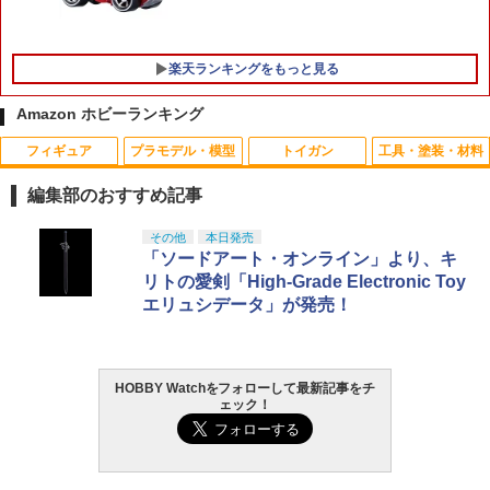
￥1,320
8】 (プラモデル)
シームレス 素体 アクションフィギュア
カスタム パーツ ドール 可動フィギュア
コレクション ホビー ギフト プレゼント
￥6,959
楽天ランキングをもっと見る
【エントリー最大10倍＆3％クーポン】
￥15,590
5
WARHEAD製 天然由来成分PLA配合 B
Amazon ホビーランキング
B弾 0.28g 約2400発 高精度 高真球 【あ
す楽】
フィギュア
プラモデル・模型
トイガン
工具・塗装・材料
￥1,380
編集部のおすすめ記事
タカラトミー(TAKARA TOMY) T-SPAR
BANDAI SPIRITS(バンダイ スピリッツ)
東京マルイ(TOKYO MARUI) No.25 コル
GSIクレオス Mr.トップコート 水性プレ
その他
本日発売
1
1
1
1
K トランスフォーマー ニューレジェンズ
30MS SIS-J00 メルンジャ[カラーA] 色
ト ガバメント HG 18歳以上エアーHOP
ミアムトップコートスプレー 光沢 88ml
「ソードアート・オンライン」より、キ
NL-07 サウンドウェーブ 可動フィギュア
分け済みプラモデル
ハンドガン
ホビー用仕上材 B601
リトの愛剣「High-Grade Electronic Toy
エリュシデータ」が発売！
￥4,440
￥4,200
￥3,384
￥748
HOBBY Watchをフォローして最新記事をチ
TAMASHII NATIONS S.H.フィギュアー
HG 機動戦士ガンダム00 グラハム専用ユ
東京マルイ (TOKYO MARUI) ガスブロー
タミヤ クラフトツールシリーズ No.123
2
2
2
2
ェック！
ツ（真骨彫製法） 仮面ライダーBLACK
ニオンフラッグカスタム 1/144スケール
バックマシンガン No.14 20式 5.56mm
先細薄刃ニッパー (ゲートカット用) プラ
RX 約150mm PVC&ABS&布製 塗装済み
色分け済みプラモデル
小銃 18歳以上 ガスブローバック
モデル用工具 74123
可動フィギュア
￥1,850
￥193,900
￥2,781