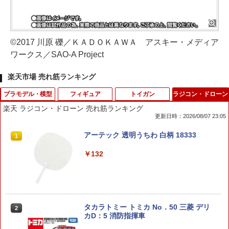
©2017 川原 礫／ＫＡＤＯＫＡＷＡ アスキー・メディア
ワークス／SAO-A Project
楽天市場 売れ筋ランキング
プラモデル・模型
フィギュア
トイガン
ラジコン・ドローン
楽天 ラジコン・ドローン 売れ筋ランキング
更新日時：2026/08/07 23:05
1/700 ロシア海軍 航空母艦 アドミラル・
【ドリームズ公式】 SMISKI Strap Acce
【エントリー最大10倍＆3％クーポン】
アーテック 透明うちわ 白柄 18333
1
1
1
1
クズネツォフ 【M51】 (プラモデル)
ssories Series 1 スミスキー ストラップ
電動ブローバック 10歳以上用 ハイキ
アクセサリー シリーズ 1 ブラインドカプ
ャパシリーズ用35連ロングスペアマガジ
￥132
セル(1個入) / アソートボックス(24個入)
ン 【あす楽】
￥6,528
￥550
￥1,078
メカニカルギア Space Shuttle LKA02
2
タカラトミー トミカ No．50 三菱 デリ
DIYキット
2
カD：5 消防指揮車
2026年8月下旬 再販 エンスカイ ばら 3
ファイアフライ メインスプリング [漢ば
2
2
個/5個/BOX11個入り スター・ウォーズ
ね] 東京マルイ エアーコッキング 92F/M
￥6,584