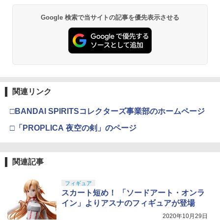
￥11,300
Google 検索で当サイトの記事を優先表示させる
BANDAI SPIRITS(バンダイスピリッツ)
東京マルイ(TOKYO MARUI) No.21 H&K
LOCTITE(ロックタイト) シールはがし
3
3
3
TAMASHII NATIONS S.H.フィギュアー
30MS SIS-H00 セスティエ[カラーC] 色
USP HG 18歳以上エアーHOPハンドガン
プレミアム 220ml
3
ツ ONE PIECE シャンクス -マリンフォ
分け済みプラモデル
ード頂上決戦- 約165mm PVC&ABS&布
￥3,409
￥962
製 塗装済み可動フィギュア
￥4,682
￥8,918
クラウンモデル AK47 10歳以上 エアー
4
関連リンク
タミヤ(TAMIYA) メイクアップ材シリー
BANDAI SPIRITS(バンダイ スピリッツ)
コッキングライフル ブラック
4
4
ズ No.3 タミヤセメント(角びん) 40ml 模
HGAW 機動新世紀ガンダムX ガンダムエ
□BANDAI SPIRITSコレクターズ事業部のホームページ
型用接着剤 87003
タカラトミー(TAKARA TOMY) T-SPAR
アマスター 1/144スケール 色分け済みプ
￥4,761
4
K トランスフォーマー ニューレジェンズ
ラモデル
□「PROPLICA 夜空の剣」のページ
NL-06 オートボット コスモス 可動フィ
￥184
ギュア
￥3,732
東京マルイ(TOKYO MARUI) No.16 H&K
5
￥4,440
USP 10歳以上エアーHOPハンドガン 手
関連記事
GSIクレオス Mr.トップコート 水性プレ
動
5
ミアムトップコートスプレー つや消し 8
BANDAI SPIRITS(バンダイ スピリッツ)
5
8ml ホビー用仕上材 B603
フィギュア
30MS Fate/Grand Order アルトリア・
￥2,666
スカート短め！ 「ソードアート・オンラ
TAMASHII NATIONS S.H.フィギュアー
キャスター 色分け済みプラモデル
5
ツ 攻殻機動隊 THE GHOST IN THE SHE
￥710
イン」よりアスナのフィギュアが登場
LL 草薙素子 約140mm PVC&ABS製 塗
￥7,800
2020年10月29日
装済み可動フィギュア