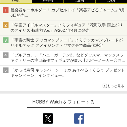
1時間
24時間
1週間
1カ月
管楽器キーホルダー！ カプセルトイ「楽器アピるチャーム」8月
6日発売
チューバ、テナサクなど5種各3色
「学園アイドルマスター」よりフィギュア「花海咲季 雨上がり
のアイリス 特訓前Ver.」が2027年4月に発売
「宇宙の騎士 テッカマンブレード」よりテッカマンブレードが
リボルテック アメイジング・ヤマグチで商品化決定
「ブルアカ」、「バニーガーデン2」などグッスマ、マックスフ
ァクトリーの注目新作フィギュアが展示【ホビーメーカー合同展
示会】
「かっぱ寿司 キャンペーントミカ あそべる！くるま プレゼント
キャンペーン」インタビュー
子どもが楽しめるかっぱ寿司ならではの体験とコラボの楽しさを
もっと見る
追求
HOBBY Watch をフォローする