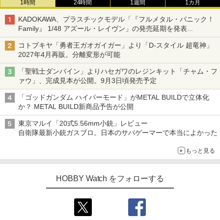
1時間
24時間
1週間
1カ月
KADOKAWA、プラスチックモデル「『フルメタル・パニック！
Family』 1/48 アズール・レイヴン」の発売延期を発表
8月から9月に延期
コトブキヤ「勇者王ガオガイガー」より「D-スタイル 超竜神」
2027年4月再販。分離変形が可能
「聖戦士ダンバイン」よりハセガワのレジンキット「チャム・フ
ァウ」、完成見本が公開。9月3日頃発売予定
「ゴッドガンダム ハイパーモード」がMETAL BUILDで立体化
か？ METAL BUILD新商品予告が公開
東京マルイ「20式5.56mm小銃」レビュー
自衛隊最新小銃ガスブロ。日本のサバゲーマーで本当によかった
もっと見る
HOBBY Watch をフォローする