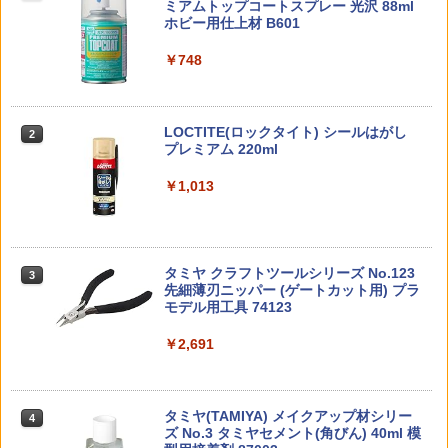
バルキリー 超時空要塞マクロス VF-1J
K REALIZE MODEL リアライズモデル Z
ト ガバメント HG 18歳以上エアーHOP
ミアムトップコートスプレー 光沢 88ml
バルキリー45th Anniv. 約225mm ABS&
OIDS ゾイド RMZ-025 ライガーゼロフ
ハンドガン
ホビー用仕上材 B601
￥5,800
ダイキャスト製 塗装済み可動フィギュア
ァルコン (ZBF) 色分け済み プラキット
￥3,384
￥748
タミヤ OP.539 φ5.5mmアルミスペーサ
特捜最前線DVDコレクション 第42号
懐中電灯 ホルダー トーチ ベルト ホルス
2
2
2
￥22,900
￥8,335
ーセット【53539】
ター 《ブラック》 フラッシュライト ケ
国内:タカラトミーモール限定 ダイアク
ース ポーチ サバゲー[定形外郵便、送料
￥1,999
2
ロン ＜D＞ビークルズ コスモチェンバー
無料、代引不可]
￥510
東京マルイ (TOKYO MARUI) ガスブロー
LOCTITE(ロックタイト) シールはがし
2
2
TAMASHII NATIONS S.H.フィギュアー
壽屋(KOTOBUKIYA) フレームアーム
バックマシンガン No.14 20式 5.56mm
プレミアム 220ml
2
2
￥2,970
￥583
ツ 呪術廻戦 伏黒甚爾 約155mm PVC&A
ズ・ガール ドゥルガーI〈Bunny Styl
小銃 18歳以上 ガスブローバック
BS製 塗装済み可動フィギュア
e〉 全高約180mm ノンスケール プラモ
￥1,013
デル
￥190,000
タミヤ OP.1091 TB-03 アルミサーボス
ANAオリジナル ビーフコンソメスープ
3
3
￥13,950
テー(L)【54091】
(スティック20本) ※5個まで購入可能 20
タグ付き チャンバー セーフティ フラッ
3
￥6,930
24年7月24日発売 ANAフーズ [1250613
【送料無料!】 エンスカイ トイ・ストー
グ "EMPTY CHAMBER" レッド ■ ショ
3
0]
リー ソフビパペットマスコット 指人形
￥517
ットガン 猟銃 オート セミオート 銃 ガン
タミヤ クラフトツールシリーズ No.123
【1BOX=10パック入り 全10種類セット
東京マルイ(TOKYO MARUI) No.21 H&K
3
ハンティング 狩猟
3
先細薄刃ニッパー (ゲートカット用) プラ
(フルコンプリートセット)】
TAMASHII NATIONS S.H.フィギュアー
USP HG 18歳以上エアーHOPハンドガン
￥1,026
3
モデル用工具 74123
ツ 攻殻機動隊 THE GHOST IN THE SHE
Blokees スター ウォーズ マンダロリア
3
￥866
LL 草薙素子 約140mm PVC&ABS製 塗
ン&グローグー CC05 ディン ジャリン&
￥6,150
￥3,409
装済み可動フィギュア
グローグー ABS樹脂&PVC製 組み立て式
￥2,691
タミヤ OP.1862 サーボ用アルミ段付ビス
4
プラスチックモデル
（4本）【54862】 ラジコンパーツ
ハセガワ 1/24エッソ トヨタ 91C-V “199
4
￥9,544
1 JSPC” 20781エツソトヨタ91CV1991J
WADSN レールカバー 4枚セット 20mm
4
￥4,385
￥616
SPC [20781エツソトヨタ91CV1991JSP
バンダイ公式 ガシャポンマシントライ
東京マルイ No.10 ハイキャパ5.1 10歳以
レール用 MP02015 [ デザート ] ワドス
4
4
タミヤ(TAMIYA) メイクアップ材シリー
C]
カプセルトイ ガチャガチャ本体 がちゃ
上 電動ブローバック フルオート
4
ン ピカティニーレールカバー ハンドガ
ズ No.3 タミヤセメント(角びん) 40ml 模
がちゃ おもちゃ 雑貨 バラエティ
ードカバー レイルカバー ガンパーツ カ