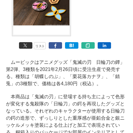
リスト
ムービックはアニメグッズ「鬼滅の刃 日輪刀の鐔」
第2弾、3種類を2021年2月26日頃に受注生産で発売す
る。種類は「胡蝶しのぶ」、「栗花落カナヲ」、「錆
兎」の3種類で、価格は各4,180円（税込）。
本商品は「鬼滅の刃」に登場する持ち主によって色形
が変化する鬼殺隊の「日輪刀」の鍔を再現したグッズと
なっている。それぞれのキャラクターが使用する日輪刀
の鍔の造形で、ずっしりとした重厚感が亜鉛合金と銀ニ
ッケルメッキ塗装による仕上げと加工で表現されてい
る。桐箱入りのパッケージでお部屋のインテリアとして