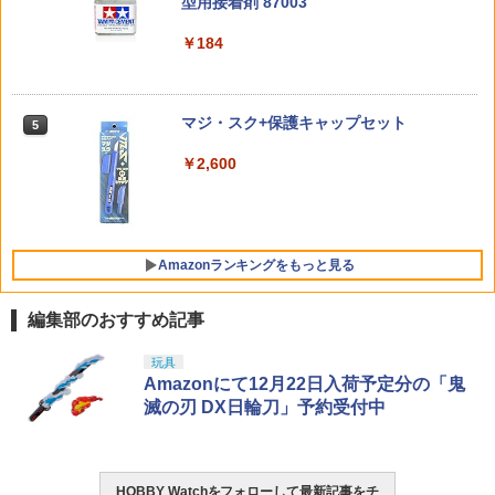
型用接着剤 87003
TAMASHII NATIONS S.H.フィギュアー
スタムパーツ Rail Panel レールガード
￥2,200
￥3,815
4
ツ ONE PIECE シャンクス -マリンフォ
BANDAI SPIRITS(バンダイ スピリッツ)
レールプロテクター レイルプロテクター
￥6,179
4
ード頂上決戦- 約165mm PVC&ABS&布
RG 機動戦士ガンダム 逆襲のシャア νガ
ヨコモ ハイグレード ボールデフグリス
￥184
レイルシールド レールパネル
5
製 塗装済み可動フィギュア
ンダム 1/144スケール 色分け済みプラモ
【CS-HDLA】 ラジコンパーツ
デル
￥1,480
タミヤ 1/35 ドイツ4輪装甲偵察車 Sd.Kf
東京マルイ(TOKYO MARUI) No.16 H&K
5
5
￥9,900
￥880
z.222 「北アフリカ戦線」【35286】 プ
ねんどろいど 崩壊：スターレイル キャ
USP 10歳以上エアーHOPハンドガン 手
5
￥-
マジ・スク+保護キャップセット
ラモデル
ストリス[グッドスマイルカンパニー]
動
5
【送料無料】《11月予約》
￥2,600
5KU ステンレスCNC ツイストフルート
￥2,243
￥2,666
5
TAMASHII NATIONS S.H.フィギュアー
スレッドプロテクター B for 14mm逆ネ
￥7,110
5
ツ TV アニメ「呪術廻戦」 脹相 約150m
BANDAI SPIRITS(バンダイ スピリッツ)
ジ◆デザイン 強度 抜群 プロテクター C
5
m PVC&ABS製 塗装済み可動フィギュア
30MM xEXM-000 ゼノヴァルト 1/144ス
NC加工 スレッドバレル 保護 ドレスアッ
ケール 色分け済みプラモデル
プ
￥-
Amazonランキングをもっと見る
￥2,813
￥880
編集部のおすすめ記事
玩具
Amazonにて12月22日入荷予定分の「鬼
滅の刃 DX日輪刀」予約受付中
HOBBY Watchをフォローして最新記事をチ