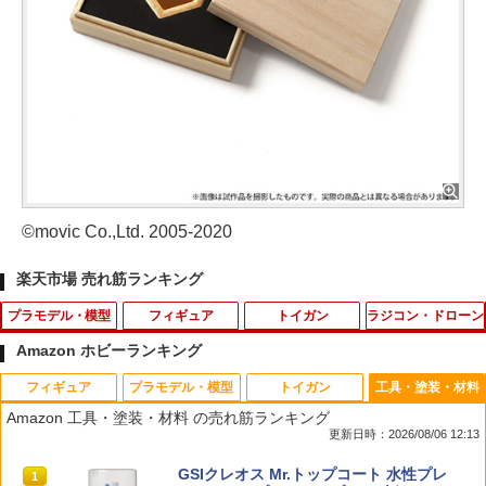
©movic Co.,Ltd. 2005-2020
楽天市場 売れ筋ランキング
プラモデル・模型
フィギュア
トイガン
ラジコン・ドローン
Amazon ホビーランキング
フィギュア
プラモデル・模型
トイガン
工具・塗装・材料
ホビーベース プラミアムパーツコレクシ
【店内全品P10倍 8/4〜要エントリー】
カネキャップ(8連×12リング)×3箱 《288
スポンジタイヤ 20mm SPWHL20
1
1
1
1
Amazon 工具・塗装・材料 の売れ筋ランキング
ョン 短い塗装棒 逆作用タイプ 細 ホビー
【中古】[FIG] S.H.Figuarts(フィギュア
発分》 トイガン用[定形外郵便、送料無
更新日時：2026/08/06 12:13
用塗装用具 PPC-N28
ーツ) キュアピース スマイルプリキュア!
料、代引不可]
￥99
完成品 可動フィギュア バンダイ(201308
TAMASHII NATIONS オリジン・オブ・
タカラトミー(TAKARA TOMY) T-SPAR
東京マルイ(TOKYO MARUI) No.25 コル
GSIクレオス Mr.トップコート 水性プレ
03)
1
1
1
1
￥871
￥498