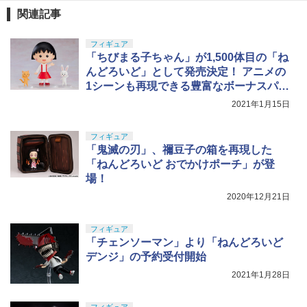
￥13,750
クラウンモデル AK47 10歳以上 エアー
5
関連記事
￥3,000
コッキングライフル ブラック
GSIクレオス Mr.トップコート 水性プレ
5
ミアムトップコートスプレー つや消し 8
フィギュア
￥4,761
8ml ホビー用仕上材 B603
タカラトミー(TAKARA TOMY) T-SPAR
「ちびまる子ちゃん」が1,500体目の「ね
5
K トランスフォーマー ミッシングリンク
Sachiプラモ VERTヤスリ Type-S 【プ
5
んどろいど」として発売決定！ アニメの
D-01 サウンドウェーブ 可動フィギュア
ロモデラー共同開発】 超極細 ガラスヤ
￥710
1シーンも再現できる豊富なボーナスパー
スリ ５点セット ガンプラ プラモデル ゲ
ツ
ート処理 模型 フィギュア［知的財産権
￥24,610
2021年1月15日
登録済］ verty-s
フィギュア
￥2,320
「鬼滅の刃」、禰豆子の箱を再現した
「ねんどろいど おでかけポーチ」が登
場！
2020年12月21日
フィギュア
「チェンソーマン」より「ねんどろいど
デンジ」の予約受付開始
2021年1月28日