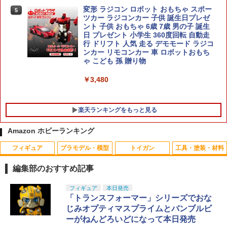
S.H.Figuarts MARVEL ウルヴァリン (G
5
キヤ〕（240711予約開始）
AMERVERSE) バンダイスピリッツ フィ
PROTEC TYPE3R(東京マルイ対応) コネ
変形 ラジコン ロボット おもちゃ スポー
5
5
ギュア （ZF169701）
クティブプラグ
ツカー ラジコンカー 子供 誕生日プレゼ
￥4,260
ント 子供 おもちゃ 6歳 7歳 男の子 誕生
日 プレゼント 小学生 360度回転 自動走
￥9,900
￥1,452
行 ドリフト 人気 走る デモモード ラジコ
ンカー リモコンカー 車 ロボットおもち
ゃ こども 孫 贈り物
￥3,480
楽天ランキングをもっと見る
Amazon ホビーランキング
フィギュア
プラモデル・模型
トイガン
工具・塗装・材料
編集部のおすすめ記事
タカラトミー(TAKARA TOMY) T-SPAR
タカラトミー(TAKARA TOMY) T-SPAR
東京マルイ(TOKYO MARUI) No.25 コル
GSIクレオス Mr.トップコート 水性プレ
フィギュア
本日発売
1
1
1
1
K トランスフォーマー ニューレジェンズ
K REALIZE MODEL リアライズモデル Z
ト ガバメント HG 18歳以上エアーHOP
ミアムトップコートスプレー 光沢 88ml
「トランスフォーマー」シリーズでおな
NL-07 サウンドウェーブ 可動フィギュア
OIDS ゾイド RMZ-025 ライガーゼロフ
ハンドガン
ホビー用仕上材 B601
じみオプティマスプライムとバンブルビ
ァルコン (ZBF) 色分け済み プラキット
ーがねんどろいどになって本日発売
￥4,440
￥3,384
￥748