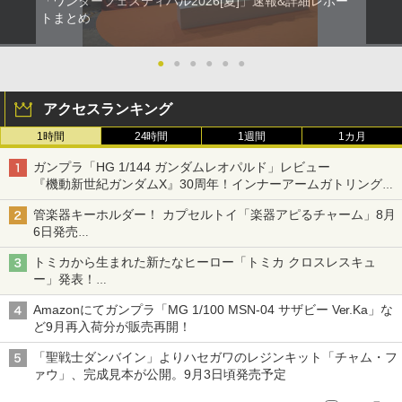
「ワンダーフェスティバル2026[夏]」速報&詳細レポー
トまとめ
●
●
●
●
●
●
アクセスランキング
1時間
24時間
1週間
1カ月
ガンプラ「HG 1/144 ガンダムレオパルド」レビュー
『機動新世紀ガンダムX』30周年！インナーアームガトリングの
変形機構まで再現し最新フォーマットでキット化！
管楽器キーホルダー！ カプセルトイ「楽器アピるチャーム」8月
6日発売
チューバ、テナサクなど5種各3色
トミカから生まれた新たなヒーロー「トミカ クロスレスキュ
ー」発表！
詳細は後日公開予定
Amazonにてガンプラ「MG 1/100 MSN-04 サザビー Ver.Ka」な
ど9月再入荷分が販売再開！
「聖戦士ダンバイン」よりハセガワのレジンキット「チャム・フ
ァウ」、完成見本が公開。9月3日頃発売予定