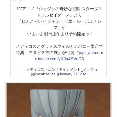
TVアニメ『ジョジョの奇妙な冒険 スターダス
トクルセイダース』より
「ねんどろいど ジャン・ピエール・ポルナレ
フ」が
いよいよ明日正午より予約開始ッ!!
メディコスとグッドスマイルカンパニー限定で
特典「アヌビス神の剣」が付属!!
#jojo_anime
pi
c.twitter.com/yK9a4EVuD6
— メディコス・エンタテインメント_ジョジョ
(@medicos_et_j)
January 27, 2021