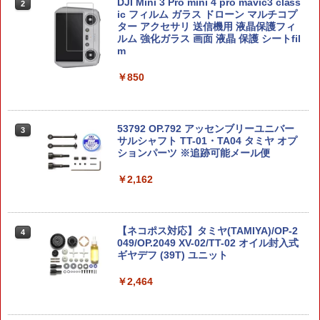
1／700 艦NEXTシリーズ 日本海軍航空
S.H.Figuarts 『攻殻機動隊 THE GHOST
DJI Mini 3 Pro mini 4 pro mavic3 class
2
2
2
母艦 信濃 【艦NX8】 (プラモデル)
IN THE SHELL』 草薙素子 (塗装済み可
ic フィルム ガラス ドローン マルチコプ
バーチウッド トゥルーオイル ガンスト
2
動フィギュア)
ター アクセサリ 送信機用 液晶保護フィ
ックフィニッシュ 90ml
ルム 強化ガラス 画面 液晶 保護 シートfil
￥4,053
m
￥9,609
￥3,300
￥850
1/48 『ゼノブレイドクロス』 フォーミ
カプコンフィギュアビルダー 『モンスタ
3
3
ュラ 【KP401R】 (プラモデル)
ーハンター』 スタンダードモデル Plus
マルゼン ショットガン M1100 M870共
3
Vol.30 BOX 【1661941】 (フィギュア)
通 ショットシェル 赤 5発入 (499248711
53792 OP.792 アッセンブリーユニバー
3
0104) エアガン 18歳以上 サバゲー 銃
サルシャフト TT-01・TA04 タミヤ オプ
￥4,100
ションパーツ ※追跡可能メール便
￥9,651
￥1,980
￥2,162
RSモデル 1/72 レジアーネ Re.2005 サジ
4
コトブキヤ OSHI WORKS 『進撃の巨人
4
タリオ プラモデル 92147 【8月予約】
The Final Season』 ミカサ・アッカー
【エントリー最大10倍＆3％クーポン】
4
マン The Final Season ver. 完成品フィ
東京マルイ 18歳以上用エアーコッキング
【ネコポス対応】タミヤ(TAMIYA)/OP-2
4
￥4,180
ギュア 【2月予約】
コルト M1911A1 ガバメント エアガン
049/OP.2049 XV-02/TT-02 オイル封入式
エアーガン 【あす楽】
ギヤデフ (39T) ユニット
￥9,780
￥3,980
￥2,464
『機動警察 パトレイバー』JGSDF AH
5
ヘルハウンド 1/72プラモデル〔コトブ