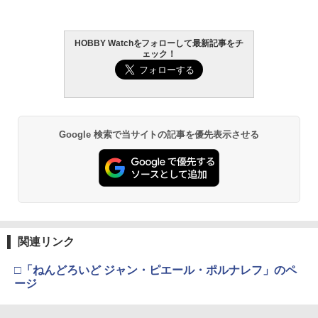
￥8,334
HOBBY Watchをフォローして最新記事をチ
タカラトミー(TAKARA TOMY) T-SPAR
東京マルイ (TOKYO MARUI) ガスブロー
LOCTITE(ロックタイト) シールはがし
2
2
2
ェック！
K トランスフォーマー ニューレジェンズ
Blokees スター ウォーズ マンダロリア
バックマシンガン No.14 20式 5.56mm
プレミアム 220ml
2
NL-06 オートボット コスモス 可動フィ
ン&グローグー CC05 ディン ジャリン&
小銃 18歳以上 ガスブローバック
ギュア
グローグー ABS樹脂&PVC製 組み立て式
￥1,013
プラスチックモデル
￥187,000
￥4,440
￥4,475
Google 検索で当サイトの記事を優先表示させる
タミヤ クラフトツールシリーズ No.123
東京マルイ(TOKYO MARUI) No.21 H&K
3
3
先細薄刃ニッパー (ゲートカット用) プラ
TAMASHII NATIONS オリジン・オブ・
USP HG 18歳以上エアーHOPハンドガン
3
モデル用工具 74123
バルキリー 超時空要塞マクロス VF-1J
BANDAI SPIRITS(バンダイ スピリッツ)
3
バルキリー45th Anniv. 約225mm ABS&
RG 機動戦士ガンダム 逆襲のシャア νガ
￥3,409
ダイキャスト製 塗装済み可動フィギュア
ンダム 1/144スケール 色分け済みプラモ
￥2,781
デル
￥22,602
￥5,400
東京マルイ No.10 ハイキャパ5.1 10歳以
4
関連リンク
タミヤ(TAMIYA) メイクアップ材シリー
上 電動ブローバック フルオート
4
ズ No.3 タミヤセメント(角びん) 40ml 模
□「ねんどろいど ジャン・ピエール・ポルナレフ」のペ
型用接着剤 87003
TAMASHII NATIONS S.H.フィギュアー
￥3,815
4
ージ
ツ 呪術廻戦 伏黒甚爾 約155mm PVC&A
BANDAI SPIRITS(バンダイ スピリッツ)
4
BS製 塗装済み可動フィギュア
30MM xEXM-000 ゼノヴァルト 1/144ス
￥184
ケール 色分け済みプラモデル