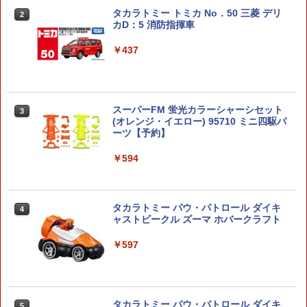
メカニカルギア Space Shuttle LKA02
2
タカラトミー トミカ No．50 三菱 デリ
DIYキット
2
カD：5 消防指揮車
2026年8月下旬 再販 エンスカイ ばら 3
ファイアフライ メインスプリング [漢ば
2
2
個/5個/BOX11個入り スター・ウォーズ
ね] 東京マルイ エアーコッキング 92F/M
￥6,584
マンダロリアン グローグー ソフビパペ
8000 用 メール便 対応商品 ポスト投函
￥437
ットマスコット 1BOX PVC
ネコポス ゆうパケット
￥5,380
￥1,269
送料無料◆トミカリミテッドヴィンテー
3
スーパーFM 蛍光カラーシャーシセット
ジ トヨペット コロナ 1500デラックス 2
3
(オレンジ・イエロー) 95710 ミニ四駆パ
種セット (LV-64c 連続10万Km高速走行
ーツ【予約】
公開テスト車 64年式 /LV-222a 水色 66
【BOX】 BE＠RBRICK SERIES 52 24個
【在庫処分セール】 タクティカルゴーグ
3
3
年式) 1/64 ミニカー トミーテック 34210
入り ｜ ベアブリック シリーズ メディコ
ル 4色 レンズ サバゲー ゴーグル シュー
6/341987 【1月予約】
￥594
ム・トイ MEDICOM TOY フィギュア
ティンググラス 保護メガネ ゲーミング
サバゲーゴーグル サバゲー ゴーグル タ
クティカル ボレー ゴーグル サバチ バイ
￥6,800
￥14,500
ク エアガン 送料無料
タカラトミー パウ・パトロール ダイキ
4
￥1,300
ャストビークル ズーマ ホバークラフト
1/72 『ゾイド -ZOIDS-』 EPZ-003 グレ
2026年11月予約 ガチャ【めじるしじゅ
4
4
ートサーベル マーキングプラスVer. 【Z
￥597
えりーず エジプト編 ノーマル7種セット
D135R】 (プラモデル)
カプセルトイ】
【2本セット】 2025年10月入荷分 実物
4
SUREFIRE シュアファイア SF123A 純
￥6,936
￥2,300
正 リチウム バッテリー 電池 3v 正規品 /
2個 | フラッシュライト ウエポンライト
タカラトミー パウ・パトロール ダイキ
5