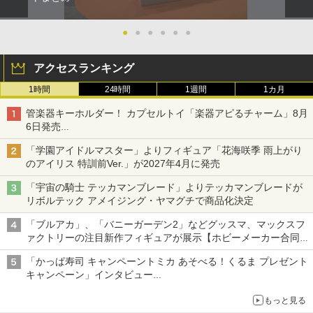
●
●
●
●
●
●
アクセスランキング
1時間
24時間
1週間
1カ月
管楽器キーホルダー！ カプセルトイ「楽器アピるチャーム」8月
6日発売
チューバ、テナサクなど5種各3色
「学園アイドルマスター」よりフィギュア「花海咲季 雨上がり
のアイリス 特訓前Ver.」が2027年4月に発売
「宇宙の騎士 テッカマンブレード」よりテッカマンブレードが
リボルテック アメイジング・ヤマグチで商品化決定
「ブルアカ」、「バニーガーデン2」などグッスマ、マックスフ
ァクトリーの注目新作フィギュアが展示【ホビーメーカー合同展
示会】
「かっぱ寿司 キャンペーントミカ あそべる！くるま プレゼント
キャンペーン」インタビュー
子どもが楽しめるかっぱ寿司ならではの体験とコラボの楽しさを
もっと見る
追求