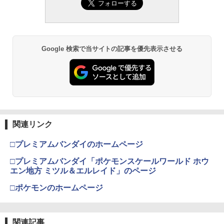
RX 約150mm PVC&ABS&布製 塗装済み
色分け済みプラモデル
小銃 18歳以上 ガスブローバック
モデル用工具 74123
可動フィギュア
￥1,850
￥193,900
￥2,781
￥11,300
Google 検索で当サイトの記事を優先表示させる
BANDAI SPIRITS(バンダイスピリッツ)
東京マルイ(TOKYO MARUI) No.21 H&K
LOCTITE(ロックタイト) シールはがし
3
3
3
TAMASHII NATIONS S.H.フィギュアー
30MS SIS-H00 セスティエ[カラーC] 色
USP HG 18歳以上エアーHOPハンドガン
プレミアム 220ml
3
ツ ONE PIECE シャンクス -マリンフォ
分け済みプラモデル
ード頂上決戦- 約165mm PVC&ABS&布
￥3,409
￥962
製 塗装済み可動フィギュア
￥4,682
￥8,918
クラウンモデル AK47 10歳以上 エアー
4
関連リンク
タミヤ(TAMIYA) メイクアップ材シリー
BANDAI SPIRITS(バンダイ スピリッツ)
コッキングライフル ブラック
4
4
ズ No.3 タミヤセメント(角びん) 40ml 模
HGAW 機動新世紀ガンダムX ガンダムエ
□プレミアムバンダイのホームページ
型用接着剤 87003
タカラトミー(TAKARA TOMY) T-SPAR
アマスター 1/144スケール 色分け済みプ
￥4,761
4
K トランスフォーマー ニューレジェンズ
ラモデル
□プレミアムバンダイ「ポケモンスケールワールド ホウ
NL-06 オートボット コスモス 可動フィ
￥184
エン地方 ミツル＆エルレイド」のページ
ギュア
￥3,732
東京マルイ(TOKYO MARUI) No.16 H&K
5
□ポケモンのホームページ
￥4,440
USP 10歳以上エアーHOPハンドガン 手
GSIクレオス Mr.トップコート 水性プレ
動
5
ミアムトップコートスプレー つや消し 8
BANDAI SPIRITS(バンダイ スピリッツ)
5
8ml ホビー用仕上材 B603
30MS Fate/Grand Order アルトリア・
￥2,666
関連記事