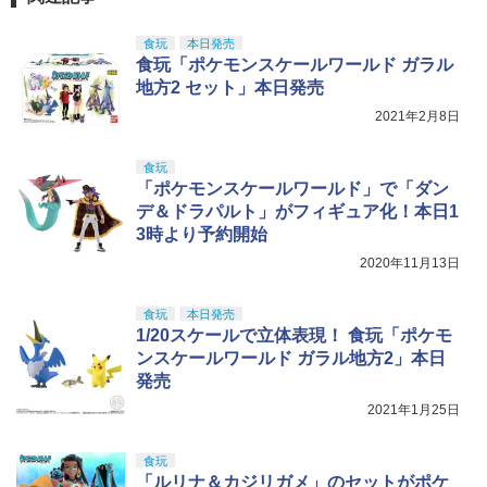
TAMASHII NATIONS S.H.フィギュアー
キャスター 色分け済みプラモデル
5
ツ 攻殻機動隊 THE GHOST IN THE SHE
￥710
LL 草薙素子 約140mm PVC&ABS製 塗
食玩
本日発売
￥7,800
装済み可動フィギュア
食玩「ポケモンスケールワールド ガラル
地方2 セット」本日発売
￥9,618
2021年2月8日
食玩
「ポケモンスケールワールド」で「ダン
デ＆ドラパルト」がフィギュア化！本日1
3時より予約開始
2020年11月13日
食玩
本日発売
1/20スケールで立体表現！ 食玩「ポケモ
ンスケールワールド ガラル地方2」本日
発売
2021年1月25日
食玩
「ルリナ＆カジリガメ」のセットがポケ