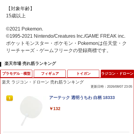
【対象年齢】
15歳以上
©2021 Pokemon.
©1995-2021 Nintendo/Creatures Inc./GAME FREAK inc.
ポケットモンスター・ポケモン・Pokemonは任天堂・ク
リーチャーズ・ゲームフリークの登録商標です。
楽天市場 売れ筋ランキング
プラモデル・模型
フィギュア
トイガン
ラジコン・ドローン
楽天 ラジコン・ドローン 売れ筋ランキング
更新日時：2026/08/07 23:05
1/700 ロシア海軍 航空母艦 アドミラル・
【ドリームズ公式】 SMISKI Strap Acce
【エントリー最大10倍＆3％クーポン】
アーテック 透明うちわ 白柄 18333
1
1
1
1
クズネツォフ 【M51】 (プラモデル)
ssories Series 1 スミスキー ストラップ
電動ブローバック 10歳以上用 ハイキ
アクセサリー シリーズ 1 ブラインドカプ
ャパシリーズ用35連ロングスペアマガジ
￥132
セル(1個入) / アソートボックス(24個入)
ン 【あす楽】
￥6,528
￥550
￥1,078