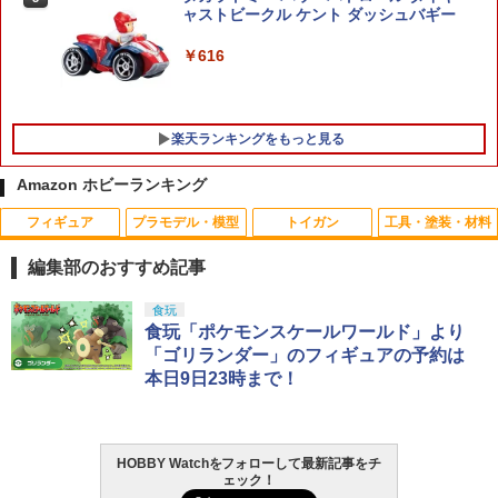
ウェポンライト タクティカルライト用バ
ャストビークル ケント ダッシュバギー
ッテリー
1/1 『メガミデバイス』 デザイアメイデ
HiPlay VERYCOOL 1/6 シリコン製 女性
5
5
￥616
ン レイダー シュガーグレイズ 【KP86
素体 豊満体型 サマーホーム版 VCD-03-1
￥1,320
8】 (プラモデル)
シームレス 素体 アクションフィギュア
カスタム パーツ ドール 可動フィギュア
コレクション ホビー ギフト プレゼント
￥6,959
楽天ランキングをもっと見る
【エントリー最大10倍＆3％クーポン】
￥15,590
5
WARHEAD製 天然由来成分PLA配合 B
Amazon ホビーランキング
B弾 0.28g 約2400発 高精度 高真球 【あ
す楽】
フィギュア
プラモデル・模型
トイガン
工具・塗装・材料
￥1,380
編集部のおすすめ記事
タカラトミー(TAKARA TOMY) T-SPAR
BANDAI SPIRITS(バンダイ スピリッツ)
東京マルイ(TOKYO MARUI) No.25 コル
GSIクレオス Mr.トップコート 水性プレ
食玩
1
1
1
1
K トランスフォーマー ニューレジェンズ
30MS SIS-J00 メルンジャ[カラーA] 色
ト ガバメント HG 18歳以上エアーHOP
ミアムトップコートスプレー 光沢 88ml
食玩「ポケモンスケールワールド」より
NL-07 サウンドウェーブ 可動フィギュア
分け済みプラモデル
ハンドガン
ホビー用仕上材 B601
「ゴリランダー」のフィギュアの予約は
本日9日23時まで！
￥4,440
￥4,200
￥3,384
￥748
HOBBY Watchをフォローして最新記事をチ
TAMASHII NATIONS S.H.フィギュアー
HG 機動戦士ガンダム00 グラハム専用ユ
東京マルイ (TOKYO MARUI) ガスブロー
タミヤ クラフトツールシリーズ No.123
2
2
2
2
ェック！
ツ（真骨彫製法） 仮面ライダーBLACK
ニオンフラッグカスタム 1/144スケール
バックマシンガン No.14 20式 5.56mm
先細薄刃ニッパー (ゲートカット用) プラ