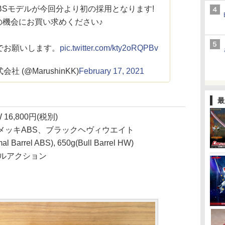
BSモデルが今回分より初の採用となります!
の機会にお買い求めください♪
でお願いします。
pic.twitter.com/kty2oRQPBv
 (@MarushinKK)
February 17, 2021
最
16,800円(税別)
メッキABS、ブラックヘヴィウエイト
arrel ABS), 650g(Bull Barrel HW)
ブルアクション