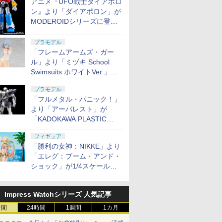
アニメ『UFO戦士ダイアポロ
ン』より「ダイアポロン」が
MODEROIDシリーズに登
場。2027年2月に発売
プラモデル
「フレームアームズ・ガー
ル」より「ミヅキ School
Swimsuits ホワイトVer.」が8
月10日から予約開始決定！
プラモデル
「フルメタル・パニック！」
より「アーバレスト」が
「KADOKAWA PLASTIC
MODEL SERIES」から1/48
フィギュア
スケールで登場！
「勝利の女神：NIKKE」より
「エレグ：ブーム・アンド・
ショック」が1/4スケールで
フィギュア化！
Impress Watchシリーズ 人気記事
時間
24時間
1週間
1カ月