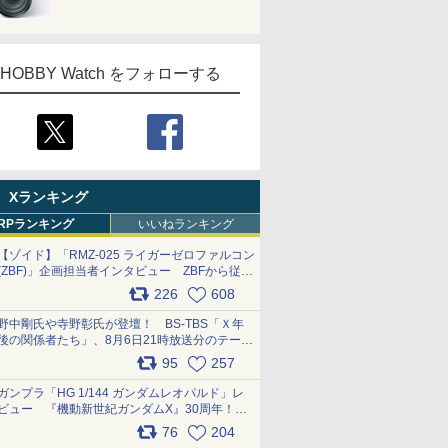
HOBBY Watch をフォローする
Xランキング
RPランキング
いいねランキング
【ゾイド】「RMZ-025 ライガーゼロファルコン
(ZBF)」企画担当者インタビュー ZBFから従来
デザインまで再現可能なボリューム満点のキッ
226
608
ト pic.x.com/6zOqQAQKkX
野中剛氏や寺野彰氏が登壇！ BS-TBS「Ｘ年
後の関係者たち」、8月6日21時放送分のテーマ
は「超合金」！ pic.x.com/uWyt1uyuFm
95
257
ガンプラ「HG 1/144 ガンダムレオパルド」レ
ビュー 『機動新世紀ガンダムX』30周年！イ
ンナーアームガトリングの変形機構まで再現し
76
204
最新フォーマットでキット化！