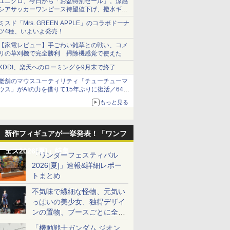
ユニクロ、今日から「お盆特別セール」。涼感
シアサッカーワンピース待望値下げ、撥水ギア
ショーツは1990円に
ミスド「Mrs. GREEN APPLE」のコラボドーナ
ツ4種、いよいよ発売！
【家電レビュー】手ごわい雑草との戦い、コメ
リの草刈機で完全勝利 掃除機感覚で使えた
KDDI、楽天へのローミングを9月末で終了
老舗のマウスユーティリティ「チューチューマ
ウス」がAIの力を借りて15年ぶりに復活／64bit
化、Windows 10/11、「Chrome」も走り回
もっと見る
る。復活記念で2026年末まで500円
新作フィギュアが一挙発表！「ワンフ
ェス2026[夏]」特集
「ワンダーフェスティバル
2026[夏]」速報&詳細レポー
トまとめ
不気味で繊細な怪物、元気い
っぱいの美少女、独得デザイ
ンの置物、ブースごとに全く
異なる世界が広がる一般ディ
「機動戦士ガンダム ジオン