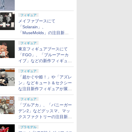
フィギュア
メイファブースにて
「Solarain」、
「MuseMolds」の注目新作
フィギュアが展示【ホビーメ
フィギュア
ーカー合同展示会】
東京フィギュアブースにて
「FGO」、「ブルーアーカ
イブ」などの新作フィギュア
が展示【ホビーメーカー合同
フィギュア
展示会】
「超かぐや姫！」や「アズレ
ン」などキュート＆セクシー
な注目新作フィギュアが展示
【ホビーメーカー合同展示
フィギュア
会】
「ブルアカ」、「バニーガー
デン2」などグッスマ、マッ
クスファクトリーの注目新作
フィギュアが展示【ホビーメ
プラモデル
ーカー合同展示会】