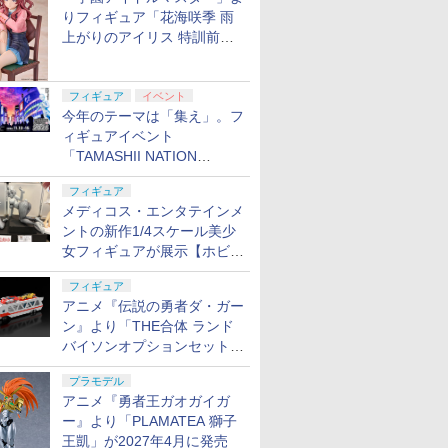
りフィギュア「花海咲季 雨
上がりのアイリス 特訓前
Ver.」が2027年4月に発売
フィギュア
イベント
今年のテーマは「集え」。フ
ィギュアイベント
「TAMASHII NATION
2026」が11月13日より開催
フィギュア
決定
メディコス・エンタテインメ
ントの新作1/4スケール美少
女フィギュアが展示【ホビー
メーカー合同展示会】
フィギュア
アニメ『伝説の勇者ダ・ガー
ン』より「THE合体 ランド
バイソンオプションセット」
が2027年5月に発売
プラモデル
アニメ『勇者王ガオガイガ
ー』より「PLAMATEA 獅子
王凱」が2027年4月に発売