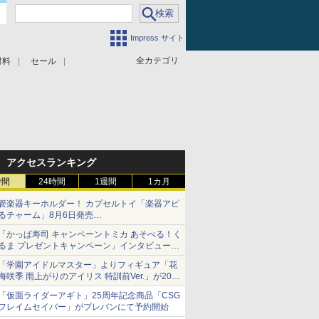
Impress サイト
全カテゴリ
材料
セール
アクセスランキング
時間
24時間
1週間
1カ月
管楽器キーホルダー！ カプセルトイ「楽器アピ
るチャーム」8月6日発売
チューバ、テナサクなど5種各3色
「かっぱ寿司 キャンペーントミカ あそべる！く
るま プレゼントキャンペーン」インタビュー
子どもが楽しめるかっぱ寿司ならではの体験と
「学園アイドルマスター」よりフィギュア「花
コラボの楽しさを追求
海咲季 雨上がりのアイリス 特訓前Ver.」が2027
年4月に発売
「仮面ライダーアギト」25周年記念商品「CSG
フレイムセイバー」がプレバンにて予約開始