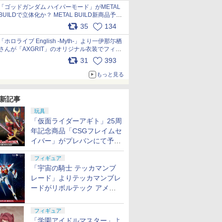
pic.x.com/nszPIDTpbg
「ゴッドガンダム ハイパーモード」がMETAL
BUILDで立体化か？ METAL BUILD新商品予告
が公開 pic.x.com/HIcLLIM3ar
35
134
「ホロライブ English -Myth-」より一伊那尓栖
さんが「AXGRIT」のオリジナル衣装でフィギ
ュア化 pic.x.com/YMGhdIAzNa
31
393
もっと見る
新記事
玩具
「仮面ライダーアギト」25周
年記念商品「CSGフレイムセ
イバー」がプレバンにて予約
開始
フィギュア
「宇宙の騎士 テッカマンブ
レード」よりテッカマンブレ
ードがリボルテック アメイ
ジング・ヤマグチで商品化決
定
フィギュア
「学園アイドルマスター」よ