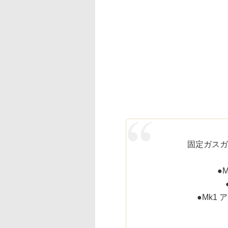
固定ガスガ
●
●Mk1