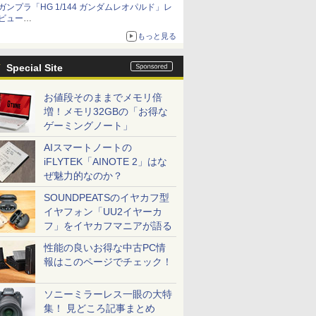
ガンプラ「HG 1/144 ガンダムレオパルド」レ
ビュー
『機動新世紀ガンダムX』30周年！インナーア
もっと見る
ームガトリングの変形機構まで再現し最新フォ
ーマットでキット化！
Special Site
お値段そのままでメモリ倍
増！メモリ32GBの「お得な
ゲーミングノート」
AIスマートノートの
iFLYTEK「AINOTE 2」はな
ぜ魅力的なのか？
SOUNDPEATSのイヤカフ型
イヤフォン「UU2イヤーカ
フ」をイヤカフマニアが語る
性能の良いお得な中古PC情
報はこのページでチェック！
ソニーミラーレス一眼の大特
集！ 見どころ記事まとめ