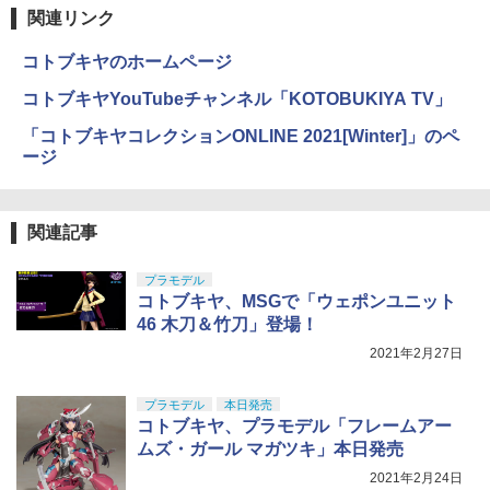
￥660
東京マルイ No.10 ハイキャパ5.1 10歳以
4
関連リンク
タミヤ(TAMIYA) メイクアップ材シリー
上 電動ブローバック フルオート
4
ズ No.3 タミヤセメント(角びん) 40ml 模
TAMASHII NATIONS S.H.フィギュアー
4
コトブキヤのホームページ
型用接着剤 87003
ツ ONE PIECE シャンクス -マリンフォ
Sachiプラモ VERTヤスリ Type-S 【プ
￥3,815
4
ード頂上決戦- 約165mm PVC&ABS&布
ロモデラー共同開発】 超極細 ガラスヤ
コトブキヤYouTubeチャンネル「KOTOBUKIYA TV」
製 塗装済み可動フィギュア
スリ ５点セット ガンプラ プラモデル ゲ
ノズルフィルター SN20FL
￥184
5
ート処理 模型 フィギュア［知的財産権
「コトブキヤコレクションONLINE 2021[Winter]」のペ
登録済］ verty-s
￥9,900
￥440
東京マルイ No.22 M92Fミリタリーモデ
5
ージ
ル HG 18歳以上エアーHOPハンドガン
￥2,320
GSIクレオス Mr.トップコート 水性プレ
手動
5
ミアムトップコートスプレー つや消し 8
8ml ホビー用仕上材 B603
TAMASHII NATIONS S.H.フィギュアー
￥3,584
5
関連記事
ツ 攻殻機動隊 THE GHOST IN THE SHE
LL 草薙素子 約140mm PVC&ABS製 塗
BANDAI SPIRITS(バンダイ スピリッツ)
￥710
5
装済み可動フィギュア
HGUC 200 機動戦士Zガンダム 百式 1/14
プラモデル
4スケール 色分け済みプラモデル
コトブキヤ、MSGで「ウェポンユニット
￥9,544
46 木刀＆竹刀」登場！
￥1,674
2021年2月27日
プラモデル
本日発売
コトブキヤ、プラモデル「フレームアー
ムズ・ガール マガツキ」本日発売
2021年2月24日