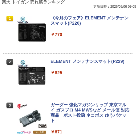
楽天 トイガン 売れ筋ランキング
更新日時：2026/08/06 09:05
▲アンテナチューブ (黒) 4本入り,イーグ
2026年9月予約 ガチャ【ポケモン 30周
《今月のフェア》ELEMENT メンテナン
1
1
1
ル2351V2（ゆうパケット）
年 メタルチャームマスコット 〜アロー
スマット(P220)
ラ、ガラル、パルデア〜 コンプリート 7
種セット カプセルトイ】
￥618
￥770
￥3,780
ハイパークルーザー2
2
ELEMENT メンテナンスマット(P229)
2
【中古】 【未開封品】 英雄勇像 ウルト
￥1,087
2
ラセブン ウルトラセブン BANDAI NAM
￥825
CO/バンダイナムコ フィギュア
￥3,950
HG 1/144スケール 機動戦士ガンダム00
3
ガーダー 強化マガジンリップ 東京マル
[ダブルオー] 【グラハム専用ユニオンフ
3
イ ガスブロ M4 MWSなど メール便 対応
ラッグカスタム】
【S.H.Figuarts】スーパーサイヤ人ベジ
3
商品 ポスト投函 ネコポス ゆうパケッ
ータ -目覚めるスーパーサイヤ人の血- [2
ト
025年9月再販]『ドラゴンボールZ』新品
￥1,960
塗装済み可動フィギュア
￥871