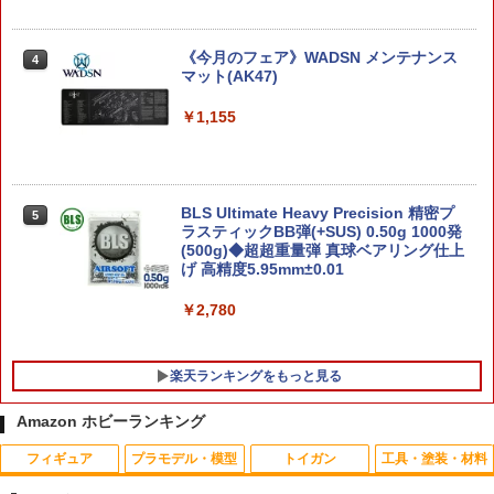
￥3,960
1/144 HG レジェンドガンダム 「機動戦
4
士ガンダムSEED DESTINY」 ガンプラ
《今月のフェア》WADSN メンテナンス
4
マット(AK47)
＜つみ重ねられるフィギュアケース＞フ
￥2,200
4
ィギュアコレクション・スタックスクエ
￥1,155
ア（ユニット）増設用 日本製＜当店その
他人気No.1＞ハーフ棚2枚付き【シンコ
ハンガー公式】｜ディスプレイ コレクシ
ョン ケース 棚 アクリル 卓上 ラック ス
アオシマ 1/32 楽プラ スナップキット N
5
タッキング 収納 Figure Collection
o.CM-6 頭文字D 文太のインプレッサ プ
BLS Ultimate Heavy Precision 精密プ
ラモデル
5
ラスティックBB弾(+SUS) 0.50g 1000発
￥2,090
(500g)◆超超重量弾 真球ベアリング仕上
￥2,230
げ 高精度5.95mm±0.01
￥2,780
るかっぷ ペルソナ5 ザ・ロイヤル 主人公
5
完成品フィギュア[メガハウス]《04月予
約》
楽天ランキングをもっと見る
￥4,200
Amazon ホビーランキング
フィギュア
プラモデル・模型
トイガン
工具・塗装・材料
高圧ホース透明ホースソフトタイプ 外
1
径8mm内径5mm 1m HP85