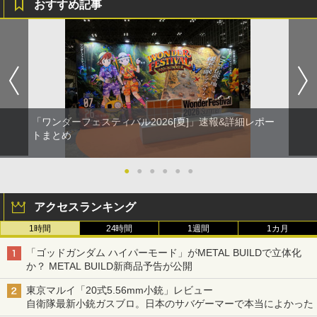
おすすめ記事
「ワンダーフェスティバル2026[夏]」速報&詳細レポー
トまとめ
●
●
●
●
●
●
アクセスランキング
1時間
24時間
1週間
1カ月
「ゴッドガンダム ハイパーモード」がMETAL BUILDで立体化
か？ METAL BUILD新商品予告が公開
東京マルイ「20式5.56mm小銃」レビュー
自衛隊最新小銃ガスブロ。日本のサバゲーマーで本当によかった