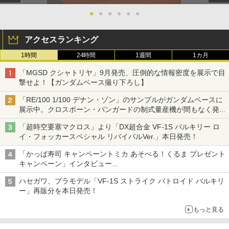
●
●
●
●
●
●
アクセスランキング
1時間
24時間
1週間
1カ月
「MGSD クシャトリヤ」9月発売、圧倒的な情報密度を展示で目
撃せよ！【ガンダムベース撮り下ろし】
「RE/100 1/100 デナン・ゾン」のサンプルがガンダムベースに
展示中。クロスボーン・バンガードの制式量産機が間もなく発送
【ガンダムベース撮り下ろし】
「超時空要塞マクロス」より「DX超合金 VF-1S バルキリー ロ
イ・フォッカースペシャル リバイバルVer.」本日発売！
「かっぱ寿司 キャンペーントミカ あそべる！くるま プレゼント
キャンペーン」インタビュー
子どもが楽しめるかっぱ寿司ならではの体験とコラボの楽しさを
ハセガワ、プラモデル「VF-1S ストライク バトロイド バルキリ
追求
ー」再販分を本日発売！
もっと見る