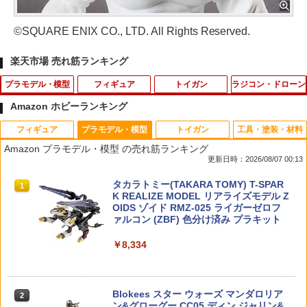
©SQUARE ENIX CO., LTD. All Rights Reserved.
楽天市場 売れ筋ランキング
プラモデル・模型
フィギュア
トイガン
ラジコン・ドローン
Amazon ホビーランキング
フィギュア
プラモデル・模型
トイガン
工具・塗装・材料
第二次世界大戦 日本の傑作機 第19号
【スクウェアエニックス】クロノ・トリ
【お買い物マラソン開催中♪ ポイント2
タミヤ OP.1384 ボディ高調整用5mmO
1
1
1
1
Amazon プラモデル・模型 の売れ筋ランキング
ガー FORM-ISM クロノ【2026年9月発
倍】【楽天1位!7冠!】 ガスブローバック/
リング （10個）
更新日時：2026/08/07 00:13
売】[グッズ]
VSR-10用 ワイドユース・エアシールチ
￥3,198
ャンバーパッキン [ハードTYPE] 東京マ
￥176
タカラトミー(TAKARA TOMY) T-SPAR
タカラトミー(TAKARA TOMY) T-SPAR
ルイ互換カスタムパーツ Laylax ライラ
1
1
￥8,096
K トランスフォーマー ニューレジェンズ
K REALIZE MODEL リアライズモデル Z
クス NINE BALL ナインボール HOP調整
NL-07 サウンドウェーブ 可動フィギュア
OIDS ゾイド RMZ-025 ライガーゼロフ
ホップアップ
ァルコン (ZBF) 色分け済み プラキット
ナット(M5x5.0) ナイロン(5入) [1-N5050
2
￥4,440
￥1,510
Blokees ロックマン Champion Class
送料無料◆ねんどろいどどーる リコリ
N](JAN：4548565359776)
2
2
￥8,334
ゼロ（ロックマンゼロ）【75711】 プラ
ス・リコイル 井ノ上たきな 喫茶リコリ
モデル
コ制服Ver. グッドスマイルカンパニー フ
￥220
ィギュア 【8月予約】
タカラトミー(TAKARA TOMY) T-SPAR
2個セット 自転車用ライト 自転車ベル バ
￥3,366
2
2
K トランスフォーマー ニューレジェンズ
Blokees スター ウォーズ マンダロリア
イク アクセサリー アヒル 迷彩プロペラ
2
￥8,480
NL-06 オートボット コスモス 可動フィ
ン&グローグー CC05 ディン ジャリン&