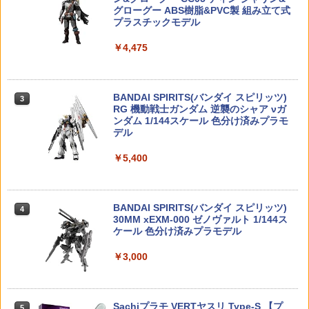
ヘルメット + 黒プロペラヘルメット 光る
ギュア
グローグー ABS樹脂&PVC製 組み立て式
電池交換可 可愛 かわいい 面白い 雑貨 サ
タミヤ OPパーツ OP913 Mフロッグ ア
3
プラスチックモデル
イクリング ミリタリー サバゲー サバイ
HS（ヒロインスタイル)シリーズ 『機界
ルミ ホイールアダプタ 53913
3
バルゲーム ウッドランド キックバイク
￥4,440
生命エルギアドール』 メカ娘 バスター
ねんどろいど 星のカービィ カービィ（6
3
バランスバイク 三輪車
￥4,475
メイデン 【MIM-0755-BM】 (プラモデ
次再販） 「マキシムトマト」付き
￥830
ル)
￥1,540
￥8,800
TAMASHII NATIONS オリジン・オブ・
￥3,548
3
バルキリー 超時空要塞マクロス VF-1J
BANDAI SPIRITS(バンダイ スピリッツ)
3
バルキリー45th Anniv. 約225mm ABS&
RG 機動戦士ガンダム 逆襲のシャア νガ
【ネコポス対応】TOPLINE(トップライ
4
ダイキャスト製 塗装済み可動フィギュア
ンダム 1/144スケール 色分け済みプラモ
FAB Defense 護身具 FCP 防犯 ブラック
ン)/TP-54013__TP-54100/高分子ポリマ
3
デル
FABディフェンス ファブディフェンス
ーシム M2.6用(10枚入)
犬 置物 シリコン カーオーナメント 車内
2026年8月予約 ガチャ【サンリオキャラ
4
4
クボタン クバトン ディフェンススティ
￥22,602
アクセサリー インテリア ダッシュボー
クターズ コインケース 第2弾 コンプリー
ック 自己防衛 ディフェンスツール クナ
￥5,400
ド かわいい フィギュア 雑貨 グッズ 洗え
ト 6種セット カプセルトイ】ガチャガチ
￥290
イ 苦内 苦無 くない Kubotan 一本拳 ト
る 飾り 子犬 オブジェ 卓上 デスク 玄関
ャ ガチャ フルコンプ
レーニング用 練習用 訓練用 鍛錬用 稽古
新車祝い プレゼント ギフト 誕生日 犬好
用 修練用 ダミー レプリカ
き 癒しグッズ 耐熱 無臭
TAMASHII NATIONS S.H.フィギュアー
￥2,580
4
ツ 呪術廻戦 伏黒甚爾 約155mm PVC&A
BANDAI SPIRITS(バンダイ スピリッツ)
4
▲SP.1427 60D ラリーブロックタイヤ ,5
5
￥1,700
BS製 塗装済み可動フィギュア
30MM xEXM-000 ゼノヴァルト 1/144ス
￥3,750
1427（ゆうパケット）
ケール 色分け済みプラモデル
￥13,750
S.H.Figuarts 『ONE PIECE』 ニコ・ロ
￥1,028
5
￥3,000
ビン -エニエス・ロビーー (塗装済み可動
東京マルイ BBローダーXL エアガン サ
4
ブラーゴ 1/43 メルセデス AMG F1 W16
フィギュア)
5
バゲー
#63 ジョージ・ラッセル 2025 Bburago
GEORGE RUSSELL ドライバー付き
タカラトミー(TAKARA TOMY) T-SPAR
￥9,350
5
￥1,961
【国内在庫品】
K トランスフォーマー ミッシングリンク
Sachiプラモ VERTヤスリ Type-S 【プ
5