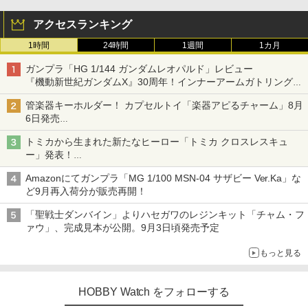
アクセスランキング
1時間
24時間
1週間
1カ月
ガンプラ「HG 1/144 ガンダムレオパルド」レビュー
『機動新世紀ガンダムX』30周年！インナーアームガトリングの
変形機構まで再現し最新フォーマットでキット化！
管楽器キーホルダー！ カプセルトイ「楽器アピるチャーム」8月
6日発売
チューバ、テナサクなど5種各3色
トミカから生まれた新たなヒーロー「トミカ クロスレスキュ
ー」発表！
詳細は後日公開予定
Amazonにてガンプラ「MG 1/100 MSN-04 サザビー Ver.Ka」な
ど9月再入荷分が販売再開！
「聖戦士ダンバイン」よりハセガワのレジンキット「チャム・フ
ァウ」、完成見本が公開。9月3日頃発売予定
もっと見る
HOBBY Watch をフォローする