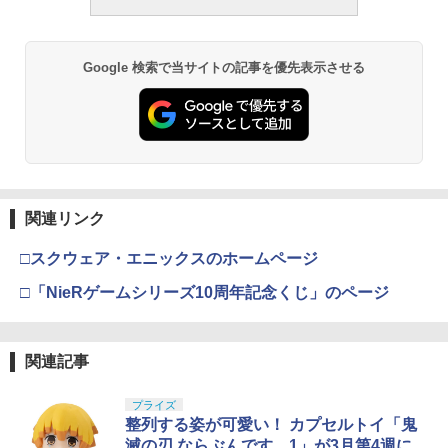
￥187,000
Google 検索で当サイトの記事を優先表示させる
タミヤ クラフトツールシリーズ No.123
東京マルイ(TOKYO MARUI) No.21 H&K
3
3
先細薄刃ニッパー (ゲートカット用) プラ
USP HG 18歳以上エアーHOPハンドガン
モデル用工具 74123
￥3,409
￥2,781
東京マルイ No.10 ハイキャパ5.1 10歳以
4
関連リンク
タミヤ(TAMIYA) メイクアップ材シリー
上 電動ブローバック フルオート
4
ズ No.3 タミヤセメント(角びん) 40ml 模
□スクウェア・エニックスのホームページ
型用接着剤 87003
￥3,815
□「NieRゲームシリーズ10周年記念くじ」のページ
￥184
クラウンモデル AK47 10歳以上 エアー
5
コッキングライフル ブラック
関連記事
GSIクレオス Mr.トップコート 水性プレ
5
ミアムトップコートスプレー つや消し 8
￥4,761
8ml ホビー用仕上材 B603
プライズ
整列する姿が可愛い！ カプセルトイ「鬼
￥710
滅の刃 ならぶんです。1」が3月第4週に