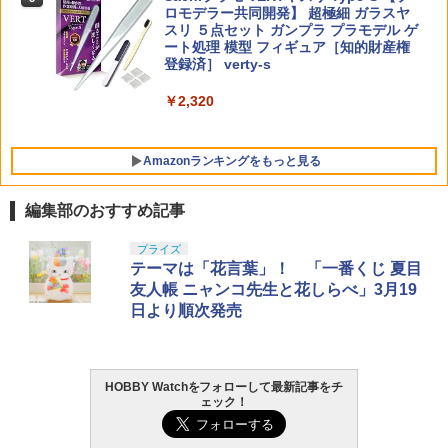
D-01 サウンドウェーブ 可動フィギュア
ロモデラー共同開発】 超極細 ガラスヤ
スリ ５点セット ガンプラ プラモデル ゲ
￥3,780
ート処理 模型 フィギュア［知的財産権
￥24,610
登録済］ verty-s
【お買い物マラソン開催中♪ ポイント2
5
倍】各社T1系ダットサイト対応 ポリカ
￥2,320
ーボネート製 保護 レンズカバー 27.5m
m プロテクター 防弾シールド 保護 割れ
キズ 傷 防止 光学機器 ダットサイト 被弾
Amazonランキングをもっと見る
東京マルイ MTD 対応 透明 ポリカレンズ
￥1,980
編集部のおすすめ記事
東京マルイ(TOKYO MARUI) No.25 コル
GSIクレオス Mr.トップコート 水性プレ
プライズ
1
1
ト ガバメント HG 18歳以上エアーHOP
ミアムトップコートスプレー 光沢 88ml
テーマは「花言葉」！ 「一番くじ 夏目
ハンドガン
ホビー用仕上材 B601
友人帳 ニャンコ先生と花しらべ」3月19
日より順次発売
￥3,384
￥748
HOBBY Watchをフォローして最新記事をチ
東京マルイ (TOKYO MARUI) ガスブロー
LOCTITE(ロックタイト) シールはがし
2
2
ェック！
バックマシンガン No.14 20式 5.56mm
プレミアム 220ml
小銃 18歳以上 ガスブローバック
￥1,013