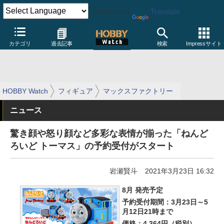
Powered by
Translate
カテゴリ
過去記事
検索
Impressサイト
HOBBY Watch
フィギュア
マックスファクトリー
ニュース
驚き顔や怒り顔など多彩な表情が揃った「ねんど
ろいど トーマス」の予約受付がスタート
岩瀬賢斗
2021年3月23日 16:32
8月 発売予定
予約受付期間：3月23日～5
月12日21時まで
価格：4,364円（税別）