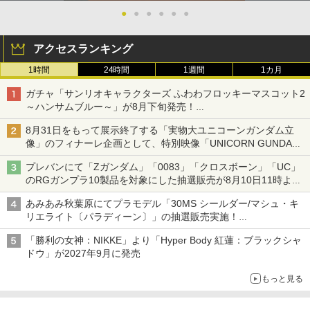
●
●
●
●
●
●
アクセスランキング
1時間
24時間
1週間
1カ月
ガチャ「サンリオキャラクターズ ふわわフロッキーマスコット2
～ハンサムブルー～」が8月下旬発売！
ポチャッコやタキシードサムたちがブルーなハンサム仕様で登場
8月31日をもって展示終了する「実物大ユニコーンガンダム立
像」のフィナーレ企画として、特別映像「UNICORN GUNDAM
Statue ― BEYOND POSSIBILITY ―」が8月22日より限定上映
プレバンにて「Zガンダム」「0083」「クロスボーン」「UC」
のRGガンプラ10製品を対象にした抽選販売が8月10日11時より
実施！
あみあみ秋葉原にてプラモデル「30MS シールダー/マシュ・キ
リエライト〔パラディーン〕」の抽選販売実施！
「30MS オプションパーツセット29(アクションウエアβ)」も対
「勝利の女神：NIKKE」より「Hyper Body 紅蓮：ブラックシャ
象
ドウ」が2027年9月に発売
もっと見る