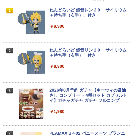
【8月中旬 発売予定】 HGUC 1/144 キュ
ねんどろいど 鏡音レン 2.0 「サイリウム
1
1
ベレイ BANDAI SPIRITS（バンダイ ス
＋持ち手（右手）」付き
ピリッツ） 機動戦士Ζガンダム ガンプラ
プラモデル（ラッピング不可）
￥6,900
￥2,200
ねんどろいど 鏡音リン 2.0 「サイリウム
2
＋持ち手（右手）」付き
【中古】【未組立】1/24 ニッサン スカ
2
イライン GTS-X R31 [20428]＜プラモデ
￥6,900
ル＞（代引き不可）6513
￥2,240
2026年8月予約 ガチャ【キーウィの醤油
3
さし コンプリート 4種セット カプセルト
イ】ガチャガチャ ガチャ フルコンプ
HGUC ハイザック 連邦軍カラー BANDA
3
I SPIRITS バンダイ スピリッツ 機動戦士
Zガンダム プラモデル ガンプラ 連邦軍
￥1,980
￥2,280
PLAMAX BP-02 バニースーツ プランニ
4