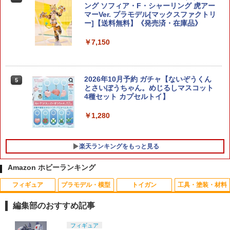
ング ソフィア・F・シャーリング 虎アー
マーVer. プラモデル[マックスファクトリ
【当店独自で＋P10倍★要エントリー】
4
ー]【送料無料】《発売済・在庫品》
【中古】[TOY] トランスフォーマー レガ
シー ユナイテッド TL-77 サイドバーン
(RID 2001ユニバース) 完成トイ タカラ
￥7,150
トミー(20241130)
￥2,390
2026年10月予約 ガチャ【ないぞうくん
5
とさいぼうちゃん。めじるしマスコット
4種セット カプセルトイ】
1/24 スポーツカーシリーズ No.378 NIS
5
SAN レパード2ドア ハードトップ280
￥1,280
X・SF-L No.24378 プラモデル タミヤ
【9月予約】
楽天ランキングをもっと見る
￥2,480
Amazon ホビーランキング
フィギュア
プラモデル・模型
トイガン
工具・塗装・材料
PEW Tactical AXLスタイル バッテリー
タミヤ VGスラストベアリンググリス TR
1
1
エニウェアー
Fシリーズ【42130】 ラジコンパーツ
編集部のおすすめ記事
￥2,290
￥880
TAMASHII NATIONS S.H.フィギュアー
BANDAI SPIRITS(バンダイ スピリッツ)
東京マルイ(TOKYO MARUI) No.25 コル
LOCTITE(ロックタイト) シールはがし
フィギュア
1
1
1
1