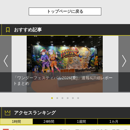
トップページに戻る
おすすめ記事
「ワンダーフェスティバル2026[夏]」速報&詳細レポー
トまとめ
●
●
●
●
●
●
アクセスランキング
1時間
24時間
1週間
1カ月