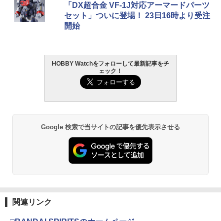
ツ（真骨彫製法） 仮面ライダーBLACK
30MS SIS-J00 メルンジャ[カラーA] 色
ト ガバメント HG 18歳以上エアーHOP
プレミアム 220ml
「DX超合金 VF-1J対応アーマードパーツ
RX 約150mm PVC&ABS&布製 塗装済み
分け済みプラモデル
ハンドガン
セット」ついに登場！ 23日16時より受注
可動フィギュア
￥962
開始
イーグル模型 SPボールエンドリムーバ
2
￥4,200
￥3,384
《今月のフェア》M4/M16用 500連 ロン
ー[GU] #3478U2-GU
2
￥12,121
グマガジン BK
￥1,298
￥1,237
HOBBY Watchをフォローして最新記事をチ
GSIクレオス Mr.トップコート 水性プレ
BANDAI SPIRITS(バンダイ スピリッツ)
東京マルイ (TOKYO MARUI) ガスブロー
2
2
2
ェック！
ミアムトップコートスプレー 光沢 88ml
タカラトミー(TAKARA TOMY) T-SPAR
機動警察パトレイバー EZY RG 1/48 AV-
バックマシンガン No.14 20式 5.56mm
2
ホビー用仕上材 B601
K トランスフォーマー ニューレジェンズ
98Plus (イングラム・プラス) 色分け済
小銃 18歳以上 ガスブローバック
NL-07 サウンドウェーブ 可動フィギュア
みプラモデル
ラジコン ラジコンカー 車 子供 おもちゃ
3
￥748
￥197,900
【バラ売り】 2025年10月入荷分 実物 S
BMW レクサス シボレー ランボルギーニ
3
￥4,440
￥6,600
UREFIRE シュアファイア SF123A 純正
ベントレー RC 1:24 セレクトアソート
リチウム バッテリー 電池 3v 正規品 / 1
プレゼント ギフト クリスマス
Google 検索で当サイトの記事を優先表示させる
本 単品 | フラッシュライト ウエポンライ
ト ウェポンライト タクティカルライト
タミヤ クラフトツールシリーズ No.123
東京マルイ(TOKYO MARUI) No.21 H&K
3
￥2,280
3
用バッテリー
先細薄刃ニッパー (ゲートカット用) プラ
TAMASHII NATIONS S.H.フィギュアー
マックスファクトリー PLAMATEA MX
USP HG 18歳以上エアーHOPハンドガン
3
3
モデル用工具 74123
ツ ONE PIECE シャンクス -マリンフォ
ちゃん 組み立て式プラモデル ノンスケ
ード頂上決戦- 約165mm PVC&ABS&布
ール 全高約160mm
￥648
￥3,409
製 塗装済み可動フィギュア
￥2,781
【一年間保証&人気魔法フライボール】
4
￥9,980
フライングボール おもちゃ 子供 ブーメ
￥8,918
ラン ボール 飛ぶ 空飛ぶ 光る おもちゃス
PEW Tactical MOLLEパック プラットフ
ピナーボール ブーメラン スピナー ジャ
東京マルイ No.10 ハイキャパ5.1 10歳以
4
4
関連リンク
ォーム【メール便(ネコポス)可】
タミヤ(TAMIYA) メイクアップ材シリー
イロ ドローン 飛行ボール フライング ス
上 電動ブローバック フルオート
4
ズ No.3 タミヤセメント(角びん) 40ml 模
ピナー 回転式 飛行ボールトイ ミニドロ
BANDAI SPIRITS(バンダイ スピリッツ)
4