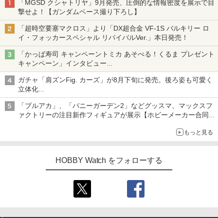
「MGSD クシャトリヤ」9月発売、圧倒的な情報密度を展示で目
撃せよ！【ガンダムベース撮り下ろし】
「超時空要塞マクロス」より「DX超合金 VF-1S バルキリー ロ
イ・フォッカースペシャル リバイバルVer.」本日発売！
「かっぱ寿司 キャンペーントミカ あそべる！くるま プレゼント
キャンペーン」インタビュー
子どもが楽しめるかっぱ寿司ならではの体験とコラボの楽しさを
ガチャ「肩ズンFig. カーズ」が8月下旬に発売。後ろ姿も可愛く
追求
立体化
ライトニング・マックィーンやメーターなど4種がラインナップ
「ブルアカ」、「バニーガーデン2」などグッスマ、マックスフ
ァクトリーの注目新作フィギュアが展示【ホビーメーカー合同展
示会】
もっと見る
HOBBY Watch をフォローする