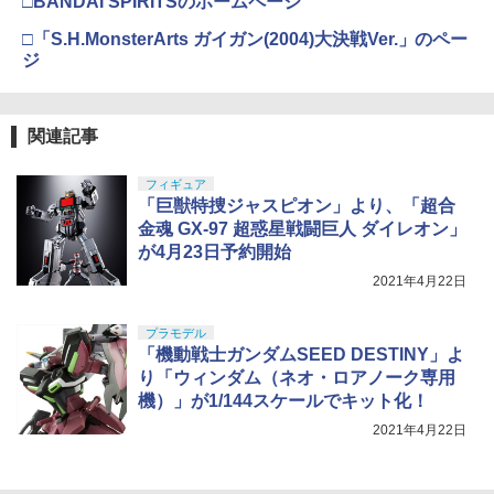
□BANDAI SPIRITSのホームページ
型用接着剤 87003
ーン プレゼント
52TOYS BLINDBOX ディズニー プリン
HGAW 機動新世紀ガンダムX ガンダムエ
￥2,830
￥3,815
4
セス On the Run シリーズ ブラインドボ
アマスター 1/144スケール 色分け済みプ
□「S.H.MonsterArts ガイガン(2004)大決戦Ver.」のペー
ックス フィギュア ガチャガチャ コレク
ラモデル
￥184
￥1,380
ジ
ション 塗装済み コレクター・誕生日・
新年のギフトに最適 (一個入り)
￥3,100
東京マルイ(TOKYO MARUI) No.16 H&K
5
東京マルイ 互換 ハイバレットガス152a
5
USP 10歳以上エアーHOPハンドガン 手
ガスガン ガス 対応 カートリッジ ボンベ
￥1,650
GSIクレオス Mr.トップコート 水性プレ
タミヤ OP.697 スーパーストック RZ モ
動
5
5
関連記事
自転車 大容量 サバゲー サバイバルゲー
ミアムトップコートスプレー つや消し 8
ーター【53697】
ム エアガン ガスガン用 ガスブローバッ
8ml ホビー用仕上材 B603
BANDAI SPIRITS(バンダイスピリッツ)
￥2,666
5
クガン LayLax
30MS SIS-H00 セスティエ[カラーC] 色
フィギュア
￥3,880
TAMASHII NATIONS S.H.フィギュアー
分け済みプラモデル
￥710
「巨獣特捜ジャスピオン」より、「超合
5
￥1,770
ツ 攻殻機動隊 THE GHOST IN THE SHE
金魂 GX-97 超惑星戦闘巨人 ダイレオン」
LL 草薙素子 約140mm PVC&ABS製 塗
￥4,500
が4月23日予約開始
装済み可動フィギュア
2021年4月22日
￥9,000
プラモデル
「機動戦士ガンダムSEED DESTINY」よ
り「ウィンダム（ネオ・ロアノーク専用
機）」が1/144スケールでキット化！
2021年4月22日