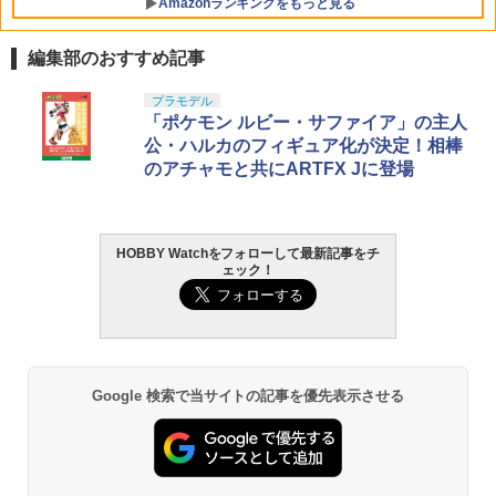
Amazonランキングをもっと見る
編集部のおすすめ記事
タカラトミー(TAKARA TOMY) T-SPAR
東京マルイ(TOKYO MARUI) No.25 コル
LOCTITE(ロックタイト) シールはがし
プラモデル
1
1
1
K REALIZE MODEL リアライズモデル Z
ト ガバメント HG 18歳以上エアーHOP
プレミアム 220ml
「ポケモン ルビー・サファイア」の主人
OIDS ゾイド RMZ-025 ライガーゼロフ
ハンドガン
公・ハルカのフィギュア化が決定！相棒
ァルコン (ZBF) 色分け済み プラキット
￥1,013
のアチャモと共にARTFX Jに登場
￥3,384
￥8,334
HOBBY Watchをフォローして最新記事をチ
GSIクレオス Mr.トップコート 水性プレ
東京マルイ (TOKYO MARUI) ガスブロー
2
2
ェック！
ミアムトップコートスプレー 光沢 88ml
Blokees スター ウォーズ マンダロリア
バックマシンガン No.14 20式 5.56mm
2
ホビー用仕上材 B601
ン&グローグー CC05 ディン ジャリン&
小銃 18歳以上 ガスブローバック
グローグー ABS樹脂&PVC製 組み立て式
プラスチックモデル
￥748
￥187,000
￥4,475
Google 検索で当サイトの記事を優先表示させる
タミヤ クラフトツールシリーズ No.123
東京マルイ(TOKYO MARUI) No.21 H&K
3
3
先細薄刃ニッパー (ゲートカット用) プラ
USP HG 18歳以上エアーHOPハンドガン
モデル用工具 74123
BANDAI SPIRITS(バンダイ スピリッツ)
3
RG 機動戦士ガンダム 逆襲のシャア νガ
￥3,409
ンダム 1/144スケール 色分け済みプラモ
￥2,691