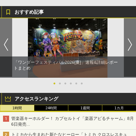
おすすめ記事
「ワンダーフェスティバル2026[夏]」速報&詳細レポー
トまとめ
●
●
●
●
●
●
アクセスランキング
1時間
24時間
1週間
1カ月
管楽器キーホルダー！ カプセルトイ「楽器アピるチャーム」8月
6日発売
チューバ、テナサクなど5種各3色
トミカから生まれた新たなヒーロー「トミカ クロスレスキュ