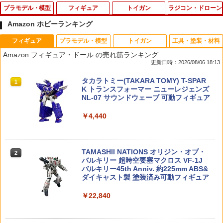
プラモデル・模型
フィギュア
トイガン
ラジコン・ドローン
Amazon ホビーランキング
フィギュア
プラモデル・模型
トイガン
工具・塗装・材料
RAI’S 1/64 日産 フェアレディ Z nismo
スヌーピー&ウッドストック カーサーフ
ハイテック Li-Po 11.1V 1000mAh 20C
ミニ四駆 GP.297 72mm中空ステンレス
1
1
1
1
Amazon フィギュア・ドール の売れ筋ランキング
(Z34) 警視庁交通機動隊車両 (4交212) Li
ィン 11.8cm | ジムショア ピーナッツ グ
3S(ディーンズ)リポバッテリー◆Tシェ
シャフト【新品】 グレードアップパーツ
更新日時：2026/08/06 18:13
mited Edition ミニカー H7640041 【未
ッズ フィギュア 人形 置物 彫刻 Jim Sho
イプ 2Pコネクター 電動ガンのモーター
改造
定予約】
re 正規輸入品
に優しい穏やかなパワー供給を実現する
タカラトミー(TAKARA TOMY) T-SPAR
20Cレート AEG リチウムポリマー
1
￥428
K トランスフォーマー ニューレジェンズ
￥3,980
￥15,400
NL-07 サウンドウェーブ 可動フィギュア
￥2,640
￥4,440
ミニ四駆 GP.400 フッソコートギヤシャ
2
【当店独自で＋P10倍★要エントリー】
[予約]26年10月 S.H.Figuarts 仮面ライ
フト (ツバ付2本)【新品】 グレードアッ
2
2
【中古】[PTM] HG 1/100 VF-25F メサ
ダーギーツIX 管理ST:031629321031
Maple Leaf Crazy Jet インナーバレル 1
プパーツ 改造
2
イアバルキリー(早乙女アルト機) マクロ
13mm for GBB(TM M1911/Hi-CAPA/ME
TAMASHII NATIONS オリジン・オブ・
スF(フロンティア) プラモデル(5072046)
U)◆マルイ WE KJ等 ガスブロ対応 6.04
2
￥16,800
￥428
バルキリー 超時空要塞マクロス VF-1J
バンダイスピリッツ(20260321)
mm メープルリーフ
バルキリー45th Anniv. 約225mm ABS&
ダイキャスト製 塗装済み可動フィギュア
￥4,233
￥3,080
タカラトミー ポケモン モンコレ MS−23
3
￥22,840
1/6 『その着せ替え人形（ビスク・ドー
ピチュー
3
ル）は恋をする』 黒江雫 cosplay by M
arin (塗装済み完成品フィギュア)
RG 1/144 ガンダムエピオン プラモデル
MTM ケースガード ライフル ミディアム
￥547
3
3