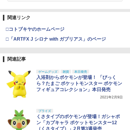
デル
￥5,400
東京マルイ No.10 ハイキャパ5.1 10歳以
4
関連リンク
タミヤ(TAMIYA) メイクアップ材シリー
上 電動ブローバック フルオート
4
ズ No.3 タミヤセメント(角びん) 40ml 模
□コトブキヤのホームページ
型用接着剤 87003
￥3,815
BANDAI SPIRITS(バンダイ スピリッツ)
4
□「ARTFX J シロナ with ガブリアス」のページ
30MM xEXM-000 ゼノヴァルト 1/144ス
￥184
ケール 色分け済みプラモデル
クラウンモデル AK47 10歳以上 エアー
5
￥2,813
コッキングライフル ブラック
関連記事
GSIクレオス Mr.トップコート 水性プレ
5
ミアムトップコートスプレー つや消し 8
￥4,761
8ml ホビー用仕上材 B603
ゲームグッズ
雑貨
本日発売
入浴剤からポケモンが登場！ 「びっく
Sachiプラモ VERTヤスリ Type-S 【プ
5
ロモデラー共同開発】 超極細 ガラスヤ
￥710
ら？たまご ポケットモンスター ポケモン
スリ ５点セット ガンプラ プラモデル ゲ
フィギュアコレクション」本日発売
ート処理 模型 フィギュア［知的財産権
登録済］ verty-s
2021年2月9日
￥2,320
プライズ
くさタイプのポケモンが登場！ガシャポ
ン「カプキャラ ポケットモンスター12
（くさタイプ）」2月第3週発売