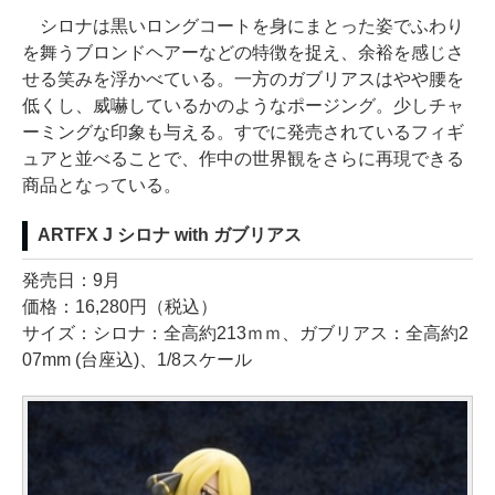
シロナは黒いロングコートを身にまとった姿でふわり
を舞うブロンドヘアーなどの特徴を捉え、余裕を感じさ
せる笑みを浮かべている。一方のガブリアスはやや腰を
低くし、威嚇しているかのようなポージング。少しチャ
ーミングな印象も与える。すでに発売されているフィギ
ュアと並べることで、作中の世界観をさらに再現できる
商品となっている。
ARTFX J シロナ with ガブリアス
発売日：9月
価格：16,280円（税込）
サイズ：シロナ：全高約213ｍｍ、ガブリアス：全高約2
07mm (台座込)、1/8スケール