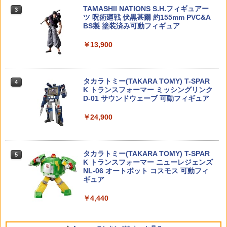
新機動戦記ガンダムW バンダイスピリッ
弾用 弾薬ケース(アモケース) 60発収納 R
TAMASHII NATIONS S.H.フィギュアー
ツ （ZP176565）
M-60-30 レッド ■ アモボックス アメリ
￥18,119
3
ツ 呪術廻戦 伏黒甚爾 約155mm PVC&A
カ製 収納 ミリタリー 銃 ハンドガン サバ
BS製 塗装済み可動フィギュア
ゲー バレットホルダー バレットケース
￥4,380
実物
タカラトミー ポケモン モンコレ MS−27
4
￥13,900
1/7 『にじさんじ』 魔界ノりりむ illustr
ライチュウ
4
￥3,131
ation by 望月けい (塗装済み完成品フィ
ギュア)
BANDAI SPIRITS RG ユニコーンガンダ
￥547
4
ム 機動戦士ガンダムUC
タカラトミー(TAKARA TOMY) T-SPAR
￥18,810
4
K トランスフォーマー ミッシングリンク
DCI Guns 次世代電動ガン用(次世代M4
￥4,510
4
D-01 サウンドウェーブ 可動フィギュア
シリーズ用）側面吸気ピストンヘッド
ラジコンカー アクションラジコン 360度
5
￥24,900
￥3,200
回転 ※色は選べません （ おもちゃ ラジ
1/7 『にじさんじ』 卯月コウ illustratio
5
コン 子供向け 車 くるま 玩具 人気 ギフ
n by 望月けい (塗装済み完成品フィギュ
ト 男の子 女の子 かっこいい リモコンカ
送料無料◆リトルアーモリー (LA-GG01)
ア)
5
ー 大人 子供 遊び 簡単操作 乾電池式 ク
ガンスリンガー・ガール ヘンリエッタ P
リスマス 誕生日 プレゼント ）【39ショ
90・P239タイプ＋(LD019) コンシール
タカラトミー(TAKARA TOMY) T-SPAR
MEU-21(SV)■【東京マルイ GBB 1911/M
￥18,810
5
5
ップ】
メントケースA セット販売 プラモデル
K トランスフォーマー ニューレジェンズ
EUシリーズ対応】GUARDER ステンレ
トミーテック 335924/290360 （ZP1727
NL-06 オートボット コスモス 可動フィ
ス リコイルプラグ 1911/MEU用/SV◆フ
34）
ギュア
￥1,280
ロントフェイスのイメチェンに！［全国
一律300円配送可能］
￥4,880
￥4,440
￥3,280