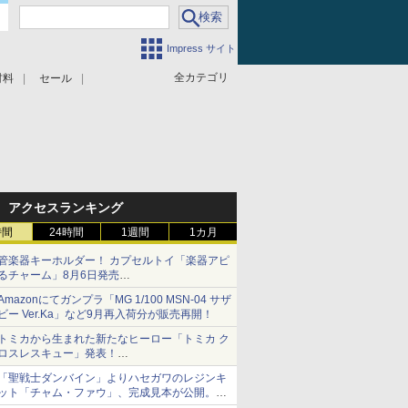
Impress サイト
全カテゴリ
材料
セール
アクセスランキング
時間
24時間
1週間
1カ月
管楽器キーホルダー！ カプセルトイ「楽器アピ
るチャーム」8月6日発売
チューバ、テナサクなど5種各3色
Amazonにてガンプラ「MG 1/100 MSN-04 サザ
ビー Ver.Ka」など9月再入荷分が販売再開！
トミカから生まれた新たなヒーロー「トミカ ク
ロスレスキュー」発表！
詳細は後日公開予定
「聖戦士ダンバイン」よりハセガワのレジンキ
ット「チャム・ファウ」、完成見本が公開。9
月3日頃発売予定