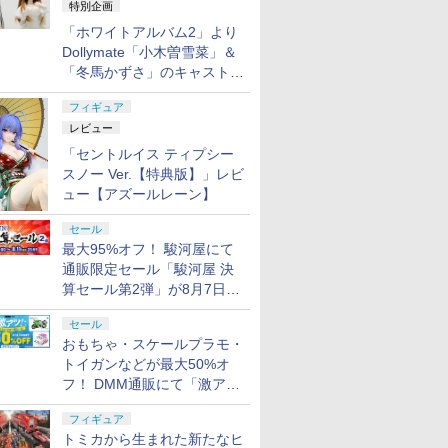
特別企画
「ホワイトアルバム2」より
Dollymate「小木曽雪菜」＆
「冬馬かずさ」のキャストド
ール実物見本が東京フィギュ
フィギュア
アギャラリーにて展示中
レビュー
「セントルイス ティプシー
スノー Ver.【特典版】」レビ
ュー【アズールレーン】
セール
最大95%オフ！ 駿河屋にて
通販限定セール「駿河屋 決
算セール第2弾」が8月7日12
時より開催
セール
おもちゃ・スケールプラモ・
トイガンなどが最大50%オ
フ！ DMM通販にて「激ア
ツ！おもちゃ・ホビー夏セー
フィギュア
ル」が開催
トミカから生まれた新たなヒ