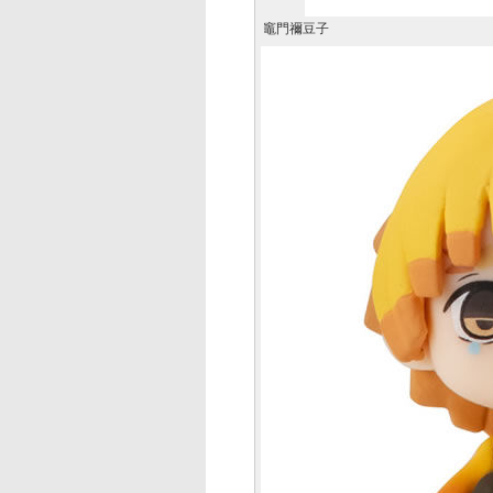
竈門禰豆子