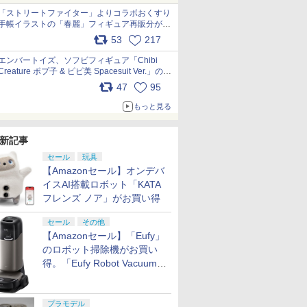
「ストリートファイター」よりコラボおくすり
手帳イラストの「春麗」フィギュア再販分が本
日出荷開始 pic.x.com/toUc1MHr41
53
217
エンバートイズ、ソフビフィギュア「Chibi
Creature ポプ子 & ピピ美 Spacesuit Ver.」の発
売中止を発表 pic.x.com/Ri45iFeYjn
47
95
もっと見る
新記事
セール
玩具
【Amazonセール】オンデバ
イスAI搭載ロボット「KATA
フレンズ ノア」がお買い得
セール
その他
【Amazonセール】「Eufy」
のロボット掃除機がお買い
得。「Eufy Robot Vacuum
Omni S2」も対象に
プラモデル