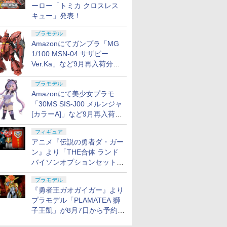
ーロー「トミカ クロスレス
キュー」発表！
プラモデル
Amazonにてガンプラ「MG
1/100 MSN-04 サザビー
Ver.Ka」など9月再入荷分が
販売再開！
プラモデル
Amazonにて美少女プラモ
「30MS SIS-J00 メルンジャ
[カラーA]」など9月再入荷分
が販売再開！
フィギュア
アニメ『伝説の勇者ダ・ガー
ン』より「THE合体 ランド
バイソンオプションセット」
が8月7日から予約受付開始！
プラモデル
『勇者王ガオガイガー』より
プラモデル「PLAMATEA 獅
子王凱」が8月7日から予約受
付開始！