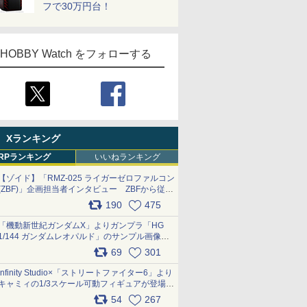
フで30万円台！
HOBBY Watch をフォローする
Xランキング
RPランキング
いいねランキング
【ゾイド】「RMZ-025 ライガーゼロファルコン
(ZBF)」企画担当者インタビュー ZBFから従来
デザインまで再現可能なボリューム満点のキッ
190
475
ト pic.x.com/6zOqQAQKkX
「機動新世紀ガンダムX」よりガンプラ「HG
1/144 ガンダムレオパルド」のサンプル画像が
公開！ 8月8日発売予定
69
301
pic.x.com/lTnGoAKCSY
Infinity Studio×「ストリートファイター6」より
キャミィの1/3スケール可動フィギュアが登場
pic.x.com/Eam6ArWJLs
54
267