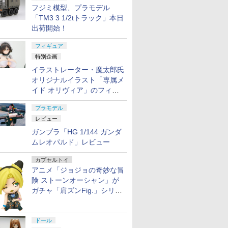
フジミ模型、プラモデル
「TM3 3 1/2tトラック」本日
出荷開始！
フィギュア
特別企画
イラストレーター・魔太郎氏
オリジナルイラスト「専属メ
イド オリヴィア」のフィギ
ュア彩色原型が東京フィギュ
プラモデル
アギャラリーにて展示中
レビュー
ガンプラ「HG 1/144 ガンダ
ムレオパルド」レビュー
カプセルトイ
アニメ「ジョジョの奇妙な冒
険 ストーンオーシャン」が
ガチャ「肩ズンFig.」シリー
ズに登場
ドール