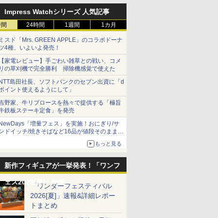
Impress Watchシリーズ 人気記事
時間
24時間
1週間
1カ月
ミスド「Mrs. GREEN APPLE」のコラボドーナ
ツ4種、いよいよ発売！
【家電レビュー】手ごわい雑草との戦い、コメ
リの草刈機で完全勝利 掃除機感覚で使えた
NTT島田社長、ソフトバンクのセブン出資に「d
ポイント使えるようにして」
吉野家、牛リブロースを熱々で提供する「極旨
牛鉄板ステーキ定食」を発売
NewDays「増量フェス」を実施！おにぎり/サ
ンドイッチ/焼きそばなど16品が値段そのままで
ボリュームアップ
もっと見る
新作フィギュアが一挙発表！「ワンフ
ェス2026[夏]」特集
「ワンダーフェスティバル
2026[夏]」速報&詳細レポー
トまとめ