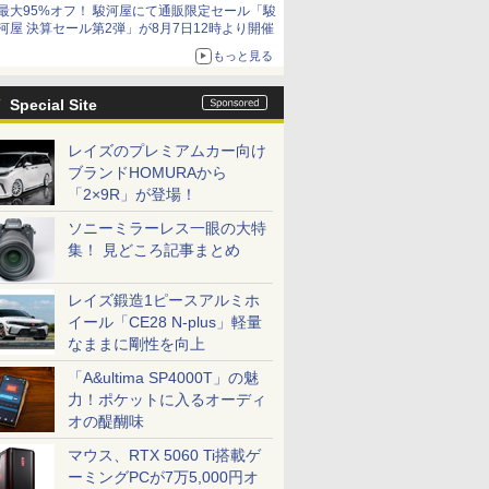
最大95%オフ！ 駿河屋にて通販限定セール「駿
河屋 決算セール第2弾」が8月7日12時より開催
もっと見る
Special Site
レイズのプレミアムカー向け
ブランドHOMURAから
「2×9R」が登場！
ソニーミラーレス一眼の大特
集！ 見どころ記事まとめ
レイズ鍛造1ピースアルミホ
イール「CE28 N-plus」軽量
なままに剛性を向上
「A&ultima SP4000T」の魅
力！ポケットに入るオーディ
オの醍醐味
マウス、RTX 5060 Ti搭載ゲ
ーミングPCが7万5,000円オ