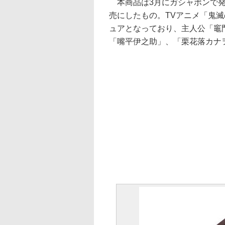
本商品は3月にガシャポンで発
売にしたもの。TVアニメ「鬼
ュアとなっており、主人公「竈
「嘴平伊之助」、「栗花落カナ