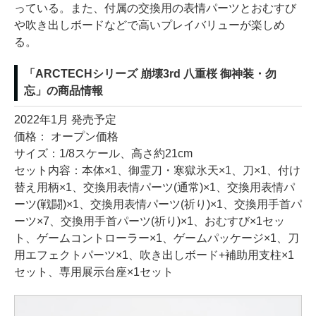
っている。また、付属の交換用の表情パーツとおむすび
や吹き出しボードなどで高いプレイバリューが楽しめ
る。
「ARCTECHシリーズ 崩壊3rd 八重桜 御神装・勿
忘」の商品情報
2022年1月 発売予定
価格： オープン価格
サイズ：1/8スケール、高さ約21cm
セット内容：本体×1、御霊刀・寒獄氷天×1、刀×1、付け
替え用柄×1、交換用表情パーツ(通常)×1、交換用表情パ
ーツ(戦闘)×1、交換用表情パーツ(祈り)×1、交換用手首パ
ーツ×7、交換用手首パーツ(祈り)×1、おむすび×1セッ
ト、ゲームコントローラー×1、ゲームパッケージ×1、刀
用エフェクトパーツ×1、吹き出しボード+補助用支柱×1
セット、専用展示台座×1セット