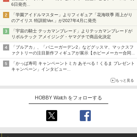
6日発売
チューバ、テナサクなど5種各3色
「学園アイドルマスター」よりフィギュア「花海咲季 雨上がり
のアイリス 特訓前Ver.」が2027年4月に発売
「宇宙の騎士 テッカマンブレード」よりテッカマンブレードが
リボルテック アメイジング・ヤマグチで商品化決定
「ブルアカ」、「バニーガーデン2」などグッスマ、マックスフ
ァクトリーの注目新作フィギュアが展示【ホビーメーカー合同展
示会】
「かっぱ寿司 キャンペーントミカ あそべる！くるま プレゼント
キャンペーン」インタビュー
子どもが楽しめるかっぱ寿司ならではの体験とコラボの楽しさを
もっと見る
追求
HOBBY Watch をフォローする