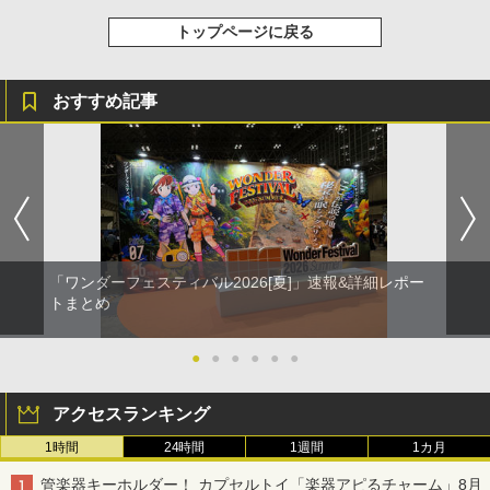
トップページに戻る
おすすめ記事
「ワンダーフェスティバル2026[夏]」速報&詳細レポー
トまとめ
●
●
●
●
●
●
アクセスランキング
1時間
24時間
1週間
1カ月
管楽器キーホルダー！ カプセルトイ「楽器アピるチャーム」8月