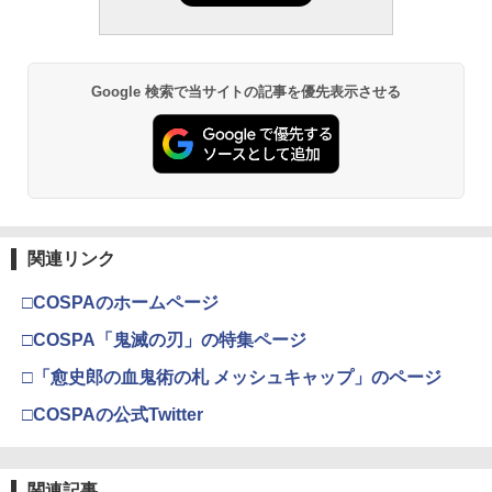
Cパーツ(パープル) ホーネットJUNWAT
3
ォッカースペシャル リバイバルVer. 約28
98Plus (イングラム・プラス) 色分け済
￥3,409
￥1,310
ANABE ※アフターパーツ※ [10007507]
0mm ABS&ダイキャスト&PVC製 塗装済
みプラモデル
￥2,674
【中古】【未開封】ROBOT魂＜SIDE M
(JAN：2000000113937)
3
み可動フィギュア
S＞MS-06R-2 ロバート・ギリアム専用
￥6,500
高機動型ザクII ver. A.N.I.M.E.「機動戦士
￥572
￥26,400
Google 検索で当サイトの記事を優先表示させる
ガンダム」＜フィギュア＞（代引き不
東京マルイ (TOKYO MARUI) ガスブロー
タクティカル ベルト ナイロン 固定 モー
3
3
GSIクレオス Mr.トップコート 水性プレ
可）6573
バックマシンガン No.14 20式 5.56mm
3
ル サスペンダー 留め具 4個セット (ブラ
ミアムトップコートスプレー 光沢 88ml
小銃 18歳以上 ガスブローバック
ック, M)
ホビー用仕上材 B601
BANDAI SPIRITS(バンダイ スピリッツ)
￥9,500
3
【ネコポス対応】ラップアップ(WRAP-U
4
【POP MART 公式ストア】THE MONS
30MS SIS-J00 メルンジャ[カラーA] 色
￥219,500
3
￥678
P)/0654-FD/アルミスパーギアシャフト
TERS Big into Energy シリーズ ぬいぐ
分け済みプラモデル
￥748
ストッパー
るみペンダント 【1ピース】 エナジーラ
ブブ labubu ラブブ らぶぶ ポップマー
￥4,100
【当店独自で＋P10倍★要エントリー】
4
￥594
ト ブラインドボックス フィギュア おも
【中古】[FIG] B賞 バトラ(幼虫) SOFVIC
東京マルイ(TOKYO MARUI) No.16 H&K
【 FMA 製】 電動ガン M4/M16シリーズ
4
関連リンク
4
ちゃ ガチャガチャ プラモデル ギフト 推
GSIクレオス Mr.トップコート 水性プレ
S 一番くじ ゴジラ 最恐怪獣王列伝 ゴジ
USP 10歳以上エアーHOPハンドガン 手
4
対応 KNSタイプ Gen.2 アンチローテー
し活 ポプマ 正規品
ミアムトップコートスプレー つや消し 8
ラvsモスラ ソフビフィギュア プライズ
動
ションリンク レプリカ アルミ / TB335 |
□COSPAのホームページ
8ml ホビー用仕上材 B603
バンダイスピリッツ(20260725)
マックスファクトリー PLAMATEA MX
東京マルイ エアガン スタンダード AEG
4
2駆前輪 リブスパイクタイヤ(60/14) [OP
5
￥2,750
ちゃん 組み立て式プラモデル ノンスケ
従来型 脱落防止 オプション カスタマイ
￥2,666
-1896](JAN：4950344548965)
□COSPA「鬼滅の刃」の特集ページ
ール 全高約160mm
￥710
ズ カスタム ドレスアップ パーツ
￥9,880
□「愈史郎の血鬼術の札 メッシュキャップ」のページ
￥621
￥10,087
￥1,600
52TOYS BLINDBOX ディズニー プリン
4
東京マルイ No.10 ハイキャパ5.1 10歳以
□COSPAの公式Twitter
5
セス On the Run シリーズ ブラインドボ
タミヤ(TAMIYA) メイクアップ材シリー
ねんどろいど 牧場物語 再会のミネラル
上 電動ブローバック フルオート
5
5
ックス フィギュア ガチャガチャ コレク
ズ No.3 タミヤセメント(角びん) 40ml 模
タウン 牧場主 クレア 「金のじょうろ」
ション 塗装済み コレクター・誕生日・
型用接着剤 87003
付き
BANDAI SPIRITS(バンダイ スピリッツ)
ライラクス ホップダイヤルアジャスタ
￥3,815
5
5
新年のギフトに最適 (一個入り)
HGAW 機動新世紀ガンダムX ガンダムエ
ー＜HOP調整用工具＞新品
関連記事