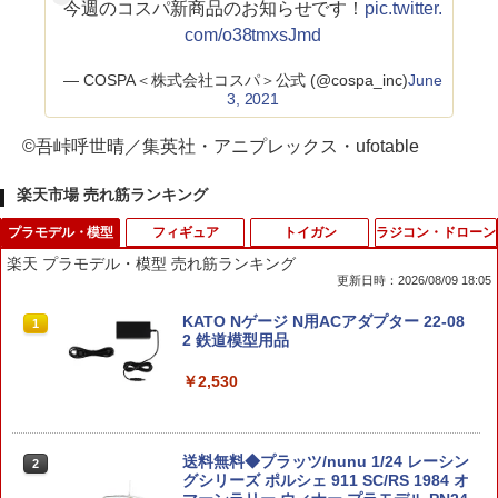
今週のコスパ新商品のお知らせです！
pic.twitter.
com/o38tmxsJmd
— COSPA＜株式会社コスパ＞公式 (@cospa_inc)
June
3, 2021
©吾峠呼世晴／集英社・アニプレックス・ufotable
楽天市場 売れ筋ランキング
プラモデル・模型
フィギュア
トイガン
ラジコン・ドローン
楽天 プラモデル・模型 売れ筋ランキング
更新日時：2026/08/09 18:05
KATO Nゲージ N用ACアダプター 22-08
1
2 鉄道模型用品
￥2,530
送料無料◆プラッツ/nunu 1/24 レーシン
2
グシリーズ ポルシェ 911 SC/RS 1984 オ