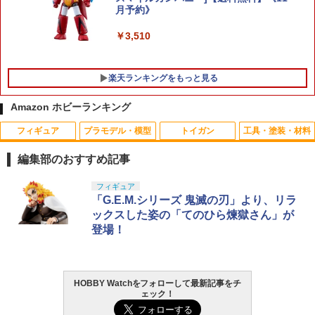
月予約》
￥3,510
楽天ランキングをもっと見る
Amazon ホビーランキング
フィギュア
プラモデル・模型
トイガン
工具・塗装・材料
西村式デッサン人形 オリーブさん GRAY
【軽量ハードケース】MILITARY-BASE
バギー用ドライバー人形セット [OP-162
1
1
1
(可動フィギュア)
(ミリタリーベース)ABS ハンドガン キャ
6](JAN：4950344546268)
編集部のおすすめ記事
リングハードガンケース 29cm BK◆ハ
ードケース/ガンケース/ガンバッグ
￥8,697
￥321
TAMASHII NATIONS S.H.フィギュアー
BANDAI SPIRITS(バンダイ スピリッツ)
東京マルイ(TOKYO MARUI) No.25 コル
LOCTITE(ロックタイト) シールはがし
フィギュア
1
1
1
1
ツ（真骨彫製法） 仮面ライダーBLACK
HG 機動新世紀ガンダムX ガンダムレオ
ト ガバメント HG 18歳以上エアーHOP
プレミアム 220ml
「G.E.M.シリーズ 鬼滅の刃」より、リラ
￥1,280
RX 約150mm PVC&ABS&布製 塗装済み
パルド 1/144スケール 色分け済みプラモ
ハンドガン
ックスした姿の「てのひら煉獄さん」が
可動フィギュア
デル
￥962
登場！
【ネコポス対応】SP.1297/タミヤ/TA05-I
2
￥3,384
S.H.Figuarts 『ONE PIECE』 シャンク
FS D部品(サスアーム)2枚
2
￥10,189
￥2,420
ス -マリンフォード頂上決戦ー (塗装済み
送料無料 タクティカル グローブ サバゲ
2
可動フィギュア)
ー用装備 フル ハーフ サバイバルグロー
￥528
ブ 指ぬき 指先 フィンガーレス 夏 冬 手
HOBBY Watchをフォローして最新記事をチ
タミヤ クラフトツールシリーズ No.123
東京マルイ(TOKYO MARUI) No.21 H&K
2
袋 サバイバルゲーム アウトドア 滑り止
￥9,309
2
ェック！
先細薄刃ニッパー (ゲートカット用) プラ
TAMASHII NATIONS DX超合金 超時空要
BANDAI SPIRITS(バンダイ スピリッツ)
USP HG 18歳以上エアーHOPハンドガン
め マジック テープ式
2
2
モデル用工具 74123
塞マクロス VF-1S バルキリー ロイ・フ
機動警察パトレイバー EZY RG 1/48 AV-