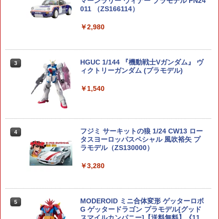
マーンラリー ウィナー プラモデル PN24
011 （ZS166114）
￥2,980
HGUC 1/144 『機動戦士Vガンダム』 ヴ
3
ィクトリーガンダム (プラモデル)
￥1,540
フジミ サーキットの狼 1/24 CW13 ロー
4
タスヨーロッパスペシャル 風吹裕矢 プ
ラモデル（ZS130000）
￥3,280
MODEROID ミニ合体変形 ゲッターロボ
5
G ゲッタードラゴン プラモデル[グッド
スマイルカンパニー]【送料無料】《11