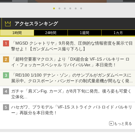
●
●
●
●
●
●
アクセスランキング
1時間
24時間
1週間
1カ月
「MGSD クシャトリヤ」9月発売、圧倒的な情報密度を展示で目
撃せよ！【ガンダムベース撮り下ろし】
「超時空要塞マクロス」より「DX超合金 VF-1S バルキリー ロ
イ・フォッカースペシャル リバイバルVer.」本日発売！
「RE/100 1/100 デナン・ゾン」のサンプルがガンダムベースに
展示中。クロスボーン・バンガードの制式量産機が間もなく発送
【ガンダムベース撮り下ろし】
ガチャ「肩ズンFig. カーズ」が8月下旬に発売。後ろ姿も可愛く
立体化
ライトニング・マックィーンやメーターなど4種がラインナップ
ハセガワ、プラモデル「VF-1S ストライク バトロイド バルキリ
ー」再販分を本日発売！
もっと見る