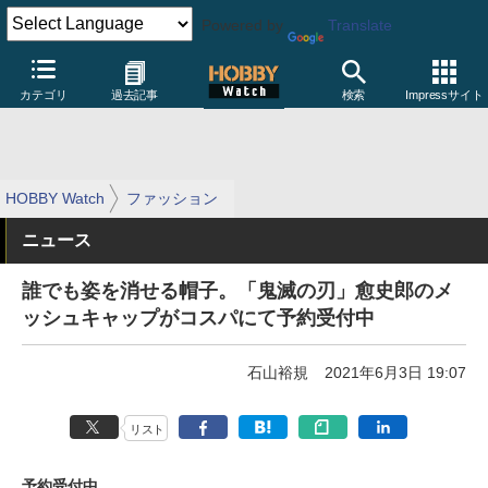
Powered by
Translate
カテゴリ
過去記事
検索
Impressサイト
HOBBY Watch
ファッション
ニュース
誰でも姿を消せる帽子。「鬼滅の刃」愈史郎のメ
ッシュキャップがコスパにて予約受付中
石山裕規
2021年6月3日 19:07
リスト
予約受付中