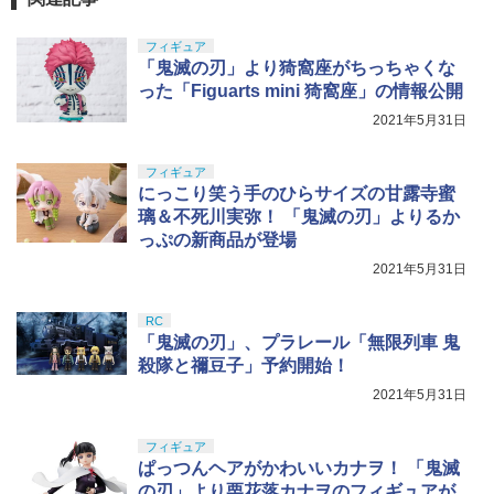
アマスター 1/144スケール 色分け済みプ
￥184
￥9,900
￥1,650
ラモデル
￥1,606
フィギュア
「鬼滅の刃」より猗窩座がちっちゃくな
￥3,600
った「Figuarts mini 猗窩座」の情報公開
TAMASHII NATIONS S.H.フィギュアー
5
2021年5月31日
ツ 呪術廻戦 懐玉・玉折 五条悟-呪術高
専- 約160mm PVC&ABS製 塗装済み可動
フィギュア
フィギュア
にっこり笑う手のひらサイズの甘露寺蜜
￥8,373
璃＆不死川実弥！ 「鬼滅の刃」よりるか
っぷの新商品が登場
2021年5月31日
RC
「鬼滅の刃」、プラレール「無限列車 鬼
殺隊と禰豆子」予約開始！
2021年5月31日
フィギュア
ぱっつんヘアがかわいいカナヲ！ 「鬼滅
の刃」より栗花落カナヲのフィギュアが