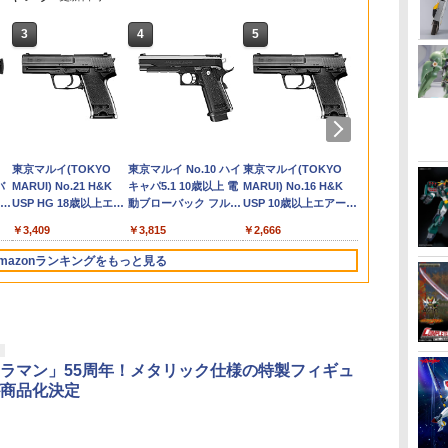
3
3
3
4
4
4
5
5
5
6
6
6
ピ
ー
倍
タ
【メディコム・トイ公
【当店独自で＋P10倍
【P5倍以上！全商品！
バランス変換ボード
【新品】9月入荷次第
ROBOT魂 (SIDE MS)
【重厚な本格派】ベル
タミヤ OP.587 5mmシ
【新品】9月入荷次第
【新品】S.H.Figuarts
Flyye EVA Soft Armor
TOPLINE ウェイトス
BEYBLADE 
【グッドスマ
【8/4-11限定
タミヤ OP.150
アク
京マ
式】MAFEX
★要エントリー】【中
8/11 1:59まで】 カネキ
(JST-XH) 4S用バラン
発送予定 HG 1/100
機動戦士ガンダム
ト メンズ タクティカ
ムセット
発送予定 HG 1/144
キルア
Plate
チールピニオンギヤ
レードX CX-
パニー】ねん
クーポン】 ＼
ハイスピード
ェ
 ダ
SHORETROOPER（TM）
古】[PTM] S.R.G-S-
ャップ 害獣駆除 熊よけ
スケーブルセット
ガンダムエックス 機
MSM-04 アッガイ ver.
ルベルト サバゲー ミ
(0.1/0.2/0.3mm・各10
ジョニー・ライデン専
「HUNTER×HUNTER
48ピッチ 27T TP-
ムブースター
夏目友人帳 
グ6冠 ／タク
ト (68T)
￥1,210
X
い
サ
ツ
スターウォーズ
016 DGG-XAM1 ダイ
害獣脅し 鳥害対策 ビッ
[HMJ486](JAN：
動新世紀ガンダムX
A.N.I.M.E. (再販版) バ
リタリー ワンタッチ
枚) 53587
用ゲルググ 機動戦士
ハンター×ハンター」
4827W
ウィップセレ
【2026年8月
スリング エ
￥6,380
￥4,389
￥1,180
￥608
￥3,980
￥6,480
￥1,198
￥762
￥4,290
￥6,590
￥858
￥4,500
￥6,623
￥1,980
￥946
ッズ
STARWARS ショアトル
ゼンガー スーパーロボ
グバン ピストル用 8連
4573557704098)
組み立て式プラモデル
ンダイスピリッツ 【3
バックル コブラバック
ガンダムMSV 組み立
S.H.フィギュアーツ
ラトミー 最新
ッズ]
リング サバゲ
RA
バン
TAMASHII NATIONS
マックスファクトリー
東京マルイ(TOKYO
52TOYS BLINDBOX
BANDAI SPIRITS(バン
東京マルイ No.10 ハイ
TAMASHII NATIONS
BANDAI SPIRITS(バン
東京マルイ(TOKYO
【POP MAR
HG 機動戦士
クラウンモデル
ィ
ブ
ーパー マフェックス フ
ット大戦OG
発 かんしゃく玉 花火
ガンプラ アニメ テレ
月予約】
ル ホルスター ポーチ
て式プラモデル ガンプ
【都城店】
改造 誕生日 
リースリング
トラ
動
バ
S.H.フィギュアーツ
PLAMATEA MXちゃん
MARUI) No.21 H&K
ディズニー プリンセス
ダイ スピリッツ)
キャパ5.1 10歳以上 電
S.H.フィギュアーツ 攻
ダイスピリッツ) 30MS
MARUI) No.16 H&K
ア】THE MO
00 グラハム
10歳以上 エ
関
ィギュア 人気 おもちゃ
ORIGINAL
火薬 96発×6＝576発 爆
ビ ロボット
装備 作業用 サバイバ
ラ アニメ 映画 ロボッ
プレゼント 男
2点支持 3点
ー
Y
4
ONE PIECE シャンク
組み立て式プラモデル
USP HG 18歳以上エア
On the Run シリーズ
HGAW 機動新世紀ガン
動ブローバック フルオ
殻機動隊 THE GHOST
SIS-H00 セスティエ[カ
USP 10歳以上エアー
Big into En
ンフラッグカ
ングライフル
 ギ
キャラクター 玩具 人形
GENERATIONS(オリ
音 モデルガン 発火 銃
ルゲーム ミリタリー
ト
生 大会用 ギ
ガン ガンスリ
サウ
(イ
8歳
ス -マリンフォード頂
ノンスケール 全高約
ーHOPハンドガン
ブラインドボックス フ
ダムX ガンダムエアマ
ート
IN THE SHELL 草薙素
ラーC] 色分け済みプラ
HOPハンドガン 手動
ーズ ぬいぐ
1/144スケー
癒
インテリア グッズ ギフ
ジナルジェネレーショ
スターターピストル 運
ガチャベルト アウトド
ピング
ングアダプタ
￥8,918
￥9,980
￥3,409
￥1,650
￥3,100
￥3,815
￥9,000
￥4,500
￥2,666
￥2,750
￥1,800
￥4,761
ィ
色
ク
上決戦- 約165mm
160mm
ィギュア ガチャガチャ
スター 1/144スケール
子 約140mm
モデル
ント 【1ピー
済みプラモデ
ト プレゼント
ンズ) プラモデル(KP-
動会 日本製 送料無料
ア DIY 買いまわり ポイ
ン アダプタ 
PVC&ABS&布製 塗装
コレクション 塗装済み
色分け済みプラモデル
PVC&ABS製 塗装済み
ジーラブブ la
24) コトブキヤ
ント消化 送料無料
リング [Hira
mazonランキングをもっと見る
済み可動フィギュア
コレクター・誕生日・
可動フィギュア
ブブ らぶぶ 
(20070221)
SAVILEMAN
ィカル]
新年のギフトに最適
ト ブライン
(一個入り)
フィギュア お
チャガチャ 
3
4
5
6
ギフト 推し活
正規品
ラマン」55周年！メタリック仕様の特製フィギュ
商品化決定