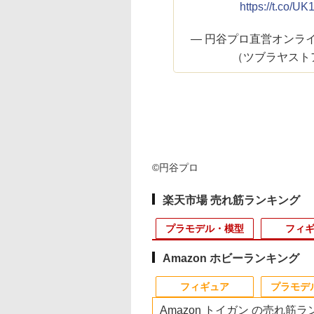
https://t.co/UK
— 円谷プロ直営オンラインス
（ツブラヤストア） (
©円谷プロ
楽天市場 売れ筋ランキング
プラモデル・模型
フィ
Amazon ホビーランキング
10
10
10
10
1
1
1
1
2
2
2
2
フィギュア
プラモデ
Amazon トイガン の売れ筋