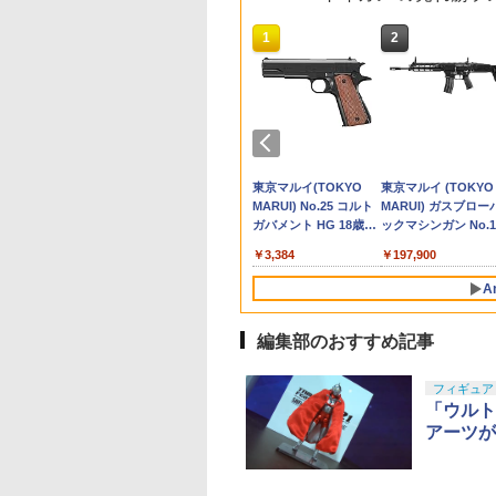
10
10
10
1
1
1
2
2
2
12『機動警察パトレ
IK'S ID 『たまご
マルイ 7.2V
ードグラステープ
【当店独自で＋P10倍
S.H.Figuarts 『攻殻機
Zparts SFフラッシュ
【ネコポス対応】タミ
2720191 HG グスタ
【当店独自で＋P10倍
10個セット ウェブドミ
INFINITY 7.0mm Eリン
リーメント【スヌー
犬 置物 シリコン カ
【エントリー最大10
マブチ RE-280モー
ー』泉 野明
』 (BOX) (彩色済
0mAh マイクロ500
ラック) 19mm幅
★要エントリー】【中
動隊 THE GHOST IN
ハイダー用調整シムセ
ヤ/OP.1121/ハイトルク
フ・カールOO型
★要エントリー】【中
ネーター ドミネーター
グ（10個）【B06107】
ー】スヌーピー キミ
オーナメント 車内 
＆3％クーポン】東
ーRA（モーターベー
P705】 (プラモデ
ィギュア)
テリー エアガン
m [EG-2602U-19-
古】[PTM] (食玩) プレ
THE SHELL』 草薙素
ット 【メール便(ネコ
サーボセイバー用アル
BANDAI SPIRITS 機動
古】[FIG] (再々販) ね
高強度 ミリタリー ゴム
ラジコンパーツ
と、ピーナッツ カフ
セサリー インテリア
ルイ NEW 発光BB弾
ス・二段式プーリー
ゲー
(JAN：
ミアムバンダイ限定 ス
子 (塗装済み可動フィ
ポス)可】
ミホーン
戦士ガンダム閃光のハ
んどろいど 2169 うさ
紐 ウェービングホルダ
めぐり！ 8個入りBO
ッシュボード かわい
0.2g 1000発 トレー
付） ラジコン用パー
897
920
478
958
￥5,656
￥9,609
￥2,710
￥1,144
￥3,630
￥5,744
￥469
￥313
￥5,980
￥3,899
￥930
￥340
4182722284)
ーパーミニプラ ライア
ギュア)
サウェイ [プラモデル]
ぎ ちいかわ なんか小
ー ベルトまとめ ウェビ
販売 H-
フィギュア 雑貨 グ
ー弾 0.2【あす楽】
ASHII NATIONS
DAI SPIRITS(バン
マルイ No.2 ワル
TAMASHII NATIONS
BANDAI SPIRITS(バン
東京マルイ No.22
TAMASHII NATIONS
BANDAI SPIRITS(バン
東京マルイ(TOKYO
タカラトミー(TAKA
BANDAI SPIRITS(
東京マルイ (TOKYO
ン&ガンキッド 勇者指
さくてかわいいやつ 完
ングバックル リュック
4521121251172【フ
洗える 飾り 子犬 オ
H.フィギュアーツ 呪
 スピリッツ)
P38 10歳以上エア
S.H.フィギュアーツ TV
ダイ スピリッツ)
M92Fミリタリーモデ
S.H.フィギュアーツ
ダイ スピリッツ) 30MS
MARUI) No.25 コルト
TOMY) T-SPARK 
ダイ スピリッツ) 機
MARUI) ガスブロー
令ダグオン プラモデル
成品 可動フィギュア
アウトドア ゴムひも
ギュア】
ジェ 卓上 デスク 玄
戦 懐玉・玉折 五
C 1/144 ザクII (ガ
OPハンドガン 手動
アニメ「呪術廻戦」 脹
HGUC 1/144 HGUC
ル HG 18歳以上エアー
（真骨彫製法） 仮面ラ
SIS-J00 メルンジャ[カ
ガバメント HG 18歳以
ンスフォーマー ニュ
警察パトレイバー EZ
ックマシンガン No.1
バンダイ(20210528)
マックスファクトリー
新車祝い プレゼント
-呪術高専- 約
専用機) (機動戦士
相 約150mm
MS-05BザクI (機動戦
HOPハンドガン 手動
イダーBLACK RX 約
ラーA] 色分け済みプラ
上エアーHOPハンドガ
レジェンズ NL-07 
RG 1/48 AV-98Plus 
20式 5.56mm小銃 1
(20260731)
フト 誕生日 犬好き 
373
982
710
￥12,000
￥2,300
￥3,584
￥12,121
￥4,200
￥3,384
￥4,440
￥6,600
￥197,900
0mm PVC&ABS製
ダム)
PVC&ABS製 塗装済み
士ガンダム)
150mm PVC&ABS&布
モデル
ン
ンドウェーブ 可動フ
ングラム・プラス) 
以上 ガスブローバッ
しグッズ 耐熱 無臭
済み可動フィギュ
可動フィギュア
製 塗装済み可動フィギ
ギュア
分け済みプラモデル
A
ュア
編集部のおすすめ記事
10
1
2
フィギュア
「ウルト
アーツが