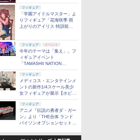
定
フィギュア
保護キャッ
シリコンモールド クロ
タミヤ(TAMIYA) クラ
タミヤ(TAMIYA) クラ
武藤商事(Mut
「学園アイドルマスター」よ
ムハート 4種
フトツールシリーズ
フトツールシリーズ
プラリペア
6.7×3.6cm 柄型枠 爪飾
No.93 モデラーズニッ
No.78 モデルクリーニ
PL16C 【
りフィギュア「花海咲季 雨
り作成 多寸法設計 立体
パーα (グレイ) プラモ
ングブラシ 静電気防止
上がりのアイリス 特訓前
￥499
￥991
￥1,300
￥1,118
彫刻 耐久 繰返し ハン
デル用工具 74093
タイプ プラモデル用工
Ver.」が2027年4月に発売
ドメイドネイル (Bタイ
具 74078
プ)
フィギュア
イベント
今年のテーマは「集え」。フ
ィギュアイベント
「TAMASHII NATION
2026」が11月13日より開催
フィギュア
決定
メディコス・エンタテインメ
ントの新作1/4スケール美少
女フィギュアが展示【ホビー
メーカー合同展示会】
フィギュア
アニメ『伝説の勇者ダ・ガー
ン』より「THE合体 ランド
バイソンオプションセット」
が2027年5月に発売