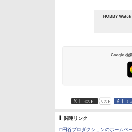
ヤ(TAMIYA) クラ
武藤商事(Muto Syouji)
LOCTITE(ロックタイ
GSIクレオス Mr.ト
ツールシリーズ
プラリペア クリアー
ト) シールはがし プレ
コート 水性プレミア
HOBBY Wa
.78 モデルクリーニ
PL16C 【HTRC 3】
ミアム 220ml
トップコートスプレ
ブラシ 静電気防止
光沢 88ml ホビー用
300
￥1,118
￥962
￥748
プ プラモデル用工
上材 B601
4078
Google
ポスト
リスト
シ
関連リンク
□円谷プロダクションのホームペ