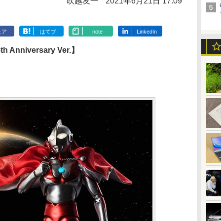
吹越友一
2021年6月21日 17:09
ェア
はてブ
note
LinkedIn
 Anniversary Ver.】