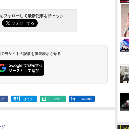
ップ
タミヤ クラフトツール
タミヤ(TAMIYA) メイ
GSIクレオス Mr.トップ
マジ・スク+
ム
シリーズ No.123 先細
クアップ材シリーズ
コート 水性プレミアム
プセット
tchをフォローして最新記事をチェック！
ー
薄刃ニッパー (ゲート
No.3 タミヤセメント
トップコートスプレー
￥2,600
仕
カット用) プラモデル
(角びん) 40ml 模型用
つや消し 88ml ホビー
￥2,781
￥184
￥710
用工具 74123
接着剤 87003
用仕上材 B603
 検索で当サイトの記事を優先表示させる
ェア
はてブ
note
LinkedIn
ージ