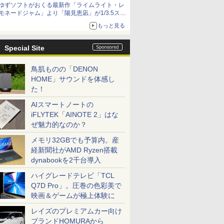
ゆずソフトがおくる最新作「ライムライト・レ
種がラインナップ
モネードジャム」より「陽見恵凪」が1/3.5スケ
ールフィギュアで登場！
もっと見る
メガネ姿も表現できるオプションパーツが付属
Special Site
鳥肌ものの「DENON
HOME」サウンドを体感し
た！
AIスマートノートの
iFLYTEK「AINOTE 2」はな
ぜ魅力的なのか？
メモリ32GBでも予算内。産
経新聞社がAMD Ryzen搭載
dynabookを2千台導入
ハイグレードテレビ「TCL
Q7D Pro」。圧巻の色彩美で
映画＆ゲームが極上体験に
レイズのプレミアムカー向け
ブランドHOMURAから