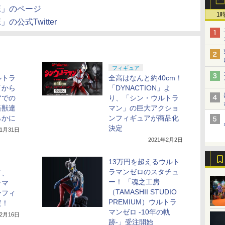
INE」のページ
1
E」の公式Twitter
フィギュア
ルトラ
全高はなんと約40cm！
イから
「DYNACTION」よ
アでの
り、「シン・ウルトラ
怪獣達
マン」の巨大アクショ
らかに
ンフィギュアが商品化
決定
年1月31日
2021年2月2日
13万円を超えるウルト
ラマンゼロのスタチュ
イ、
ー！ 「魂之工房
ラマ
（TAMASHII STUDIO
ンフィ
PREMIUM）ウルトラ
定！
マンゼロ -10年の軌
年2月16日
跡-」受注開始