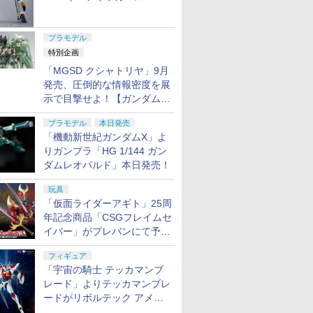
ャル リバイバルVer.」本日発
売！
7
7
7
8
8
8
9
9
9
10
10
10
プラモデル
特別企画
X ベイブ
イルカン
500円OFF
0 TT-02
【5％OFFクーポン＆
送料無料◆Future ファ
【楽天1位】 カモフラ
INFINITY IF18-3オプシ
【当店独自で＋P10倍
【2026年1月17日発
GLOCK-101(A) GLK-
【送料無料】
1/12『機動警察パトレ
RUBIK'S ID 『たまご
東京マルイ 7.2V
カラードグラステープ
【当店独自
S.H.Figu
Zparts 
【ネコポス
「MGSD クシャトリヤ」9月
18 ランダ
どろいど
 ランキン
ギヤセッ
P5倍】Rolife 3D木製
クトリー FFSC 『レッ
ージュテープ ミリタリ
ョンパーツ フロントロ
★要エントリー】【中
売】【新品】マゴット
101(A) 【マルイ
YFFSFDC 4個 SG90
イバー』泉 野明
っち』 (BOX) (彩色済
500mAh マイクロ500
(ブラック) 19mm幅
★要エント
動隊 THE 
ハイダー用
ヤ/OP.11
発売、圧倒的な情報密度を展
 ブラキオ
名取周一
ティカル
立体パズル 木製 3D ウ
ドマン』 シュガロン レ
ーテープ サバゲー 迷彩
アアームエンド
古】[PTM] (再販) RG
キン・オヴ・ナーグ
G17/G26対応】
9gマイクロサーボモー
【SP705】 (プラモデ
みフィギュア)
バッテリー エアガン
x50m [EG-2602U-19-
古】[PTM]
THE SHE
ット 【メ
サーボセイ
クト タカ
発売】[グ
アガン用ス
ッドパズル エッフェル
ッドマン版 ソフビフィ
16種類 選べる 3個セッ
【R0352】 ラジコン
1/144 MS-06S シャア専
ル：ペスティゴウル
GUARDER ライトウェ
ター180°RCロボットヘ
ル)
サバゲー
BK](JAN：
ミアムバン
子 (塗装
ポス)可】
ミホーン
示で目撃せよ！【ガンダムベ
￥4,510
￥6,980
￥1,590
￥594
￥4,659
￥7,310
￥2,180
￥1,699
￥4,897
￥7,920
￥2,478
￥1,958
￥5,656
￥9,609
￥2,710
￥1,144
 対戦用
ー ミリタ
塔 建築 LEDライト パ
ギュア 【11月予約】
ト Negesu(ネグエス)
用ザク 機動戦士ガンダ
[ウォーハンマー]
イト ノズルハウジング
リコプター飛行機制御
4534182722284)
ーパーミニ
ギュア)
ース撮り下ろし】
T 公式スト
ガンダム
 AK47
TAMASHII NATIONS
BANDAI SPIRITS(バン
東京マルイ コルトパイ
TAMASHII NATIONS
BANDAI SPIRITS(バン
東京マルイ (TOKYO
TAMASHII NATIONS
BANDAI SPIRITS(バン
東京マルイ No.2 ワル
TAMASHII
BANDAI S
東京マルイ 
クリスマス
 単点支持
リの夜景を再現 638:1
ム プラモデル
(MAGGOTKIN OF
G17/26◆軽量ハウジン
カーボートロボット制
ン&ガンキ
プラモデル
本日発売
NSTERS
専用ユニオ
アーコッキ
オリジン・オブ・バル
ダイ スピリッツ) 30MS
ソン 357マグナム 4イ
S.H.フィギュアーツ 呪
ダイ スピリッツ)
MARUI) BBエアリボル
S.H.フィギュアーツ 呪
ダイ スピリッツ)
サーP38 10歳以上エア
S.H.フィ
ダイ スピ
M92Fミ
の子 小学
支持 エア
の縮尺 Type-C 大型 4
(5061595) バンダイス
NURGLE:
グで作動性向上［全国
御ケーブル付き DIYエ
令ダグオン
「機動新世紀ガンダムX」よ
ergy シリ
スタム
 ブラック
キリー 超時空要塞マク
Fate/Grand Order ア
ンチ ブラックモデル
術廻戦 伏黒甚爾 約
HGUC 機動戦士ガンダ
バー No.7 M29 .44マグ
術廻戦 懐玉・玉折 五
HGUC 1/144 ザクII (ガ
ーHOPハンドガン 手動
アニメ「呪
HGUC 1/1
ル HG 1
フト ラッ
ング スリ
つの照明モ一ド ほぞ継
ピリッツ(20260321)
PESTIGORS)
一律300円配送可能］
レクトロニクス デュポ
バンダイ(20
りガンプラ「HG 1/144 ガン
るみペンダ
ル 色分け
ロス VF-1J バルキリー
ルトリア・キャスター
10歳以上エアーHOPリ
155mm PVC&ABS製
ム ザクI(黒い三連星仕
ナム 6.5インチ ブラッ
条悟-呪術高専- 約
ルマ専用機) (機動戦士
相 約150
MS-05Bザ
HOPハン
ー エアガ
ぎ式 接着剤不要 暇つぶ
(warhammer age of
ンケーブルを含む 5点
￥21,950
￥7,800
￥4,486
￥11,450
￥2,180
￥5,391
￥8,373
￥2,982
￥2,710
￥12,000
￥2,300
￥3,584
ダムレオパルド」本日発売！
ス】 エナ
ル
45th Anniv. 約225mm
色分け済みプラモデル
ボルバー エアコッキン
塗装済み可動フィギュ
様) 1/144スケール 色分
クモデル 10歳以上 エ
160mm PVC&ABS製
ガンダム)
PVC&AB
士ガンダム
サバゲース
し DIYおもちゃ 誕生日
sigmer)【あす楽対
セット
bubu ラ
ABS&ダイキャスト製
グ
ア
け済みプラモデル
アリボルバー
塗装済み可動フィギュ
可動フィギ
noタクテ
プレゼント (TGL01-ラ
応】
玩具
ポップマー
塗装済み可動フィギュ
ア
イト付き)
ドボックス
ア
「仮面ライダーアギト」25周
もちゃ ガ
年記念商品「CSGフレイムセ
プラモデル
イバー」がプレバンにて予約
7
8
9
10
 ポプマ
開始
フィギュア
「宇宙の騎士 テッカマンブ
レード」よりテッカマンブレ
ードがリボルテック アメイ
ジング・ヤマグチで商品化決