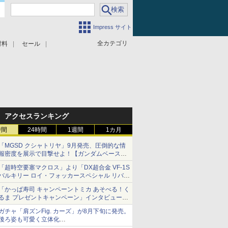
Impress サイト
全カテゴリ
材料
セール
アクセスランキング
時間
24時間
1週間
1カ月
「MGSD クシャトリヤ」9月発売、圧倒的な情
報密度を展示で目撃せよ！【ガンダムベース撮
り下ろし】
「超時空要塞マクロス」より「DX超合金 VF-1S
バルキリー ロイ・フォッカースペシャル リバイ
バルVer.」本日発売！
「かっぱ寿司 キャンペーントミカ あそべる！く
るま プレゼントキャンペーン」インタビュー
子どもが楽しめるかっぱ寿司ならではの体験と
ガチャ「肩ズンFig. カーズ」が8月下旬に発売。
コラボの楽しさを追求
後ろ姿も可愛く立体化
ライトニング・マックィーンやメーターなど4