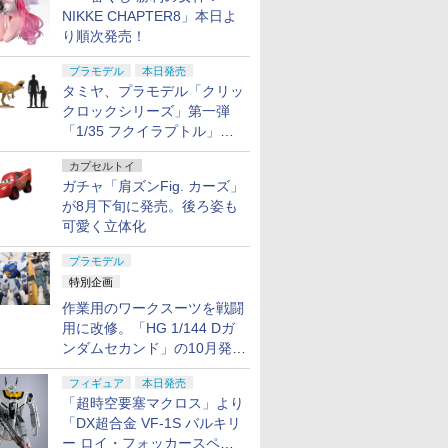
NIKKE CHAPTER8」本日よ
り順次発売！
プラモデル
本日発売
タミヤ、プラモデル「クリッ
クロックシリーズ」第一弾
「1/35 フクイラプトル」本
日発売！
カプセルトイ
ガチャ「肩ズンFig. カーズ」
が8月下旬に発売。後ろ姿も
可愛く立体化
プラモデル
特別企画
作業用のワークスーツを戦闘
用に改修。「HG 1/144 Dガ
ンダムセカンド」の10月発送
分が予約受付中【ガンダムベ
フィギュア
本日発売
ース撮り下ろし】
7
7
7
7
8
8
8
8
9
9
9
9
10
10
10
10
「超時空要塞マクロス」より
「DX超合金 VF-1S バルキリ
ー ロイ・フォッカースペシ