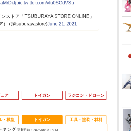
1aMrDiJj
pic.twitter.com/yfu0SGdVSu
トア「TSUBURAYA STORE ONLINE」
@tsuburayastore)
June 21, 2021
ギュア
トイガン
ラジコン・ドローン
3
3
3
3
4
4
4
4
5
5
5
5
6
6
6
6
ル・模型
トイガン
工具・塗装・材料
ランキング
更新日時：2026/08/08 18:13