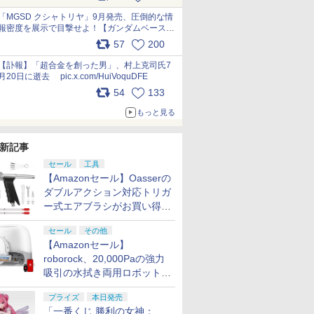
最新フォーマットでキット化！
pic.x.com/nszPIDTpbg
「MGSD クシャトリヤ」9月発売、圧倒的な情
報密度を展示で目撃せよ！【ガンダムベース撮
り下ろし】 pic.x.com/3rPjsfk7qZ
57
200
【訃報】「超合金を創った男」、村上克司氏7
月20日に逝去 pic.x.com/HuiVoquDFE
54
133
もっと見る
新記事
セール
工具
【Amazonセール】Oasserの
ダブルアクション対応トリガ
ー式エアブラシがお買い得価
格で登場！
セール
その他
【Amazonセール】
roborock、20,000Paの強力
吸引の水拭き両用ロボット掃
除機「Qrevo Curv 2 Flow」
プライズ
本日発売
がお買い得！
「一番くじ 勝利の女神：