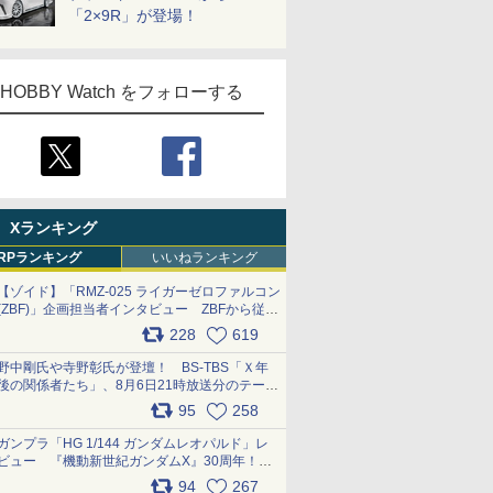
「2×9R」が登場！
HOBBY Watch をフォローする
Xランキング
RPランキング
いいねランキング
【ゾイド】「RMZ-025 ライガーゼロファルコン
(ZBF)」企画担当者インタビュー ZBFから従来
デザインまで再現可能なボリューム満点のキッ
228
619
ト pic.x.com/6zOqQAQKkX
野中剛氏や寺野彰氏が登壇！ BS-TBS「Ｘ年
後の関係者たち」、8月6日21時放送分のテーマ
は「超合金」！ pic.x.com/uWyt1uyuFm
95
258
ガンプラ「HG 1/144 ガンダムレオパルド」レ
ビュー 『機動新世紀ガンダムX』30周年！イ
ンナーアームガトリングの変形機構まで再現し
94
267