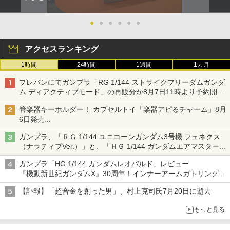
●
●
●
●
●
●
アクセスランキング
1時間
24時間
1週間
1カ月
プレバンにてガンプラ「RG 1/144 ストライクフリーダムガンダ
ム ディアクティブモード」の再販分が8月7日11時より予約開
始！
管楽器キーホルダー！ カプセルトイ「楽器アピるチャーム」8月
6日発売
チューバ、テナサクなど5種各3色
ガンプラ、「ＲＧ 1/144 ユニコーンガンダム3号機 フェネクス
（ナラティブVer.）」と、「ＨＧ 1/144 ガンダムエアマスターバ
ースト」再販
ガンプラ「HG 1/144 ガンダムレオパルド」レビュー
『機動新世紀ガンダムX』30周年！インナーアームガトリングの
変形機構まで再現し最新フォーマットでキット化！
【訃報】「超合金を創った男」、村上克司氏7月20日に逝去
もっと見る