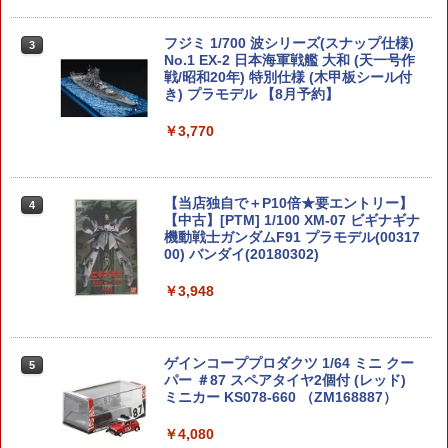
フジミ 1/700 波シリーズ(スナップ仕様)
3
No.1 EX-2 日本海軍戦艦 大和 (天一号作
戦/昭和20年) 特別仕様 (木甲板シール付
き) プラモデル 【8月予約】
￥3,770
【当店独自で＋P10倍★要エントリー】
4
【中古】[PTM] 1/100 XM-07 ビギナギナ
機動戦士ガンダムF91 プラモデル(00317
00) バンダイ(20180302)
￥3,948
ゲインコーププロダクツ 1/64 ミニ クー
5
パー ＃87 スペアタイヤ2個付 (レッド)
ミニカー KS078-660 （ZM168887）
￥4,080