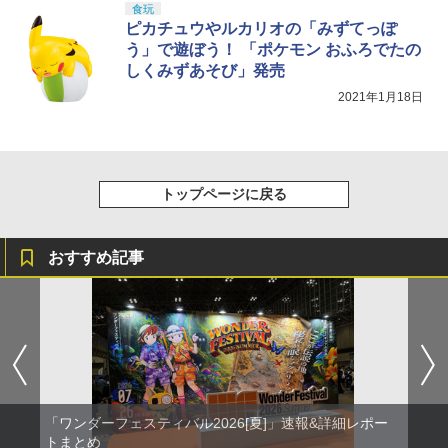
食玩
子 小学生 プレゼント 10歳 12歳 贈り物
ピカチュウやルカリオの「みずてっぽ
ギフト 親子ゲーム 最大飛行時間合計20
分 国内認証済みHS210赤
う」で遊ぼう！ 「ポケモン おふろでたの
しくみずあそび」発売
￥5,390
2021年1月18日
トップページに戻る
おすすめ記事
「ワンダーフェスティバル2026[夏]」速報&詳細レポー
トまとめ