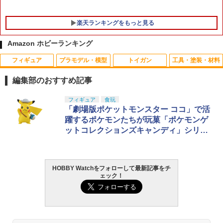
楽天ランキングをもっと見る
Amazon ホビーランキング
フィギュア
プラモデル・模型
トイガン
工具・塗装・材料
デスクトップリアルマッコイ ドラゴンボ
6連ショットシェルホルダー 排莢式ショ
Rapidfire DC1100/20C-2S (A)-T 7.4Vリ
1
1
1
ール 06 孫悟空＆ブルマ -限定復刻仕様
ットガン XM1014用 カスタムパーツ ポ
ポバッテリー スティックタイプ T-plug |
編集部のおすすめ記事
版- 完成品フィギュア[メガハウス]《02
ートロード
41px リポバッテリー lipoバッテリー バ
月予約》
ッテリー 7.4v 電動ガン サバイバルゲー
タカラトミー(TAKARA TOMY) T-SPAR
BANDAI SPIRITS(バンダイ スピリッツ)
東京マルイ(TOKYO MARUI) No.25 コル
タミヤ クラフトツールシリーズ No.123
フィギュア
食玩
ム サバゲー サバゲ エアガン エアーガン
1
1
1
1
￥1,400
K トランスフォーマー ニューレジェンズ
30MS SIS-J00 メルンジャ[カラーA] 色
ト ガバメント HG 18歳以上エアーHOP
先細薄刃ニッパー (ゲートカット用) プラ
「劇場版ポケットモンスター ココ」で活
サバゲー装備 装備 サバゲー用品 サバゲ
￥11,030
NL-07 サウンドウェーブ 可動フィギュア
分け済みプラモデル
ハンドガン
モデル用工具 74123
ーグッズ ミリタリーグッズ
躍するポケモンたちが玩菓「ポケモンゲ
ットコレクションズキャンディ」シリー
￥4,440
￥4,200
￥3,384
￥2,781
￥2,580
東京マルイ P-90用 68連スペアマガジン
2
ズに登場！
figma 『東島丹三郎は仮面ライダーにな
NO97
2
りたい』 岡田ユリコ（電波人間タックル
Ver.） (塗装済み可動フィギュア)
￥2,490
HOBBY Watchをフォローして最新記事をチ
TAMASHII NATIONS S.H.フィギュアー
HG 機動戦士ガンダム00 グラハム専用ユ
東京マルイ (TOKYO MARUI) ガスブロー
LOCTITE(ロックタイト) シールはがし
京商 ステアリングサーボ (ハングオンレ
2
2
2
2
2
ェック！
ツ（真骨彫製法） 仮面ライダーBLACK
ニオンフラッグカスタム 1/144スケール
バックマシンガン No.14 20式 5.56mm
プレミアム 220ml
ーサー専用)【GPW21】 ラジコン用
￥11,031
RX 約150mm PVC&ABS&布製 塗装済み
色分け済みプラモデル
小銃 18歳以上 ガスブローバック
可動フィギュア
￥962
￥2,970
￥1,850
￥193,900
Rapidfire DC1100/20C-2S (A)-T-S 7.4V
3
￥11,000
リポバッテリー スティックタイプ T-plu
【中古】 バンダイスピリッツ DX超合金
3