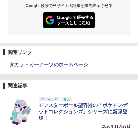
g 短縮コード | 電動ガン バッテリー リポ
VF-17S ナイトメアステルスバルキリー
Google 検索で当サイトの記事を優先表示させる
バッテリー 7.4v エアガン エアーガン 電
(ガムリン木崎機) 【A´】 未開封品/箱少
GSIクレオス Mr.トップコート 水性プレ
動エアガン 電動エアーガン ライフル サ
◆在庫処分特別価格◆4DRCドローン HD
BANDAI SPIRITS(バンダイ スピリッツ)
東京マルイ No.10 ハイキャパ5.1 10歳以
3
し傷みあり
3
3
3
ミアムトップコートスプレー 光沢 88ml
バゲー サバイバルゲーム ガンバッテリ
カメラ付き 初心者向け スマホ操作 LED
TAMASHII NATIONS S.H.フィギュアー
HGAW 機動新世紀ガンダムX ガンダムエ
上 電動ブローバック フルオート
3
ホビー用仕上材 B601
ー LiPo リポ 電動ガンバッテリー
ライト付き 夜間飛行 リモコンと収納パ
ツ ONE PIECE シャンクス -マリンフォ
アマスター 1/144スケール 色分け済みプ
￥11,088
ック一体 3つのバッテリー飛行時間最大3
ード頂上決戦- 約165mm PVC&ABS&布
ラモデル
￥3,815
0分 高度保持 自動ホバーヘッドレスモー
製 塗装済み可動フィギュア
￥748
￥2,580
ドドローン プレゼントv20【無料ラッピ
￥3,732
ング袋】
￥8,918
送料無料◆デスクトップリアルマッコイ
4
東京マルイ(TOKYO MARUI) No.21 H&K
ドラゴンボール 06 孫悟空＆ブルマ -限定
4
関連リンク
￥3,580
タミヤ(TAMIYA) メイクアップ材シリー
【送料無料】Bolle Safety IRI-s アイリ
USP HG 18歳以上エアーHOPハンドガン
4
復刻仕様版- メガハウス フィギュア 【2
4
ズ No.3 タミヤセメント(角びん) 40ml 模
ス 保護メガネ ゴーグル サバゲー シュー
BANDAI SPIRITS(バンダイ スピリッツ)
月予約】
4
□タカラトミーアーツのホームページ
型用接着剤 87003
ティング グラス ボレーセイフティ 【レ
TAMASHII NATIONS S.H.フィギュアー
HGUC 機動戦士ガンダム ザクI(黒い三連
￥3,409
4
ビューキャンペーン対象商品】
ツ 攻殻機動隊 THE GHOST IN THE SHE
星仕様) 1/144スケール 色分け済みプラ
￥11,580
タカラトミー トミカ ジョブレイバー TJ
LL 草薙素子 約140mm PVC&ABS製 塗
モデル
￥184
4
BDX ギガントポリスブレイバーエターナ
装済み可動フィギュア
￥2,660
関連記事
ル DXセット
￥2,100
東京マルイ No.2 ワルサーP38 10歳以上
5
￥9,618
エアーHOPハンドガン 手動
BANDAI SPIRITS S.H.Figuarts(真骨彫
5
￥4,779
GSIクレオス Mr.トップコート 水性プレ
フィギュア
食玩
5
製法) 仮面ライダーBLACK RX
ミアムトップコートスプレー つや消し 8
モンスターボール型容器の「ポケモンゲ
バトラークリーク OBJ 02A（30.0mm）
￥2,710
5
8ml ホビー用仕上材 B603
バトラーキャップ フリップオープン
BANDAI SPIRITS(バンダイ スピリッツ)
ットコレクションズ」シリーズに新弾登
5
￥11,800
TAMASHII NATIONS S.H.フィギュアー
HGUC 1/144 ザクII (ガルマ専用機) (機動
5
場！
【8/10まで:ポイント7倍】Holy Stone
ツ 呪術廻戦 伏黒甚爾 約155mm PVC&A
戦士ガンダム)
￥710
￥2,797
5
ドローン 小型 子供 100g未満 室内 初心
BS製 塗装済み可動フィギュア
2020年11月29日
者 バッテリー3個付き 超安定 高度維持
￥2,880
モード1/2自由転換可 誕生日 男の子 女の
￥13,350