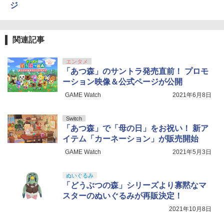
ジ
シリコンモールド クロムハート 4種 6.7×
5
3.6cm 柄型枠 爪飾り作成 多寸法設計 立
体彫刻 耐久 繰返し ハンドメイドネイル
(Bタイプ)
関連記事
￥499
エンタメ
「あつ森」のサントラ発売直前！ プロモ
ーション映像＆公式ページが公開
GAME Watch
2021年6月8日
Switch
「あつ森」で「母の日」をお祝い！ 新ア
イテム「カーネーション」が販売開始
GAME Watch
2021年5月3日
ぬいぐるみ
「どうぶつの森」シリーズより寡黙なマ
スターのぬいぐるみが再販決定！
2021年10月8日