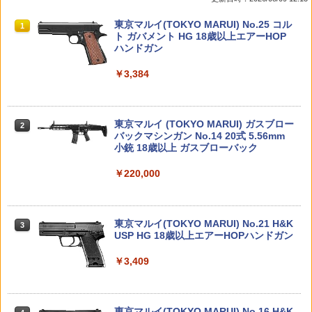
ンドボックス ディズニー ピクサー グッ
ア ジュラコン 自己潤滑性◎ シリンダー
バッテリーバッグ セーフティバッグ 収
ズ ウッディ バズライトイヤー ジェシー
摩耗を軽減 マルイ ICS
納 保管ケース 電池保護 ラジコン 電動ガ
￥1,980
TAMASHII NATIONS S.H.フィギュアー
BANDAI SPIRITS(バンダイ スピリッツ)
東京マルイ(TOKYO MARUI) No.25 コル
ン 防炎 難燃性 耐火 保管 安全
1
1
1
ツ（真骨彫製法） 仮面ライダーBLACK
HG 機動新世紀ガンダムX ガンダムレオ
ト ガバメント HG 18歳以上エアーHOP
￥1,100
￥580
RX 約150mm PVC&ABS&布製 塗装済み
パルド 1/144スケール 色分け済みプラモ
ハンドガン
￥550
可動フィギュア
デル
￥3,384
アオシマ 1/24 ザ・モデルカー No.116 ト
2
￥12,480
￥3,480
ヨタ JZS147 アリスト 3.0V/Q ’91【578
るかっぷ NARUTO-ナルト- 疾風伝 はた
MILITARY-BASE(ミリタリーベース)ロー
2
2
89】 プラモデル
けカカシ 完成品フィギュア（再販）[メ
プロファイル ガスブロック BK◆マルイ/
スーパーFM 蛍光カラーシャーシセット
2
ガハウス]《発売済・在庫品》
KSC/G&P/WA M4A1/M16など ドレスア
(オレンジ・イエロー) 95710 ミニ四駆パ
東京マルイ (TOKYO MARUI) ガスブロー
ップ
ーツ【予約】
￥2,140
2
タカラトミー(TAKARA TOMY) T-SPAR
BANDAI SPIRITS(バンダイ スピリッツ)
バックマシンガン No.14 20式 5.56mm
2
2
￥3,550
K トランスフォーマー ニューレジェンズ
機動警察パトレイバー EZY RG 1/48 AV-
小銃 18歳以上 ガスブローバック
￥1,080
￥594
NL-07 サウンドウェーブ 可動フィギュア
98Plus (イングラム・プラス) 色分け済
みプラモデル
￥220,000
【2】 エフトイズ 1/144 ウイングキット
3
￥4,440
コレクション 番外編 永遠の0 零戦21型
DAISUKE KONDO art collection masc
3
￥6,600
台南航空隊 (宮部機) 日本軍 戦闘機 ミニ
ot figure 3 全6種セット アートコレクシ
《サマーフェア》《今月のフェア》【ゆ
タカラトミー トミカタウン 交番(警官付
3
3
チュア 半完成品 単品
ョン マスコットフィギュア3 フルコンプ
うパケット対応商品】CYMA フリップア
き)
東京マルイ(TOKYO MARUI) No.21 H&K
リート ガチャ カプセルトイ
ップ リアサイト
3
TAMASHII NATIONS S.H.フィギュアー
USP HG 18歳以上エアーHOPハンドガン
￥2,480
3
￥1,020
ツ ONE PIECE シャンクス -マリンフォ
BANDAI SPIRITS(バンダイ スピリッツ)
3
￥3,680
￥1,361
ード頂上決戦- 約165mm PVC&ABS&布
30MS SIS-J00 メルンジャ[カラーA] 色
￥3,409
製 塗装済み可動フィギュア
分け済みプラモデル
アオシマ プラモデル 1/32 楽プラ スナッ
4
￥8,918
￥4,000
プキット No.CM-2 頭文字D 啓介のFD
タカラトミー トミカタウン タイムズパ
【新品】 ゴジラアクションフィギュア
Guns Modify A7075 バルブ ストッパー
4
4
4
ーキング
東京マルイ(TOKYO MARUI) No.16 H&K