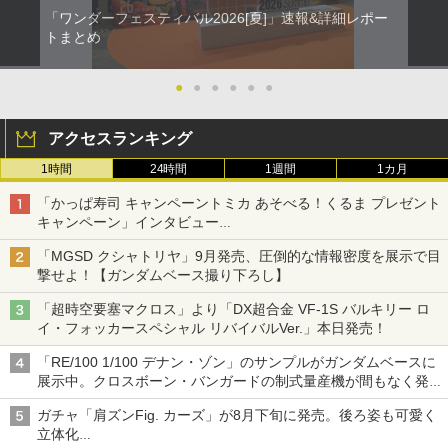
「ワンダーフェスティバル2026[夏]」速報&詳細レポー
トまとめ
●
●
●
●
●
●
アクセスランキング
1時間
24時間
1週間
1カ月
「かっぱ寿司 キャンペーントミカ あそべる！くるま プレゼント
キャンペーン」インタビュー
子どもが楽しめるかっぱ寿司ならではの体験とコラボの楽しさを
「MGSD クシャトリヤ」9月発売、圧倒的な情報密度を展示で目
追求
撃せよ！【ガンダムベース撮り下ろし】
「超時空要塞マクロス」より「DX超合金 VF-1S バルキリー ロ
イ・フォッカースペシャル リバイバルVer.」本日発売！
「RE/100 1/100 デナン・ゾン」のサンプルがガンダムベースに
展示中。クロスボーン・バンガードの制式量産機が間もなく発送
【ガンダムベース撮り下ろし】
ガチャ「肩ズンFig. カーズ」が8月下旬に発売。後ろ姿も可愛く
立体化