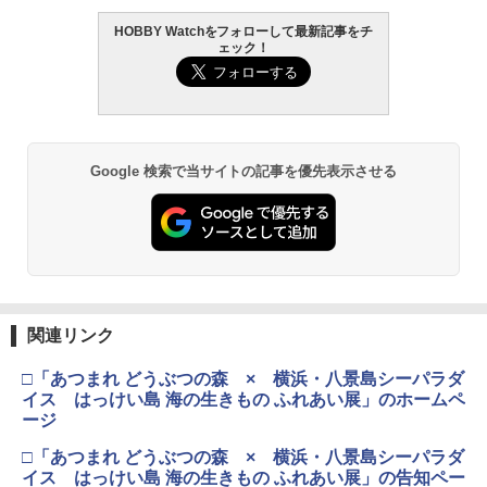
HOBBY Watchをフォローして最新記事をチ
GSIクレオス Mr.トップコート 水性プレ
2
ェック！
ミアムトップコートスプレー 光沢 88ml
ホビー用仕上材 B601
￥748
Google 検索で当サイトの記事を優先表示させる
タミヤ クラフトツールシリーズ No.123
3
先細薄刃ニッパー (ゲートカット用) プラ
モデル用工具 74123
￥2,674
関連リンク
マジ・スク+保護キャップセット
4
□「あつまれ どうぶつの森 × 横浜・八景島シーパラダ
￥2,600
イス はっけい島 海の生きもの ふれあい展」のホームペ
ージ
□「あつまれ どうぶつの森 × 横浜・八景島シーパラダ
イス はっけい島 海の生きもの ふれあい展」の告知ペー