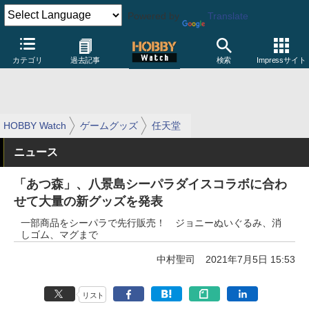
Powered by
Translate
カテゴリ
過去記事
検索
Impressサイト
HOBBY Watch
ゲームグッズ
任天堂
ニュース
「あつ森」、八景島シーパラダイスコラボに合わ
せて大量の新グッズを発表
一部商品をシーパラで先行販売！ ジョニーぬいぐるみ、消
しゴム、マグまで
中村聖司
2021年7月5日 15:53
リスト