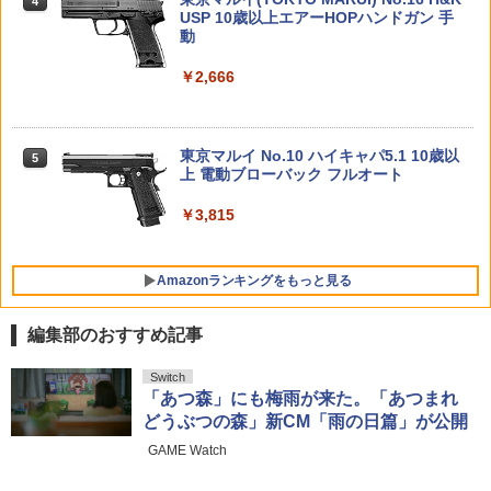
キングギドラ(1991) 佐賀
G18C◆東京マルイ GLOCK グロック
4
USP 10歳以上エアーHOPハンドガン 手
超々ジュラルミン 削り出し 18C-12 バル
￥2,609
動
ブロッカー 純正互換 リペア 予備 強化 ガ
￥1,380
￥3,850
52TOYS BLINDBOX ディズニー プリン
マックスファクトリー PLAMATEA MX
ンモ
4
4
セス On the Run シリーズ ブラインドボ
ちゃん 組み立て式プラモデル ノンスケ
￥2,666
ックス フィギュア ガチャガチャ コレク
ール 全高約160mm
￥1,440
【最大1,000円OFFクーポン11日1:59
5
ション 塗装済み コレクター・誕生日・
迄】【中古】 バンダイ 機動戦士ガンダ
『スター・ウォーズ』 アクションフィギ
5
新年のギフトに最適 (一個入り)
￥10,081
タカラトミー トミカタウン 吉野家（ト
ムUC HG 1/144 ドラッツェ（ユニコーン
5
ュア マンダロリアン 【00062684687】
ミカ付き）
Ver.） プラモデル
東京マルイ No.10 ハイキャパ5.1 10歳以
(フィギュア)
5
￥1,650
上 電動ブローバック フルオート
【楽天ランキング1位入賞】コルク玉 約1
5
￥1,439
00個 射的 コルクガン 小瓶のフタ E374
￥2,860
￥4,066
HG 機動戦士ガンダム00 グラハム専用ユ
￥3,815
5
ニオンフラッグカスタム 1/144スケール
￥1,480
【POP MART 公式ストア】THE MONS
色分け済みプラモデル
5
TERS Big into Energy シリーズ ぬいぐ
Amazonランキングをもっと見る
るみペンダント 【1ピース】 エナジーラ
￥1,800
ブブ labubu ラブブ らぶぶ ポップマー
ト ブラインドボックス フィギュア おも
編集部のおすすめ記事
ちゃ ガチャガチャ プラモデル ギフト 推
し活 ポプマ 正規品
LOCTITE(ロックタイト) シールはがし
Switch
1
プレミアム 220ml
「あつ森」にも梅雨が来た。「あつまれ
￥2,750
どうぶつの森」新CM「雨の日篇」が公開
￥962
GAME Watch