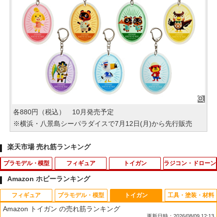
各880円（税込） 10月発売予定
※横浜・八景島シーパラダイスで7月12日(月)から先行販売
楽天市場 売れ筋ランキング
プラモデル・模型
フィギュア
トイガン
ラジコン・ドローン
Amazon ホビーランキング
フィギュア
プラモデル・模型
トイガン
工具・塗装・材料
HG 1/144 『機動戦士ガンダムAGE』 xv
SOAP STUDIO ソープスタジオ トイスト
SHS POM 6ホール ベアリングピストン
リポ ガード LIPO リチウム 防爆バッグ
1
1
1
1
Amazon トイガン の売れ筋ランキング
m-fzc ガンダムレギルス (プラモデル)
ーリー5 一緒に遊ぼう クリッカー ブライ
ヘッド AEG◆各社電動ガン ノーマルボ
保護バッグ リチウムポリマーバッテリー
更新日時：2026/08/09 12:13