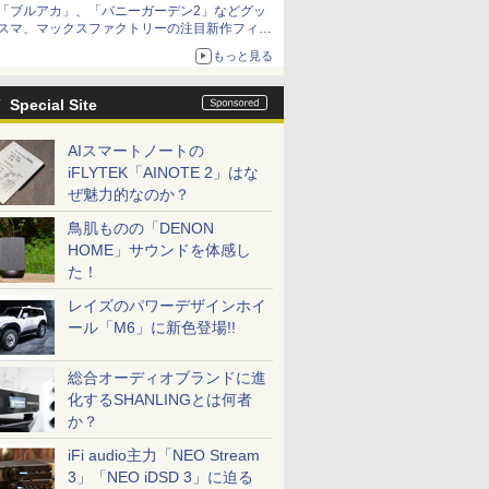
「ブルアカ」、「バニーガーデン2」などグッ
種がラインナップ
スマ、マックスファクトリーの注目新作フィギ
ュアが展示【ホビーメーカー合同展示会】
もっと見る
Special Site
AIスマートノートの
iFLYTEK「AINOTE 2」はな
ぜ魅力的なのか？
鳥肌ものの「DENON
HOME」サウンドを体感し
た！
レイズのパワーデザインホイ
ール「M6」に新色登場!!
総合オーディオブランドに進
化するSHANLINGとは何者
か？
iFi audio主力「NEO Stream
3」「NEO iDSD 3」に迫る