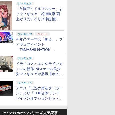
定
フィギュア
「学園アイドルマスター」よ
りフィギュア「花海咲季 雨
上がりのアイリス 特訓前
Ver.」が2027年4月に発売
フィギュア
イベント
今年のテーマは「集え」。フ
ィギュアイベント
「TAMASHII NATION
2026」が11月13日より開催
フィギュア
決定
メディコス・エンタテインメ
ントの新作1/4スケール美少
女フィギュアが展示【ホビー
メーカー合同展示会】
フィギュア
アニメ『伝説の勇者ダ・ガー
ン』より「THE合体 ランド
バイソンオプションセット」
が2027年5月に発売
Impress Watchシリーズ 人気記事