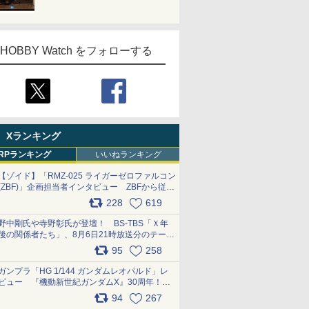
HOBBY Watch をフォローする
Xランキング
RPランキング
いいねランキング
【ゾイド】「RMZ-025 ライガーゼロファルコン
(ZBF)」企画担当者インタビュー ZBFから従来
デザインまで再現可能なボリューム満点のキッ
228
619
ト pic.x.com/6zOqQAQKkX
野中剛氏や寺野彰氏が登壇！ BS-TBS「Ｘ年
後の関係者たち」、8月6日21時放送分のテーマ
は「超合金」！ pic.x.com/uWyt1uyuFm
95
258
ガンプラ「HG 1/144 ガンダムレオパルド」レ
ビュー 『機動新世紀ガンダムX』30周年！イ
ンナーアームガトリングの変形機構まで再現し
94
267
最新フォーマットでキット化！