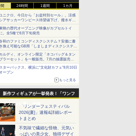
時間
24時間
1週間
1カ月
ユニクロ、今日から「お盆特別セール」。涼感
シアサッカーワンピース待望値下げ、撥水ギア
ショーツは1990円に
東映の歴代オープニング映像がカプセルトイ
に。全5種で8月下旬発売
令和のファミコンディスクシステム？安価に書
き換え可能なGB用「しましまディスクシステ
ム」
カルディ、オンライン限定「ネコバッグ＆タン
ブラーセット」を一般販売。7月の抽選販売の
当選無効分
スターバックス、横浜に“文化財カフェ”8月10日
オープン
もっと見る
新作フィギュアが一挙発表！「ワンフ
ェス2026[夏]」特集
「ワンダーフェスティバル
2026[夏]」速報&詳細レポー
トまとめ
不気味で繊細な怪物、元気い
っぱいの美少女、独得デザイ