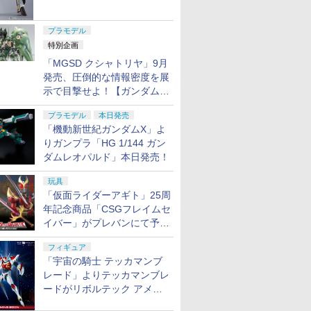
ャル リバイバルVer.」本日発
売！
プラモデル
特別企画
「MGSD クシャトリヤ」9月
発売、圧倒的な情報密度を展
示で目撃せよ！【ガンダムベ
ース撮り下ろし】
プラモデル
本日発売
「機動新世紀ガンダムX」よ
りガンプラ「HG 1/144 ガン
ダムレオパルド」本日発売！
玩具
「仮面ライダーアギト」25周
年記念商品「CSGフレイムセ
イバー」がプレバンにて予約
開始
フィギュア
「宇宙の騎士 テッカマンブ
レード」よりテッカマンブレ
ードがリボルテック アメイ
ジング・ヤマグチで商品化決