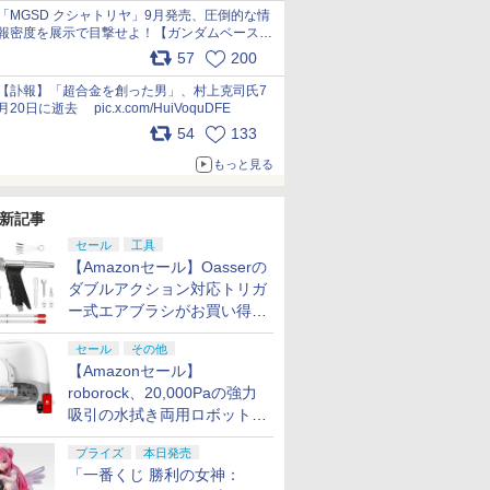
pic.x.com/nszPIDTpbg
「MGSD クシャトリヤ」9月発売、圧倒的な情
報密度を展示で目撃せよ！【ガンダムベース撮
り下ろし】 pic.x.com/3rPjsfk7qZ
57
200
【訃報】「超合金を創った男」、村上克司氏7
月20日に逝去 pic.x.com/HuiVoquDFE
54
133
もっと見る
新記事
セール
工具
【Amazonセール】Oasserの
ダブルアクション対応トリガ
ー式エアブラシがお買い得価
格で登場！
セール
その他
【Amazonセール】
roborock、20,000Paの強力
吸引の水拭き両用ロボット掃
除機「Qrevo Curv 2 Flow」
プライズ
本日発売
がお買い得！
「一番くじ 勝利の女神：