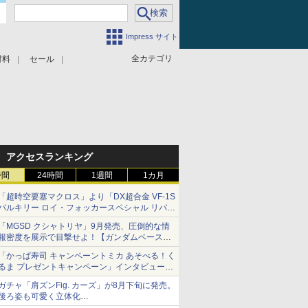
Impress サイト
全カテゴリ
材料
セール
アクセスランキング
時間
24時間
1週間
1カ月
「超時空要塞マクロス」より「DX超合金 VF-1S
バルキリー ロイ・フォッカースペシャル リバイ
バルVer.」本日発売！
「MGSD クシャトリヤ」9月発売、圧倒的な情
報密度を展示で目撃せよ！【ガンダムベース撮
り下ろし】
「かっぱ寿司 キャンペーントミカ あそべる！く
るま プレゼントキャンペーン」インタビュー
子どもが楽しめるかっぱ寿司ならではの体験と
ガチャ「肩ズンFig. カーズ」が8月下旬に発売。
コラボの楽しさを追求
後ろ姿も可愛く立体化
ライトニング・マックィーンやメーターなど4