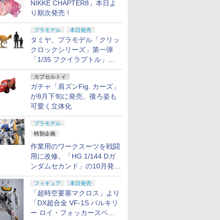
NIKKE CHAPTER8」本日よ
り順次発売！
プラモデル
本日発売
タミヤ、プラモデル「クリッ
クロックシリーズ」第一弾
「1/35 フクイラプトル」本
日発売！
カプセルトイ
ガチャ「肩ズンFig. カーズ」
が8月下旬に発売。後ろ姿も
可愛く立体化
プラモデル
特別企画
作業用のワークスーツを戦闘
用に改修。「HG 1/144 Dガ
ンダムセカンド」の10月発送
分が予約受付中【ガンダムベ
フィギュア
本日発売
ース撮り下ろし】
「超時空要塞マクロス」より
「DX超合金 VF-1S バルキリ
ー ロイ・フォッカースペシ