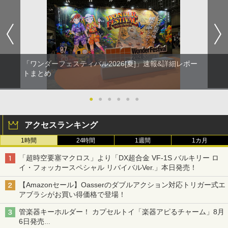
「ワンダーフェスティバル2026[夏]」速報&詳細レポー
トまとめ
●
●
●
●
●
●
アクセスランキング
1時間
24時間
1週間
1カ月
「超時空要塞マクロス」より「DX超合金 VF-1S バルキリー ロ
イ・フォッカースペシャル リバイバルVer.」本日発売！
【Amazonセール】Oasserのダブルアクション対応トリガー式エ
アブラシがお買い得価格で登場！
管楽器キーホルダー！ カプセルトイ「楽器アピるチャーム」8月
6日発売