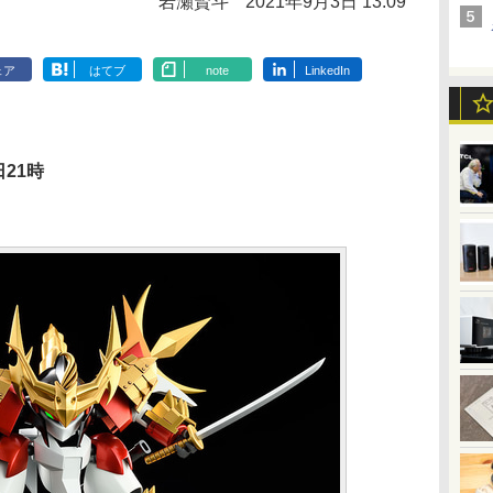
岩瀬賢斗
2021年9月3日 13:09
ェア
はてブ
note
LinkedIn
】
21時