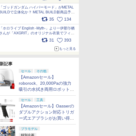
最新フォーマットでキット化！
pic.x.com/nszPIDTpbg
「ゴッドガンダム ハイパーモード」がMETAL
BUILDで立体化か？ METAL BUILD新商品予告
が公開 pic.x.com/HIcLLIM3ar
35
134
「ホロライブ English -Myth-」より一伊那尓栖
さんが「AXGRIT」のオリジナル衣装でフィギ
ュア化 pic.x.com/YMGhdIAzNa
31
393
もっと見る
新記事
セール
その他
【Amazonセール】
roborock、20,000Paの強力
吸引の水拭き両用ロボット掃
除機「Qrevo Curv 2 Flow」
セール
工具
がお買い得！
【Amazonセール】Oasserの
ダブルアクション対応トリガ
ー式エアブラシがお買い得価
格で登場！
プラモデル
特別企画