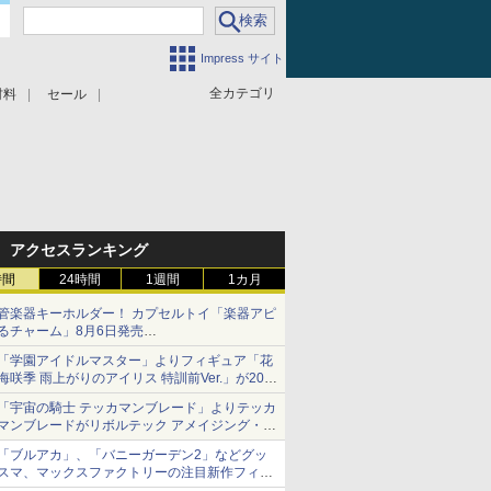
Impress サイト
全カテゴリ
材料
セール
アクセスランキング
時間
24時間
1週間
1カ月
管楽器キーホルダー！ カプセルトイ「楽器アピ
るチャーム」8月6日発売
チューバ、テナサクなど5種各3色
「学園アイドルマスター」よりフィギュア「花
海咲季 雨上がりのアイリス 特訓前Ver.」が2027
年4月に発売
「宇宙の騎士 テッカマンブレード」よりテッカ
マンブレードがリボルテック アメイジング・ヤ
マグチで商品化決定
「ブルアカ」、「バニーガーデン2」などグッ
スマ、マックスファクトリーの注目新作フィギ
ュアが展示【ホビーメーカー合同展示会】