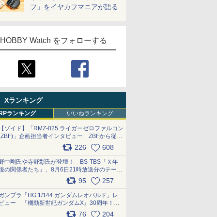
フ」をイヤカフマニアが語る
HOBBY Watch をフォローする
Xランキング
RPランキング
いいねランキング
【ゾイド】「RMZ-025 ライガーゼロファルコン
(ZBF)」企画担当者インタビュー ZBFから従来
デザインまで再現可能なボリューム満点のキッ
226
608
ト pic.x.com/6zOqQAQKkX
野中剛氏や寺野彰氏が登壇！ BS-TBS「Ｘ年
後の関係者たち」、8月6日21時放送分のテーマ
は「超合金」！ pic.x.com/uWyt1uyuFm
95
257
ガンプラ「HG 1/144 ガンダムレオパルド」レ
ビュー 『機動新世紀ガンダムX』30周年！イ
ンナーアームガトリングの変形機構まで再現し
76
204