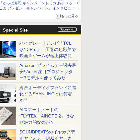
「かっぱ寿司 キャンペーントミカ あそべる！く
るま プレゼントキャンペーン」インタビュー
子どもが楽しめるかっぱ寿司ならではの体験と
もっと見る
コラボの楽しさを追求
Special Site
ハイグレードテレビ「TCL
Q7D Pro」。圧巻の色彩美で
映画＆ゲームが極上体験に
Amazon プライムデー過去最
安! Anker注目プロジェクタ
ー3モデルを使ってみた
総合オーディオブランドに進
化するSHANLINGとは何者
か？
AIスマートノートの
iFLYTEK「AINOTE 2」はな
ぜ魅力的なのか？
SOUNDPEATSのイヤカフ型
イヤフォン「UU2イヤーカ