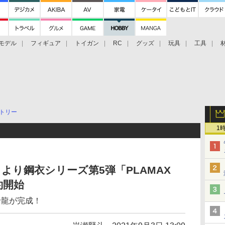
モデル
フィギュア
トイガン
RC
グッズ
玩具
工具
トリー
1
より鋼衣シリーズ第5弾「PLAMAX
約開始
帝龍が完成！