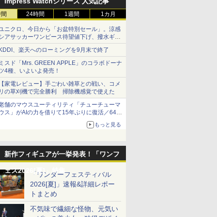
Impress Watchシリーズ 人気記事
時間
24時間
1週間
1カ月
ユニクロ、今日から「お盆特別セール」。涼感
シアサッカーワンピース待望値下げ、撥水ギア
ショーツは1990円に
KDDI、楽天へのローミングを9月末で終了
ミスド「Mrs. GREEN APPLE」のコラボドーナ
ツ4種、いよいよ発売！
【家電レビュー】手ごわい雑草との戦い、コメ
リの草刈機で完全勝利 掃除機感覚で使えた
老舗のマウスユーティリティ「チューチューマ
ウス」がAIの力を借りて15年ぶりに復活／64bit
化、Windows 10/11、「Chrome」も走り回
もっと見る
る。復活記念で2026年末まで500円
新作フィギュアが一挙発表！「ワンフ
ェス2026[夏]」特集
「ワンダーフェスティバル
2026[夏]」速報&詳細レポー
トまとめ
不気味で繊細な怪物、元気い