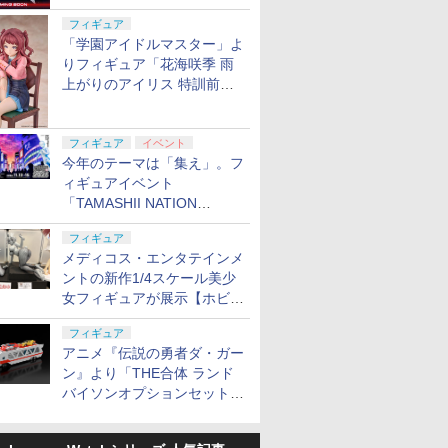
定
フィギュア
「学園アイドルマスター」よ
りフィギュア「花海咲季 雨
上がりのアイリス 特訓前
Ver.」が2027年4月に発売
フィギュア
イベント
今年のテーマは「集え」。フ
ィギュアイベント
「TAMASHII NATION
2026」が11月13日より開催
フィギュア
決定
メディコス・エンタテインメ
ントの新作1/4スケール美少
女フィギュアが展示【ホビー
メーカー合同展示会】
フィギュア
アニメ『伝説の勇者ダ・ガー
ン』より「THE合体 ランド
バイソンオプションセット」
が2027年5月に発売