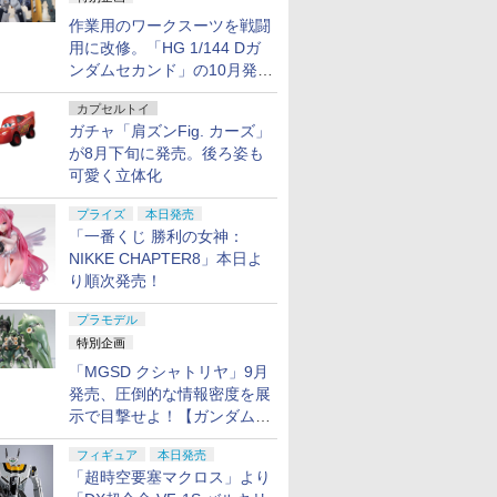
作業用のワークスーツを戦闘
用に改修。「HG 1/144 Dガ
ンダムセカンド」の10月発送
分が予約受付中【ガンダムベ
カプセルトイ
ース撮り下ろし】
ガチャ「肩ズンFig. カーズ」
が8月下旬に発売。後ろ姿も
可愛く立体化
プライズ
本日発売
「一番くじ 勝利の女神：
NIKKE CHAPTER8」本日よ
り順次発売！
プラモデル
特別企画
「MGSD クシャトリヤ」9月
発売、圧倒的な情報密度を展
示で目撃せよ！【ガンダムベ
ース撮り下ろし】
フィギュア
本日発売
「超時空要塞マクロス」より