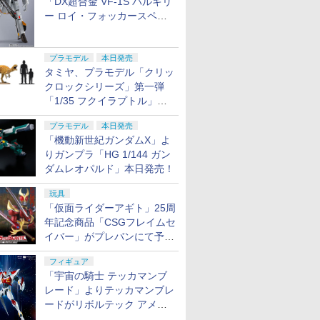
「DX超合金 VF-1S バルキリ
ー ロイ・フォッカースペシ
ャル リバイバルVer.」本日発
売！
プラモデル
本日発売
タミヤ、プラモデル「クリッ
クロックシリーズ」第一弾
「1/35 フクイラプトル」本
日発売！
プラモデル
本日発売
「機動新世紀ガンダムX」よ
りガンプラ「HG 1/144 ガン
ダムレオパルド」本日発売！
玩具
「仮面ライダーアギト」25周
年記念商品「CSGフレイムセ
イバー」がプレバンにて予約
開始
フィギュア
「宇宙の騎士 テッカマンブ
レード」よりテッカマンブレ
ードがリボルテック アメイ
ジング・ヤマグチで商品化決