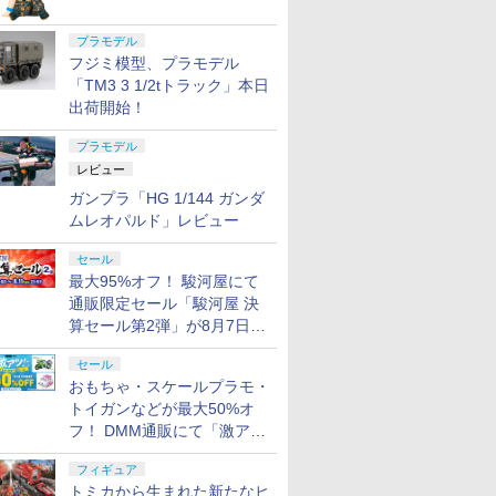
プラモデル
フジミ模型、プラモデル
「TM3 3 1/2tトラック」本日
出荷開始！
プラモデル
レビュー
ガンプラ「HG 1/144 ガンダ
ムレオパルド」レビュー
セール
最大95%オフ！ 駿河屋にて
通販限定セール「駿河屋 決
算セール第2弾」が8月7日12
時より開催
セール
おもちゃ・スケールプラモ・
トイガンなどが最大50%オ
フ！ DMM通販にて「激ア
ツ！おもちゃ・ホビー夏セー
フィギュア
ル」が開催
トミカから生まれた新たなヒ