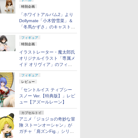
ドール
特別企画
「ホワイトアルバム2」より
Dollymate「小木曽雪菜」＆
「冬馬かずさ」のキャストド
ール実物見本が東京フィギュ
フィギュア
アギャラリーにて展示中
特別企画
イラストレーター・魔太郎氏
オリジナルイラスト「専属メ
イド オリヴィア」のフィギ
ュア彩色原型が東京フィギュ
フィギュア
アギャラリーにて展示中
レビュー
「セントルイス ティプシー
スノー Ver.【特典版】」レビ
ュー【アズールレーン】
カプセルトイ
アニメ「ジョジョの奇妙な冒
険 ストーンオーシャン」が
ガチャ「肩ズンFig.」シリー
ズに登場