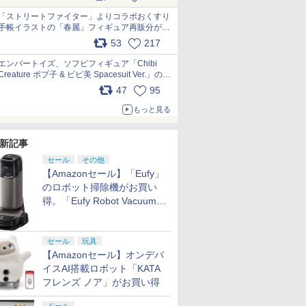
「ストリートファイター」よりコラボおくすり
手帳イラストの「春麗」フィギュア再販分が本
日出荷開始 pic.x.com/toUc1MHr41
53
217
エンバートイズ、ソフビフィギュア「Chibi
Creature ポプ子 & ピピ美 Spacesuit Ver.」の発
売中止を発表 pic.x.com/Ri45iFeYjn
47
95
もっと見る
新記事
セール
その他
【Amazonセール】「Eufy」
のロボット掃除機がお買い
得。「Eufy Robot Vacuum
Omni S2」も対象に
セール
玩具
【Amazonセール】オンデバ
イスAI搭載ロボット「KATA
フレンズ ノア」がお買い得