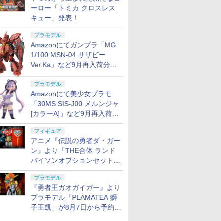
ーロー「トミカ クロスレス
キュー」発表！
プラモデル
Amazonにてガンプラ「MG
1/100 MSN-04 サザビー
Ver.Ka」など9月再入荷分が
販売再開！
プラモデル
Amazonにて美少女プラモ
「30MS SIS-J00 メルンジャ
[カラーA]」など9月再入荷分
が販売再開！
フィギュア
アニメ『伝説の勇者ダ・ガー
ン』より「THE合体 ランド
バイソンオプションセット」
が8月7日から予約受付開始！
プラモデル
『勇者王ガオガイガー』より
プラモデル「PLAMATEA 獅
子王凱」が8月7日から予約受
付開始！