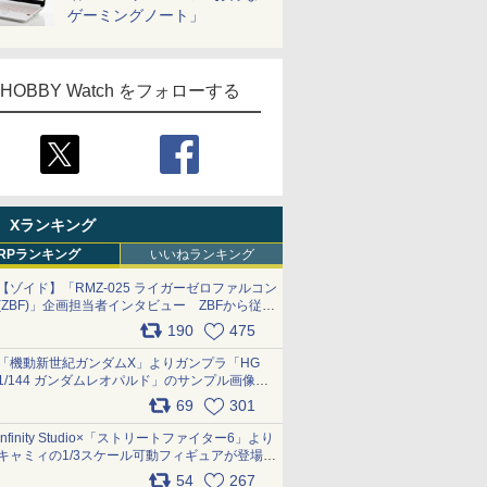
ゲーミングノート」
HOBBY Watch をフォローする
Xランキング
RPランキング
いいねランキング
【ゾイド】「RMZ-025 ライガーゼロファルコン
(ZBF)」企画担当者インタビュー ZBFから従来
デザインまで再現可能なボリューム満点のキッ
190
475
ト pic.x.com/6zOqQAQKkX
「機動新世紀ガンダムX」よりガンプラ「HG
1/144 ガンダムレオパルド」のサンプル画像が
公開！ 8月8日発売予定
69
301
pic.x.com/lTnGoAKCSY
Infinity Studio×「ストリートファイター6」より
キャミィの1/3スケール可動フィギュアが登場
pic.x.com/Eam6ArWJLs
54
267