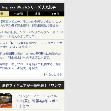
Impress Watchシリーズ 人気記事
時間
24時間
1週間
1カ月
【家電レビュー】手ごわい雑草との戦い、コメ
リの草刈機で完全勝利 掃除機感覚で使えた
NTT島田社長、ソフトバンクのセブン出資に「d
ポイント使えるようにして」
ミスド「Mrs. GREEN APPLE」のコラボドーナ
ツ4種、いよいよ発売！
ドコモ前田社長が「ahamo40GB化は検証のた
め」、料金値上げへの考え方にも言及
吉野家、牛リブロースを熱々で提供する「極旨
牛鉄板ステーキ定食」を発売
もっと見る
新作フィギュアが一挙発表！「ワンフ
ェス2026[夏]」特集
「ワンダーフェスティバル
2026[夏]」速報&詳細レポー
トまとめ