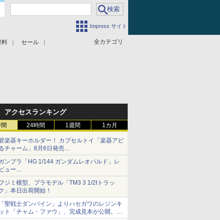
Impress サイト
全カテゴリ
材料
セール
アクセスランキング
時間
24時間
1週間
1カ月
管楽器キーホルダー！ カプセルトイ「楽器アピ
るチャーム」8月6日発売
チューバ、テナサクなど5種各3色
ガンプラ「HG 1/144 ガンダムレオパルド」レ
ビュー
『機動新世紀ガンダムX』30周年！インナーア
フジミ模型、プラモデル「TM3 3 1/2tトラッ
ームガトリングの変形機構まで再現し最新フォ
ク」本日出荷開始！
ーマットでキット化！
「聖戦士ダンバイン」よりハセガワのレジンキ
ット「チャム・ファウ」、完成見本が公開。9
月3日頃発売予定