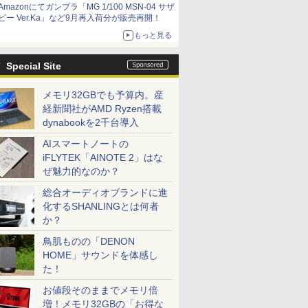
Amazonにてガンプラ「MG 1/100 MSN-04 サザ
ビー Ver.Ka」など9月再入荷分が販売再開！
もっと見る
Special Site
メモリ32GBでも予算内。産
経新聞社がAMD Ryzen搭載
dynabookを2千台導入
AIスマートノートの
iFLYTEK「AINOTE 2」はな
ぜ魅力的なのか？
総合オーディオブランドに進
化するSHANLINGとは何者
か？
鳥肌ものの「DENON
HOME」サウンドを体感し
た！
お値段そのままでメモリ倍
増！メモリ32GBの「お得な