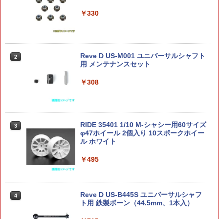
(大)
ンカップ(GLOCK-07)★東京マルイGLO
CKグロック G17/26用［全国一律300円
￥2,675
￥330
配送可能］
￥2,080
￥440
2026年8月予約 ガチャ【肩ズンFig. シュ
Reve D US-M001 ユニバーサルシャフト
ミニ四駆13-12mm2段アルミローラード
2
2
2
ガー・ラッシュ コンプリート 4種セット
用 メンテナンスセット
リリング プレート
カプセルトイ】ガチャガチャ ガチャ フ
GUN-S07■【空撃ち動作テスト等に】GU
2
ルコンプ
ARDER マガジンフォロワー ブロック G
￥308
￥2,500
BBマガジン用◆各ガスブローバックハン
ドガンマガジン対応［全国一律300円配
￥1,600
送可能］
￥580
RIDE 35401 1/10 M-シャシー用60サイズ
ザ☆チューンドカー 1/24 LN107 ハイラ
3
3
φ47ホイール 2個入り 10スポークホイー
ックス ピックアップ ダブルキャブ リフ
タカラトミー T-SPARKフィギュア TS-3
3
ル ホワイト
トアップ '94 (トヨタ) 【No.5】 (プラモ
5 スカイワープ
デル)
￥495
フランス軍放出品 ブーニーハット CCE
￥5,980
3
デザート迷彩 [ 良い / 58 ] ブッシュハッ
￥2,781
ト サファリハット ジャングルハット レ
ンジャーハット つば広帽 バケットハッ
ト トロピカルハット つば広ハット 仏軍
Reve D US-B445S ユニバーサルシャフ
4
フランス軍サープラス フランス軍実物
ねんどろいどもあ 『PERSONA 30th AN
ト用 鉄製ボーン（44.5mm、1本入）
【2026年8月予約】 HS（ヒロインスタ
4
4
フランス軍払い下げ品 NATO放出品
NIVERSARY』 ペルソナ30周年コラボヴ
イル)シリーズ メカ娘 バスターメイデ