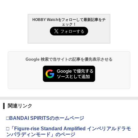
￥-
￥4,475
HOBBY Watchをフォローして最新記事をチ
タミヤ クラフトツールシリーズ No.123
東京マルイ(TOKYO MARUI) No.21 H&K
2
2
ェック！
先細薄刃ニッパー (ゲートカット用) プラ
TAMASHII NATIONS S.H.フィギュアー
BANDAI SPIRITS(バンダイ スピリッツ)
USP HG 18歳以上エアーHOPハンドガン
2
2
モデル用工具 74123
ツ 呪術廻戦 伏黒甚爾 約155mm PVC&A
30MM xEXM-000 ゼノヴァルト 1/144ス
BS製 塗装済み可動フィギュア
ケール 色分け済みプラモデル
￥3,409
￥2,691
￥13,980
￥2,813
Google 検索で当サイトの記事を優先表示させる
東京マルイ (TOKYO MARUI) ガスブロー
3
GSIクレオス Mr.トップコート 水性プレ
バックマシンガン No.14 20式 5.56mm
3
ミアムトップコートスプレー 光沢 88ml
TAMASHII NATIONS S.H.フィギュアー
BANDAI SPIRITS(バンダイ スピリッツ)
小銃 18歳以上 ガスブローバック
3
3
ホビー用仕上材 B601
ツ TV アニメ「呪術廻戦」 脹相 約150m
RG 機動戦士ガンダム 逆襲のシャア νガ
m PVC&ABS製 塗装済み可動フィギュア
ンダム 1/144スケール 色分け済みプラモ
￥190,000
デル
￥748
￥-
￥5,394
東京マルイ No.10 ハイキャパ5.1 10歳以
4
関連リンク
タミヤ(TAMIYA) メイクアップ材シリー
上 電動ブローバック フルオート
4
ズ No.3 タミヤセメント(角びん) 40ml 模
TAMASHII NATIONS S.H.フィギュアー
4
□BANDAI SPIRITSのホームページ
型用接着剤 87003
ツ ONE PIECE シャンクス -マリンフォ
Sachiプラモ VERTヤスリ Type-S 【プ
￥3,815
4
ード頂上決戦- 約165mm PVC&ABS&布
ロモデラー共同開発】 超極細 ガラスヤ
□「Figure-rise Standard Amplified インペリアルドラモ
製 塗装済み可動フィギュア
スリ ５点セット ガンプラ プラモデル ゲ
￥184
ンパラディンモード」のページ
ート処理 模型 フィギュア［知的財産権