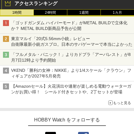
アクセスランキング
1時間
24時間
1週間
1カ月
「ゴッドガンダム ハイパーモード」がMETAL BUILDで立体化
か？ METAL BUILD新商品予告が公開
東京マルイ「20式5.56mm小銃」レビュー
自衛隊最新小銃ガスブロ。日本のサバゲーマーで本当によかった
「フルメタル・パニック！」よりカドプラ「アーバレスト」が8
月7日12時より予約開始
VKEND「勝利の女神：NIKKE」より1/4スケール「クラウン」フ
ィギュアが2027年5月発売
【Amazonセール】火花演出や連射が楽しめる電動ウォーターガ
ンがお買い得！ シールド付きセットや、2丁セットが登場
もっと見る
HOBBY Watch をフォローする