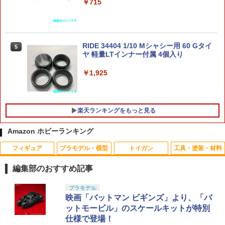
ィネット (塗装済み完成品フィギュア)
ン プラモデル〔エムアイモルデ〕（26
￥715
￥1,380
0514予約開始）
￥7,506
￥3,300
【 MP 製】 BERETTA M9 ベレッタ M92
RIDE 34404 1/10 Mシャシー用 60 Gタイ
4
5
用 20mmレイルマウント アンダーレール
ヤ 軽量LTインナー付属 4個入り
sanrio house sanrio house オリジナル
5
樹脂製 BK ブラック / MP06002-BK | 東
ぬいぐるみ Sサイズ サンリオ ハウス イ
ポケットモンスター プラコロ 【2点セッ
5
京マルイ エアガン オプション カスタム
ンテリア・生活雑貨 おもちゃ・ゲーム・
￥1,925
ト】
パーツ カスタマイズ 内部 部品 交換
フィギュア
￥1,650
￥1,480
￥3,850
楽天ランキングをもっと見る
Amazon ホビーランキング
COWCOW TECHNOLOGY アルミCNC
5
モジューラートリガーシュー B◆GOLD
フィギュア
プラモデル・模型
トイガン
工具・塗装・材料
東京マルイ ガスブロ ハイキャパ5.1/4.3
対応 選べる形状 ドレスアップ
編集部のおすすめ記事
￥1,530
TAMASHII NATIONS オリジン・オブ・
Blokees スター ウォーズ マンダロリア
東京マルイ(TOKYO MARUI) No.25 コル
LOCTITE(ロックタイト) シールはがし
プラモデル
1
1
1
1
バルキリー 超時空要塞マクロス VF-1J
ン&グローグー CC05 ディン ジャリン&
ト ガバメント HG 18歳以上エアーHOP
プレミアム 220ml
映画「バットマン ビギンズ」より、「バ
バルキリー45th Anniv. 約225mm ABS&
グローグー ABS樹脂&PVC製 組み立て式
ハンドガン
ットモービル」のスケールキットが特別
ダイキャスト製 塗装済み可動フィギュア
プラスチックモデル
￥1,013
仕様で登場！
￥3,384