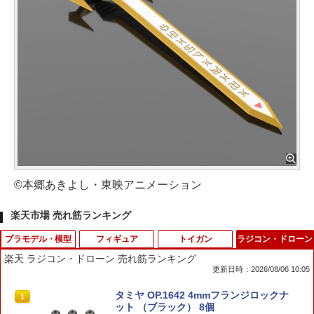
©本郷あきよし・東映アニメーション
楽天市場 売れ筋ランキング
プラモデル・模型
フィギュア
トイガン
ラジコン・ドローン
楽天 ラジコン・ドローン 売れ筋ランキング
更新日時：2026/08/06 10:05
GuCra みかん 果物模型 本物そっくりの
BANDAI SPIRITS S.H.Figuarts モンキ
GLOCK-07 GLK-07 【強化/リペア
タミヤ OP.1642 4mmフランジロックナ
1
1
1
1
模型 加重タイプ 8個パック 食品サンプル
ー・D・ルフィ -鬼ヶ島討入-
に！】GUARDER ガーダー 強化ピスト
ット （ブラック） 8個