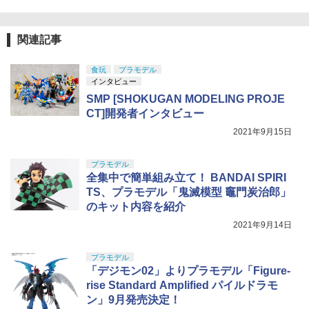
登録済］ verty-s
￥9,900
東京マルイ No.22 M92Fミリタリーモデ
5
ル HG 18歳以上エアーHOPハンドガン
￥2,320
GSIクレオス Mr.トップコート 水性プレ
手動
5
関連記事
ミアムトップコートスプレー つや消し 8
8ml ホビー用仕上材 B603
TAMASHII NATIONS S.H.フィギュアー
￥3,584
5
ツ 攻殻機動隊 THE GHOST IN THE SHE
食玩
プラモデル
LL 草薙素子 約140mm PVC&ABS製 塗
BANDAI SPIRITS(バンダイ スピリッツ)
￥710
インタビュー
5
装済み可動フィギュア
HGUC 200 機動戦士Zガンダム 百式 1/14
SMP [SHOKUGAN MODELING PROJE
4スケール 色分け済みプラモデル
CT]開発者インタビュー
￥9,544
￥1,674
2021年9月15日
プラモデル
全集中で簡単組み立て！ BANDAI SPIRI
TS、プラモデル「鬼滅模型 竈門炭治郎」
のキット内容を紹介
2021年9月14日
プラモデル
「デジモン02」よりプラモデル「Figure-
rise Standard Amplified パイルドラモ
ン」9月発売決定！