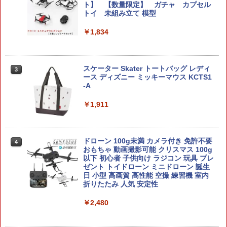
在庫品》
ト】 【数量限定】 ガチャ カプセル
フィギュア ジェシー 4904810082095
V10-30(BK)■GUARDER ステンレスCNC
2
トイ 未組み立て 模型
プランジャーピンセット for マルイ V10
◆東京マルイ MARUI GBB リアル 質感
￥2,060
￥7,580
耐食性 アップ リペア 予備 スペア カスタ
￥1,834
ム
￥550
タミヤ 1/24 スポーツカーシリーズ No.2
3
35 1/24 オースチン ミニクーパー 1275S
S.H.Figuarts 『呪術廻戦』 伏黒恵（再
スケーター Skater トートバッグ レディ
3
3
Mk.I プラモデル 24235 （ZS176900）
販版） (塗装済み可動フィギュア)
ース ディズニー ミッキーマウス KCTS1
-A
【お得なまとめ書い】東京マルイ シリコ
￥2,180
￥8,250
3
ンメンテナンススプレー 70ml 2本セット
￥1,911
￥1,107
ザ☆チューンドカー 1/24 カーブティッ
4
MDLX 『ロックマンX』 ゼロ (塗装済み
ククラブ AE86 トレノ'85(トヨタ) 【No.
ドローン 100g未満 カメラ付き 免許不要
4
4
可動フィギュア)
45】 (プラモデル)
おもちゃ 動画撮影可能 クリスマス 100g
以下 初心者 子供向け ラジコン 玩具 プレ
FCC/Pro&T Sig Sauer P250DCc 1/4 ミ
ゼント トイドローン ミニドローン 誕生
￥8,250
￥2,429
4
ニピストル キーチェーン
日 小型 高画質 高性能 空撮 練習機 室内
折りたたみ 人気 安定性
￥1,162
￥2,480
【最大1,000円OFFクーポン11日1:59
5
送料無料◆ダイアクロン トレッドヴァー
5
迄】【中古】 美品 バンダイ 機動戦士ガ
サルター/CU (陸上機甲部隊 Ver.) タカラ
ンダムSEED RG 1/144 フリーダムガン