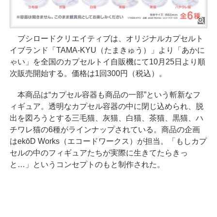
ブシロードクリエイティブは、オリジナルカプセルト
イブランド「TAMA-KYU（たまきゅう）」より「あかに
ゃい」を全国のカプセルトイ自販機にて10月25日より順
次販売開始する。価格は1回300円（税込）。
本商品は“カプセル容器も商品の一部”という斬新なフ
ィギュア。透明なカプセル容器の中に閉じ込められ、脱
出を図ろうとする三毛猫、灰猫、白猫、茶猫、黒猫、ハ
チワレ猫の6種がラインナップされている。商品の企画
はekōD Works（エコードワークス）が担当。「もしカプ
セルの中のフィギュアたちが実際に生きてたらきっ
と…」というコンセプトのもと制作された。