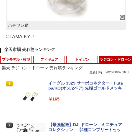
ハチワレ猫
©TAMA-KYU
楽天市場 売れ筋ランキング
プラモデル・模型
フィギュア
トイガン
ラジコン・ドローン
楽天 ラジコン・ドローン 売れ筋ランキング
更新日時：2026/08/07 16:05
特捜最前線DVDコレクション 第42号
【当店独自で＋P10倍★要エントリー】
V10-33■GUARDER ハンマースプリング
イーグル 3329 サーボコネクター・Futa
1
1
1
1
【中古】[FIG] 七海みなみ(ななみみなみ)
プランジャー/ストッパー for マルイ V10
ba/KO(オス/2ペア) 先端ゴールドメッキ
弱キャラ友崎くん 1/7 完成品 フィギュア
◆GBB8-47/48 互換パーツ 軽量 潤滑性
￥1,999
(PP917) コトブキヤ(20210721)
POM スムーズ ブラック シルバー 2種類
￥165
付属
￥7,445
￥500
HGUC 1/144 ZZガンダム プラモデル
【最強配送】DJI ドローン ミニチュア
2
2
（再販）[BANDAI SPIRITS]《発売済・
コレクション 【4種コンプリートセッ
【送料無料】タカラトミー Rトーキング
2