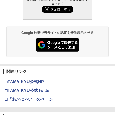
TAMASHII NATIONS S.H.フィギュアー
HG 機動戦士ガンダム00 グラハム専用ユ
東京マルイ (TOKYO MARUI) ガスブロー
LOCTITE(ロックタイト) シールはがし
2
2
2
2
ェック！
ツ（真骨彫製法） 仮面ライダーBLACK
ニオンフラッグカスタム 1/144スケール
バックマシンガン No.14 20式 5.56mm
プレミアム 220ml
RX 約150mm PVC&ABS&布製 塗装済み
色分け済みプラモデル
小銃 18歳以上 ガスブローバック
可動フィギュア
￥962
￥1,850
￥193,900
￥11,000
Google 検索で当サイトの記事を優先表示させる
GSIクレオス Mr.トップコート 水性プレ
BANDAI SPIRITS(バンダイ スピリッツ)
東京マルイ No.10 ハイキャパ5.1 10歳以
3
3
3
ミアムトップコートスプレー 光沢 88ml
TAMASHII NATIONS S.H.フィギュアー
HGAW 機動新世紀ガンダムX ガンダムエ
上 電動ブローバック フルオート
3
ホビー用仕上材 B601
ツ ONE PIECE シャンクス -マリンフォ
アマスター 1/144スケール 色分け済みプ
ード頂上決戦- 約165mm PVC&ABS&布
ラモデル
￥3,815
製 塗装済み可動フィギュア
￥748
￥3,732
￥8,918
東京マルイ(TOKYO MARUI) No.21 H&K
4
関連リンク
タミヤ(TAMIYA) メイクアップ材シリー
USP HG 18歳以上エアーHOPハンドガン
4
ズ No.3 タミヤセメント(角びん) 40ml 模
BANDAI SPIRITS(バンダイ スピリッツ)
4
□TAMA-KYU公式HP
型用接着剤 87003
TAMASHII NATIONS S.H.フィギュアー
HGUC 機動戦士ガンダム ザクI(黒い三連
￥3,409
4
ツ 攻殻機動隊 THE GHOST IN THE SHE
星仕様) 1/144スケール 色分け済みプラ
□TAMA-KYU公式Twitter
LL 草薙素子 約140mm PVC&ABS製 塗
モデル
￥184
装済み可動フィギュア
□「あかにゃい」のページ
￥2,100
東京マルイ No.2 ワルサーP38 10歳以上
5
￥9,618
エアーHOPハンドガン 手動
GSIクレオス Mr.トップコート 水性プレ
5