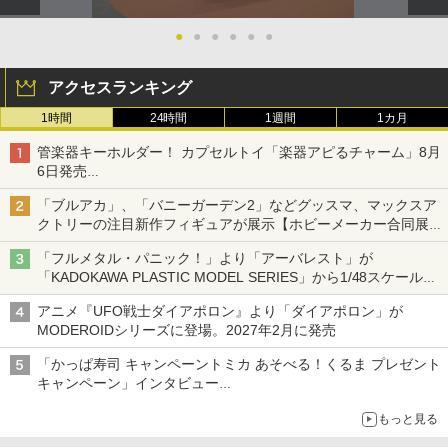
●
●
●
●
●
●
アクセスランキング
1時間
24時間
1週間
1カ月
管楽器キーホルダー！ カプセルトイ「楽器アピるチャーム」8月
6日発売
チューバ、テナサクなど5種各3色
「ブルアカ」、「バニーガーデン2」などグッスマ、マックスア
クトリーの注目新作フィギュアが展示【ホビーメーカー合同展示
会】
「フルメタル・パニック！」より「アーバレスト」が
「KADOKAWA PLASTIC MODEL SERIES」から1/48スケールで
登場！
アニメ『UFO戦士ダイアポロン』より「ダイアポロン」が
MODEROIDシリーズに登場。2027年2月に発売
「かっぱ寿司 キャンペーントミカ あそべる！くるま プレゼント
キャンペーン」インタビュー
子どもが楽しめるかっぱ寿司ならではの体験とコラボの楽しさを
もっと見る
追求