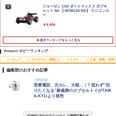
トミー T-SPARK 【1月予約】
ダム プラモデル
【P5倍以上！全商品！8/4 20:00から】
ジョーゼン 1/20 ダートマックス ボブキ
5
5
カネキャップ 害獣駆除 熊よけ 害獣脅し
￥8,380
ャット NX 【JRVB120-RD】 ラジコンカ
￥3,080
鳥害対策 ビッグバン ピストル用 8連発
ー
かんしゃく玉 花火 火薬 96発×6＝576発
爆音 モデルガン 発火 銃 スターターピス
￥4,404
トル 運動会 日本製 送料無料
￥1,180
楽天ランキングをもっと見る
Amazon ホビーランキング
フィギュア
プラモデル・模型
トイガン
工具・塗装・材料
編集部のおすすめ記事
タカラトミー(TAKARA TOMY) T-SPAR
BANDAI SPIRITS(バンダイ スピリッツ)
東京マルイ(TOKYO MARUI) No.25 コル
タミヤ クラフトツールシリーズ No.123
プライズ
1
1
1
1
K トランスフォーマー ニューレジェンズ
30MS SIS-J00 メルンジャ[カラーA] 色
ト ガバメント HG 18歳以上エアーHOP
先細薄刃ニッパー (ゲートカット用) プラ
営業電話、元カレ、大根…！? 思わず“切
NL-07 サウンドウェーブ 可動フィギュア
分け済みプラモデル
ハンドガン
モデル用工具 74123
りたくなる”麻雀牌のカプセルトイがTAM
A-KYUより発売
￥4,440
￥4,200
￥3,384
￥2,781
HOBBY Watchをフォローして最新記事をチ