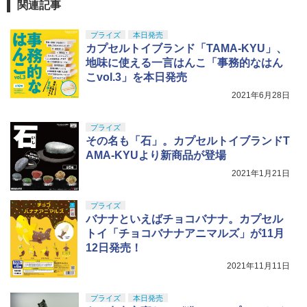
ミアムトップコートスプレー つや消し 8
￥2,710
関連記事
8ml ホビー用仕上材 B603
BANDAI SPIRITS(バンダイ スピリッツ)
5
TAMASHII NATIONS S.H.フィギュアー
HGUC 1/144 ザクII (ガルマ専用機) (機動
5
プライズ
本日発売
ツ 呪術廻戦 伏黒甚爾 約155mm PVC&A
戦士ガンダム)
￥710
カプセルトイブランド「TAMA-KYU」、
BS製 塗装済み可動フィギュア
￥2,880
地味に使える一言はんこ「事務的なはん
￥13,350
こvol.3」を本日発売
2021年6月28日
プライズ
その名も「石」。カプセルトイブランドT
AMA-KYUより新商品が登場
2021年1月21日
プライズ
バナナといえばチョコバナナ。カプセル
トイ「チョコバナナアニマルズ」が11月
12日発売！
2021年11月11日
プライズ
本日発売