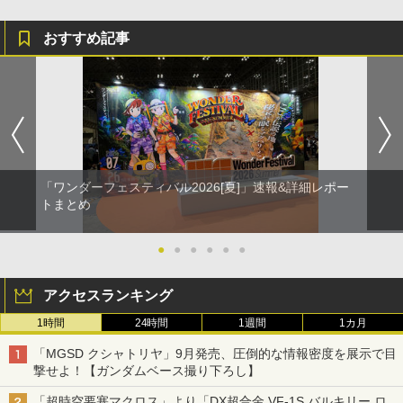
おすすめ記事
「ワンダーフェスティバル2026[夏]」速報&詳細レポー
トまとめ
●
●
●
●
●
●
アクセスランキング
1時間
24時間
1週間
1カ月
「MGSD クシャトリヤ」9月発売、圧倒的な情報密度を展示で目
撃せよ！【ガンダムベース撮り下ろし】
「超時空要塞マクロス」より「DX超合金 VF-1S バルキリー ロ