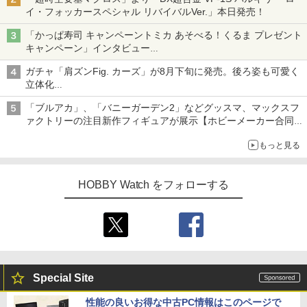
イ・フォッカースペシャル リバイバルVer.」本日発売！
「かっぱ寿司 キャンペーントミカ あそべる！くるま プレゼント
キャンペーン」インタビュー
子どもが楽しめるかっぱ寿司ならではの体験とコラボの楽しさを
ガチャ「肩ズンFig. カーズ」が8月下旬に発売。後ろ姿も可愛く
追求
立体化
ライトニング・マックィーンやメーターなど4種がラインナップ
「ブルアカ」、「バニーガーデン2」などグッスマ、マックスフ
ァクトリーの注目新作フィギュアが展示【ホビーメーカー合同展
示会】
もっと見る
HOBBY Watch をフォローする
Special Site
性能の良いお得な中古PC情報はこのページで