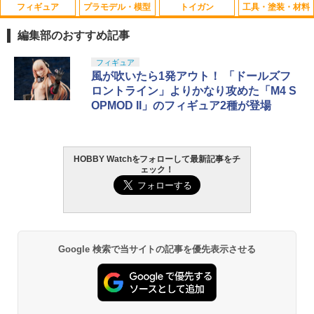
フィギュア
プラモデル・模型
トイガン
工具・塗装・材料
編集部のおすすめ記事
TAMASHII NATIONS S.H.フィギュアー
BANDAI SPIRITS(バンダイ スピリッツ)
東京マルイ(TOKYO MARUI) No.25 コル
LOCTITE(ロックタイト) シールはがし
フィギュア
1
1
1
1
ツ（真骨彫製法） 仮面ライダーBLACK
30MS SIS-J00 メルンジャ[カラーA] 色
ト ガバメント HG 18歳以上エアーHOP
プレミアム 220ml
風が吹いたら1発アウト！ 「ドールズフ
RX 約150mm PVC&ABS&布製 塗装済み
分け済みプラモデル
ハンドガン
ロントライン」よりかなり攻めた「M4 S
可動フィギュア
￥962
OPMOD II」のフィギュア2種が登場
￥4,200
￥3,384
￥12,121
HOBBY Watchをフォローして最新記事をチ
GSIクレオス Mr.トップコート 水性プレ
BANDAI SPIRITS(バンダイ スピリッツ)
東京マルイ (TOKYO MARUI) ガスブロー
2
2
2
ェック！
ミアムトップコートスプレー 光沢 88ml
タカラトミー(TAKARA TOMY) T-SPAR
機動警察パトレイバー EZY RG 1/48 AV-
バックマシンガン No.14 20式 5.56mm
2
ホビー用仕上材 B601
K トランスフォーマー ニューレジェンズ
98Plus (イングラム・プラス) 色分け済
小銃 18歳以上 ガスブローバック
NL-07 サウンドウェーブ 可動フィギュア
みプラモデル
￥748
￥197,900
￥4,440
￥6,600
Google 検索で当サイトの記事を優先表示させる
タミヤ クラフトツールシリーズ No.123
東京マルイ(TOKYO MARUI) No.21 H&K
3
3
先細薄刃ニッパー (ゲートカット用) プラ
TAMASHII NATIONS S.H.フィギュアー
マックスファクトリー PLAMATEA MX
USP HG 18歳以上エアーHOPハンドガン
3
3
モデル用工具 74123
ツ ONE PIECE シャンクス -マリンフォ
ちゃん 組み立て式プラモデル ノンスケ
ード頂上決戦- 約165mm PVC&ABS&布
ール 全高約160mm
￥3,409
製 塗装済み可動フィギュア
￥2,781