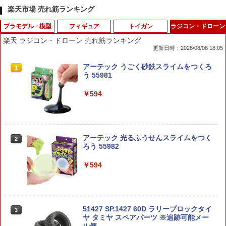
楽天市場 売れ筋ランキング
プラモデル・模型
フィギュア
トイガン
ラジコン・ドローン
楽天 ラジコン・ドローン 売れ筋ランキング
更新日時：2026/08/08 18:05
サウザンド・サニー号 ワノ国編Ver. プラ
ポケットモンスター ポケモンといっし
(ネコポス対応）ピアノ線 黒 （作業帽
アーテック うごく砂鉄スライムをつくろ
1
1
1
1
モデル 『ワンピース』（再販）[BANDA
ょ!モンスターボール
用）
う 55981
I SPIRITS]《発売済・在庫品》
￥6,126
￥260
￥594
￥2,980
【BOX】 52TOYS BLINDBOX スター・
スーパーライフル U10共通 マウントベー
アーテック 光るふうせんスライムをつく
BANDAI SPIRITS ENTRY GRADE 1/144
2
2
2
2
ウォーズ グローグーの食卓 ぬいぐるみ
ス【クラウンモデル】【純正パーツ】
ろう 55982
RX-93ff νガ ン ダ ム 機動戦士ガ ン ダ ム
ストラップ BOX (4個入り) ｜ 52トイズ
逆襲のシャア
STAR WARS THE MANDALORIAN：G
￥869
￥594
ROGU Full Belly Planet
￥2,998
￥6,160
【弾数115発】東京マルイ BBローダー
51427 SP.1427 60D ラリーブロックタイ
3
3
D-スタイル 『シールドライガー』 ［Cle
3
ハンドガンタイプ★TOKYO MARUI 電動
ヤ タミヤ スペアパーツ ※追跡可能メー
ar Parts Append］ 【KP871】 (プラモ