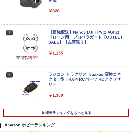
ガン・ガスガン・エアコッキングガン各
ル便
ガチャ【ちいかわ クリップぬいぐるみ2
デル)
3
種！M4AK47G36PSG-1VSR-10L96G18
コンプリート 4種セット】ガチャガチャ
CG17M1911Hi-CAPA［全国一律300円
カプセルトイ
￥828
￥3,016
配送可能］
￥1,680
￥1,045
【最強配送】Nancy DJI FPV(2.4Ghz)
4
Blokees ロックマン Champion Class
4
ドローン用 プロペラガード【OUTLET
ゼロ（ロックマンゼロ）【75711】 プラ
SALE】【在庫限り】
【ポイント5倍 8/11 1:59まで】すみっコ
モデル
4
GLOCK-103(BK) GLK-103(BK) 【ポリ
ぐらし スーパーでおつかい Supermarke
4
マー樹脂製】GUARDER ビーバーテール
t 8個入BOX 全8種類 全部揃います リー
￥1,155
￥3,366
グリップ GLOCK GEN.3/BK◆東京マル
メント Re-MENT 送料無料 新品 未開封
イ・WE・KSC ガスブロGLOCK対応/グ
海外 大人気 キャラクター ディスプレイ
リップ感アップ！
フィギュア サンエックス San-x
ラジコン トラクサス Traxxas 変換コネ
5
犬 置物 シリコン カーオーナメント 車内
5
￥1,180
￥5,594
クタ T型 TRX-4 RCパーツ RCアクセサ
アクセサリー インテリア ダッシュボー
リー
ド かわいい フィギュア 雑貨 グッズ 洗え
る 飾り 子犬 オブジェ 卓上 デスク 玄関
￥1,300
新車祝い プレゼント ギフト 誕生日 犬好
SOTAC Arisaka タイプ M-LOK インラ
2026年11月予約 ガチャ【惑星球体めじ
5
き 癒しグッズ 耐熱 無臭
5
イン スカウトライトマウント SF M300
るしチャーム2 コンプリート 6種セット
M600対応 BK ブラック
カプセルトイ】
￥3,750
楽天ランキングをもっと見る
￥1,200
￥1,880
Amazon ホビーランキング