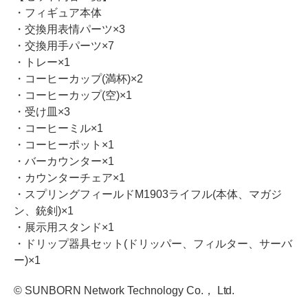
・フィギュア本体
・交換用表情パーツ×3
・交換用手パーツ×7
・トレー×1
・コーヒーカップ(満杯)×2
・コーヒーカップ(空)×1
・受け皿×3
・コーヒーミル×1
・コーヒーポット×1
・バーカウンター×1
・カウンターチェア×1
・スプリングフィールドM1903ライフル(本体、マガジ
ン、銃剣)×1
・展示用スタンド×1
・ドリップ器具セット(ドリッパー、フィルター、サーバ
ー)×1
© SUNBORN Network Technology Co.， Ltd.