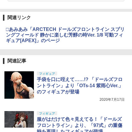
￥9,980
￥8,918
東京マルイ No.10 ハイキャパ5.1 10歳以
4
関連リンク
マジ・スク+保護キャップセット
上 電動ブローバック フルオート
4
BANDAI SPIRITS(バンダイ スピリッツ)
4
□あみあみ「ARCTECH ドールズフロントライン スプリ
52TOYS BLINDBOX ディズニー プリン
HGAW 機動新世紀ガンダムX ガンダムエ
￥2,600
￥3,815
4
ングフィールド 静かに楽しむ芳醇の時Ver. 1/8 可動フィ
セス On the Run シリーズ ブラインドボ
アマスター 1/144スケール 色分け済みプ
ギュア[APEX]」のページ
ックス フィギュア ガチャガチャ コレク
ラモデル
ション 塗装済み コレクター・誕生日・
新年のギフトに最適 (一個入り)
￥3,100
東京マルイ(TOKYO MARUI) No.16 H&K
5
USP 10歳以上エアーHOPハンドガン 手
関連記事
￥1,650
シリコンモールド クロムハート 4種 6.7×
5
動
3.6cm 柄型枠 爪飾り作成 多寸法設計 立
体彫刻 耐久 繰返し ハンドメイドネイル
BANDAI SPIRITS(バンダイスピリッツ)
￥2,666
フィギュア
5
(Bタイプ)
30MS SIS-H00 セスティエ[カラーC] 色
手袋を口に咥えて……!? 「ドールズフロ
TAMASHII NATIONS S.H.フィギュアー
分け済みプラモデル
5
ントライン」より「OTs-14 紫雨心Ver.」
￥499
ツ 攻殻機動隊 THE GHOST IN THE SHE
のフィギュアが登場
LL 草薙素子 約140mm PVC&ABS製 塗
￥4,500
装済み可動フィギュア
2020年7月17日
￥9,000
フィギュア
服がはだけて色々見えてる！「ドールズ
フロントライン」より、「97式」の重傷
時を再現したフィギュアが登場