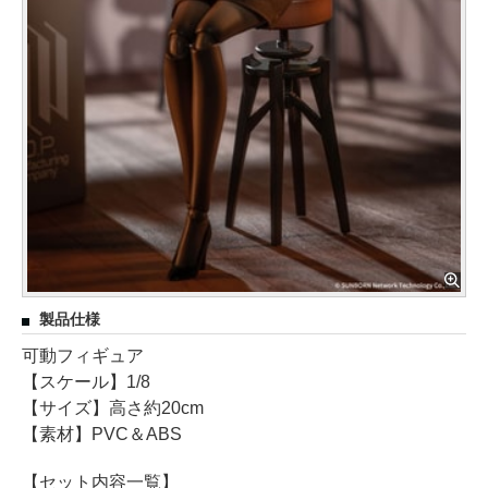
製品仕様
可動フィギュア
【スケール】1/8
【サイズ】高さ約20cm
【素材】PVC＆ABS
【セット内容一覧】