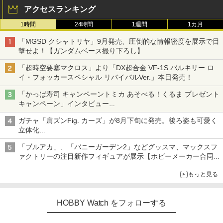
アクセスランキング
1時間
24時間
1週間
1カ月
「MGSD クシャトリヤ」9月発売、圧倒的な情報密度を展示で目
撃せよ！【ガンダムベース撮り下ろし】
「超時空要塞マクロス」より「DX超合金 VF-1S バルキリー ロ
イ・フォッカースペシャル リバイバルVer.」本日発売！
「かっぱ寿司 キャンペーントミカ あそべる！くるま プレゼント
キャンペーン」インタビュー
子どもが楽しめるかっぱ寿司ならではの体験とコラボの楽しさを
ガチャ「肩ズンFig. カーズ」が8月下旬に発売。後ろ姿も可愛く
追求
立体化
ライトニング・マックィーンやメーターなど4種がラインナップ
「ブルアカ」、「バニーガーデン2」などグッスマ、マックスフ
ァクトリーの注目新作フィギュアが展示【ホビーメーカー合同展
示会】
もっと見る
HOBBY Watch をフォローする