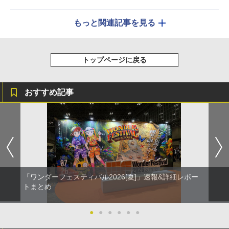
もっと関連記事を見る
トップページに戻る
おすすめ記事
「ワンダーフェスティバル2026[夏]」速報&詳細レポー
トまとめ
●
●
●
●
●
●