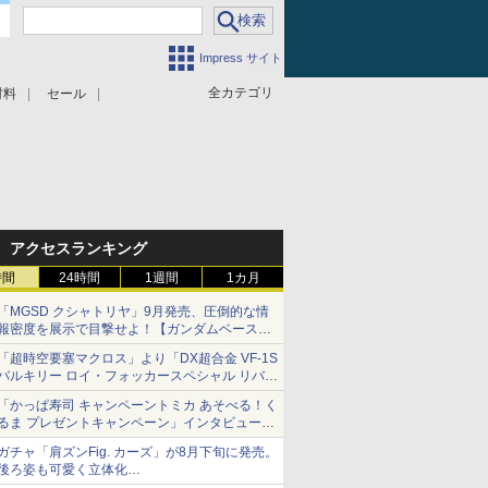
Impress サイト
全カテゴリ
材料
セール
アクセスランキング
時間
24時間
1週間
1カ月
「MGSD クシャトリヤ」9月発売、圧倒的な情
報密度を展示で目撃せよ！【ガンダムベース撮
り下ろし】
「超時空要塞マクロス」より「DX超合金 VF-1S
バルキリー ロイ・フォッカースペシャル リバイ
バルVer.」本日発売！
「かっぱ寿司 キャンペーントミカ あそべる！く
るま プレゼントキャンペーン」インタビュー
子どもが楽しめるかっぱ寿司ならではの体験と
ガチャ「肩ズンFig. カーズ」が8月下旬に発売。
コラボの楽しさを追求
後ろ姿も可愛く立体化
ライトニング・マックィーンやメーターなど4