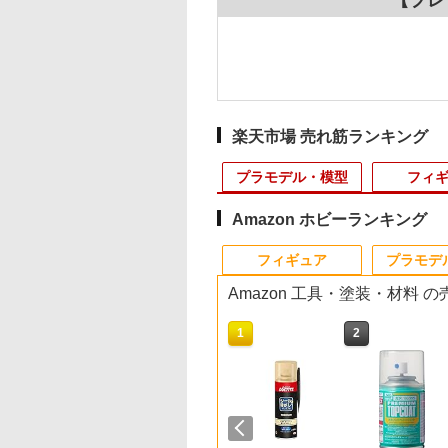
楽天市場 売れ筋ランキング
プラモデル・模型
フィ
Amazon ホビーランキング
10
10
10
10
1
1
1
1
2
2
2
2
フィギュア
プラモデ
Amazon 工具・塗装・材料 
10
10
10
10
1
1
1
1
2
2
2
2
トロード｜PIT-
026年8月8日発売】
天ランキング1位
センブリーユニバ
【送料無料】 フジミ
1／7 『ウマ娘 プリテ
Keymod ポリマーレー
【期間限定20%OFFク
【当店独自で＋P10倍
【ドリームズ公式】
【 良品武品 】 M-LOK
電池ボックス 単3型 4
HG 1/144 ライジン
【ドリームズ公式】
SI タイプ CNC カー
マテル 1／64 ホット
D 1/700 海上自衛
品】コンバットパ
】レンズプロテク
ル用42mm軽量リ
模型 1/700 艦NEXTシ
ィーダービー』 ダンツ
ルセット 6Pcs◆BK キ
ーポン配布】Carox ラ
★要エントリー】【中
SMISKI Toilet Series
対応 BCM
本 直列 6V バッテリー
リーダムガンダム
SMISKI Bath Series
ドグリップ M-LOK
ィール モンスタート
護衛艦 DD-120 しら
ール：バトルゾー
 + スコープキャッ
イングシャフト
リーズ No.07 日本海軍
フレーム (塗装済み完
ーモッド ポリマー樹脂
ジコン 水陸両用 ラジ
古】[PTM] (再販) 1/144
スミスキー トイレ シリ
GUNFIGHTER バーテ
ケース 電池ケース
「機動戦士ガンダム
ミスキー バス シリ
マグプル エムロック
ック 1：64 メガ・レ
 女性自衛官フィギ
73-401] [ウォーハ
前後セット
-502](JAN：
戦艦 金剛 色分け済み
成品フィギュア)
製 20mmレール 増設
コンカー オフロード
オプションパーツセッ
ーズ
ィカルグリップ フォア
SEED FREEDOM
種 NOVESKE NSR 
クス ミニカー
980
,800
780
329
￥4,080
￥26,006
￥1,380
￥4,980
￥1,900
￥1,210
￥1,780
￥640
￥1,980
￥1,210
￥1,880
￥891