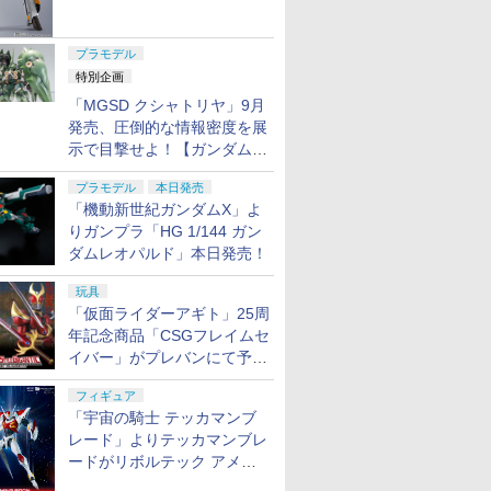
ャル リバイバルVer.」本日発
売！
プラモデル
特別企画
「MGSD クシャトリヤ」9月
発売、圧倒的な情報密度を展
示で目撃せよ！【ガンダムベ
ース撮り下ろし】
プラモデル
本日発売
「機動新世紀ガンダムX」よ
りガンプラ「HG 1/144 ガン
ダムレオパルド」本日発売！
玩具
「仮面ライダーアギト」25周
年記念商品「CSGフレイムセ
イバー」がプレバンにて予約
開始
フィギュア
「宇宙の騎士 テッカマンブ
レード」よりテッカマンブレ
ードがリボルテック アメイ
ジング・ヤマグチで商品化決