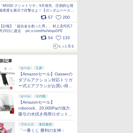
pic.x.com/nszPIDTpbg
「MGSD クシャトリヤ」9月発売、圧倒的な情
報密度を展示で目撃せよ！【ガンダムベース撮
り下ろし】 pic.x.com/3rPjsfk7qZ
57
200
【訃報】「超合金を創った男」、村上克司氏7
月20日に逝去 pic.x.com/HuiVoquDFE
54
133
もっと見る
新記事
セール
工具
【Amazonセール】Oasserの
ダブルアクション対応トリガ
ー式エアブラシがお買い得価
格で登場！
セール
その他
【Amazonセール】
roborock、20,000Paの強力
吸引の水拭き両用ロボット掃
除機「Qrevo Curv 2 Flow」
プライズ
本日発売
がお買い得！
「一番くじ 勝利の女神：