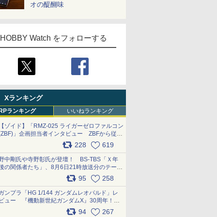
オの醍醐味
HOBBY Watch をフォローする
Xランキング
RPランキング
いいねランキング
【ゾイド】「RMZ-025 ライガーゼロファルコン
(ZBF)」企画担当者インタビュー ZBFから従来
デザインまで再現可能なボリューム満点のキッ
228
619
ト pic.x.com/6zOqQAQKkX
野中剛氏や寺野彰氏が登壇！ BS-TBS「Ｘ年
後の関係者たち」、8月6日21時放送分のテーマ
は「超合金」！ pic.x.com/uWyt1uyuFm
95
258
ガンプラ「HG 1/144 ガンダムレオパルド」レ
ビュー 『機動新世紀ガンダムX』30周年！イ
ンナーアームガトリングの変形機構まで再現し
94
267
最新フォーマットでキット化！