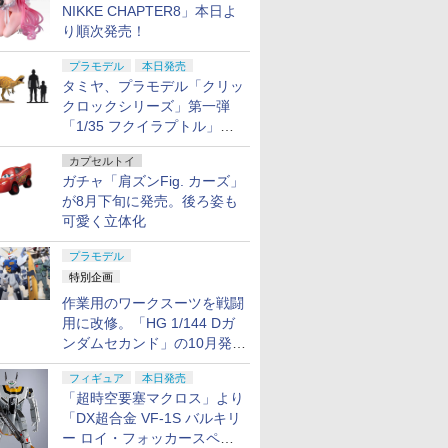
NIKKE CHAPTER8」本日よ
り順次発売！
プラモデル
本日発売
タミヤ、プラモデル「クリッ
クロックシリーズ」第一弾
「1/35 フクイラプトル」本
日発売！
カプセルトイ
ガチャ「肩ズンFig. カーズ」
が8月下旬に発売。後ろ姿も
可愛く立体化
プラモデル
特別企画
作業用のワークスーツを戦闘
用に改修。「HG 1/144 Dガ
ンダムセカンド」の10月発送
分が予約受付中【ガンダムベ
フィギュア
本日発売
ース撮り下ろし】
「超時空要塞マクロス」より
「DX超合金 VF-1S バルキリ
ー ロイ・フォッカースペシ