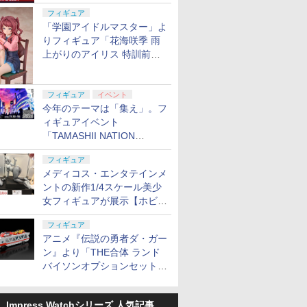
定
フィギュア
「学園アイドルマスター」よ
りフィギュア「花海咲季 雨
上がりのアイリス 特訓前
Ver.」が2027年4月に発売
フィギュア
イベント
今年のテーマは「集え」。フ
ィギュアイベント
「TAMASHII NATION
2026」が11月13日より開催
フィギュア
決定
メディコス・エンタテインメ
ントの新作1/4スケール美少
女フィギュアが展示【ホビー
メーカー合同展示会】
フィギュア
アニメ『伝説の勇者ダ・ガー
ン』より「THE合体 ランド
バイソンオプションセット」
が2027年5月に発売
Impress Watchシリーズ 人気記事