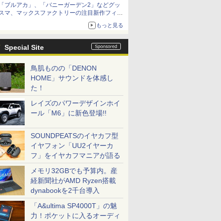
「ブルアカ」、「バニーガーデン2」などグッ
種がラインナップ
スマ、マックスファクトリーの注目新作フィギ
ュアが展示【ホビーメーカー合同展示会】
もっと見る
Special Site
鳥肌ものの「DENON
HOME」サウンドを体感し
た！
レイズのパワーデザインホイ
ール「M6」に新色登場!!
SOUNDPEATSのイヤカフ型
イヤフォン「UU2イヤーカ
フ」をイヤカフマニアが語る
メモリ32GBでも予算内。産
経新聞社がAMD Ryzen搭載
dynabookを2千台導入
「A&ultima SP4000T」の魅
力！ポケットに入るオーディ