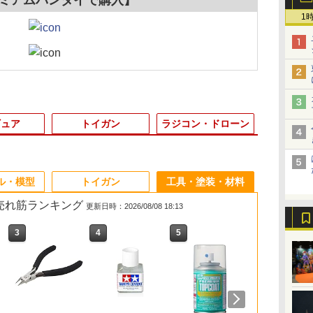
1
ギュア
トイガン
ラジコン・ドローン
3
3
3
3
4
4
4
4
5
5
5
5
6
6
6
6
ル・模型
トイガン
工具・塗装・材料
の売れ筋ランキング
更新日時：2026/08/08 18:13
3
3
3
3
4
4
4
4
5
5
5
5
6
6
6
6
グフ
ブ
ウ
サンリオクラシックハ
【ドリームズ公式】
HITCALL 蓄光 天然由
DJI Mini 4 Pro/DJI
タミヤ 1/35 ミリタリー
POP UP PARADE SP
8月上旬以降 入荷予定
Nancy DJI RC 用 送信
【未使用】1/144
【未開封】 ドラゴンボ
サイドレイルマウント
【最強配送】Nancy
1/24 『新世
【メディコム
サバゲー用メ
ハック RCク
 ス
◆
ラ
ローキティpvcクリア
SMISKI Series 1 スミ
来成分PLA配合
Mini 3 Pro プロペラ 8
ミニチュアシリーズ
ホロライブプロダクシ
【予約】 5KU TTIタイ
機スティックカバー
HGUC RX-0 ユニコー
ールZ 造型師×写真家
アングルマウントベー
DJI Avata 2用 折りた
ゲリオン』 エ
式】VCD ロ
スト アウト
ッコー 5544
ーズ
機
ッ
ポーチワイド (贈呈品
スキー シリーズ1 ブラ
TRACER NM BB弾の
枚セット ドローン用ア
No.70 アメリカ M3A2
ョン 常闇トワ 完成品
プ アルミニウム マグ
【DJI Mavic 3
ンガンダム3号機 フェ
CREATOR×CREATOR
ス 斜め 45度 4スロット
たみ式ランディングギ
初号機スカイ
カントクくん
ツ 装備 収納
￥2,350
」
ハ
なくなり次第、贈呈終
インドボックス インテ
み 0.2g(2000発/袋)
クセサリー プロペラ交
パーソナルキャリヤー
フィギュア[マックスフ
ウェル 東京マルイ
Classic/Mini 3 Pro/Air
ネクス デストロイモー
SHENRON Aカラー 神
20mm レール 対応 3個
ア オレンジ【DJI
R32 GT-R 【
良好 多機能ベ
￥2,362
￥1,210
￥1,980
￥1,131
￥2,464
￥4,000
￥1,997
￥1,595
￥2,800
￥15,400
￥2,080
￥1,650
￥3,406
￥16,280
￥2,580