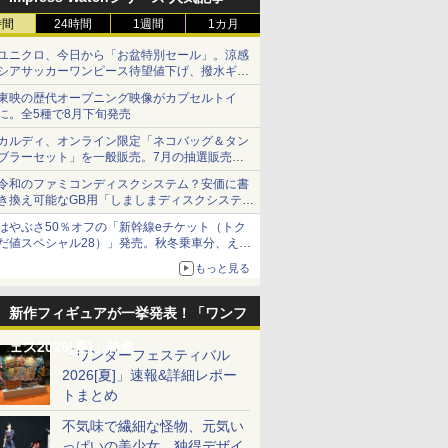
時間
24時間
1週間
1カ月
ユニクロ、今日から「お盆特別セール」。涼感
シアサッカーワンピース待望値下げ、撥水ギア
ショーツは1990円に
東映の歴代オープニング映像がカプセルトイ
に。全5種で8月下旬発売
カルディ、オンライン限定「ネコバッグ＆タン
ブラーセット」を一般販売。7月の抽選販売の
当選無効分
令和のファミコンディスクシステム？安価に書
き換え可能なGB用「しましまディスクシステ
ム」
はやぶさ50％オフの「新幹線eチケット（トク
だ値スペシャル28）」発売。秋冬乗車分、えき
7
7
7
7
8
8
8
8
9
9
9
9
10
10
10
10
ねっと限定
もっと見る
新作フィギュアが一挙発表！「ワンフ
7
7
7
7
8
8
8
8
9
9
9
9
10
10
10
10
ェス2026[夏]」特集
「ワンダーフェスティバル
2026[夏]」速報&詳細レポー
紀エヴァン
・トイ公
ッシュベ
ライムゲ
1/24 スポーツカーシリ
未開封 GOOD SMILE
【 WADSN 製】
【無料ラッピング対
【中古】【未組立】
ホロライブプロダクシ
Maple Leaf 6.02mm精
ラジコンカー 子供 オフ
ピットロード｜PIT-
【2026年8月8日発売】
【楽天ランキング1位
アッセンブリーユニバ
【送料無料
1／7 『ウ
Keymod
【期間限定
トまとめ
ヴァRT
ンパース &
ドアスポー
ーズ 1/24 NISSAN レパ
COMPANY グッドスマ
SUREFIREライト対応
応】フライング ボール
1/144 HGUC ORX-005
ョン 宝鐘マリン 三十路
密インナーバレル
ロード 人気 速い ラジ
ROAD 1/700 海上自衛
【新品】コンバットパ
入賞】レンズプロテク
ーサル用42mm軽量リ
模型 1/70
ィーダービ
ルセット 6
ーポン配布】
ライン
力 通気性
ード 2ドア ハードトッ
イルカンパニー フィギ
HSPタイプ Thorntail2
おもちゃ 子供 空飛ぶボ
ギャプラン 「機動戦士
衣装Ver. 1/6 完成品フィ
303mm 東京マルイ
コン 両面走行 四輪駆動
隊 護衛艦 DD-120 しら
トロール：バトルゾー
ター + スコープキャッ
ヤスイングシャフト
リーズ No
フレーム 
ーモッド 
ジコン 水
不気味で繊細な怪物、元気い
SP696】
スト (グ
プ 280X・SF-L
ュア セイバー/葛飾北
オフセットライトマウ
ール LEDライト スピナ
Zガンダム」 シリーズ
ギュア[マックスファク
VSR-10 G-Spec対応
四駆 4wd アクションバ
ぬい 女性自衛官フィギ
ン [73-401] [ウォーハ
プ 前後セット
[OP-502](JAN：
戦艦 金剛
成品フィギ
製 20mm
コンカー 
っぱいの美少女、独得デザイ
￥3,520
￥18,821
￥2,980
￥2,580
￥3,880
￥19,800
￥3,760
￥3,980
￥3,980
￥20,800
￥3,780
￥1,329
￥4,080
￥26,006
￥1,380
￥4,980