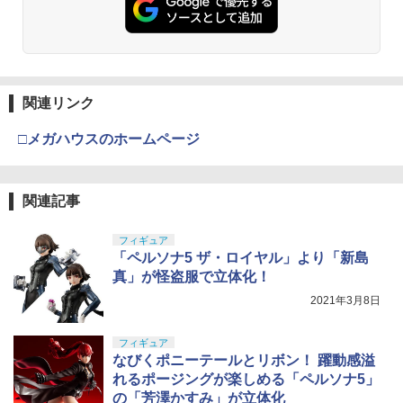
タミヤ クラフトツールシリーズ No.123
3
先細薄刃ニッパー (ゲートカット用) プラ
モデル用工具 74123
￥2,674
関連リンク
GSIクレオス Mr.トップコート 水性プレ
4
□メガハウスのホームページ
ミアムトップコートスプレー つや消し 8
8ml ホビー用仕上材 B603
￥710
関連記事
フィギュア
「ペルソナ5 ザ・ロイヤル」より「新島
タミヤ(TAMIYA) メイクアップ材シリー
5
ズ No.3 タミヤセメント(角びん) 40ml 模
真」が怪盗服で立体化！
型用接着剤 87003
2021年3月8日
￥184
フィギュア
なびくポニーテールとリボン！ 躍動感溢
れるポージングが楽しめる「ペルソナ5」
の「芳澤かすみ」が立体化