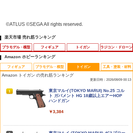
©ATLUS ©SEGA All rights reserved.
楽天市場 売れ筋ランキング
プラモデル・模型
フィギュア
トイガン
ラジコン・ドローン
Amazon ホビーランキング
フィギュア
プラモデル・模型
トイガン
工具・塗装・材料
特捜最前線DVDコレクション 第40号
【SALE／20%OFF】SNIDEL 【Chacot
SHENKEL シェンケル カモフラージュテ
タミヤ OP.2100 タミヤ ブラシレス セン
1
1
1
1
Amazon トイガン の売れ筋ランキング
t】コラボリボンキャップ スナイデル イ
ープ 迷彩テープ 5色×1巻セット 伸縮 長
サーコード ソフトタイプ (9cm)【2210
更新日時：2026/08/09 00:13
ンテリア・生活雑貨 おもちゃ・ゲーム・
4.5m 幅5cm 迷彩 5個入り サバゲー カメ
0】 ラジコン
￥1,999
フィギュア ネイビー イエロー グレー
ラ キャンプ 撮影 テーピング
TAMASHII NATIONS S.H.フィギュアー
BANDAI SPIRITS(バンダイ スピリッツ)
東京マルイ(TOKYO MARUI) No.25 コル
【送料無料】
1
1
1
￥528
ツ（真骨彫製法） 仮面ライダーBLACK
30MS SIS-J00 メルンジャ[カラーA] 色
ト ガバメント HG 18歳以上エアーHOP
￥1,401
RX 約150mm PVC&ABS&布製 塗装済み
分け済みプラモデル
ハンドガン
￥5,984
可動フィギュア
￥4,200
￥3,384
ENTRY GRADE 1/144 『新機動戦記ガン
タミヤ GP.420 ニッケル水素電池ネオチ
2
2
￥12,550
ダムW』 ウイングガンダム (プラモデル)
ファイヤフライ・FIREFLY/マルイM4A1
ャンプ(2本)【15420】
2
バンダイ公式 ガシャポンマシントライ
MWS用ロケットバルブ ファイアフライ
2
カプセルトイ ガチャガチャ本体 がちゃ
￥1,100
￥1,080