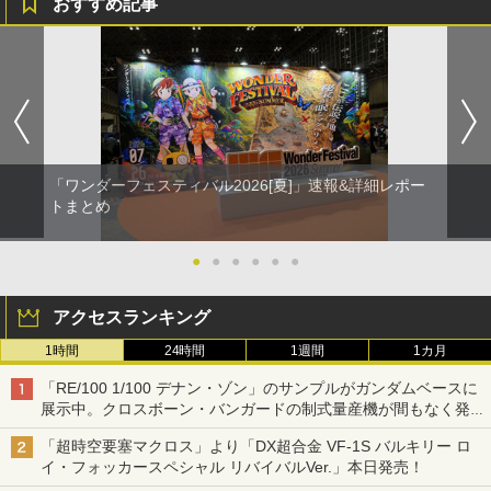
おすすめ記事
「ワンダーフェスティバル2026[夏]」速報&詳細レポー
トまとめ
●
●
●
●
●
●
アクセスランキング
1時間
24時間
1週間
1カ月
「RE/100 1/100 デナン・ゾン」のサンプルがガンダムベースに
展示中。クロスボーン・バンガードの制式量産機が間もなく発送
【ガンダムベース撮り下ろし】
「超時空要塞マクロス」より「DX超合金 VF-1S バルキリー ロ
イ・フォッカースペシャル リバイバルVer.」本日発売！