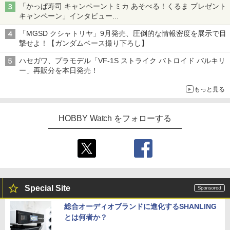
「かっぱ寿司 キャンペーントミカ あそべる！くるま プレゼント
キャンペーン」インタビュー
子どもが楽しめるかっぱ寿司ならではの体験とコラボの楽しさを
「MGSD クシャトリヤ」9月発売、圧倒的な情報密度を展示で目
追求
撃せよ！【ガンダムベース撮り下ろし】
ハセガワ、プラモデル「VF-1S ストライク バトロイド バルキリ
ー」再販分を本日発売！
もっと見る
HOBBY Watch をフォローする
Special Site
総合オーディオブランドに進化するSHANLING
とは何者か？