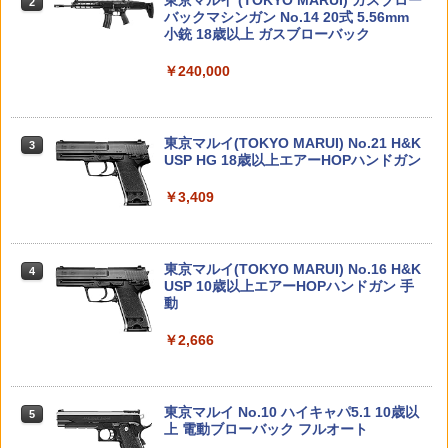
BANDAI SPIRITS(バンダイ スピリッツ)
東京マルイ (TOKYO MARUI) ガスブロー
がちゃ おもちゃ 雑貨 バラエティ
2
2
￥1,500
タカラトミー(TAKARA TOMY) T-SPAR
機動警察パトレイバー EZY RG 1/48 AV-
バックマシンガン No.14 20式 5.56mm
2
K トランスフォーマー ニューレジェンズ
98Plus (イングラム・プラス) 色分け済
小銃 18歳以上 ガスブローバック
￥6,179
NL-07 サウンドウェーブ 可動フィギュア
みプラモデル
￥240,000
HG 1/144 ダブルオーライザー＋GNソー
タミヤ SP.1563 RAYBRIG NSX CONCE
3
3
￥4,440
￥6,600
ドIII BANDAI SPIRITS バンダイ スピリ
【 E&C 製 】 電動ガン M4シリーズ対応
PT-GT スペアボディセット【51563】
3
ッツ プラモデル ガンダム ガンプラ 機動
MAGPULタイプ PMAG 30 AR/M4 GEN
ねんどろいど ゼンレスゾーンゼロ リン
3
戦士ガンダム00 ダブルオー
M2 150連 ポリマーマガジン レプリカ ス
ノンスケール プラスチック製 塗装済み
￥3,480
プリング給弾 マグプル [ MA017 ] | 東京
東京マルイ(TOKYO MARUI) No.21 H&K
可動フィギュア
3
マルイ CYMA E&C S&T G&G M16 スペ
TAMASHII NATIONS S.H.フィギュアー
BANDAI SPIRITS(バンダイ スピリッツ)
USP HG 18歳以上エアーHOPハンドガン
￥2,530
3
3
アマガジン P-MAG スタンダード ハイサ
ツ ONE PIECE シャンクス -マリンフォ
HGAW 機動新世紀ガンダムX ガンダムエ
￥7,559
イクル AEG サバゲー カスタム エアガン
ード頂上決戦- 約165mm PVC&ABS&布
アマスター 1/144スケール 色分け済みプ
￥3,409
【8/10まで:ポイント7倍】ドローン 100
4
製 塗装済み可動フィギュア
ラモデル
g未満 HolyStone 子供向け おもちゃ 小
￥1,980
【2026年10月】 長谷川製作所｜Hasega
型 申請不要 多種類LEDライト効果機能
4
￥8,918
￥3,600
wa 1/24 トヨタ 2000GT（前期型） “196
バッテリー3個 全保護プロペラガード 手
ねんどろいど アキラ
4
7”【発売日以降のお届け】
投げテイクオフ 高速回転 ヘッドレスモ
東京マルイ(TOKYO MARUI) No.16 H&K
4
ード 初心者 室内向け 2.4GHz モード1/2
USP 10歳以上エアーHOPハンドガン 手
￥7,700
BCM トリガーガード GUNFIGHTER Tri
誕生日ギフト 国内認証 HS180
動
￥2,380
4
gger Guard MOD.0 [ ブラック ] 米国製
52TOYS BLINDBOX ディズニー プリン
HG 機動戦士ガンダム00 グラハム専用ユ
4
4
Bravo Company Manufacturing ブラ
セス On the Run シリーズ ブラインドボ
ニオンフラッグカスタム 1/144スケール
￥5,090
￥2,666
ボーカンパニーMFG アメリカ製 Made i
ックス フィギュア ガチャガチャ コレク
色分け済みプラモデル
n USA ガンファイター GTG-MOD-0 ア
ション 塗装済み コレクター・誕生日・
HGUC 1/144 ガンダムMk-II(エゥーゴ仕
5
クセサリパーツ サバゲー用品 トリガー
新年のギフトに最適 (一個入り)
￥1,800
様) プラモデル（再販）[BANDAI SPIRIT
ねんどろいど 『崩壊：スターレイル』
5
保護 ダックビル polymer 用心金 ようじ
S]《発売済・在庫品》
ホタル (塗装済み可動フィギュア)
タミヤ ホップアップオプションズ OP.18
東京マルイ No.10 ハイキャパ5.1 10歳以
5
5
んがね
￥1,650
94 タミヤ ブラシレスモーター 02 センサ
上 電動ブローバック フルオート
ー付 17.5T【54894】 ラジコンパーツ
￥1,400