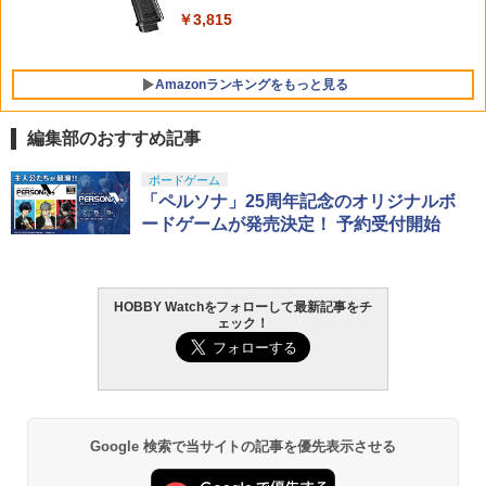
￥7,900
￥2,200
BANDAI SPIRITS(バンダイスピリッツ)
￥3,815
5
30MS SIS-H00 セスティエ[カラーC] 色
￥6,765
TAMASHII NATIONS オリジン・オブ・
分け済みプラモデル
5
バルキリー 超時空要塞マクロス VF-1J
Amazonランキングをもっと見る
PTS EP M-LOK QD スリングマウント◆
バルキリー45th Anniv. 約225mm ABS&
￥4,450
5
ブラック BK GBB AEG ガスブロ 電動 M
ダイキャスト製 塗装済み可動フィギュア
LOK カスタム マウント レール レイル
編集部のおすすめ記事
スイベル スリング スチール 強度 軽量 リ
￥21,950
アル
GSIクレオス Mr.トップコート 水性プレ
ボードゲーム
1
ミアムトップコートスプレー 光沢 88ml
「ペルソナ」25周年記念のオリジナルボ
￥2,580
ホビー用仕上材 B601
ードゲームが発売決定！ 予約受付開始
￥748
HOBBY Watchをフォローして最新記事をチ
ェック！
LOCTITE(ロックタイト) シールはがし
2
プレミアム 220ml
￥962
Google 検索で当サイトの記事を優先表示させる